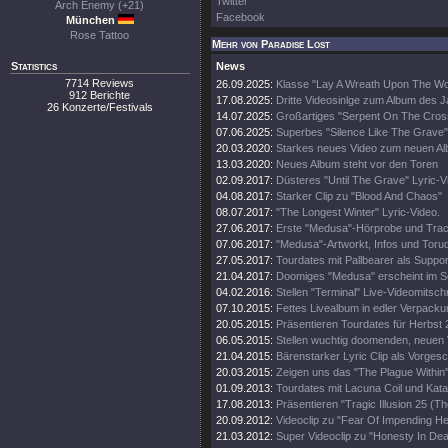
Twitter
Arch Enemy (+21)
Facebook
München
Rose Tattoo
Mehr von Paradise Lost
Statistics
News
7714 Reviews
26.09.2025:
Klasse "Lay A Wreath Upon The Wor
912 Berichte
17.08.2025:
Dritte Videosinlge zum Album des 
26 Konzerte/Festivals
14.07.2025:
Großartiges "Serpent On The Cros
07.06.2025:
Superbes "Silence Like The Grave"
20.03.2020:
Starkes neues Video zum neuen A
13.03.2020:
Neues Album steht vor den Toren
02.09.2017:
Düsteres "Until The Grave" Lyric-V
04.08.2017:
Starker Clip zu "Blood And Chaos"
08.07.2017:
"The Longest Winter" Lyric-Video.
27.06.2017:
Erste "Medusa"-Hörprobe und Track
07.06.2017:
"Medusa"-Artworkt, Infos und Toru
27.05.2017:
Tourdates mit Pallbearer als Suppor
21.04.2017:
Doomiges "Medusa" erscheint im 
04.02.2016:
Stellen "Terminal" Live-Videomitschni
07.10.2015:
Fettes Livealbum in edler Verpacku
20.05.2015:
Präsentieren Tourdates für Herbst 
06.05.2015:
Stellen wuchtig doomenden, neuen V
21.04.2015:
Bärenstarker Lyric Clip als Vorge
20.03.2015:
Zeigen uns das "The Plague Within"
01.09.2013:
Tourdates mit Lacuna Coil und Kata
17.08.2013:
Präsentieren "Tragic Illusion 25 (Th
20.09.2012:
Videoclip zu "Fear Of Impending Hel
21.03.2012:
Super Videoclip zu "Honesty In Dea