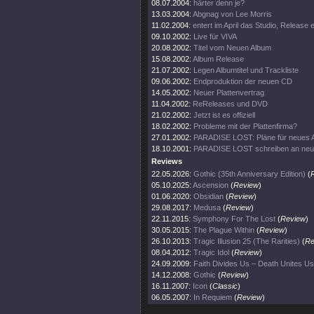
08.07.2004:
härter denn je?
13.03.2004:
Abgnag von Lee Morris
11.02.2004:
entert im April das Studio, Release
09.10.2002:
Live für VIVA
20.08.2002:
Titel vom Neuen Album
15.08.2002:
Album Release
21.07.2002:
Legen Albumtitel und Trackliste
09.06.2002:
Endproduktion der neuen CD
14.05.2002:
Neuer Plattenvertrag
11.04.2002:
ReReleases und DVD
21.02.2002:
Jetzt ist es offiziell
18.02.2002:
Probleme mit der Plattenfirma?
27.01.2002:
PARADISE LOST: Pläne für neues 
18.10.2001:
PARADISE LOST schreiben an ne
Reviews
22.05.2026:
Gothic (35th Anniversary Edition)
(
05.10.2025:
Ascension
(
Review
)
01.06.2020:
Obsidian
(
Review
)
29.08.2017:
Medusa
(
Review
)
22.11.2015:
Symphony For The Lost
(
Review
)
30.05.2015:
The Plague Within
(
Review
)
26.10.2013:
Tragic Illusion 25 (The Rarities)
(
Re
08.04.2012:
Tragic Idol
(
Review
)
24.09.2009:
Faith Divides Us – Death Unites Us
14.12.2008:
Gothic
(
Review
)
16.11.2007:
Icon
(
Classic
)
06.05.2007:
In Requiem
(
Review
)