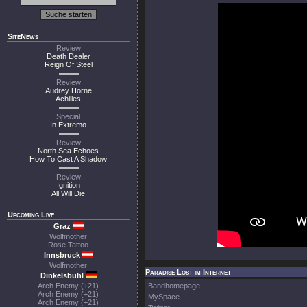
SiteNews
Review
Death Dealer
Reign Of Steel
Review
Audrey Horne
Achilles
Special
In Extremo
Review
North Sea Echoes
How To Cast A Shadow
Review
Ignition
All Will Die
Upcoming Live
Graz
Wolfmother
Rose Tattoo
Innsbruck
Wolfmother
Paradise Lost im Internet
Dinkelsbühl
Arch Enemy (+21)
Bandhomepage
Arch Enemy (+21)
MySpace
Arch Enemy (+21)