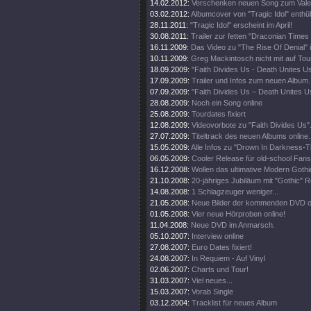
14.02.2012:
Verschenken neuen Song zum Valen
03.02.2012:
Albumcover von "Tragic Idol" enthüll
28.11.2011:
"Tragic Idol" erscheint im April!
30.08.2011:
Trailer zur fetten "Draconian Time
16.11.2009:
Das Video zu "The Rise Of Denial" i
10.11.2009:
Greg Mackintosch nicht mit auf Tou
18.09.2009:
"Faith Divides Us - Death Unites U
17.09.2009:
Trailer und Infos zum neuen Album.
07.09.2009:
"Faith Divides Us – Death Unites Us
28.08.2009:
Noch ein Song online
25.08.2009:
Tourdates fixiert
12.08.2009:
Videovorbote zu "Faith Divides Us"
27.07.2009:
Titeltrack des neuen Albums online.
15.05.2009:
Alle Infos zu "Drown In Darkness-
06.05.2009:
Cooler Release für old-school Fans
16.12.2008:
Wollen das ultimative Modern Goth
21.10.2008:
20-jähriges Jubiläum mit "Gothic" R
14.08.2008:
1 Schlagzeuger weniger...
21.05.2008:
Neue Bilder der kommenden DVD on
01.05.2008:
Vier neue Hörproben online!
11.04.2008:
Neue DVD im Anmarsch.
05.10.2007:
Interview online
27.08.2007:
Euro Dates fixiert!
24.08.2007:
In Requiem - Auf Vinyl
02.06.2007:
Charts und Tour!
31.03.2007:
Viel neues...
15.03.2007:
Vorab Single
03.12.2004:
Tracklist für neues Album