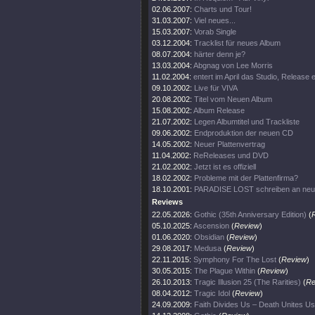
02.06.2007:
Charts und Tour!
31.03.2007:
Viel neues...
15.03.2007:
Vorab Single
03.12.2004:
Tracklist für neues Album
08.07.2004:
härter denn je?
13.03.2004:
Abgnag von Lee Morris
11.02.2004:
entert im April das Studio, Release
09.10.2002:
Live für VIVA
20.08.2002:
Titel vom Neuen Album
15.08.2002:
Album Release
21.07.2002:
Legen Albumtitel und Trackliste
09.06.2002:
Endproduktion der neuen CD
14.05.2002:
Neuer Plattenvertrag
11.04.2002:
ReReleases und DVD
21.02.2002:
Jetzt ist es offiziell
18.02.2002:
Probleme mit der Plattenfirma?
18.10.2001:
PARADISE LOST schreiben an ne
Reviews
22.05.2026:
Gothic (35th Anniversary Edition)
(
05.10.2025:
Ascension
(
Review
)
01.06.2020:
Obsidian
(
Review
)
29.08.2017:
Medusa
(
Review
)
22.11.2015:
Symphony For The Lost
(
Review
)
30.05.2015:
The Plague Within
(
Review
)
26.10.2013:
Tragic Illusion 25 (The Rarities)
(
Re
08.04.2012:
Tragic Idol
(
Review
)
24.09.2009:
Faith Divides Us – Death Unites Us