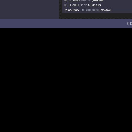
14.12.2008:
Gothic
(
Review
)
16.11.2007:
Icon
(
Classic
)
06.05.2007:
In Requiem
(
Review
)
© D