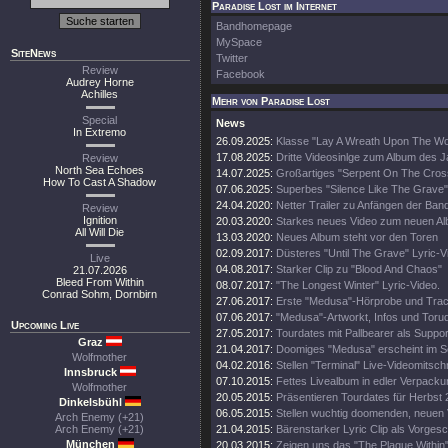
Paradise Lost im Internet
Bandhomepage
MySpace
SiteNews
Twitter
Review
Facebook
Audrey Horne
Achilles
Mehr von Paradise Lost
Special
News
In Extremo
26.09.2025:
Klasse "Lay A Wreath Upon The Wor
17.08.2025:
Dritte Videosinlge zum Album des 
Review
North Sea Echoes
14.07.2025:
Großartiges "Serpent On The Cros
How To Cast A Shadow
07.06.2025:
Superbes "Silence Like The Grave"
24.04.2020:
Netter Trailer zu Anfängen der Ban
Review
Ignition
20.03.2020:
Starkes neues Video zum neuen A
All Will Die
13.03.2020:
Neues Album steht vor den Toren
02.09.2017:
Düsteres "Until The Grave" Lyric-V
Live
04.08.2017:
Starker Clip zu "Blood And Chaos"
21.07.2026
Bleed From Within
08.07.2017:
"The Longest Winter" Lyric-Video.
Conrad Sohm, Dornbirn
27.06.2017:
Erste "Medusa"-Hörprobe und Track
07.06.2017:
"Medusa"-Artworkt, Infos und Toru
Upcoming Live
27.05.2017:
Tourdates mit Pallbearer als Suppor
Graz
21.04.2017:
Doomiges "Medusa" erscheint im 
Wolfmother
04.02.2016:
Stellen "Terminal" Live-Videomitschni
Innsbruck
07.10.2015:
Fettes Livealbum in edler Verpacku
Wolfmother
20.05.2015:
Präsentieren Tourdates für Herbst 
Dinkelsbühl
06.05.2015:
Stellen wuchtig doomenden, neuen V
Arch Enemy (+21)
Arch Enemy (+21)
21.04.2015:
Bärenstarker Lyric Clip als Vorge
München
20.03.2015:
Zeigen uns das "The Plague Within"