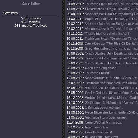
Rose Tattoo
01.09.2013:
Tourdates mit Lacuna Coil und Kata
17.08.2013:
Präsentieren "Tragic Illusion 25 (Th
Statistics
20.09.2012:
Videoclip zu "Fear Of Impending Hel
7713 Reviews
21.03.2012:
Super Videoclip zu "Honesty In Dea
912 Berichte
14.02.2012:
Verschenken neuen Song zum Valen
26 Konzerte/Festivals
03.02.2012:
Albumcover von "Tragic Idol" enthüll
28.11.2011:
"Tragic Idol" erscheint im April!
30.08.2011:
Trailer zur fetten "Draconian Time
16.11.2009:
Das Video zu "The Rise Of Denial" i
10.11.2009:
Greg Mackintosch nicht mit auf Tou
18.09.2009:
"Faith Divides Us - Death Unites U
17.09.2009:
Trailer und Infos zum neuen Album.
07.09.2009:
"Faith Divides Us – Death Unites Us
28.08.2009:
Noch ein Song online
25.08.2009:
Tourdates fixiert
12.08.2009:
Videovorbote zu "Faith Divides Us"
27.07.2009:
Titeltrack des neuen Albums online.
15.05.2009:
Alle Infos zu "Drown In Darkness-
06.05.2009:
Cooler Release für old-school Fans
16.12.2008:
Wollen das ultimative Modern Goth
21.10.2008:
20-jähriges Jubiläum mit "Gothic" R
14.08.2008:
1 Schlagzeuger weniger...
21.05.2008:
Neue Bilder der kommenden DVD on
01.05.2008:
Vier neue Hörproben online!
11.04.2008:
Neue DVD im Anmarsch.
05.10.2007:
Interview online
27.08.2007:
Euro Dates fixiert!
24.08.2007:
In Requiem - Auf Vinyl