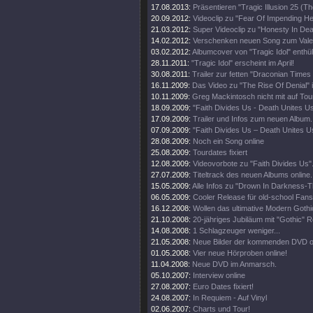
17.08.2013:
Präsentieren "Tragic Illusion 25 (Th
20.09.2012:
Videoclip zu "Fear Of Impending Hel
21.03.2012:
Super Videoclip zu "Honesty In Dea
14.02.2012:
Verschenken neuen Song zum Valen
03.02.2012:
Albumcover von "Tragic Idol" enthüll
28.11.2011:
"Tragic Idol" erscheint im April!
30.08.2011:
Trailer zur fetten "Draconian Time
16.11.2009:
Das Video zu "The Rise Of Denial" i
10.11.2009:
Greg Mackintosch nicht mit auf Tou
18.09.2009:
"Faith Divides Us - Death Unites U
17.09.2009:
Trailer und Infos zum neuen Album.
07.09.2009:
"Faith Divides Us – Death Unites Us
28.08.2009:
Noch ein Song online
25.08.2009:
Tourdates fixiert
12.08.2009:
Videovorbote zu "Faith Divides Us"
27.07.2009:
Titeltrack des neuen Albums online.
15.05.2009:
Alle Infos zu "Drown In Darkness-
06.05.2009:
Cooler Release für old-school Fans
16.12.2008:
Wollen das ultimative Modern Goth
21.10.2008:
20-jähriges Jubiläum mit "Gothic" R
14.08.2008:
1 Schlagzeuger weniger...
21.05.2008:
Neue Bilder der kommenden DVD on
01.05.2008:
Vier neue Hörproben online!
11.04.2008:
Neue DVD im Anmarsch.
05.10.2007:
Interview online
27.08.2007:
Euro Dates fixiert!
24.08.2007:
In Requiem - Auf Vinyl
02.06.2007:
Charts und Tour!