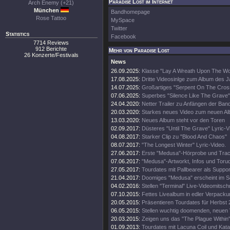
Paradise Lost im Internet
Arch Enemy (+21)
München
Bandhomepage
Rose Tattoo
MySpace
Twitter
Statistics
Facebook
7714 Reviews
912 Berichte
Mehr von Paradise Lost
26 Konzerte/Festivals
News
26.09.2025:
Klasse "Lay A Wreath Upon The Wor
17.08.2025:
Dritte Videosinlge zum Album des 
14.07.2025:
Großartiges "Serpent On The Cros
07.06.2025:
Superbes "Silence Like The Grave"
24.04.2020:
Netter Trailer zu Anfängen der Ban
20.03.2020:
Starkes neues Video zum neuen A
13.03.2020:
Neues Album steht vor den Toren
02.09.2017:
Düsteres "Until The Grave" Lyric-V
04.08.2017:
Starker Clip zu "Blood And Chaos"
08.07.2017:
"The Longest Winter" Lyric-Video.
27.06.2017:
Erste "Medusa"-Hörprobe und Track
07.06.2017:
"Medusa"-Artworkt, Infos und Toru
27.05.2017:
Tourdates mit Pallbearer als Suppor
21.04.2017:
Doomiges "Medusa" erscheint im 
04.02.2016:
Stellen "Terminal" Live-Videomitschni
07.10.2015:
Fettes Livealbum in edler Verpacku
20.05.2015:
Präsentieren Tourdates für Herbst 
06.05.2015:
Stellen wuchtig doomenden, neuen V
20.03.2015:
Zeigen uns das "The Plague Within"
01.09.2013:
Tourdates mit Lacuna Coil und Kata