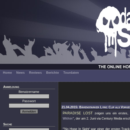
Home
News
Reviews
Berichte
Tourdaten
Anmeldung
Benutzername
Passwort
21.04.2015: Bärenstarker Lyric Clip als Vorge
PARADISE LOST
zeigen uns ein erstes,
Within"
, der am 2. Juni via Century Media ersch
Suche
"'No Hope In Sight' war einer der ersten Track