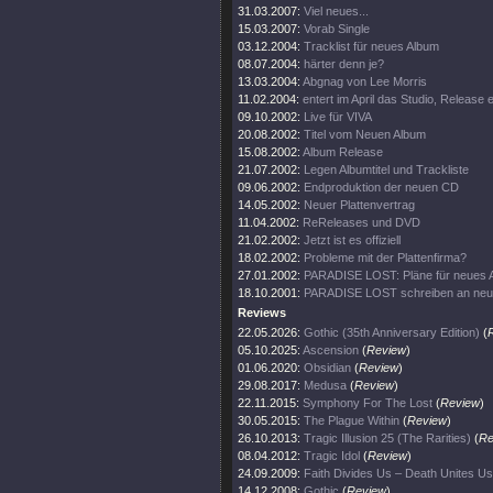
31.03.2007:
Viel neues...
15.03.2007:
Vorab Single
03.12.2004:
Tracklist für neues Album
08.07.2004:
härter denn je?
13.03.2004:
Abgnag von Lee Morris
11.02.2004:
entert im April das Studio, Release
09.10.2002:
Live für VIVA
20.08.2002:
Titel vom Neuen Album
15.08.2002:
Album Release
21.07.2002:
Legen Albumtitel und Trackliste
09.06.2002:
Endproduktion der neuen CD
14.05.2002:
Neuer Plattenvertrag
11.04.2002:
ReReleases und DVD
21.02.2002:
Jetzt ist es offiziell
18.02.2002:
Probleme mit der Plattenfirma?
27.01.2002:
PARADISE LOST: Pläne für neues 
18.10.2001:
PARADISE LOST schreiben an ne
Reviews
22.05.2026:
Gothic (35th Anniversary Edition)
(
05.10.2025:
Ascension
(
Review
)
01.06.2020:
Obsidian
(
Review
)
29.08.2017:
Medusa
(
Review
)
22.11.2015:
Symphony For The Lost
(
Review
)
30.05.2015:
The Plague Within
(
Review
)
26.10.2013:
Tragic Illusion 25 (The Rarities)
(
Re
08.04.2012:
Tragic Idol
(
Review
)
24.09.2009:
Faith Divides Us – Death Unites Us
14.12.2008:
Gothic
(
Review
)