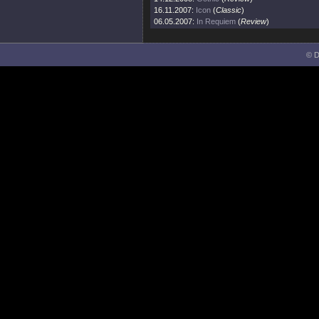
16.11.2007:
Icon
(
Classic
)
06.05.2007:
In Requiem
(
Review
)
© D