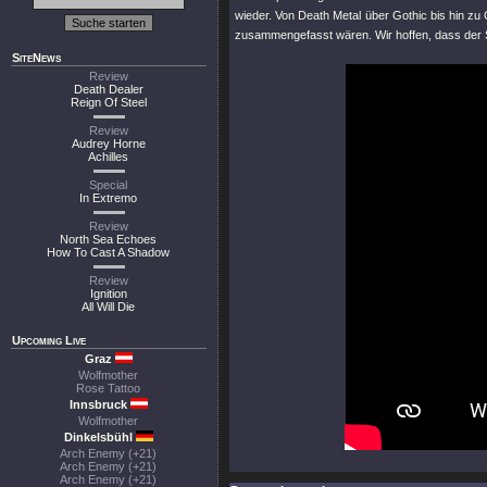
wieder. Von Death Metal über Gothic bis hin zu
zusammengefasst wären. Wir hoffen, dass der So
SiteNews
Review
Death Dealer
Reign Of Steel
Review
Audrey Horne
Achilles
Special
In Extremo
Review
North Sea Echoes
How To Cast A Shadow
Review
Ignition
All Will Die
Upcoming Live
Graz
Wolfmother
Rose Tattoo
Innsbruck
Wolfmother
Dinkelsbühl
Arch Enemy (+21)
Arch Enemy (+21)
Arch Enemy (+21)