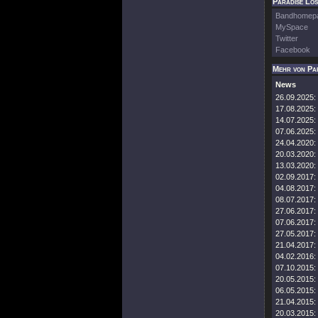
Paradise Los
Bandhomep
MySpace
Twitter
Facebook
Mehr von Pa
News
26.09.2025:
17.08.2025:
14.07.2025:
07.06.2025:
24.04.2020:
20.03.2020:
13.03.2020:
02.09.2017:
04.08.2017:
08.07.2017:
27.06.2017:
07.06.2017:
27.05.2017:
21.04.2017:
04.02.2016:
07.10.2015:
20.05.2015:
06.05.2015:
21.04.2015:
20.03.2015: