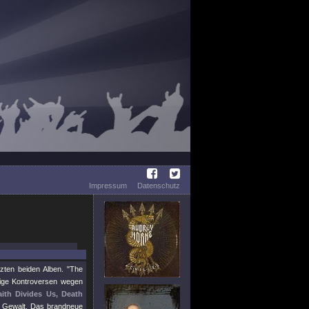
Impressum
Datenschutz
tzten beiden Alben.
"The
ige Kontroversen wegen
aith Divides Us, Death
r Gewalt. Das brandneue