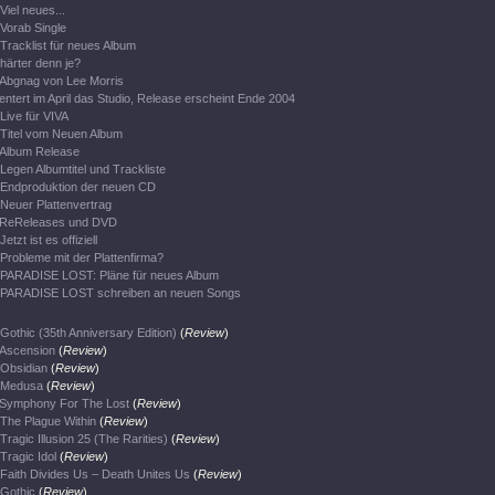
Viel neues...
Vorab Single
Tracklist für neues Album
härter denn je?
Abgnag von Lee Morris
entert im April das Studio, Release erscheint Ende 2004
Live für VIVA
Titel vom Neuen Album
Album Release
Legen Albumtitel und Trackliste
Endproduktion der neuen CD
Neuer Plattenvertrag
ReReleases und DVD
Jetzt ist es offiziell
Probleme mit der Plattenfirma?
PARADISE LOST: Pläne für neues Album
PARADISE LOST schreiben an neuen Songs
Gothic (35th Anniversary Edition)
(
Review
)
Ascension
(
Review
)
Obsidian
(
Review
)
Medusa
(
Review
)
Symphony For The Lost
(
Review
)
The Plague Within
(
Review
)
Tragic Illusion 25 (The Rarities)
(
Review
)
Tragic Idol
(
Review
)
Faith Divides Us – Death Unites Us
(
Review
)
Gothic
(
Review
)