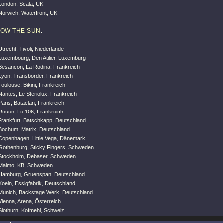
London, Scala, UK
Norwich, Waterfront, UK
OW THE SUN
:
trecht, Tivoli, Niederlande
Luxembourg, Den Atilier, Luxemburg
Besancon, La Rodina, Frankreich
Lyon, Transborder, Frankreich
oulouse, Bikini, Frankreich
antes, Le Steriolux, Frankreich
aris, Bataclan, Frankreich
Rouen, Le 106, Frankreich
Frankfurt, Batschkapp, Deutschland
Bochum, Matrix, Deutschland
Copenhagen, Little Vega, Dänemark
Gothenburg, Sticky Fingers, Schweden
Stockholm, Debaser, Schweden
 Malmo, KB, Schweden
 Hamburg, Gruenspan, Deutschland
Koeln, Essigfabrik, Deutschland
Munich, Backstage Werk, Deutschland
Vienna, Arena, Österreich
Slothurn, Kofmehl, Schweiz