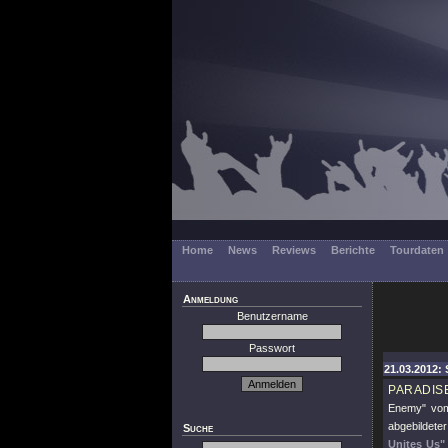
Home
News
Reviews
Berichte
Tourdaten
Anmeldung
Benutzername
Passwort
21.03.2012: 
PARADIS
Enemy"
vom
abgebildete
Suche
Unites Us"