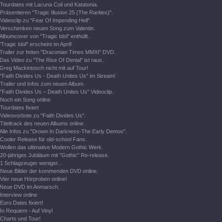
Tourdates mit Lacuna Coil und Katatonia.
Präsentieren "Tragic Illusion 25 (The Rarities)".
Videoclip zu "Fear Of Impending Hell".
Verschenken neuen Song zum Valentin.
Albumcover von "Tragic Idol" enthüllt.
"Tragic Idol" erscheint im April!
Trailer zur fetten "Draconian Times MMXI" DVD.
Das Video zu "The Rise Of Denial" ist raus.
Greg Mackintosch nicht mit auf Tour!
"Faith Divides Us - Death Unites Us" im Stream!
Trailer und Infos zum neuen Album.
"Faith Divides Us – Death Unites Us" Videoclip.
Noch ein Song online
Tourdates fixiert
Videovorbote zu "Faith Divides Us".
Titeltrack des neuen Albums online.
Alle Infos zu "Drown In Darkness-The Early Demos".
Cooler Release für old-school Fans.
Wollen das ultimative Modern Gothic Werk.
20-jähriges Jubiläum mit "Gothic" Re-release.
1 Schlagzeuger weniger...
Neue Bilder der kommenden DVD online.
Vier neue Hörproben online!
Neue DVD im Anmarsch.
Interview online
Euro Dates fixiert!
In Requiem - Auf Vinyl
Charts und Tour!