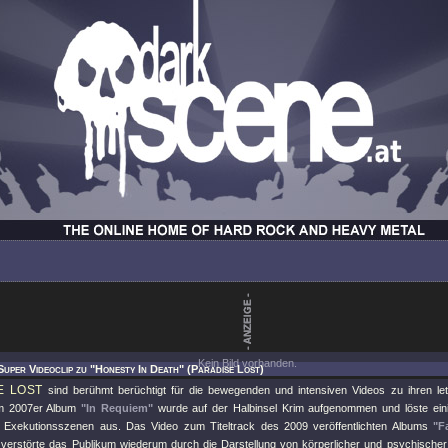
Kein Bild vorhanden.
Super Videoclip zu "Honesty In Death" (Paradise Lost)
E LOST
sind berühmt berüchtigt für die bewegenden und intensiven Videos zu ihren le
 2007er Album
"In Requiem"
wurde auf der Halbinsel Krim aufgenommen und löste ein
r Exekutionsszenen aus. Das Video zum Titeltrack des 2009 veröffentlichten Albums
"F
verstörte das Publikum wiederum durch die Darstellung von körperlicher und psychische