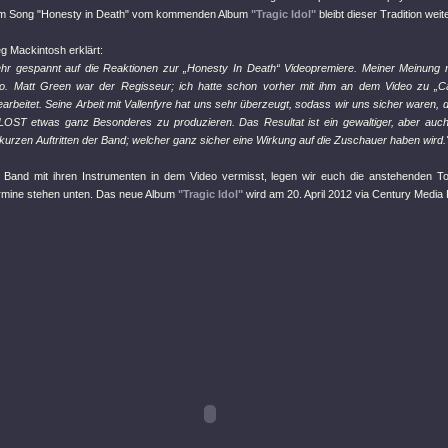
em Song
"Honesty in Death"
vom kommenden Album
"Tragic Idol"
bleibt dieser Tradition weite
eg Mackintosh erklärt:
ehr gespannt auf die Reaktionen zur „Honesty In Death“ Videopremiere. Meiner Meinung n
o. Matt Green war der Regisseur; ich hatte schon vorher mit ihm an dem Video zu „C
earbeitet. Seine Arbeit mit Vallenfyre hat uns sehr überzeugt, sodass wir uns sicher waren, d
ST etwas ganz Besonderes zu produzieren. Das Resultat ist ein gewaltiger, aber auch u
 kurzen Auftritten der Band; welcher ganz sicher eine Wirkung auf die Zuschauer haben wird.
ie Band mit ihren Instrumenten in dem Video vermisst, legen wir euch die anstehenden T
mine stehen unten. Das neue Album
"Tragic Idol"
wird am 20. April 2012 via Century Media 