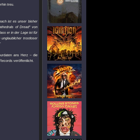
rhin treu.
ach ist es unser bisher
athedrals of Dread“ von
ass er in der Lage ist für
nglaublicher trostloser
"
ourdaten ans Herz – die
Records veröffentlicht.