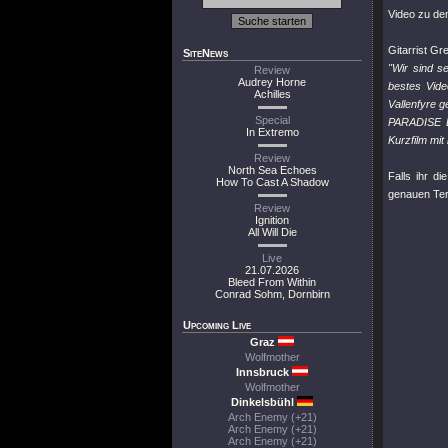
Video zu d
Gitarrist Gr
SiteNews
"Wir sind s
Review
Audrey Horne
bestes Vide
Achilles
Vallenfyre g
Special
PARADISE LO
In Extremo
Kurzfilm mit
Review
North Sea Echoes
Falls ihr d
How To Cast A Shadow
genauen Ter
Review
Ignition
All Will Die
Live
21.07.2026
Bleed From Within
Conrad Sohm, Dornbirn
Upcoming Live
Graz
Wolfmother
Innsbruck
Wolfmother
Dinkelsbühl
Arch Enemy (+21)
Arch Enemy (+21)
Arch Enemy (+21)