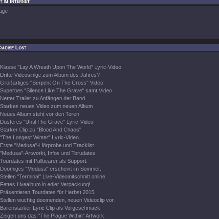
t im Internet
age
radise Lost
Klasse "Lay A Wreath Upon The World" Lyric-Video
Dritte Videosinlge zum Album des Jahres?
Großartiges "Serpent On The Cross" Video
Superbes "Silence Like The Grave" samt Video
Netter Trailer zu Anfängen der Band
Starkes neues Video zum neuen Album
Neues Album steht vor den Toren
Düsteres "Until The Grave" Lyric-Video
Starker Clip zu "Blood And Chaos"
"The Longest Winter" Lyric-Video.
Erste "Medusa"-Hörprobe und Tracklist.
"Medusa"-Artworkt, Infos und Torudates.
Tourdates mit Pallbearer als Support.
Doomiges "Medusa" erscheint im Sommer.
Stellen "Terminal" Live-Videomitschnitt online.
Fettes Livealbum in edler Verpackung!
Präsentieren Tourdates für Herbst 2015.
Stellen wuchtig doomenden, neuen Videoclip vor.
Bärenstarker Lyric Clip als Vorgeschmack!
Zeigen uns das "The Plague Within" Artwork.