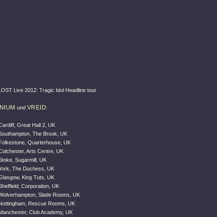
ST Live 2012: Tragic Idol Headline tour
NIUM
VREID
und
:
ardiff, Great Hall 2, UK
Southampton, The Brook, UK
Folkestone, Quarterhouse, UK
Colchester, Arts Centre, UK
Stoke, Sugarmill, UK
York, The Duchess, UK
Glasgow, King Tuts, UK
heffield, Corporation, UK
 Wolverhampton, Slade Rooms, UK
 Nottingham, Rescue Rooms, UK
Manchester, Club Academy, UK