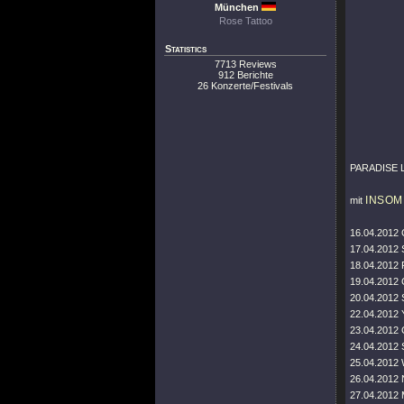
München
Rose Tattoo
Statistics
7713 Reviews
912 Berichte
26 Konzerte/Festivals
PARADISE LO
INSOM
mit
16.04.2012 C
17.04.2012 
18.04.2012 
19.04.2012 
20.04.2012 
22.04.2012 
23.04.2012 
24.04.2012 S
25.04.2012
26.04.2012
27.04.2012 