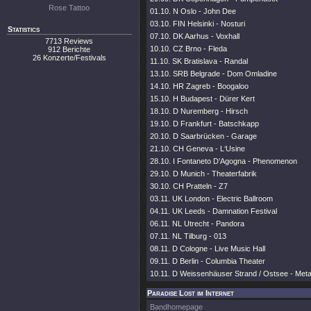
Rose Tattoo
01.10. N Oslo - John Dee
03.10. FIN Helsinki - Nosturi
Statistics
07.10. DK Aarhus - Voxhall
7713 Reviews
10.10. CZ Brno - Fleda
912 Berichte
26 Konzerte/Festivals
11.10. SK Bratislava - Randal
13.10. SRB Belgrade - Dom Omladine
14.10. HR Zagreb - Boogaloo
15.10. H Budapest - Dürer Kert
18.10. D Nuremberg - Hirsch
19.10. D Frankfurt - Batschkapp
20.10. D Saarbrücken - Garage
21.10. CH Geneva - L‘Usine
28.10. I Fontaneto D’Agogna - Phenomenon
29.10. D Munich - Theaterfabrik
30.10. CH Pratteln - Z7
03.11. UK London - Electric Ballroom
04.11. UK Leeds - Damnation Festival
06.11. NL Utrecht - Pandora
07.11. NL Tilburg - 013
08.11. D Cologne - Live Music Hall
09.11. D Berlin - Columbia Theater
10.11. D Weissenhäuser Strand / Ostsee - Me
Paradise Lost im Internet
Bandhomepage