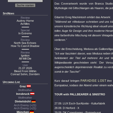
Das Coverartwork wurde von Branca Studio 
Mythologie mit Giftschlangen als Haaren, die jed
SiteNews
Gitarrist Greg Mackintosh erklärt das Artwork:
Review
Audrey Horne
"Während wir »Medusa« schrieben und uns klar
Achilles
unsere künstlerische Richtung ideal visuell um
Special
tolles Auge für Design und ihre moderne Heran
In Extremo
eine farbenfrohe Mischung mit diesem Vintage
Review
verlieren."
North Sea Echoes
How To Cast A Shadow
Über die Entscheidung, Medusa als Gallionsfigu
Review
"Ich war fasziniert davon, was Medusa neben i
Ignition
funktioniert der Titel auf mehrere Art und 
All Will Die
Wikipediaseite geschrieben steht: 'Der Vers
Live
augenscheinlich deprimierende Realität zu verd
21.07.2026
Bleed From Within
somit in der Tasche!"
Conrad Sohm, Dornbirn
PARADISE LOST
Kurz darauf bringen
ihre
Upcoming Live
Europatour, sodass der Abend unter einem wahrh
Graz
Wolfmother
Innsbruck
TOUR with PALLBEARER & SINISTRO
Wolfmother
Dinkelsbühl
27.09. LUX Esch-SurAlzette - Kulturfabrik
Arch Enemy (+21)
28.09. D Herford - X
Arch Enemy (+21)
München
29.09. DK Copenhagen - Pumpehuset