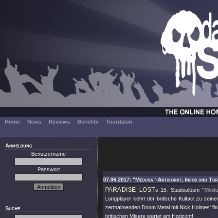
Home
News
Reviews
Berichte
Tourdaten
Anmeldung
Benutzername
Passwort
07.06.2017: "Medusa"-Artworkt, Infos und Toru
PARADISE LOST
s 15. Studioalbum
"Medu
Longplayer kehrt der britische Kultact zu sein
zermalmenden Doom Metal mit Nick Holmes' fins
Suche
britischen Misere wartet am Horizont!