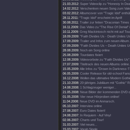
21.03.2012:
Super Videoclip zu "Honesty In Dea
14.02.2012:
Verschenken neuen Song zum Valen
03.02.2012:
Albumcover von "Tragic Idol" enthüll
28.11.2011:
"Tragic Idol" erscheint im April!
30.08.2011:
Trailer zur fetten "Draconian Time
16.11.2009:
Das Video zu "The Rise Of Denial" i
10.11.2009:
Greg Mackintosch nicht mit auf Tou
18.09.2009:
"Faith Divides Us - Death Unites U
17.09.2009:
Trailer und Infos zum neuen Album.
07.09.2009:
"Faith Divides Us – Death Unites Us
28.08.2009:
Noch ein Song online
25.08.2009:
Tourdates fixiert
12.08.2009:
Videovorbote zu "Faith Divides Us"
27.07.2009:
Titeltrack des neuen Albums online.
15.05.2009:
Alle Infos zu "Drown In Darkness-
06.05.2009:
Cooler Release für old-school Fans
16.12.2008:
Wollen das ultimative Modern Goth
21.10.2008:
20-jähriges Jubiläum mit "Gothic" R
14.08.2008:
1 Schlagzeuger weniger...
21.05.2008:
Neue Bilder der kommenden DVD on
01.05.2008:
Vier neue Hörproben online!
11.04.2008:
Neue DVD im Anmarsch.
05.10.2007:
Interview online
27.08.2007:
Euro Dates fixiert!
24.08.2007:
In Requiem - Auf Vinyl
02.06.2007:
Charts und Tour!
31.03.2007:
Viel neues...
15.03.2007:
Vorab Single