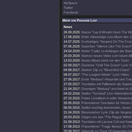
MySpace
Twitter
Facebook
Mehr von Paradise Lost
News
26.09.2025:
Klasse "Lay A Wreath Upon The Wor
17.08.2025:
Dritte Videosinlge zum Album des 
14.07.2025:
Großartiges "Serpent On The Cros
07.06.2025:
Superbes "Silence Like The Grave"
24.04.2020:
Netter Trailer zu Anfängen der Ban
20.03.2020:
Starkes neues Video zum neuen A
13.03.2020:
Neues Album steht vor den Toren
02.09.2017:
Düsteres "Until The Grave" Lyric-V
04.08.2017:
Starker Clip zu "Blood And Chaos"
08.07.2017:
"The Longest Winter" Lyric-Video.
27.06.2017:
Erste "Medusa"-Hörprobe und Track
27.05.2017:
Tourdates mit Pallbearer als Suppor
21.04.2017:
Doomiges "Medusa" erscheint im 
04.02.2016:
Stellen "Terminal" Live-Videomitschni
07.10.2015:
Fettes Livealbum in edler Verpacku
20.05.2015:
Präsentieren Tourdates für Herbst 
06.05.2015:
Stellen wuchtig doomenden, neuen V
21.04.2015:
Bärenstarker Lyric Clip als Vorge
20.03.2015:
Zeigen uns das "The Plague Within"
01.09.2013:
Tourdates mit Lacuna Coil und Kata
17.08.2013:
Präsentieren "Tragic Illusion 25 (Th
20.09.2012:
Videoclip zu "Fear Of Impending Hel