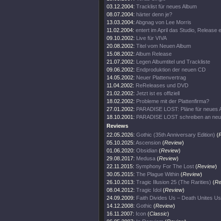
03.12.2004:
Tracklist für neues Album
08.07.2004:
härter denn je?
13.03.2004:
Abgnag von Lee Morris
11.02.2004:
entert im April das Studio, Release
09.10.2002:
Live für VIVA
20.08.2002:
Titel vom Neuen Album
15.08.2002:
Album Release
21.07.2002:
Legen Albumtitel und Trackliste
09.06.2002:
Endproduktion der neuen CD
14.05.2002:
Neuer Plattenvertrag
11.04.2002:
ReReleases und DVD
21.02.2002:
Jetzt ist es offiziell
18.02.2002:
Probleme mit der Plattenfirma?
27.01.2002:
PARADISE LOST: Pläne für neues 
18.10.2001:
PARADISE LOST schreiben an ne
Reviews
22.05.2026:
Gothic (35th Anniversary Edition)
(
05.10.2025:
Ascension
(
Review
)
01.06.2020:
Obsidian
(
Review
)
29.08.2017:
Medusa
(
Review
)
22.11.2015:
Symphony For The Lost
(
Review
)
30.05.2015:
The Plague Within
(
Review
)
26.10.2013:
Tragic Illusion 25 (The Rarities)
(
Re
08.04.2012:
Tragic Idol
(
Review
)
24.09.2009:
Faith Divides Us – Death Unites Us
14.12.2008:
Gothic
(
Review
)
16.11.2007:
Icon
(
Classic
)