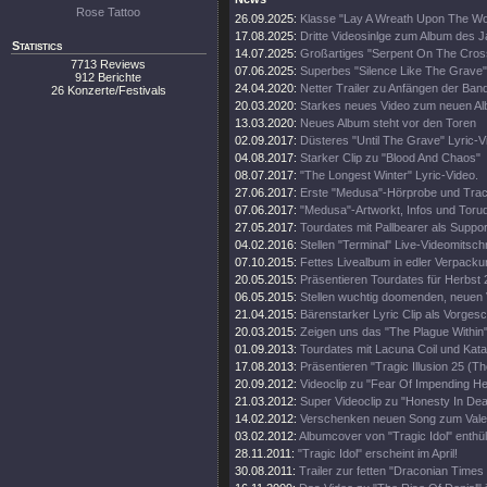
Rose Tattoo
26.09.2025:
Klasse "Lay A Wreath Upon The Wor
17.08.2025:
Dritte Videosinlge zum Album des 
Statistics
14.07.2025:
Großartiges "Serpent On The Cros
7713 Reviews
07.06.2025:
Superbes "Silence Like The Grave"
912 Berichte
24.04.2020:
Netter Trailer zu Anfängen der Ban
26 Konzerte/Festivals
20.03.2020:
Starkes neues Video zum neuen A
13.03.2020:
Neues Album steht vor den Toren
02.09.2017:
Düsteres "Until The Grave" Lyric-V
04.08.2017:
Starker Clip zu "Blood And Chaos"
08.07.2017:
"The Longest Winter" Lyric-Video.
27.06.2017:
Erste "Medusa"-Hörprobe und Track
07.06.2017:
"Medusa"-Artworkt, Infos und Toru
27.05.2017:
Tourdates mit Pallbearer als Suppor
04.02.2016:
Stellen "Terminal" Live-Videomitschni
07.10.2015:
Fettes Livealbum in edler Verpacku
20.05.2015:
Präsentieren Tourdates für Herbst 
06.05.2015:
Stellen wuchtig doomenden, neuen V
21.04.2015:
Bärenstarker Lyric Clip als Vorge
20.03.2015:
Zeigen uns das "The Plague Within"
01.09.2013:
Tourdates mit Lacuna Coil und Kata
17.08.2013:
Präsentieren "Tragic Illusion 25 (Th
20.09.2012:
Videoclip zu "Fear Of Impending Hel
21.03.2012:
Super Videoclip zu "Honesty In Dea
14.02.2012:
Verschenken neuen Song zum Valen
03.02.2012:
Albumcover von "Tragic Idol" enthüll
28.11.2011:
"Tragic Idol" erscheint im April!
30.08.2011:
Trailer zur fetten "Draconian Time