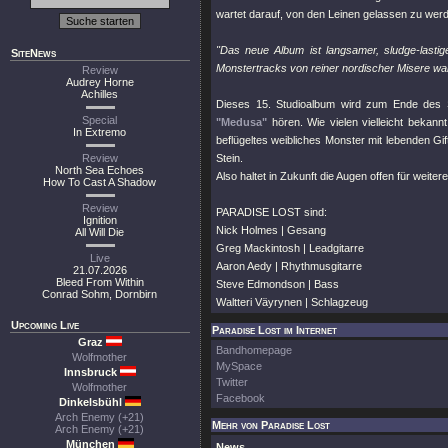
wartet darauf, von den Leinen gelassen zu werd
"Das neue Album ist langsamer, sludge-lastig
SiteNews
Monstertracks von reiner nordischer Misere war
Review
Audrey Horne
Achilles
Dieses 15. Studioalbum wird zum Ende des 
Special
"Medusa"
hören. Wie vielen vielleicht bekann
In Extremo
beflügeltes weibliches Monster mit lebenden Gif
Review
Stein.
North Sea Echoes
Also haltet in Zukunft die Augen offen für weitere
How To Cast A Shadow
Review
PARADISE LOST sind:
Ignition
Nick Holmes | Gesang
All Will Die
Greg Mackintosh | Leadgitarre
Live
Aaron Aedy | Rhythmusgitarre
21.07.2026
Bleed From Within
Steve Edmondson | Bass
Conrad Sohm, Dornbirn
Waltteri Väyrynen | Schlagzeug
Upcoming Live
Paradise Lost im Internet
Graz
Bandhomepage
Wolfmother
MySpace
Innsbruck
Twitter
Wolfmother
Facebook
Dinkelsbühl
Arch Enemy (+21)
Mehr von Paradise Lost
Arch Enemy (+21)
München
News