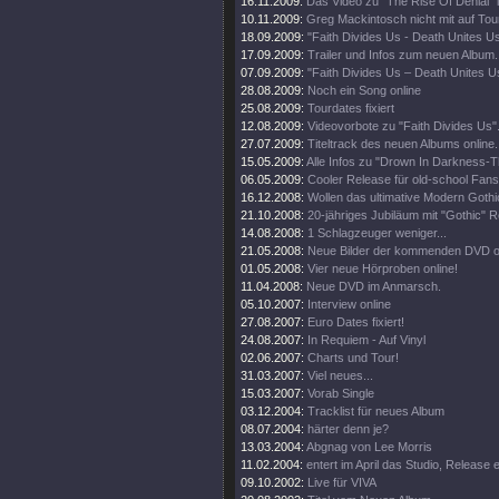
16.11.2009:
Das Video zu "The Rise Of Denial" i
10.11.2009:
Greg Mackintosch nicht mit auf Tou
18.09.2009:
"Faith Divides Us - Death Unites U
17.09.2009:
Trailer und Infos zum neuen Album.
07.09.2009:
"Faith Divides Us – Death Unites Us
28.08.2009:
Noch ein Song online
25.08.2009:
Tourdates fixiert
12.08.2009:
Videovorbote zu "Faith Divides Us"
27.07.2009:
Titeltrack des neuen Albums online.
15.05.2009:
Alle Infos zu "Drown In Darkness-
06.05.2009:
Cooler Release für old-school Fans
16.12.2008:
Wollen das ultimative Modern Goth
21.10.2008:
20-jähriges Jubiläum mit "Gothic" R
14.08.2008:
1 Schlagzeuger weniger...
21.05.2008:
Neue Bilder der kommenden DVD on
01.05.2008:
Vier neue Hörproben online!
11.04.2008:
Neue DVD im Anmarsch.
05.10.2007:
Interview online
27.08.2007:
Euro Dates fixiert!
24.08.2007:
In Requiem - Auf Vinyl
02.06.2007:
Charts und Tour!
31.03.2007:
Viel neues...
15.03.2007:
Vorab Single
03.12.2004:
Tracklist für neues Album
08.07.2004:
härter denn je?
13.03.2004:
Abgnag von Lee Morris
11.02.2004:
entert im April das Studio, Release
09.10.2002:
Live für VIVA