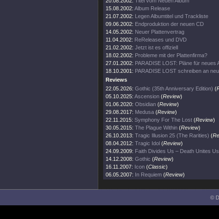
20.08.2002:
Titel vom Neuen Album
15.08.2002:
Album Release
21.07.2002:
Legen Albumtitel und Trackliste
09.06.2002:
Endproduktion der neuen CD
14.05.2002:
Neuer Plattenvertrag
11.04.2002:
ReReleases und DVD
21.02.2002:
Jetzt ist es offiziell
18.02.2002:
Probleme mit der Plattenfirma?
27.01.2002:
PARADISE LOST: Pläne für neues 
18.10.2001:
PARADISE LOST schreiben an ne
Reviews
22.05.2026:
Gothic (35th Anniversary Edition)
(
05.10.2025:
Ascension
(
Review
)
01.06.2020:
Obsidian
(
Review
)
29.08.2017:
Medusa
(
Review
)
22.11.2015:
Symphony For The Lost
(
Review
)
30.05.2015:
The Plague Within
(
Review
)
26.10.2013:
Tragic Illusion 25 (The Rarities)
(
Re
08.04.2012:
Tragic Idol
(
Review
)
24.09.2009:
Faith Divides Us – Death Unites Us
14.12.2008:
Gothic
(
Review
)
16.11.2007:
Icon
(
Classic
)
06.05.2007:
In Requiem
(
Review
)
© D