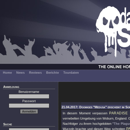
Home
News
Reviews
Berichte
Tourdaten
Anmeldung
Benutzername
Passwort
21.04.2017: Doomiges "Medusa" erscheint im So
PARADISE
In diesem Moment verpassen
vernebelten Umgebung von Woburn, England. G
Nachfolger zu ihrem hochgelobten
"The Plagu
Suche
P
Wurzeln brachte und diesen Weg schreiten