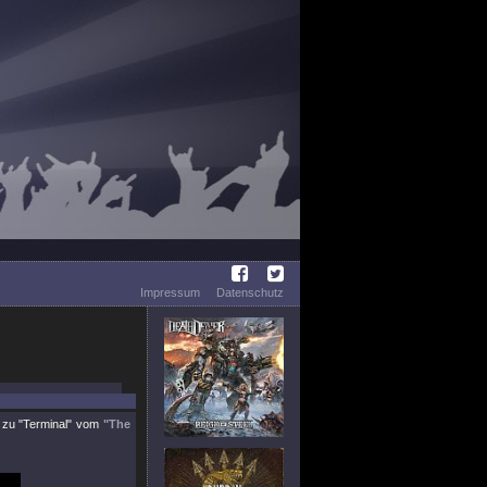
Impressum
Datenschutz
p zu
"Terminal"
vom
"The