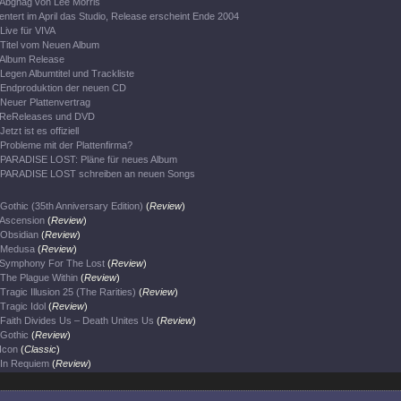
Abgnag von Lee Morris
entert im April das Studio, Release erscheint Ende 2004
Live für VIVA
Titel vom Neuen Album
Album Release
Legen Albumtitel und Trackliste
Endproduktion der neuen CD
Neuer Plattenvertrag
ReReleases und DVD
Jetzt ist es offiziell
Probleme mit der Plattenfirma?
PARADISE LOST: Pläne für neues Album
PARADISE LOST schreiben an neuen Songs
Gothic (35th Anniversary Edition)
(
Review
)
Ascension
(
Review
)
Obsidian
(
Review
)
Medusa
(
Review
)
Symphony For The Lost
(
Review
)
The Plague Within
(
Review
)
Tragic Illusion 25 (The Rarities)
(
Review
)
Tragic Idol
(
Review
)
Faith Divides Us – Death Unites Us
(
Review
)
Gothic
(
Review
)
Icon
(
Classic
)
In Requiem
(
Review
)