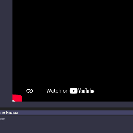
t im Internet
age