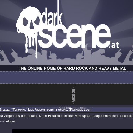
Kein Bild vorhanden.
Stellen "Terminal" Live-Videomitschnitt online. (Paradise Lost)
st zeigen uns den neuen, live in Bielefeld in intimer Atmosphäre aufgenommenen, Videocli
hin"
Album.