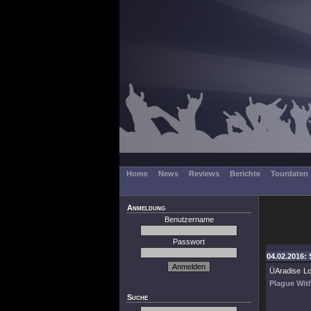
Home
News
Reviews
Berichte
Tourdaten
Anmeldung
Benutzername
Passwort
04.02.2016: 
ÜAradise Lo
Plague Wit
Suche