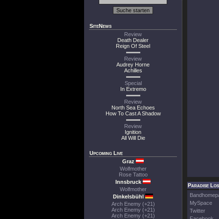
SiteNews
Review
Death Dealer
Reign Of Steel
Review
Audrey Horne
Achilles
Special
In Extremo
Review
North Sea Echoes
How To Cast A Shadow
Review
Ignition
All Will Die
Upcoming Live
Graz
Wolfmother
Rose Tattoo
Innsbruck
Paradise Los
Wolfmother
Bandhomep
Dinkelsbühl
MySpace
Arch Enemy (+21)
Arch Enemy (+21)
Twitter
Arch Enemy (+21)
Facebook