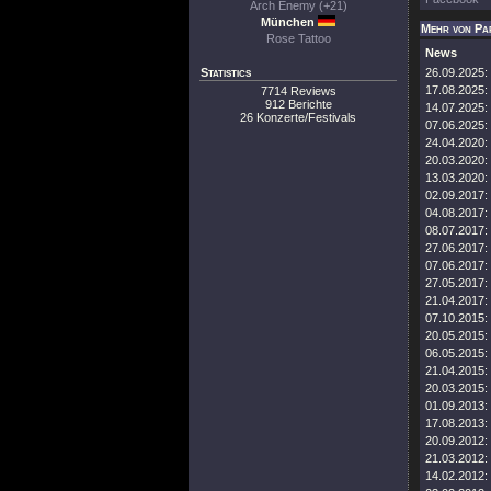
Arch Enemy (+21)
München
Mehr von Pa
Rose Tattoo
News
Statistics
26.09.2025:
17.08.2025:
7714 Reviews
912 Berichte
14.07.2025:
26 Konzerte/Festivals
07.06.2025:
24.04.2020:
20.03.2020:
13.03.2020:
02.09.2017:
04.08.2017:
08.07.2017:
27.06.2017:
07.06.2017:
27.05.2017:
21.04.2017:
07.10.2015:
20.05.2015:
06.05.2015:
21.04.2015:
20.03.2015:
01.09.2013:
17.08.2013:
20.09.2012:
21.03.2012:
14.02.2012: