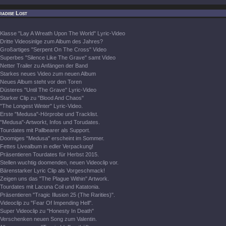
radise Lost
Klasse "Lay A Wreath Upon The World" Lyric-Video
Dritte Videosinlge zum Album des Jahres?
Großartiges "Serpent On The Cross" Video
Superbes "Silence Like The Grave" samt Video
Netter Trailer zu Anfängen der Band
Starkes neues Video zum neuen Album
Neues Album steht vor den Toren
Düsteres "Until The Grave" Lyric-Video
Starker Clip zu "Blood And Chaos"
"The Longest Winter" Lyric-Video.
Erste "Medusa"-Hörprobe und Tracklist.
"Medusa"-Artworkt, Infos und Torudates.
Tourdates mit Pallbearer als Support.
Doomiges "Medusa" erscheint im Sommer.
Fettes Livealbum in edler Verpackung!
Präsentieren Tourdates für Herbst 2015.
Stellen wuchtig doomenden, neuen Videoclip vor.
Bärenstarker Lyric Clip als Vorgeschmack!
Zeigen uns das "The Plague Within" Artwork.
Tourdates mit Lacuna Coil und Katatonia.
Präsentieren "Tragic Illusion 25 (The Rarities)".
Videoclip zu "Fear Of Impending Hell".
Super Videoclip zu "Honesty In Death"
Verschenken neuen Song zum Valentin.