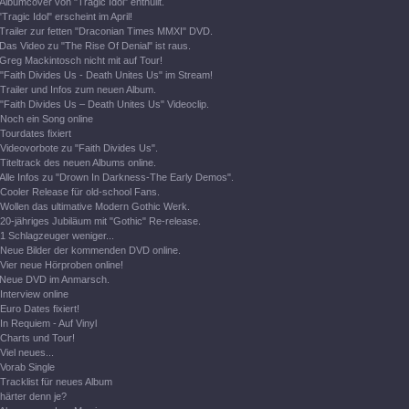
Albumcover von "Tragic Idol" enthüllt.
"Tragic Idol" erscheint im April!
Trailer zur fetten "Draconian Times MMXI" DVD.
Das Video zu "The Rise Of Denial" ist raus.
Greg Mackintosch nicht mit auf Tour!
"Faith Divides Us - Death Unites Us" im Stream!
Trailer und Infos zum neuen Album.
"Faith Divides Us – Death Unites Us" Videoclip.
Noch ein Song online
Tourdates fixiert
Videovorbote zu "Faith Divides Us".
Titeltrack des neuen Albums online.
Alle Infos zu "Drown In Darkness-The Early Demos".
Cooler Release für old-school Fans.
Wollen das ultimative Modern Gothic Werk.
20-jähriges Jubiläum mit "Gothic" Re-release.
1 Schlagzeuger weniger...
Neue Bilder der kommenden DVD online.
Vier neue Hörproben online!
Neue DVD im Anmarsch.
Interview online
Euro Dates fixiert!
In Requiem - Auf Vinyl
Charts und Tour!
Viel neues...
Vorab Single
Tracklist für neues Album
härter denn je?