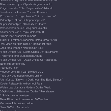
Stellen wuchtig doomenden, neuen Videoclip vor.
Bärenstarker Lyric Clip als Vorgeschmack!
Zeigen uns das "The Plague Within" Artwork.
Tourdates mit Lacuna Coil und Katatonia.
Präsentieren "Tragic Illusion 25 (The Rarities)".
Videoclip zu "Fear Of Impending Hell".
Super Videoclip zu "Honesty In Death"
Verschenken neuen Song zum Valentin.
Albumcover von "Tragic Idol" enthüllt.
"Tragic Idol" erscheint im April!
Trailer zur fetten "Draconian Times MMXI" DVD.
Das Video zu "The Rise Of Denial" ist raus.
Greg Mackintosch nicht mit auf Tour!
"Faith Divides Us - Death Unites Us" im Stream!
Trailer und Infos zum neuen Album.
"Faith Divides Us – Death Unites Us" Videoclip.
Noch ein Song online
Tourdates fixiert
Videovorbote zu "Faith Divides Us".
Titeltrack des neuen Albums online.
Alle Infos zu "Drown In Darkness-The Early Demos".
Cooler Release für old-school Fans.
Wollen das ultimative Modern Gothic Werk.
20-jähriges Jubiläum mit "Gothic" Re-release.
1 Schlagzeuger weniger...
Neue Bilder der kommenden DVD online.
Vier neue Hörproben online!
Neue DVD im Anmarsch.