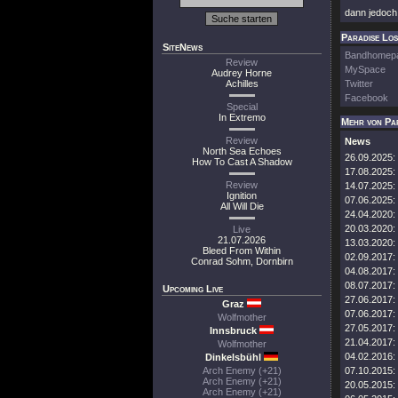
dann jedoch
Paradise Los
SiteNews
Bandhomep
Review
MySpace
Audrey Horne
Achilles
Twitter
Facebook
Special
In Extremo
Mehr von Pa
Review
News
North Sea Echoes
26.09.2025:
How To Cast A Shadow
17.08.2025:
Review
14.07.2025:
Ignition
07.06.2025:
All Will Die
24.04.2020:
20.03.2020:
Live
21.07.2026
13.03.2020:
Bleed From Within
02.09.2017:
Conrad Sohm, Dornbirn
04.08.2017:
08.07.2017:
Upcoming Live
27.06.2017:
Graz
07.06.2017:
Wolfmother
27.05.2017:
Innsbruck
21.04.2017:
Wolfmother
04.02.2016:
Dinkelsbühl
Arch Enemy (+21)
07.10.2015:
Arch Enemy (+21)
20.05.2015:
Arch Enemy (+21)