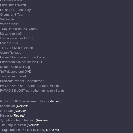
Interview online
Euro Dates fixiert!
In Requiem - Auf Vinyl
Charts und Tour!
Viel neues...
Vorab Single
Tracklist für neues Album
härter denn je?
Abgnag von Lee Morris
Live für VIVA
Titel vom Neuen Album
Album Release
Legen Albumtitel und Trackliste
Endproduktion der neuen CD
Neuer Plattenvertrag
ReReleases und DVD
Jetzt ist es offiziell
Probleme mit der Plattenfirma?
PARADISE LOST: Pläne für neues Album
PARADISE LOST schreiben an neuen Songs
Gothic (35th Anniversary Edition)
(
Review
)
Ascension
(
Review
)
Obsidian
(
Review
)
Medusa
(
Review
)
Symphony For The Lost
(
Review
)
The Plague Within
(
Review
)
Tragic Illusion 25 (The Rarities)
(
Review
)