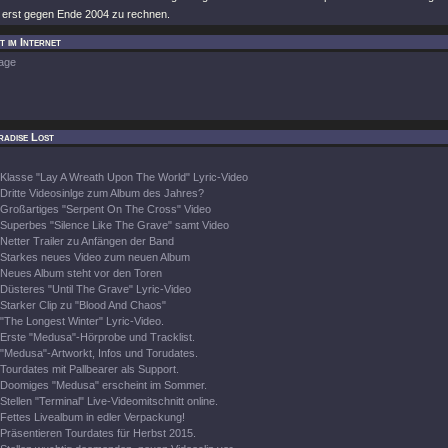
 erst gegen Ende 2004 zu rechnen.
t im Internet
age
radise Lost
Klasse "Lay A Wreath Upon The World" Lyric-Video
Dritte Videosinlge zum Album des Jahres?
Großartiges "Serpent On The Cross" Video
Superbes "Silence Like The Grave" samt Video
Netter Trailer zu Anfängen der Band
Starkes neues Video zum neuen Album
Neues Album steht vor den Toren
Düsteres "Until The Grave" Lyric-Video
Starker Clip zu "Blood And Chaos"
"The Longest Winter" Lyric-Video.
Erste "Medusa"-Hörprobe und Tracklist.
"Medusa"-Artworkt, Infos und Torudates.
Tourdates mit Pallbearer als Support.
Doomiges "Medusa" erscheint im Sommer.
Stellen "Terminal" Live-Videomitschnitt online.
Fettes Livealbum in edler Verpackung!
Präsentieren Tourdates für Herbst 2015.