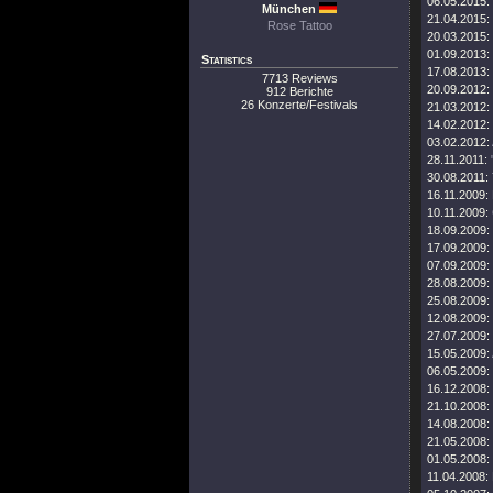
06.05.2015:
München
21.04.2015:
Rose Tattoo
20.03.2015:
01.09.2013:
Statistics
17.08.2013:
7713 Reviews
20.09.2012:
912 Berichte
26 Konzerte/Festivals
21.03.2012:
14.02.2012:
03.02.2012:
28.11.2011:
30.08.2011:
16.11.2009:
10.11.2009:
18.09.2009:
17.09.2009:
07.09.2009:
28.08.2009:
25.08.2009:
12.08.2009:
27.07.2009:
15.05.2009:
06.05.2009:
16.12.2008:
21.10.2008:
14.08.2008:
21.05.2008:
01.05.2008:
11.04.2008: