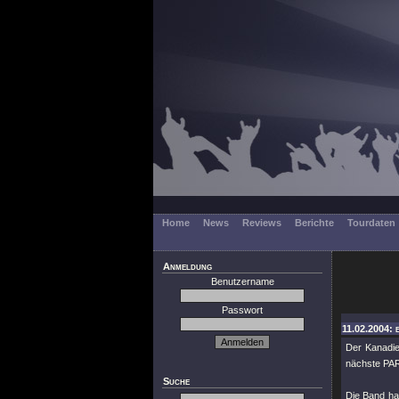
Home
News
Reviews
Berichte
Tourdaten
Anmeldung
Benutzername
Passwort
11.02.2004: 
Der Kanadi
nächste PA
Suche
Die Band ha