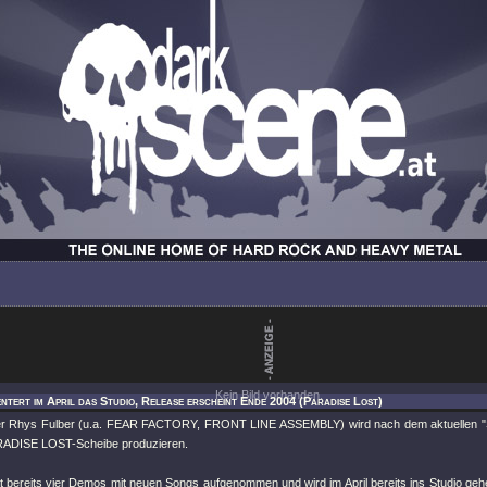
Kein Bild vorhanden.
entert im April das Studio, Release erscheint Ende 2004 (Paradise Lost)
er Rhys Fulber (u.a. FEAR FACTORY, FRONT LINE ASSEMBLY) wird nach dem aktuellen "Sy
RADISE LOST-Scheibe produzieren.
t bereits vier Demos mit neuen Songs aufgenommen und wird im April bereits ins Studio gehe