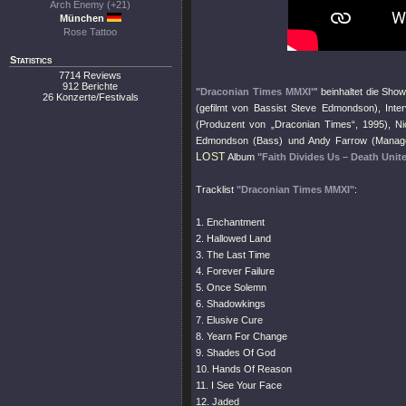
Arch Enemy (+21)
München
Rose Tattoo
Statistics
7714 Reviews
912 Berichte
"Draconian Times MMXI"
' beinhaltet die Sh
26 Konzerte/Festivals
(gefilmt von Bassist Steve Edmondson), Inte
(Produzent von „Draconian Times“, 1995), Ni
Edmondson (Bass) und Andy Farrow (Manage
LOST
Album
"Faith Divides Us – Death Unit
Tracklist
"Draconian Times MMXI"
:
1. Enchantment
2. Hallowed Land
3. The Last Time
4. Forever Failure
5. Once Solemn
6. Shadowkings
7. Elusive Cure
8. Yearn For Change
9. Shades Of God
10. Hands Of Reason
11. I See Your Face
12. Jaded