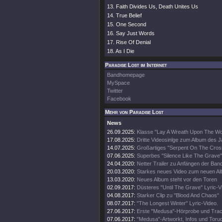
13. Faith Divides Us, Death Unites Us
14. True Belief
15. One Second
16. Say Just Words
17. Rise Of Denial
18. As I Die
Paradise Lost im Internet
Bandhomepage
MySpace
Twitter
Facebook
Mehr von Paradise Lost
News
26.09.2025:
Klasse "Lay A Wreath Upon The Wor
17.08.2025:
Dritte Videosinlge zum Album des 
14.07.2025:
Großartiges "Serpent On The Cros
07.06.2025:
Superbes "Silence Like The Grave"
24.04.2020:
Netter Trailer zu Anfängen der Ban
20.03.2020:
Starkes neues Video zum neuen A
13.03.2020:
Neues Album steht vor den Toren
02.09.2017:
Düsteres "Until The Grave" Lyric-V
04.08.2017:
Starker Clip zu "Blood And Chaos"
08.07.2017:
"The Longest Winter" Lyric-Video.
27.06.2017:
Erste "Medusa"-Hörprobe und Track
07.06.2017:
"Medusa"-Artworkt, Infos und Toru