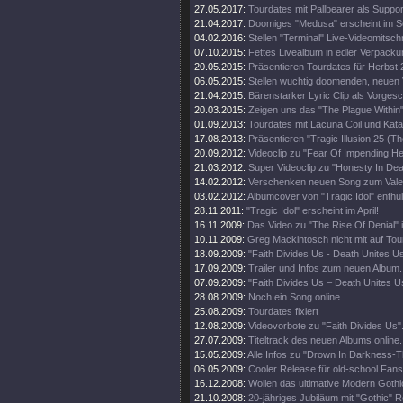
27.05.2017:
Tourdates mit Pallbearer als Suppor
21.04.2017:
Doomiges "Medusa" erscheint im 
04.02.2016:
Stellen "Terminal" Live-Videomitschni
07.10.2015:
Fettes Livealbum in edler Verpacku
20.05.2015:
Präsentieren Tourdates für Herbst 
06.05.2015:
Stellen wuchtig doomenden, neuen V
21.04.2015:
Bärenstarker Lyric Clip als Vorge
20.03.2015:
Zeigen uns das "The Plague Within"
01.09.2013:
Tourdates mit Lacuna Coil und Kata
17.08.2013:
Präsentieren "Tragic Illusion 25 (Th
20.09.2012:
Videoclip zu "Fear Of Impending Hel
21.03.2012:
Super Videoclip zu "Honesty In Dea
14.02.2012:
Verschenken neuen Song zum Valen
03.02.2012:
Albumcover von "Tragic Idol" enthüll
28.11.2011:
"Tragic Idol" erscheint im April!
16.11.2009:
Das Video zu "The Rise Of Denial" i
10.11.2009:
Greg Mackintosch nicht mit auf Tou
18.09.2009:
"Faith Divides Us - Death Unites U
17.09.2009:
Trailer und Infos zum neuen Album.
07.09.2009:
"Faith Divides Us – Death Unites Us
28.08.2009:
Noch ein Song online
25.08.2009:
Tourdates fixiert
12.08.2009:
Videovorbote zu "Faith Divides Us"
27.07.2009:
Titeltrack des neuen Albums online.
15.05.2009:
Alle Infos zu "Drown In Darkness-
06.05.2009:
Cooler Release für old-school Fans
16.12.2008:
Wollen das ultimative Modern Goth
21.10.2008:
20-jähriges Jubiläum mit "Gothic" R