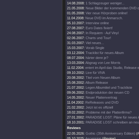
14.08.2008:
1 Schlagzeuger weniger...
21.05.2008:
Neue Bilder der kommenden DVD on
01.05.2008:
Vier neue Hörproben online!
11.04.2008:
Neue DVD im Anmarsch.
05.10.2007:
Interview online
27.08.2007:
Euro Dates fixiert!
24.08.2007:
In Requiem - Auf Vinyl
02.06.2007:
Charts und Tour!
31.03.2007:
Viel neues...
15.03.2007:
Vorab Single
03.12.2004:
Tracklist für neues Album
08.07.2004:
härter denn je?
13.03.2004:
Abgnag von Lee Morris
11.02.2004:
entert im April das Studio, Release
09.10.2002:
Live für VIVA
20.08.2002:
Titel vom Neuen Album
15.08.2002:
Album Release
21.07.2002:
Legen Albumtitel und Trackliste
09.06.2002:
Endproduktion der neuen CD
14.05.2002:
Neuer Plattenvertrag
11.04.2002:
ReReleases und DVD
21.02.2002:
Jetzt ist es offiziell
18.02.2002:
Probleme mit der Plattenfirma?
27.01.2002:
PARADISE LOST: Pläne für neues 
18.10.2001:
PARADISE LOST schreiben an ne
Reviews
22.05.2026:
Gothic (35th Anniversary Edition)
(
05.10.2025:
Ascension
(
Review
)