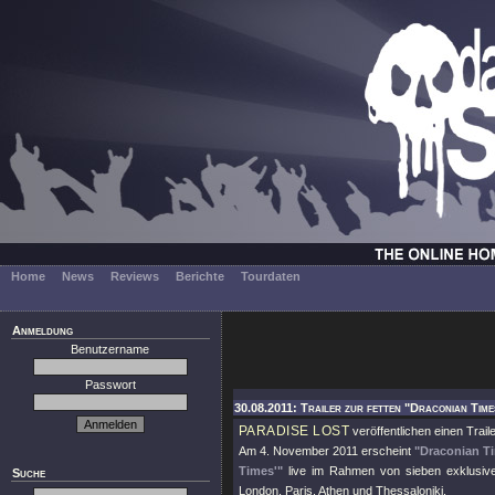
Home
News
Reviews
Berichte
Tourdaten
Anmeldung
Benutzername
Passwort
30.08.2011: Trailer zur fetten "Draconian Tim
PARADISE LOST
veröffentlichen einen Trai
Am 4. November 2011 erscheint
"Draconian T
Times'"
live im Rahmen von sieben exklusive
Suche
London, Paris, Athen und Thessaloniki.