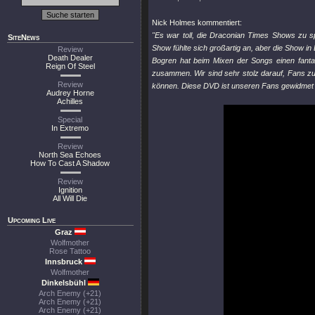
Nick Holmes kommentiert:
"Es war toll, die Draconian Times Shows zu sp
SiteNews
Show fühlte sich großartig an, aber die Show i
Review
Death Dealer
Bogren hat beim Mixen der Songs einen fant
Reign Of Steel
zusammen. Wir sind sehr stolz darauf, Fans zu
Review
können. Diese DVD ist unseren Fans gewidmet u
Audrey Horne
Achilles
Special
In Extremo
Review
North Sea Echoes
How To Cast A Shadow
Review
Ignition
All Will Die
Upcoming Live
Graz
Wolfmother
Rose Tattoo
Innsbruck
Wolfmother
Dinkelsbühl
Arch Enemy (+21)
Arch Enemy (+21)
Arch Enemy (+21)