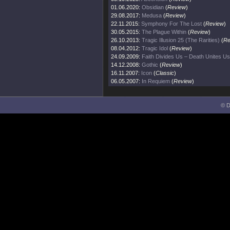
01.06.2020:
Obsidian
(
Review
)
29.08.2017:
Medusa
(
Review
)
22.11.2015:
Symphony For The Lost
(
Review
)
30.05.2015:
The Plague Within
(
Review
)
26.10.2013:
Tragic Illusion 25 (The Rarities)
(
Re
08.04.2012:
Tragic Idol
(
Review
)
24.09.2009:
Faith Divides Us – Death Unites Us
14.12.2008:
Gothic
(
Review
)
16.11.2007:
Icon
(
Classic
)
06.05.2007:
In Requiem
(
Review
)
© D