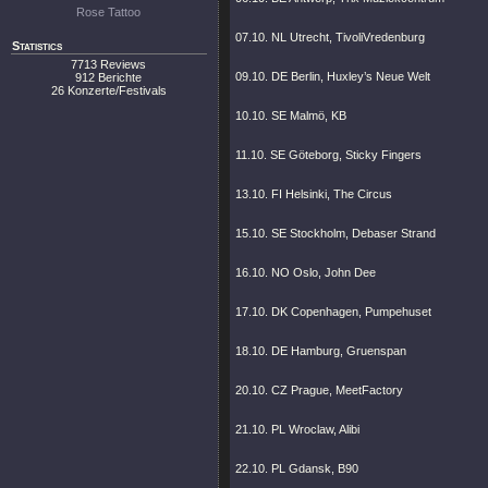
Rose Tattoo
07.10. NL Utrecht, TivoliVredenburg
Statistics
7713 Reviews
09.10. DE Berlin, Huxley’s Neue Welt
912 Berichte
26 Konzerte/Festivals
10.10. SE Malmö, KB
11.10. SE Göteborg, Sticky Fingers
13.10. FI Helsinki, The Circus
15.10. SE Stockholm, Debaser Strand
16.10. NO Oslo, John Dee
17.10. DK Copenhagen, Pumpehuset
18.10. DE Hamburg, Gruenspan
20.10. CZ Prague, MeetFactory
21.10. PL Wroclaw, Alibi
22.10. PL Gdansk, B90