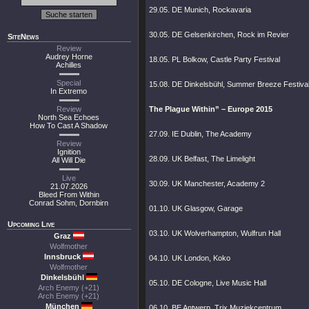
29.05. DE Munich, Rockavaria
30.05. DE Gelsenkirchen, Rock im Revier
SiteNews
Review
Audrey Horne
18.05. PL Bolkow, Castle Party Festival
Achilles
Special
15.08. DE Dinkelsbühl, Summer Breeze Festiva
In Extremo
Review
The Plague Within” – Europe 2015
North Sea Echoes
How To Cast A Shadow
27.09. IE Dublin, The Academy
Review
Ignition
28.09. UK Belfast, The Limelight
All Will Die
Live
30.09. UK Manchester, Academy 2
21.07.2026
Bleed From Within
Conrad Sohm, Dornbirn
01.10. UK Glasgow, Garage
Upcoming Live
03.10. UK Wolverhampton, Wulfrun Hall
Graz
Wolfmother
Innsbruck
04.10. UK London, Koko
Wolfmother
Dinkelsbühl
05.10. DE Cologne, Live Music Hall
Arch Enemy (+21)
Arch Enemy (+21)
München
06.10. BE Antwerp, Trix Muziekcentrum