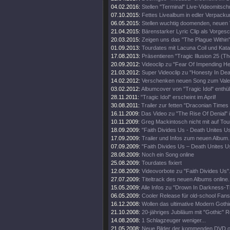
04.02.2016:
Stellen "Terminal" Live-Videomitschni
07.10.2015:
Fettes Livealbum in edler Verpacku
06.05.2015:
Stellen wuchtig doomenden, neuen V
21.04.2015:
Bärenstarker Lyric Clip als Vorge
20.03.2015:
Zeigen uns das "The Plague Within"
01.09.2013:
Tourdates mit Lacuna Coil und Kata
17.08.2013:
Präsentieren "Tragic Illusion 25 (Th
20.09.2012:
Videoclip zu "Fear Of Impending Hel
21.03.2012:
Super Videoclip zu "Honesty In Dea
14.02.2012:
Verschenken neuen Song zum Valen
03.02.2012:
Albumcover von "Tragic Idol" enthüll
28.11.2011:
"Tragic Idol" erscheint im April!
30.08.2011:
Trailer zur fetten "Draconian Time
16.11.2009:
Das Video zu "The Rise Of Denial" i
10.11.2009:
Greg Mackintosch nicht mit auf Tou
18.09.2009:
"Faith Divides Us - Death Unites U
17.09.2009:
Trailer und Infos zum neuen Album.
07.09.2009:
"Faith Divides Us – Death Unites Us
28.08.2009:
Noch ein Song online
25.08.2009:
Tourdates fixiert
12.08.2009:
Videovorbote zu "Faith Divides Us"
27.07.2009:
Titeltrack des neuen Albums online.
15.05.2009:
Alle Infos zu "Drown In Darkness-
06.05.2009:
Cooler Release für old-school Fans
16.12.2008:
Wollen das ultimative Modern Goth
21.10.2008:
20-jähriges Jubiläum mit "Gothic" R
14.08.2008:
1 Schlagzeuger weniger...
21.05.2008:
Neue Bilder der kommenden DVD on