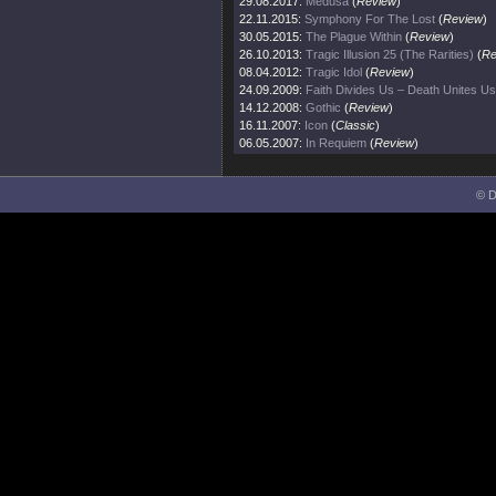
29.08.2017:
Medusa
(
Review
)
22.11.2015:
Symphony For The Lost
(
Review
)
30.05.2015:
The Plague Within
(
Review
)
26.10.2013:
Tragic Illusion 25 (The Rarities)
(
Re
08.04.2012:
Tragic Idol
(
Review
)
24.09.2009:
Faith Divides Us – Death Unites Us
14.12.2008:
Gothic
(
Review
)
16.11.2007:
Icon
(
Classic
)
06.05.2007:
In Requiem
(
Review
)
© D