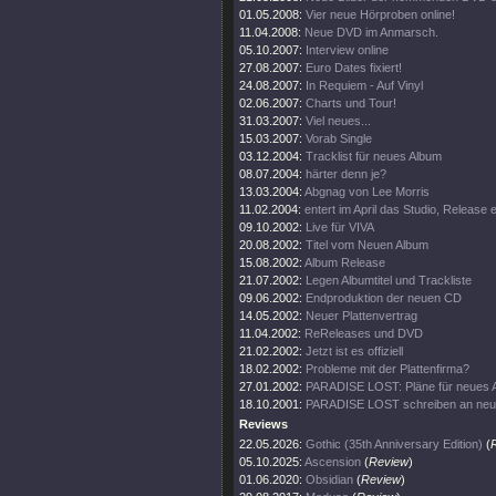
01.05.2008:
Vier neue Hörproben online!
11.04.2008:
Neue DVD im Anmarsch.
05.10.2007:
Interview online
27.08.2007:
Euro Dates fixiert!
24.08.2007:
In Requiem - Auf Vinyl
02.06.2007:
Charts und Tour!
31.03.2007:
Viel neues...
15.03.2007:
Vorab Single
03.12.2004:
Tracklist für neues Album
08.07.2004:
härter denn je?
13.03.2004:
Abgnag von Lee Morris
11.02.2004:
entert im April das Studio, Release
09.10.2002:
Live für VIVA
20.08.2002:
Titel vom Neuen Album
15.08.2002:
Album Release
21.07.2002:
Legen Albumtitel und Trackliste
09.06.2002:
Endproduktion der neuen CD
14.05.2002:
Neuer Plattenvertrag
11.04.2002:
ReReleases und DVD
21.02.2002:
Jetzt ist es offiziell
18.02.2002:
Probleme mit der Plattenfirma?
27.01.2002:
PARADISE LOST: Pläne für neues 
18.10.2001:
PARADISE LOST schreiben an ne
Reviews
22.05.2026:
Gothic (35th Anniversary Edition)
(
05.10.2025:
Ascension
(
Review
)
01.06.2020:
Obsidian
(
Review
)