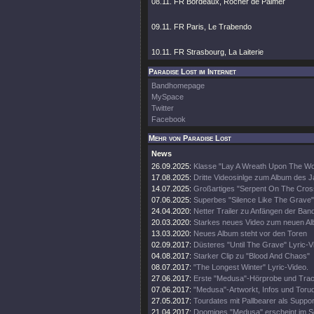
08.11. FR Bordeaux, Rocher de Palmer
09.11. FR Paris, Le Trabendo
10.11. FR Strasbourg, La Laiterie
Paradise Lost im Internet
Bandhomepage
MySpace
Twitter
Facebook
Mehr von Paradise Lost
News
26.09.2025:
Klasse "Lay A Wreath Upon The Wor
17.08.2025:
Dritte Videosinlge zum Album des 
14.07.2025:
Großartiges "Serpent On The Cros
07.06.2025:
Superbes "Silence Like The Grave"
24.04.2020:
Netter Trailer zu Anfängen der Ban
20.03.2020:
Starkes neues Video zum neuen A
13.03.2020:
Neues Album steht vor den Toren
02.09.2017:
Düsteres "Until The Grave" Lyric-V
04.08.2017:
Starker Clip zu "Blood And Chaos"
08.07.2017:
"The Longest Winter" Lyric-Video.
27.06.2017:
Erste "Medusa"-Hörprobe und Track
07.06.2017:
"Medusa"-Artworkt, Infos und Toru
27.05.2017:
Tourdates mit Pallbearer als Suppor
21.04.2017:
Doomiges "Medusa" erscheint im 