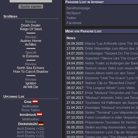
Paradise Lost im Internet
Bandhomepage
MySpace
SiteNews
Twitter
Review
Facebook
Death Dealer
Reign Of Steel
Mehr von Paradise Lost
Review
News
Audrey Horne
26.09.2025:
Klasse "Lay A Wreath Upon The Wor
Achilles
17.08.2025:
Dritte Videosinlge zum Album des 
Special
14.07.2025:
Großartiges "Serpent On The Cros
In Extremo
07.06.2025:
Superbes "Silence Like The Grave"
24.04.2020:
Netter Trailer zu Anfängen der Ban
Review
North Sea Echoes
20.03.2020:
Starkes neues Video zum neuen A
How To Cast A Shadow
13.03.2020:
Neues Album steht vor den Toren
02.09.2017:
Düsteres "Until The Grave" Lyric-V
Review
04.08.2017:
Starker Clip zu "Blood And Chaos"
Ignition
All Will Die
08.07.2017:
"The Longest Winter" Lyric-Video.
27.06.2017:
Erste "Medusa"-Hörprobe und Track
Upcoming Live
07.06.2017:
"Medusa"-Artworkt, Infos und Toru
Graz
27.05.2017:
Tourdates mit Pallbearer als Suppor
Wolfmother
21.04.2017:
Doomiges "Medusa" erscheint im 
Rose Tattoo
04.02.2016:
Stellen "Terminal" Live-Videomitschni
Innsbruck
07.10.2015:
Fettes Livealbum in edler Verpacku
Wolfmother
20.05.2015:
Präsentieren Tourdates für Herbst 
Dinkelsbühl
06.05.2015:
Stellen wuchtig doomenden, neuen V
Arch Enemy (+21)
Arch Enemy (+21)
21.04.2015:
Bärenstarker Lyric Clip als Vorge
Arch Enemy (+21)
20.03.2015:
Zeigen uns das "The Plague Within"