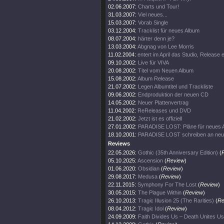
02.06.2007:
Charts und Tour!
31.03.2007:
Viel neues...
15.03.2007:
Vorab Single
03.12.2004:
Tracklist für neues Album
08.07.2004:
härter denn je?
13.03.2004:
Abgnag von Lee Morris
11.02.2004:
entert im April das Studio, Release
09.10.2002:
Live für VIVA
20.08.2002:
Titel vom Neuen Album
15.08.2002:
Album Release
21.07.2002:
Legen Albumtitel und Trackliste
09.06.2002:
Endproduktion der neuen CD
14.05.2002:
Neuer Plattenvertrag
11.04.2002:
ReReleases und DVD
21.02.2002:
Jetzt ist es offiziell
27.01.2002:
PARADISE LOST: Pläne für neues 
18.10.2001:
PARADISE LOST schreiben an ne
Reviews
22.05.2026:
Gothic (35th Anniversary Edition)
(
05.10.2025:
Ascension
(
Review
)
01.06.2020:
Obsidian
(
Review
)
29.08.2017:
Medusa
(
Review
)
22.11.2015:
Symphony For The Lost
(
Review
)
30.05.2015:
The Plague Within
(
Review
)
26.10.2013:
Tragic Illusion 25 (The Rarities)
(
Re
08.04.2012:
Tragic Idol
(
Review
)
24.09.2009:
Faith Divides Us – Death Unites Us