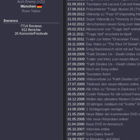
Arch Enemy (+21)
01.09.2013:
Tourdates mit Lacuna Coil und Kata
München
17.08.2013:
Präsentieren "Tragic Illusion 25 (Th
Rose Tattoo
20.09.2012:
Videoclip zu "Fear Of Impending Hel
21.03.2012:
Super Videoclip zu "Honesty In Dea
Statistics
14.02.2012:
Verschenken neuen Song zum Valen
7714 Reviews
03.02.2012:
Albumcover von "Tragic Idol" enthüll
912 Berichte
26 Konzerte/Festivals
28.11.2011:
"Tragic Idol" erscheint im April!
30.08.2011:
Trailer zur fetten "Draconian Time
16.11.2009:
Das Video zu "The Rise Of Denial" i
10.11.2009:
Greg Mackintosch nicht mit auf Tou
18.09.2009:
"Faith Divides Us - Death Unites U
17.09.2009:
Trailer und Infos zum neuen Album.
07.09.2009:
"Faith Divides Us – Death Unites Us
28.08.2009:
Noch ein Song online
25.08.2009:
Tourdates fixiert
12.08.2009:
Videovorbote zu "Faith Divides Us"
27.07.2009:
Titeltrack des neuen Albums online.
15.05.2009:
Alle Infos zu "Drown In Darkness-
06.05.2009:
Cooler Release für old-school Fans
16.12.2008:
Wollen das ultimative Modern Goth
21.10.2008:
20-jähriges Jubiläum mit "Gothic" R
14.08.2008:
1 Schlagzeuger weniger...
21.05.2008:
Neue Bilder der kommenden DVD on
01.05.2008:
Vier neue Hörproben online!
11.04.2008:
Neue DVD im Anmarsch.
05.10.2007:
Interview online
27.08.2007:
Euro Dates fixiert!
24.08.2007:
In Requiem - Auf Vinyl