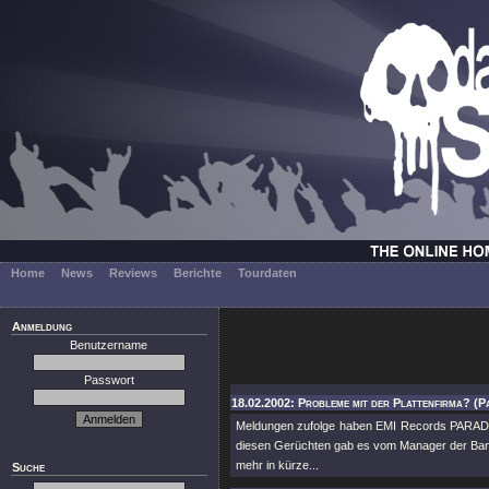
Home
News
Reviews
Berichte
Tourdaten
Anmeldung
Benutzername
Passwort
18.02.2002: Probleme mit der Plattenfirma? (P
Meldungen zufolge haben EMI Records PARADIS
diesen Gerüchten gab es vom Manager der Ban
mehr in kürze...
Suche