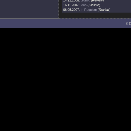
14.12.2008:
Gothic
(
Review
)
16.11.2007:
Icon
(
Classic
)
06.05.2007:
In Requiem
(
Review
)
© D