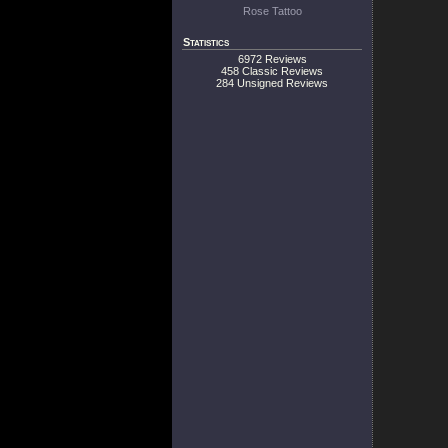
Rose Tattoo
Statistics
6972 Reviews
458 Classic Reviews
284 Unsigned Reviews