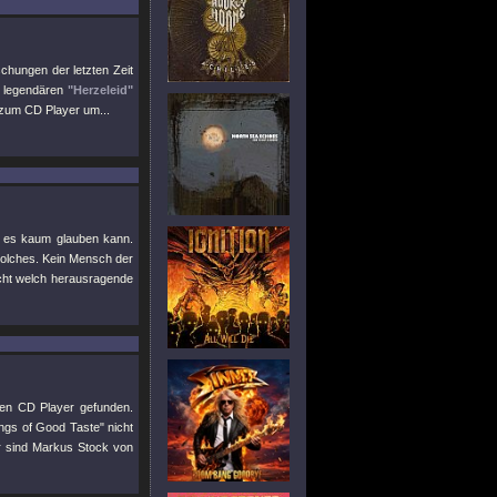
schungen der letzten Zeit
em legendären
"Herzeleid"
 zum CD Player um...
n es kaum glauben kann.
solches. Kein Mensch der
icht welch herausragende
nen CD Player gefunden.
ngs of Good Taste" nicht
r sind Markus Stock von