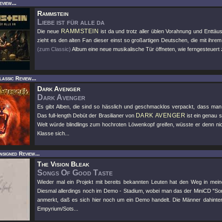
view...
Rammstein
Liebe ist für alle da
RAMMSTEIN
Die neue
ist da und trotz aller üblen Vorahnung und Enttäu
zieht es den alten Fan dieser einst so großartigen Deutschen, die mit ihr
(zum Classic)
Album eine neue musikalische Tür öffneten, wie ferngesteuert
assic Review...
Dark Avenger
Dark Avenger
Es gibt Alben, die sind so hässlich und geschmacklos verpackt, dass ma
DARK AVENGER
Das full-length Debüt der Brasilianer von
ist ein genau 
Welt würde blindlings zum hochroten Löwenkopf greifen, wüsste er denn n
Klasse sich...
nsigned Review...
The Vision Bleak
Songs Of Good Taste
Wieder mal ein Projekt mit bereits bekannten Leuten hat den Weg in mei
Diesmal allerdings noch im Demo - Stadium, wobei man das der MiniCD "So
anmerkt, daß es sich hier noch um ein Demo handelt. Die Männer dahinte
Empyrium/Sots...