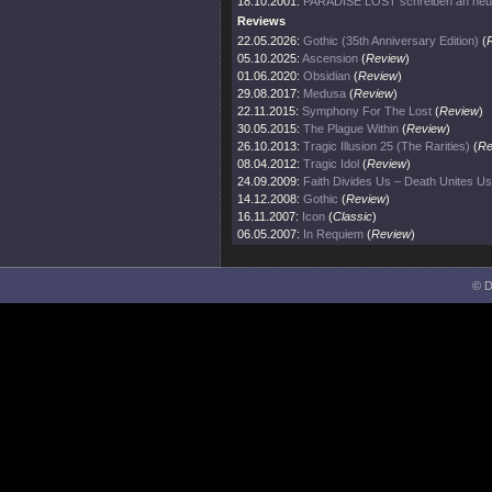
18.10.2001:
PARADISE LOST schreiben an ne
Reviews
22.05.2026:
Gothic (35th Anniversary Edition)
(
05.10.2025:
Ascension
(
Review
)
01.06.2020:
Obsidian
(
Review
)
29.08.2017:
Medusa
(
Review
)
22.11.2015:
Symphony For The Lost
(
Review
)
30.05.2015:
The Plague Within
(
Review
)
26.10.2013:
Tragic Illusion 25 (The Rarities)
(
Re
08.04.2012:
Tragic Idol
(
Review
)
24.09.2009:
Faith Divides Us – Death Unites Us
14.12.2008:
Gothic
(
Review
)
16.11.2007:
Icon
(
Classic
)
06.05.2007:
In Requiem
(
Review
)
© D