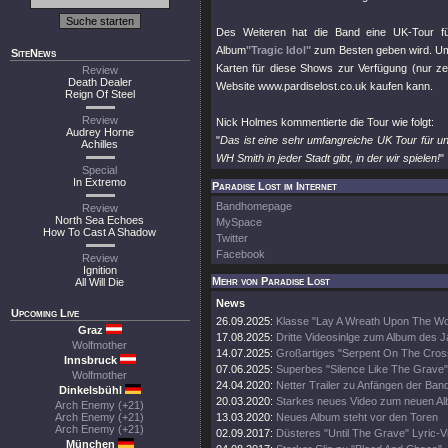
Des Weiteren hat die Band eine UK-Tour fü
Album
"Tragic Idol"
zum Besten geben wird. Um 
SiteNews
Karten für diese Shows zur Verfügung (nur z
Review
Death Dealer
Website www.pardiselost.co.uk kaufen kann.
Reign Of Steel
Review
Nick Holmes kommentierte die Tour wie folgt:
Audrey Horne
"
Das ist eine sehr umfangreiche UK Tour für un
Achilles
WH Smith in jeder Stadt gibt, in der wir spielen!
"
Special
In Extremo
Paradise Lost im Internet
Bandhomepage
Review
North Sea Echoes
MySpace
How To Cast A Shadow
Twitter
Facebook
Review
Ignition
Mehr von Paradise Lost
All Will Die
News
Upcoming Live
26.09.2025:
Klasse "Lay A Wreath Upon The Wor
Graz
17.08.2025:
Dritte Videosinlge zum Album des 
Wolfmother
14.07.2025:
Großartiges "Serpent On The Cros
Innsbruck
07.06.2025:
Superbes "Silence Like The Grave"
Wolfmother
24.04.2020:
Netter Trailer zu Anfängen der Ban
Dinkelsbühl
20.03.2020:
Starkes neues Video zum neuen A
Arch Enemy (+21)
Arch Enemy (+21)
13.03.2020:
Neues Album steht vor den Toren
Arch Enemy (+21)
02.09.2017:
Düsteres "Until The Grave" Lyric-V
München