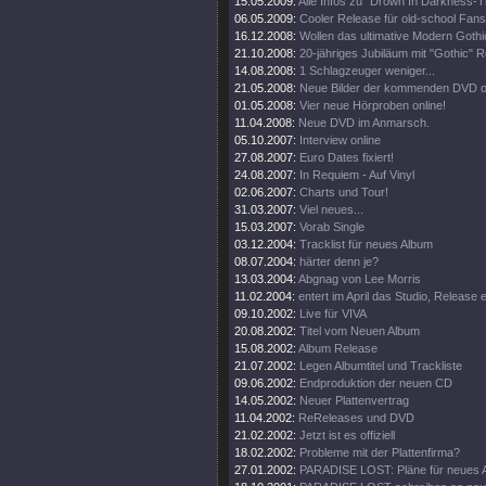
15.05.2009:
Alle Infos zu "Drown In Darkness-
06.05.2009:
Cooler Release für old-school Fans
16.12.2008:
Wollen das ultimative Modern Goth
21.10.2008:
20-jähriges Jubiläum mit "Gothic" R
14.08.2008:
1 Schlagzeuger weniger...
21.05.2008:
Neue Bilder der kommenden DVD on
01.05.2008:
Vier neue Hörproben online!
11.04.2008:
Neue DVD im Anmarsch.
05.10.2007:
Interview online
27.08.2007:
Euro Dates fixiert!
24.08.2007:
In Requiem - Auf Vinyl
02.06.2007:
Charts und Tour!
31.03.2007:
Viel neues...
15.03.2007:
Vorab Single
03.12.2004:
Tracklist für neues Album
08.07.2004:
härter denn je?
13.03.2004:
Abgnag von Lee Morris
11.02.2004:
entert im April das Studio, Release
09.10.2002:
Live für VIVA
20.08.2002:
Titel vom Neuen Album
15.08.2002:
Album Release
21.07.2002:
Legen Albumtitel und Trackliste
09.06.2002:
Endproduktion der neuen CD
14.05.2002:
Neuer Plattenvertrag
11.04.2002:
ReReleases und DVD
21.02.2002:
Jetzt ist es offiziell
18.02.2002:
Probleme mit der Plattenfirma?
27.01.2002:
PARADISE LOST: Pläne für neues 