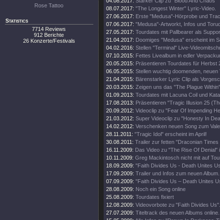
04.08.2017:
Starker Clip zu "Blood And Chaos"
Rose Tattoo
08.07.2017:
"The Longest Winter" Lyric-Video.
27.06.2017:
Erste "Medusa"-Hörprobe und Track
Statistics
07.06.2017:
"Medusa"-Artworkt, Infos und Toru
7714 Reviews
27.05.2017:
Tourdates mit Pallbearer als Suppor
912 Berichte
21.04.2017:
Doomiges "Medusa" erscheint im 
26 Konzerte/Festivals
04.02.2016:
Stellen "Terminal" Live-Videomitschni
07.10.2015:
Fettes Livealbum in edler Verpacku
20.05.2015:
Präsentieren Tourdates für Herbst 
06.05.2015:
Stellen wuchtig doomenden, neuen V
21.04.2015:
Bärenstarker Lyric Clip als Vorge
20.03.2015:
Zeigen uns das "The Plague Within"
01.09.2013:
Tourdates mit Lacuna Coil und Kata
17.08.2013:
Präsentieren "Tragic Illusion 25 (Th
20.09.2012:
Videoclip zu "Fear Of Impending Hel
21.03.2012:
Super Videoclip zu "Honesty In Dea
14.02.2012:
Verschenken neuen Song zum Valen
28.11.2011:
"Tragic Idol" erscheint im April!
30.08.2011:
Trailer zur fetten "Draconian Time
16.11.2009:
Das Video zu "The Rise Of Denial" i
10.11.2009:
Greg Mackintosch nicht mit auf Tou
18.09.2009:
"Faith Divides Us - Death Unites U
17.09.2009:
Trailer und Infos zum neuen Album.
07.09.2009:
"Faith Divides Us – Death Unites Us
28.08.2009:
Noch ein Song online
25.08.2009:
Tourdates fixiert
12.08.2009:
Videovorbote zu "Faith Divides Us"
27.07.2009:
Titeltrack des neuen Albums online.