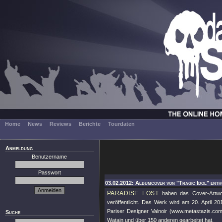
Home
News
Reviews
Berichte
Tourdaten
Anmeldung
Benutzername
Passwort
03.02.2012: Albumcover von "Tragic Idol" enthü
PARADISE LOST
haben das Cover-Artwor
veröffentlicht. Das Werk wird am 20. April 
Pariser Designer Valnoir (www.metastazis.com)
Suche
Watain und über 150 anderen gearbeitet hat.