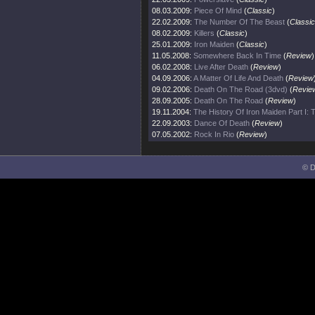
08.03.2009:
Piece Of Mind
(
Classic
)
22.02.2009:
The Number Of The Beast
(
Classic
08.02.2009:
Killers
(
Classic
)
25.01.2009:
Iron Maiden
(
Classic
)
11.05.2008:
Somewhere Back In Time
(
Review
)
06.02.2008:
Live After Death
(
Review
)
04.09.2006:
A Matter Of Life And Death
(
Review
09.02.2006:
Death On The Road (3dvd)
(
Revie
28.09.2005:
Death On The Road
(
Review
)
19.11.2004:
The History Of Iron Maiden Part I:
22.09.2003:
Dance Of Death
(
Review
)
07.05.2002:
Rock In Rio
(
Review
)
© D