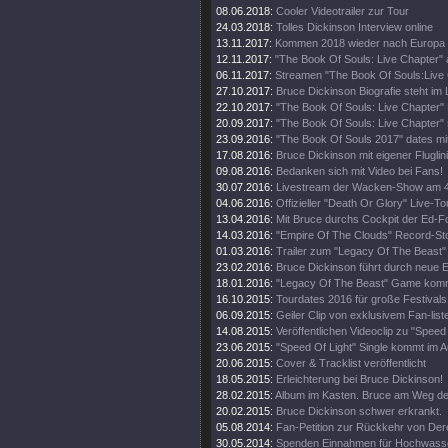
08.06.2018:
Cooler Videotrailer zur Tour
24.03.2018:
Tolles Dickinson Interview online
13.11.2017:
Kommen 2018 wieder nach Europa
12.11.2017:
"The Book Of Souls: Live Chapter" 
06.11.2017:
Streamen "The Book Of Souls:Live
27.10.2017:
Bruce Dickinson Biografie steht im
22.10.2017:
"The Book Of Souls: Live Chapter" 
20.09.2017:
"The Book Of Souls: Live Chapter" 
23.09.2016:
"The Book Of Souls 2017" dates mi
17.08.2016:
Bruce Dickinson mit eigener Fluglini
09.08.2016:
Bedanken sich mit Video bei Fans!
30.07.2016:
Livestream der Wacken-Show am 4
04.06.2016:
Offizieller "Death Or Glory" Live-Tou
13.04.2016:
Mit Bruce durchs Cockpit der Ed-
14.03.2016:
"Empire Of The Clouds" Record-St
01.03.2016:
Trailer zum "Legacy Of The Beast"
23.02.2016:
Bruce Dickinson führt durch neue
18.01.2016:
"Legacy Of The Beast" Game kom
16.10.2015:
Tourdates 2016 für große Festivals
06.09.2015:
Geiler Clip von exklusivem Fan-list
14.08.2015:
Veröffentlichen Videoclip zu "Speed 
23.06.2015:
"Speed Of Light" Single kommt im A
20.06.2015:
Cover & Tracklist veröffentlicht
18.05.2015:
Erleichterung bei Bruce Dickinson!
28.02.2015:
Album im Kasten. Bruce am Weg d
20.02.2015:
Bruce Dickinson schwer erkrankt.
05.08.2014:
Fan-Petition zur Rückkehr von Der
30.05.2014:
Spenden Einnahmen für Hochwass