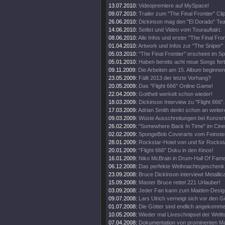
13.07.2010:
Videopremiere auf MySpace!
09.07.2010:
Trailer zum "The Final Frontier" Clip
26.06.2010:
Dickinson mag den "El Dorado" Tea
14.06.2010:
Setlist und Video vom Tourauftakt.
08.06.2010:
Alle Infos und erster "The Final Fro
01.04.2010:
Artwork und Infos zur "The Sniper" 
05.03.2010:
"The Final Frontier" erscheint im 
05.01.2010:
Haben bereits acht neue Songs fert
09.11.2009:
Die Arbeiten am 15. Album beginnen
23.05.2009:
Fällt 2013 der letzte Vorhang?
20.05.2009:
Das "Flight 666" Online Game!
22.04.2009:
Gottheit werkelt schon wieder!
18.03.2009:
Dickinson Interview zu "Flight 666".
17.03.2009:
Adrian Smith denkt schon an weiter
09.03.2009:
Wüste Ausschreitungen bei Konzert
26.02.2009:
"Somewhere Back In Time" im Cine
02.02.2009:
SpongeBob Coverarts vom Feinste
28.01.2009:
Rockstar-Hotel von und für Rockst
20.01.2009:
"Flight 666" Doku in den Kinos!
16.01.2009:
Niko McBrain in Drum-Hall Of Fame
06.12.2008:
Das perfekte Weihnachtsgeschenk
23.09.2008:
Bruce Dickinson interviewt Metallic
15.09.2008:
Master Bruce rettet 221 Urlauber!
03.09.2008:
Jeder Fan kann zum Maiden-Desig
09.07.2008:
Lars Ulrich verneigt sich vor den G
01.07.2008:
Die Götter sind endlich angekomme
10.05.2008:
Wieder mal Liveschnipsel der Weltt
07.04.2008:
Dokumentation von prominenten M