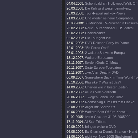
04.04.2008:
Schon bald am Hollywood Walk Of
26.03.2008:
Die Kuh wird weiter gemolken..
25.03.2008:
Tour-Report auf Fox-News
21.03.2008:
Und wieder ne neue Compilation.
11.03.2008:
65 Millionen TV-Zuseher in Brasilien
23.02.2008:
Neue Tourschnipsel + US-dates!
12.02.2008:
Chartbreaker
02.02.2008:
Die Tour geht los!
13.01.2008:
DVD Release Party im Planet
12.01.2008:
"Ed Force One"
06.01.2008:
2 weitere Shows in Europa
13.12.2007:
Weitere Eurodaten
28.11.2007:
Spielen Gods Of Metal
20.11.2007:
Erste Europa-Tourdaten
13.11.2007:
Live After Death - DVD
06.09.2007:
Somewhere Back In Time World To
15.10.2006:
Klassiker? Was ist das?
14.09.2006:
Charten wie in besten Zeiten!
17.07.2006:
neues Video online!!!
20.06.2006:
...wegen Leben und Tod?
25.08.2005:
Nachschlag zum Ozzfest Fiasko!
23.08.2005:
Ärger mit Sharon !?!
19.06.2005:
Weitere Best Of fürs Konto...
11.02.2005:
live in Graz am 31.05.2005???
17.11.2004:
All Star Tribute
19.09.2004:
bringen weitere DVD
06.08.2004:
Ex Gitarrist Dennis Stratton - Hand
21.06.2004:
nicht vor Nov. 2005 Studiotermin