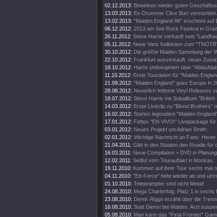
02.12.2013:
Beweisen wieder guten Geschäftss
13.03.2013:
Ex-Drummer Clive Burr verstorben
13.02.2013:
"Maiden England 88" erscheint auf 
06.12.2012:
2013 am See Rock Festival in Gra
26.11.2012:
Steve Harris verkauft sein "Landhau
05.11.2012:
Neue Vans Kollektion zum "TNOTB"
30.10.2012:
Die größte Maiden Sammlung der W
22.10.2012:
Frankfurt ausverkauft, neuer Zusat
18.10.2012:
Harris philosophiert über "Ablaufda
11.10.2012:
Erste Tourdaten für "Maiden Englan
21.09.2012:
"Maiden England" goes Europe in 2
28.08.2012:
Neuerlich fetteste Vinyl Releases v
18.07.2012:
Steve Harris mit Soloalbum "British 
14.03.2012:
Erste Liveclip zu "Blood Brothers" o
16.02.2012:
Starten legendäre "Maiden England"
17.01.2012:
Fettes "EN VIVO!" Livepackage für
03.01.2012:
Neues Projekt um Adrian Smith.
02.01.2012:
Wichtige Nachricht an Fans: Heute
21.04.2011:
Gibt in den Staaten den Roadie für d
16.03.2011:
Neue Compilation + DVD in Planung
12.02.2011:
Setlist vom Tourauftakt in Moskau.
19.11.2010:
Kommen auf ihrer Tour sechs mal 
04.11.2010:
"Ed-Force" hebt wieder ab und umr
01.10.2010:
Teleprompter sind nicht Metal!
24.08.2010:
Mega Charterfolg. Platz 1 in sechs
23.08.2010:
Derek Riggs erzählt über die Trenn
16.08.2010:
Statt Dienst bei Maiden. Arzt suspen
05.08.2010:
Man kann das "Final Frontier" Gam