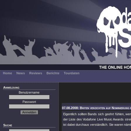
Home
News
Reviews
Berichte
Tourdaten
Anmeldung
Benutzername
Passwort
07.08.2008: Briten verzichten auf Nominierung
Eigentlich sollten Bands sich geehrt fühlen, w
der Liste des Vodafone Live Music Awards stre
ist dabei durchaus verständlich. Sie waren nämli
Suche