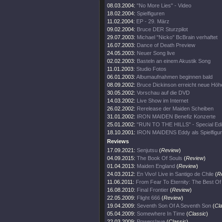
08.03.2004:
"No More Lies" - Video
18.02.2004:
Spielfiguren
11.02.2004:
EP - 29. März
09.02.2004:
Bruce DER Sturzpilot
29.07.2003:
Michael "Nicko" BcBrain verhaftet
16.07.2003:
Dance of Death Preview
24.05.2003:
Neuer Song live
02.02.2003:
Basteln an einem Akustik Song
11.01.2003:
Studio Fotos
06.01.2003:
Albumaufnahmen beginnen bald
08.09.2002:
Bruce Dickinson erreicht neue Höh
30.05.2002:
Vorschau auf die DVD
14.03.2002:
Live Show im Internet
26.02.2002:
Rerelease der Maiden Scheiben
31.01.2002:
IRON MAIDEN Benefiz Konzerte
25.01.2002:
"RUN TO THE HILLS" - Special Edi
18.10.2001:
IRON MAIDENS Eddy als Spielfigur
Reviews
17.09.2021:
Senjutsu
(
Review
)
04.09.2015:
The Book Of Souls
(
Review
)
01.04.2013:
Maiden England
(
Review
)
24.03.2012:
En Vivo! Live in Santigo de Chile
(
R
11.06.2011:
From Fear To Eternity: The Best O
16.08.2010:
Final Frontier
(
Review
)
22.05.2009:
Flight 666
(
Review
)
19.04.2009:
Seventh Son Of A Seventh Son
(
Cl
05.04.2009:
Somewhere In Time
(
Classic
)
22.03.2009:
Powerslave
(
Classic
)