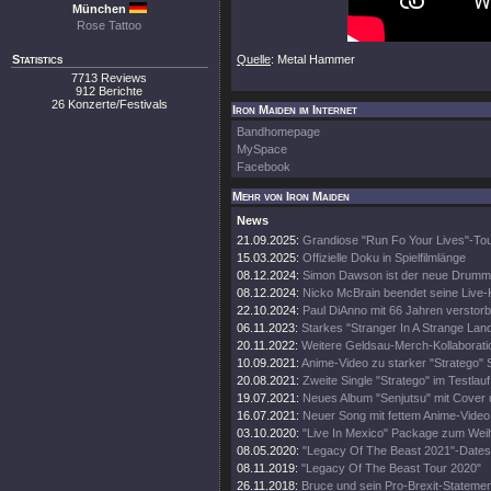
München
Rose Tattoo
Statistics
Quelle
: Metal Hammer
7713 Reviews
912 Berichte
26 Konzerte/Festivals
Iron Maiden im Internet
Bandhomepage
MySpace
Facebook
Mehr von Iron Maiden
News
21.09.2025:
Grandiose "Run Fo Your Lives"-To
15.03.2025:
Offizielle Doku in Spielfilmlänge
08.12.2024:
Simon Dawson ist der neue Drumm
08.12.2024:
Nicko McBrain beendet seine Live-
22.10.2024:
Paul DiAnno mit 66 Jahren verstor
06.11.2023:
Starkes "Stranger In A Strange Lan
20.11.2022:
Weitere Geldsau-Merch-Kollaborati
10.09.2021:
Anime-Video zu starker "Stratego" 
20.08.2021:
Zweite Single "Stratego" im Testlauf
19.07.2021:
Neues Album "Senjutsu" mit Cover 
16.07.2021:
Neuer Song mit fettem Anime-Video
03.10.2020:
"Live In Mexico" Package zum Wei
08.05.2020:
"Legacy Of The Beast 2021"-Dates
08.11.2019:
"Legacy Of The Beast Tour 2020"
26.11.2018:
Bruce und sein Pro-Brexit-Statemen