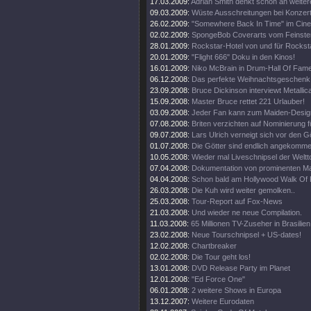
17.03.2009:
Adrian Smith denkt schon an weiter
09.03.2009:
Wüste Ausschreitungen bei Konzert
26.02.2009:
"Somewhere Back In Time" im Cine
02.02.2009:
SpongeBob Coverarts vom Feinste
28.01.2009:
Rockstar-Hotel von und für Rockst
20.01.2009:
"Flight 666" Doku in den Kinos!
16.01.2009:
Niko McBrain in Drum-Hall Of Fame
06.12.2008:
Das perfekte Weihnachtsgeschenk
23.09.2008:
Bruce Dickinson interviewt Metallic
15.09.2008:
Master Bruce rettet 221 Urlauber!
03.09.2008:
Jeder Fan kann zum Maiden-Desig
07.08.2008:
Briten verzichten auf Nominierung f
09.07.2008:
Lars Ulrich verneigt sich vor den G
01.07.2008:
Die Götter sind endlich angekomme
10.05.2008:
Wieder mal Liveschnipsel der Weltt
07.04.2008:
Dokumentation von prominenten M
04.04.2008:
Schon bald am Hollywood Walk Of
26.03.2008:
Die Kuh wird weiter gemolken..
25.03.2008:
Tour-Report auf Fox-News
21.03.2008:
Und wieder ne neue Compilation.
11.03.2008:
65 Millionen TV-Zuseher in Brasilien
23.02.2008:
Neue Tourschnipsel + US-dates!
12.02.2008:
Chartbreaker
02.02.2008:
Die Tour geht los!
13.01.2008:
DVD Release Party im Planet
12.01.2008:
"Ed Force One"
06.01.2008:
2 weitere Shows in Europa
13.12.2007:
Weitere Eurodaten