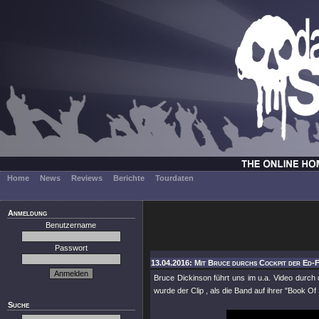
Home
News
Reviews
Berichte
Tourdaten
Anmeldung
Benutzername
Passwort
13.04.2016: Mit Bruce durchs Cockpit der Ed-F
Bruce Dickinson führt uns im u.a. Video durc
wurde der Clip , als die Band auf ihrer "Book Of
Suche