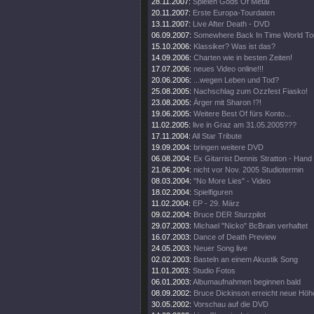
28.11.2007:
Spielen Gods Of Metal
20.11.2007:
Erste Europa-Tourdaten
13.11.2007:
Live After Death - DVD
06.09.2007:
Somewhere Back In Time World To
15.10.2006:
Klassiker? Was ist das?
14.09.2006:
Charten wie in besten Zeiten!
17.07.2006:
neues Video online!!!
20.06.2006:
...wegen Leben und Tod?
25.08.2005:
Nachschlag zum Ozzfest Fiasko!
23.08.2005:
Ärger mit Sharon !?!
19.06.2005:
Weitere Best Of fürs Konto...
11.02.2005:
live in Graz am 31.05.2005???
17.11.2004:
All Star Tribute
19.09.2004:
bringen weitere DVD
06.08.2004:
Ex Gitarrist Dennis Stratton - Hand
21.06.2004:
nicht vor Nov. 2005 Studiotermin
08.03.2004:
"No More Lies" - Video
18.02.2004:
Spielfiguren
11.02.2004:
EP - 29. März
09.02.2004:
Bruce DER Sturzpilot
29.07.2003:
Michael "Nicko" BcBrain verhaftet
16.07.2003:
Dance of Death Preview
24.05.2003:
Neuer Song live
02.02.2003:
Basteln an einem Akustik Song
11.01.2003:
Studio Fotos
06.01.2003:
Albumaufnahmen beginnen bald
08.09.2002:
Bruce Dickinson erreicht neue Höh
30.05.2002:
Vorschau auf die DVD