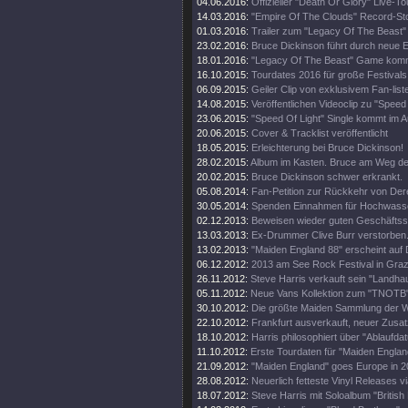
04.06.2016:
Offizieller "Death Or Glory" Live-Tou
14.03.2016:
"Empire Of The Clouds" Record-St
01.03.2016:
Trailer zum "Legacy Of The Beast"
23.02.2016:
Bruce Dickinson führt durch neue
18.01.2016:
"Legacy Of The Beast" Game kom
16.10.2015:
Tourdates 2016 für große Festivals
06.09.2015:
Geiler Clip von exklusivem Fan-list
14.08.2015:
Veröffentlichen Videoclip zu "Speed 
23.06.2015:
"Speed Of Light" Single kommt im A
20.06.2015:
Cover & Tracklist veröffentlicht
18.05.2015:
Erleichterung bei Bruce Dickinson!
28.02.2015:
Album im Kasten. Bruce am Weg d
20.02.2015:
Bruce Dickinson schwer erkrankt.
05.08.2014:
Fan-Petition zur Rückkehr von Der
30.05.2014:
Spenden Einnahmen für Hochwass
02.12.2013:
Beweisen wieder guten Geschäftss
13.03.2013:
Ex-Drummer Clive Burr verstorben
13.02.2013:
"Maiden England 88" erscheint auf 
06.12.2012:
2013 am See Rock Festival in Gra
26.11.2012:
Steve Harris verkauft sein "Landhau
05.11.2012:
Neue Vans Kollektion zum "TNOTB"
30.10.2012:
Die größte Maiden Sammlung der W
22.10.2012:
Frankfurt ausverkauft, neuer Zusat
18.10.2012:
Harris philosophiert über "Ablaufda
11.10.2012:
Erste Tourdaten für "Maiden Englan
21.09.2012:
"Maiden England" goes Europe in 2
28.08.2012:
Neuerlich fetteste Vinyl Releases v
18.07.2012:
Steve Harris mit Soloalbum "British 