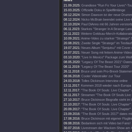
News
21.09.2025:
Grandiose "Run Fo Your Lives"-To
15.03.2025:
Offizielle Doku in Spielfilmlänge
08.12.2024:
Simon Dawson ist der neue Drumm
08.12.2024:
Nicko McBrain beendet seine Live-
22.10.2024:
Paul DiAnno mit 66 Jahren verstor
06.11.2023:
Starkes "Stranger In A Strange Lan
20.11.2022:
Weitere Geldsau-Merch-Kollaborati
10.09.2021:
Anime-Video zu starker "Stratego" 
20.08.2021:
Zweite Single "Stratego" im Testlauf
19.07.2021:
Neues Album "Senjutsu" mit Cover 
16.07.2021:
Neuer Song mit fettem Anime-Video
03.10.2020:
"Live In Mexico" Package zum Wei
08.05.2020:
"Legacy Of The Beast 2021"-Dates
08.11.2019:
"Legacy Of The Beast Tour 2020"
26.11.2018:
Bruce und sein Pro-Brexit-Statemen
08.06.2018:
Cooler Videotrailer zur Tour
24.03.2018:
Tolles Dickinson Interview online
13.11.2017:
Kommen 2018 wieder nach Europa
12.11.2017:
"The Book Of Souls: Live Chapter" 
06.11.2017:
Streamen "The Book Of Souls:Live
27.10.2017:
Bruce Dickinson Biografie steht im
22.10.2017:
"The Book Of Souls: Live Chapter" 
20.09.2017:
"The Book Of Souls: Live Chapter" 
23.09.2016:
"The Book Of Souls 2017" dates mi
17.08.2016:
Bruce Dickinson mit eigener Fluglini
09.08.2016:
Bedanken sich mit Video bei Fans!
30.07.2016:
Livestream der Wacken-Show am 4