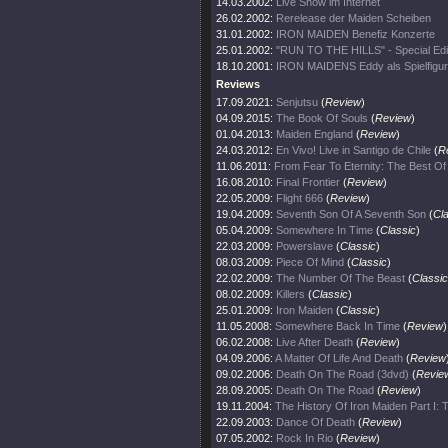
14.03.2002:
Live Show im Internet
26.02.2002:
Rerelease der Maiden Scheiben
31.01.2002:
IRON MAIDEN Benefiz Konzerte
25.01.2002:
"RUN TO THE HILLS" - Special Edi
18.10.2001:
IRON MAIDENS Eddy als Spielfigur
Reviews
17.09.2021:
Senjutsu
(
Review
)
04.09.2015:
The Book Of Souls
(
Review
)
01.04.2013:
Maiden England
(
Review
)
24.03.2012:
En Vivo! Live in Santigo de Chile
(
R
11.06.2011:
From Fear To Eternity: The Best O
16.08.2010:
Final Frontier
(
Review
)
22.05.2009:
Flight 666
(
Review
)
19.04.2009:
Seventh Son Of A Seventh Son
(
Cl
05.04.2009:
Somewhere In Time
(
Classic
)
22.03.2009:
Powerslave
(
Classic
)
08.03.2009:
Piece Of Mind
(
Classic
)
22.02.2009:
The Number Of The Beast
(
Classic
08.02.2009:
Killers
(
Classic
)
25.01.2009:
Iron Maiden
(
Classic
)
11.05.2008:
Somewhere Back In Time
(
Review
)
06.02.2008:
Live After Death
(
Review
)
04.09.2006:
A Matter Of Life And Death
(
Review
09.02.2006:
Death On The Road (3dvd)
(
Revie
28.09.2005:
Death On The Road
(
Review
)
19.11.2004:
The History Of Iron Maiden Part I:
22.09.2003:
Dance Of Death
(
Review
)
07.05.2002:
Rock In Rio
(
Review
)