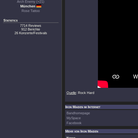
Arch Enemy (+21)
München
Rose Tattoo
Statistics
7714 Reviews
912 Berichte
26 Konzerte/Festivals
Quelle
: Rock Hard
Iron Maiden im Internet
Bandhomepage
MySpace
Facebook
Mehr von Iron Maiden