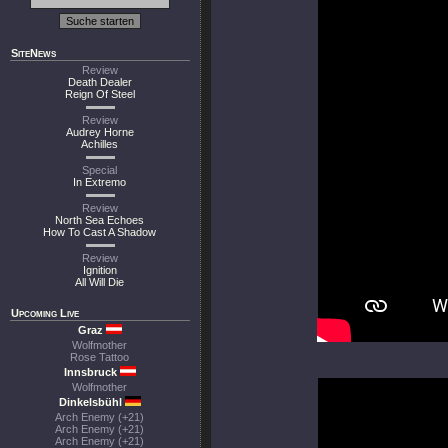
SiteNews
Review
Death Dealer
Reign Of Steel
Review
Audrey Horne
Achilles
Special
In Extremo
Review
North Sea Echoes
How To Cast A Shadow
Review
Ignition
All Will Die
Upcoming Live
Graz
Wolfmother
Rose Tattoo
Innsbruck
Wolfmother
Dinkelsbühl
Arch Enemy (+21)
Arch Enemy (+21)
Arch Enemy (+21)