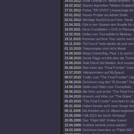
14.03.2012:
Erste Liveclip zu "Blood Brothers" o
16.02.2012:
Starten legendäre "Maiden England"
17.01.2012:
Fettes "EN VIVO!" Livepackage für
03.01.2012:
Neues Projekt um Adrian Smith.
02.01.2012:
Wichtige Nachricht an Fans: Heute
21.04.2011:
Gibt in den Staaten den Roadie für d
16.03.2011:
Neue Compilation + DVD in Planung
12.02.2011:
Setlist vom Tourauftakt in Moskau.
19.11.2010:
Kommen auf ihrer Tour sechs mal 
04.11.2010:
"Ed-Force" hebt wieder ab und umr
01.10.2010:
Teleprompter sind nicht Metal!
24.08.2010:
Mega Charterfolg. Platz 1 in sechs
23.08.2010:
Derek Riggs erzählt über die Trenn
16.08.2010:
Statt Dienst bei Maiden. Arzt suspen
05.08.2010:
Man kann das "Final Frontier" Gam
13.07.2010:
Videopremiere auf MySpace!
09.07.2010:
Trailer zum "The Final Frontier" Clip
26.06.2010:
Dickinson mag den "El Dorado" Tea
14.06.2010:
Setlist und Video vom Tourauftakt.
08.06.2010:
Alle Infos und erster "The Final Fro
01.04.2010:
Artwork und Infos zur "The Sniper" 
05.03.2010:
"The Final Frontier" erscheint im 
05.01.2010:
Haben bereits acht neue Songs fert
09.11.2009:
Die Arbeiten am 15. Album beginnen
23.05.2009:
Fällt 2013 der letzte Vorhang?
20.05.2009:
Das "Flight 666" Online Game!
22.04.2009:
Gottheit werkelt schon wieder!
18.03.2009:
Dickinson Interview zu "Flight 666".