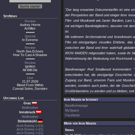
"Der lang erwartete Dokumentarfilm ist eine 
der Perspektive der Band und einiger ihrer tr
SiteNews
Film- und Musikwelt wie Javier Bardem, Lars 
Review
Audrey Horne
mit wichtigen Bandmitgliedern, darunter mit de
Achilles
ist.
Special
Mit seltenem Archivmaterial und brandneuen 
In Extremo
Film ein einzigartiges visuelles Erlebnis, da
Review
zwischen der Band und ihrer wahrhaft globalen
North Sea Echoes
IRON MAIDEN mitgestaltet haben, sowie ihr ble
How To Cast A Shadow
Wahrnehmung der Bedeutung von Rockmusik u
Review
Ignition
Bandmanager Rod Smallwood kommentiert: "Wi
All Will Die
entschieden hat, die einzigartige Geschicht
Live
Zugang zur Band, unseren Fans und Musikerko
21.07.2026
Bleed From Within
werden, sondern auch jeden, der die Geschicht
Conrad Sohm, Dornbirn
Großbritanniens zu werden und zu bleiben, seit 
Upcoming Live
Iron Maiden im Internet
Graz
Bandhomepage
Wolfmother
MySpace
Innsbruck
Facebook
Wolfmother
Dinkelsbühl
Mehr von Iron Maiden
Arch Enemy (+21)
Arch Enemy (+21)
News
Arch Enemy (+21)