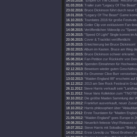
14.03.2016:
"Empire Of The Clouds" Record-St
01.03.2016:
Trailer zum "Legacy Of The Beast"
23.02.2016:
Bruce Dickinson führt durch neue
18.01.2016:
"Legacy Of The Beast" Game kom
16.10.2015:
Tourdates 2016 für große Festivals
06.09.2015:
Geiler Clip von exklusivem Fan-list
14.08.2015:
Veröffentlichen Videoclip zu "Speed 
23.06.2015:
"Speed Of Light" Single kommt im A
20.06.2015:
Cover & Tracklist veröffentlicht
18.05.2015:
Erleichterung bei Bruce Dickinson!
28.02.2015:
Album im Kasten. Bruce am Weg d
20.02.2015:
Bruce Dickinson schwer erkrankt.
05.08.2014:
Fan-Petition zur Rückkehr von Der
30.05.2014:
Spenden Einnahmen für Hochwass
02.12.2013:
Beweisen wieder guten Geschäftss
13.03.2013:
Ex-Drummer Clive Burr verstorben
13.02.2013:
"Maiden England 88" erscheint auf 
06.12.2012:
2013 am See Rock Festival in Gra
26.11.2012:
Steve Harris verkauft sein "Landhau
05.11.2012:
Neue Vans Kollektion zum "TNOTB"
30.10.2012:
Die größte Maiden Sammlung der W
22.10.2012:
Frankfurt ausverkauft, neuer Zusat
18.10.2012:
Harris philosophiert über "Ablaufda
11.10.2012:
Erste Tourdaten für "Maiden Englan
21.09.2012:
"Maiden England" goes Europe in 2
28.08.2012:
Neuerlich fetteste Vinyl Releases v
18.07.2012:
Steve Harris mit Soloalbum "British 
14.03.2012:
Erste Liveclip zu "Blood Brothers" o