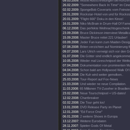
09.03.2009:
Wüste Ausschreitungen bei Konzert
26.02.2009:
"Somewhere Back In Time" im Cine
02.02.2009:
SpongeBob Coverarts vom Feinste
28.01.2009:
Rockstar-Hotel von und für Rockst
20.01.2009:
"Flight 666" Doku in den Kinos!
16.01.2009:
Niko McBrain in Drum-Hall Of Fame
06.12.2008:
Das perfekte Weihnachtsgeschenk
23.09.2008:
Bruce Dickinson interviewt Metallic
15.09.2008:
Master Bruce rettet 221 Urlauber!
03.09.2008:
Jeder Fan kann zum Maiden-Desig
07.08.2008:
Briten verzichten auf Nominierung f
09.07.2008:
Lars Ulrich verneigt sich vor den G
01.07.2008:
Die Götter sind endlich angekomme
10.05.2008:
Wieder mal Liveschnipsel der Weltt
07.04.2008:
Dokumentation von prominenten M
04.04.2008:
Schon bald am Hollywood Walk Of
26.03.2008:
Die Kuh wird weiter gemolken..
25.03.2008:
Tour-Report auf Fox-News
21.03.2008:
Und wieder ne neue Compilation.
11.03.2008:
65 Millionen TV-Zuseher in Brasilien
23.02.2008:
Neue Tourschnipsel + US-dates!
12.02.2008:
Chartbreaker
02.02.2008:
Die Tour geht los!
13.01.2008:
DVD Release Party im Planet
12.01.2008:
"Ed Force One"
06.01.2008:
2 weitere Shows in Europa
13.12.2007:
Weitere Eurodaten
28.11.2007:
Spielen Gods Of Metal