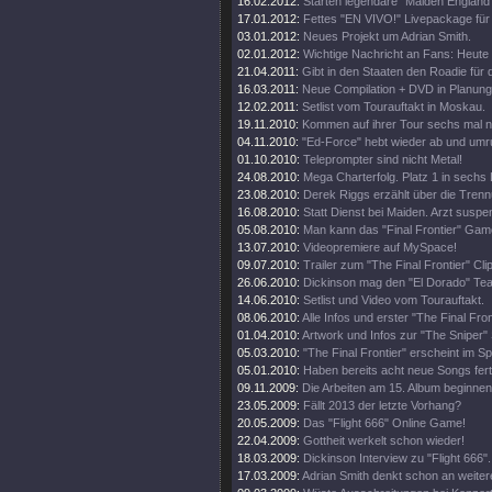
16.02.2012:
Starten legendäre "Maiden England"
17.01.2012:
Fettes "EN VIVO!" Livepackage für
03.01.2012:
Neues Projekt um Adrian Smith.
02.01.2012:
Wichtige Nachricht an Fans: Heute
21.04.2011:
Gibt in den Staaten den Roadie für d
16.03.2011:
Neue Compilation + DVD in Planung
12.02.2011:
Setlist vom Tourauftakt in Moskau.
19.11.2010:
Kommen auf ihrer Tour sechs mal 
04.11.2010:
"Ed-Force" hebt wieder ab und umr
01.10.2010:
Teleprompter sind nicht Metal!
24.08.2010:
Mega Charterfolg. Platz 1 in sechs
23.08.2010:
Derek Riggs erzählt über die Trenn
16.08.2010:
Statt Dienst bei Maiden. Arzt suspen
05.08.2010:
Man kann das "Final Frontier" Gam
13.07.2010:
Videopremiere auf MySpace!
09.07.2010:
Trailer zum "The Final Frontier" Clip
26.06.2010:
Dickinson mag den "El Dorado" Tea
14.06.2010:
Setlist und Video vom Tourauftakt.
08.06.2010:
Alle Infos und erster "The Final Fro
01.04.2010:
Artwork und Infos zur "The Sniper" 
05.03.2010:
"The Final Frontier" erscheint im 
05.01.2010:
Haben bereits acht neue Songs fert
09.11.2009:
Die Arbeiten am 15. Album beginnen
23.05.2009:
Fällt 2013 der letzte Vorhang?
20.05.2009:
Das "Flight 666" Online Game!
22.04.2009:
Gottheit werkelt schon wieder!
18.03.2009:
Dickinson Interview zu "Flight 666".
17.03.2009:
Adrian Smith denkt schon an weiter