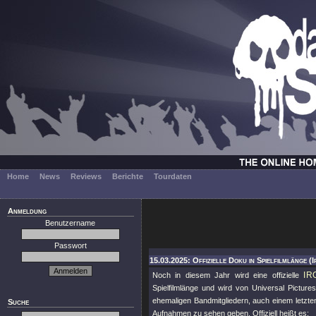
Home
News
Reviews
Berichte
Tourdaten
Anmeldung
Benutzername
Passwort
15.03.2025: Offizielle Doku in Spielfilmlänge (
IR
Noch in diesem Jahr wird eine offizielle
Spielfilmlänge und wird von Universal Pictures
ehemaligen Bandmitgliedern, auch einem letzt
Suche
Aufnahmen zu sehen geben. Offiziell heißt es: