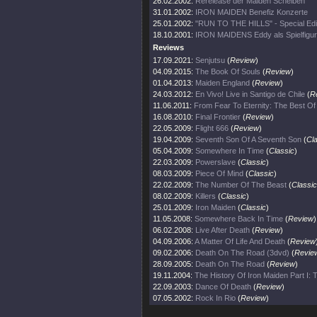
26.02.2002:
Rerelease der Maiden Scheiben
31.01.2002:
IRON MAIDEN Benefiz Konzerte
25.01.2002:
"RUN TO THE HILLS" - Special Edi
18.10.2001:
IRON MAIDENS Eddy als Spielfigur
Reviews
17.09.2021:
Senjutsu
(
Review
)
04.09.2015:
The Book Of Souls
(
Review
)
01.04.2013:
Maiden England
(
Review
)
24.03.2012:
En Vivo! Live in Santigo de Chile
(
R
11.06.2011:
From Fear To Eternity: The Best O
16.08.2010:
Final Frontier
(
Review
)
22.05.2009:
Flight 666
(
Review
)
19.04.2009:
Seventh Son Of A Seventh Son
(
Cl
05.04.2009:
Somewhere In Time
(
Classic
)
22.03.2009:
Powerslave
(
Classic
)
08.03.2009:
Piece Of Mind
(
Classic
)
22.02.2009:
The Number Of The Beast
(
Classic
08.02.2009:
Killers
(
Classic
)
25.01.2009:
Iron Maiden
(
Classic
)
11.05.2008:
Somewhere Back In Time
(
Review
)
06.02.2008:
Live After Death
(
Review
)
04.09.2006:
A Matter Of Life And Death
(
Review
09.02.2006:
Death On The Road (3dvd)
(
Revie
28.09.2005:
Death On The Road
(
Review
)
19.11.2004:
The History Of Iron Maiden Part I:
22.09.2003:
Dance Of Death
(
Review
)
07.05.2002:
Rock In Rio
(
Review
)