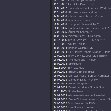
20.11.2007:
Erste Europa-Tourdaten
13.11.2007:
Live After Death - DVD
06.09.2007:
Somewhere Back In Time World To
15.10.2006:
Klassiker? Was ist das?
14.09.2006:
Charten wie in besten Zeiten!
17.07.2006:
neues Video online!!!
20.06.2006:
...wegen Leben und Tod?
25.08.2005:
Nachschlag zum Ozzfest Fiasko!
23.08.2005:
Ärger mit Sharon !?!
19.06.2005:
Weitere Best Of fürs Konto...
11.02.2005:
live in Graz am 31.05.2005???
17.11.2004:
All Star Tribute
19.09.2004:
bringen weitere DVD
06.08.2004:
Ex Gitarrist Dennis Stratton - Hand
21.06.2004:
nicht vor Nov. 2005 Studiotermin
08.03.2004:
"No More Lies" - Video
18.02.2004:
Spielfiguren
11.02.2004:
EP - 29. März
09.02.2004:
Bruce DER Sturzpilot
29.07.2003:
Michael "Nicko" BcBrain verhaftet
16.07.2003:
Dance of Death Preview
24.05.2003:
Neuer Song live
02.02.2003:
Basteln an einem Akustik Song
11.01.2003:
Studio Fotos
06.01.2003:
Albumaufnahmen beginnen bald
08.09.2002:
Bruce Dickinson erreicht neue Höh
30.05.2002:
Vorschau auf die DVD
14.03.2002:
Live Show im Internet