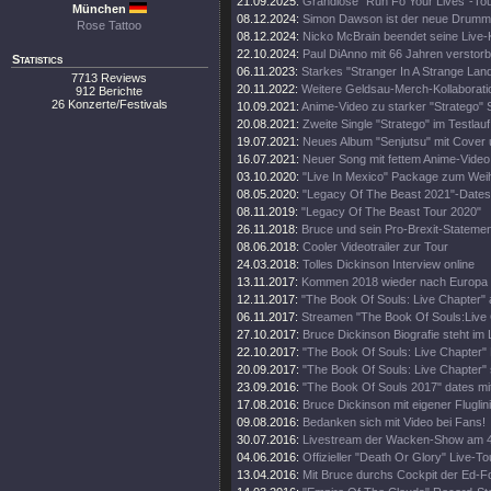
21.09.2025:
Grandiose "Run Fo Your Lives"-To
München
08.12.2024:
Simon Dawson ist der neue Drumm
Rose Tattoo
08.12.2024:
Nicko McBrain beendet seine Live-
22.10.2024:
Paul DiAnno mit 66 Jahren verstor
Statistics
06.11.2023:
Starkes "Stranger In A Strange Lan
7713 Reviews
20.11.2022:
Weitere Geldsau-Merch-Kollaborati
912 Berichte
26 Konzerte/Festivals
10.09.2021:
Anime-Video zu starker "Stratego" 
20.08.2021:
Zweite Single "Stratego" im Testlauf
19.07.2021:
Neues Album "Senjutsu" mit Cover 
16.07.2021:
Neuer Song mit fettem Anime-Video
03.10.2020:
"Live In Mexico" Package zum Wei
08.05.2020:
"Legacy Of The Beast 2021"-Dates
08.11.2019:
"Legacy Of The Beast Tour 2020"
26.11.2018:
Bruce und sein Pro-Brexit-Statemen
08.06.2018:
Cooler Videotrailer zur Tour
24.03.2018:
Tolles Dickinson Interview online
13.11.2017:
Kommen 2018 wieder nach Europa
12.11.2017:
"The Book Of Souls: Live Chapter" 
06.11.2017:
Streamen "The Book Of Souls:Live
27.10.2017:
Bruce Dickinson Biografie steht im
22.10.2017:
"The Book Of Souls: Live Chapter" 
20.09.2017:
"The Book Of Souls: Live Chapter" 
23.09.2016:
"The Book Of Souls 2017" dates mi
17.08.2016:
Bruce Dickinson mit eigener Fluglini
09.08.2016:
Bedanken sich mit Video bei Fans!
30.07.2016:
Livestream der Wacken-Show am 4
04.06.2016:
Offizieller "Death Or Glory" Live-Tou
13.04.2016:
Mit Bruce durchs Cockpit der Ed-