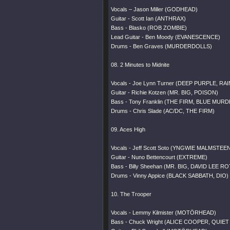
Vocals – Jason Miller (GODHEAD)
Guitar - Scott Ian (ANTHRAX)
Bass - Blasko (ROB ZOMBIE)
Lead Guitar - Ben Moody (EVANESCENCE)
Drums - Ben Graves (MURDERDOLLS)
08. 2 Minutes to Midnite
Vocals - Joe Lynn Turner (DEEP PURPLE, R
Guitar - Richie Kotzen (MR. BIG, POISON)
Bass - Tony Franklin (THE FIRM, BLUE MUR
Drums - Chris Slade (AC/DC, THE FIRM)
09. Aces High
Vocals - Jeff Scott Soto (YNGWIE MALMSTEE
Guitar - Nuno Bettencourt (EXTREME)
Bass - Billy Sheehan (MR. BIG, DAVID LEE R
Drums - Vinny Appice (BLACK SABBATH, DIO)
10. The Trooper
Vocals - Lemmy Kilmister (MOTÖRHEAD)
Bass - Chuck Wright (ALICE COOPER, QUIET