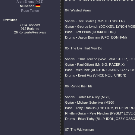
Arch Enemy (+21)
München
04. Wasted Years
Rose Tattoo
Statistics
Vocals - Dee Snider (TWISTED SISTER)
7714 Reviews
Guitar - George Lynch (DOKKEN, LYNCH MOB
912 Berichte
Bass - Jeff Pilson (DOKKEN, DIO)
26 Konzerte/Festivals
Drums - Jason Bonham (UFO, BONHAM)
05. The Evil That Men Do
Vocals - Chris Jericho (WWE-WRESTLER, FO
Guitar - Paul Gilbert (Mr. BIG, RACER X)
Bass - Mike Inez (ALICE IN CHAINS, OZZY 
Drums - Brent Fitz (VINCE NEIL, UNION)
06. Run to the Hills
Vocals - Robin McAuley (MSG)
Guitar - Michael Schenker (MSG)
Bass - Tony Franklin (THE FIRM, BLUE MUR
Rhythm Guitar - Pete Fletcher (PYGMY LOVE
Drums - Brian Tichy (BILLY IDOL, OZZY OS
07. The Wickerman