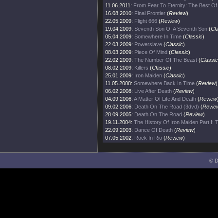
11.06.2011:
From Fear To Eternity: The Best O
16.08.2010:
Final Frontier
(
Review
)
22.05.2009:
Flight 666
(
Review
)
19.04.2009:
Seventh Son Of A Seventh Son
(
Cl
05.04.2009:
Somewhere In Time
(
Classic
)
22.03.2009:
Powerslave
(
Classic
)
08.03.2009:
Piece Of Mind
(
Classic
)
22.02.2009:
The Number Of The Beast
(
Classic
08.02.2009:
Killers
(
Classic
)
25.01.2009:
Iron Maiden
(
Classic
)
11.05.2008:
Somewhere Back In Time
(
Review
)
06.02.2008:
Live After Death
(
Review
)
04.09.2006:
A Matter Of Life And Death
(
Review
09.02.2006:
Death On The Road (3dvd)
(
Revie
28.09.2005:
Death On The Road
(
Review
)
19.11.2004:
The History Of Iron Maiden Part I:
22.09.2003:
Dance Of Death
(
Review
)
07.05.2002:
Rock In Rio
(
Review
)
© D