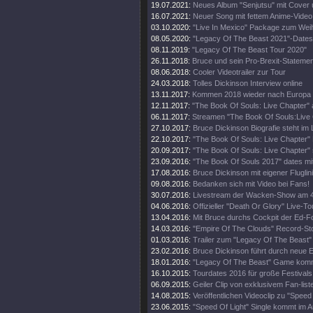
19.07.2021:
Neues Album "Senjutsu" mit Cover 
16.07.2021:
Neuer Song mit fettem Anime-Video
03.10.2020:
"Live In Mexico" Package zum Wei
08.05.2020:
"Legacy Of The Beast 2021"-Dates
08.11.2019:
"Legacy Of The Beast Tour 2020"
26.11.2018:
Bruce und sein Pro-Brexit-Statemen
08.06.2018:
Cooler Videotrailer zur Tour
24.03.2018:
Tolles Dickinson Interview online
13.11.2017:
Kommen 2018 wieder nach Europa
12.11.2017:
"The Book Of Souls: Live Chapter" 
06.11.2017:
Streamen "The Book Of Souls:Live
27.10.2017:
Bruce Dickinson Biografie steht im
22.10.2017:
"The Book Of Souls: Live Chapter" 
20.09.2017:
"The Book Of Souls: Live Chapter" 
23.09.2016:
"The Book Of Souls 2017" dates mi
17.08.2016:
Bruce Dickinson mit eigener Fluglini
09.08.2016:
Bedanken sich mit Video bei Fans!
30.07.2016:
Livestream der Wacken-Show am 4
04.06.2016:
Offizieller "Death Or Glory" Live-Tou
13.04.2016:
Mit Bruce durchs Cockpit der Ed-
14.03.2016:
"Empire Of The Clouds" Record-St
01.03.2016:
Trailer zum "Legacy Of The Beast"
23.02.2016:
Bruce Dickinson führt durch neue
18.01.2016:
"Legacy Of The Beast" Game kom
16.10.2015:
Tourdates 2016 für große Festivals
06.09.2015:
Geiler Clip von exklusivem Fan-list
14.08.2015:
Veröffentlichen Videoclip zu "Speed 
23.06.2015:
"Speed Of Light" Single kommt im A