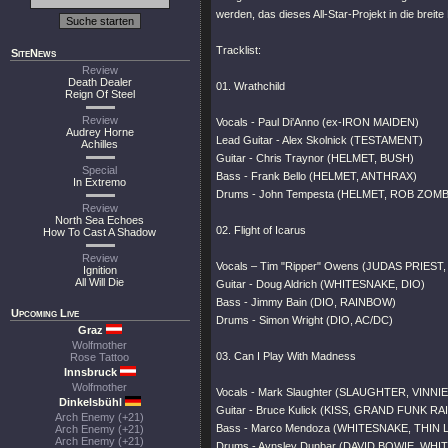
werden, das dieses All-Star-Projekt in die breite
Tracklist:
SiteNews
Review
Death Dealer
01. Wrathchild
Reign Of Steel
Review
Vocals - Paul Di'Anno (ex-IRON MAIDEN)
Audrey Horne
Lead Guitar - Alex Skolnick (TESTAMENT)
Achilles
Guitar - Chris Traynor (HELMET, BUSH)
Special
Bass - Frank Bello (HELMET, ANTHRAX)
In Extremo
Drums - John Tempesta (HELMET, ROB ZOM
Review
North Sea Echoes
02. Flight of Icarus
How To Cast A Shadow
Review
Vocals – Tim "Ripper" Owens (JUDAS PRIEST
Ignition
All Will Die
Guitar - Doug Aldrich (WHITESNAKE, DIO)
Bass - Jimmy Bain (DIO, RAINBOW)
Upcoming Live
Drums - Simon Wright (DIO, AC/DC)
Graz
Wolfmother
03. Can I Play With Madness
Rose Tattoo
Innsbruck
Wolfmother
Vocals - Mark Slaughter (SLAUGHTER, VINN
Dinkelsbühl
Guitar - Bruce Kulick (KISS, GRAND FUNK R
Arch Enemy (+21)
Bass - Marco Mendoza (WHITESNAKE, THIN 
Arch Enemy (+21)
Arch Enemy (+21)
Drums - Aynsley Dunbar (DAVID BOWIE, WH