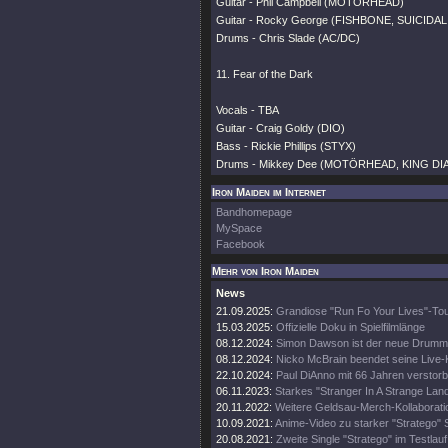
Guitar - Phil Campbell (MOTÖRHEAD)
Guitar - Rocky George (FISHBONE, SUICID
Drums - Chris Slade (AC/DC)
11. Fear of the Dark
Vocals - TBA
Guitar - Craig Goldy (DIO)
Bass - Rickie Phillips (STYX)
Drums - Mikkey Dee (MOTÖRHEAD, KING D
Iron Maiden im Internet
Bandhomepage
MySpace
Facebook
Mehr von Iron Maiden
News
21.09.2025:
Grandiose "Run Fo Your Lives"-To
15.03.2025:
Offizielle Doku in Spielfilmlänge
08.12.2024:
Simon Dawson ist der neue Drumm
08.12.2024:
Nicko McBrain beendet seine Live-
22.10.2024:
Paul DiAnno mit 66 Jahren verstor
06.11.2023:
Starkes "Stranger In A Strange Lan
20.11.2022:
Weitere Geldsau-Merch-Kollaborati
10.09.2021:
Anime-Video zu starker "Stratego" 
20.08.2021:
Zweite Single "Stratego" im Testlauf