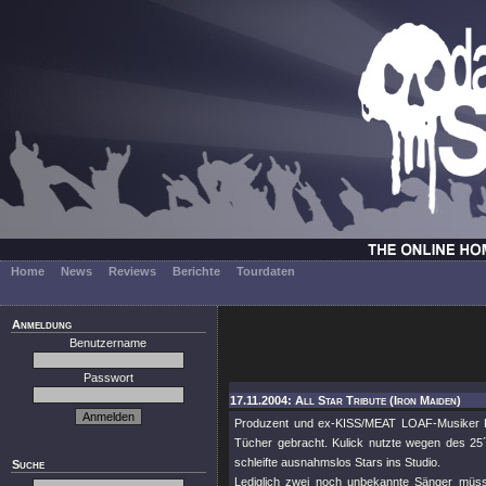
Home
News
Reviews
Berichte
Tourdaten
Anmeldung
Benutzername
Passwort
17.11.2004: All Star Tribute (Iron Maiden)
Produzent und ex-KISS/MEAT LOAF-Musiker Br
Tücher gebracht. Kulick nutzte wegen des 25
schleifte ausnahmslos Stars ins Studio.
Suche
Lediglich zwei noch unbekannte Sänger müss