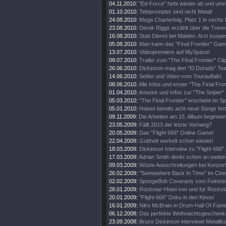
04.11.2010:
"Ed-Force" hebt wieder ab und umr
01.10.2010:
Teleprompter sind nicht Metal!
24.08.2010:
Mega Charterfolg. Platz 1 in sechs
23.08.2010:
Derek Riggs erzählt über die Trenn
16.08.2010:
Statt Dienst bei Maiden. Arzt suspen
05.08.2010:
Man kann das "Final Frontier" Gam
13.07.2010:
Videopremiere auf MySpace!
09.07.2010:
Trailer zum "The Final Frontier" Clip
26.06.2010:
Dickinson mag den "El Dorado" Tea
14.06.2010:
Setlist und Video vom Tourauftakt.
08.06.2010:
Alle Infos und erster "The Final Fro
01.04.2010:
Artwork und Infos zur "The Sniper" 
05.03.2010:
"The Final Frontier" erscheint im 
05.01.2010:
Haben bereits acht neue Songs fert
09.11.2009:
Die Arbeiten am 15. Album beginnen
23.05.2009:
Fällt 2013 der letzte Vorhang?
20.05.2009:
Das "Flight 666" Online Game!
22.04.2009:
Gottheit werkelt schon wieder!
18.03.2009:
Dickinson Interview zu "Flight 666".
17.03.2009:
Adrian Smith denkt schon an weiter
09.03.2009:
Wüste Ausschreitungen bei Konzert
26.02.2009:
"Somewhere Back In Time" im Cine
02.02.2009:
SpongeBob Coverarts vom Feinste
28.01.2009:
Rockstar-Hotel von und für Rockst
20.01.2009:
"Flight 666" Doku in den Kinos!
16.01.2009:
Niko McBrain in Drum-Hall Of Fame
06.12.2008:
Das perfekte Weihnachtsgeschenk
23.09.2008:
Bruce Dickinson interviewt Metallic