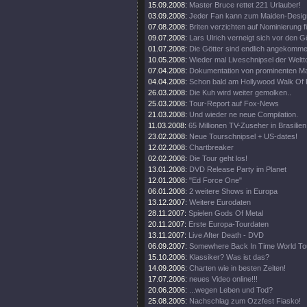
15.09.2008:
Master Bruce rettet 221 Urlauber!
03.09.2008:
Jeder Fan kann zum Maiden-Desig
07.08.2008:
Briten verzichten auf Nominierung f
09.07.2008:
Lars Ulrich verneigt sich vor den G
01.07.2008:
Die Götter sind endlich angekomme
10.05.2008:
Wieder mal Liveschnipsel der Weltt
07.04.2008:
Dokumentation von prominenten M
04.04.2008:
Schon bald am Hollywood Walk Of
26.03.2008:
Die Kuh wird weiter gemolken..
25.03.2008:
Tour-Report auf Fox-News
21.03.2008:
Und wieder ne neue Compilation.
11.03.2008:
65 Millionen TV-Zuseher in Brasilien
23.02.2008:
Neue Tourschnipsel + US-dates!
12.02.2008:
Chartbreaker
02.02.2008:
Die Tour geht los!
13.01.2008:
DVD Release Party im Planet
12.01.2008:
"Ed Force One"
06.01.2008:
2 weitere Shows in Europa
13.12.2007:
Weitere Eurodaten
28.11.2007:
Spielen Gods Of Metal
20.11.2007:
Erste Europa-Tourdaten
13.11.2007:
Live After Death - DVD
06.09.2007:
Somewhere Back In Time World To
15.10.2006:
Klassiker? Was ist das?
14.09.2006:
Charten wie in besten Zeiten!
17.07.2006:
neues Video online!!!
20.06.2006:
...wegen Leben und Tod?
25.08.2005:
Nachschlag zum Ozzfest Fiasko!