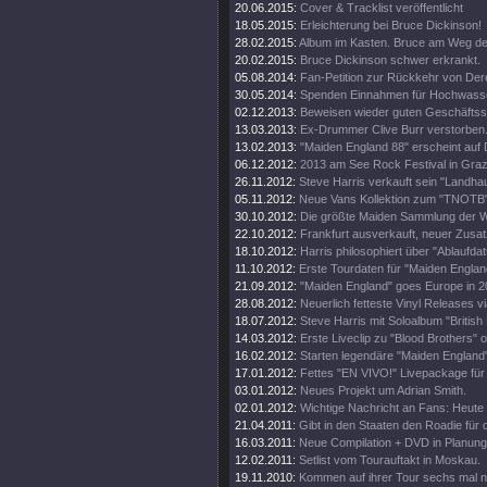
20.06.2015:
Cover & Tracklist veröffentlicht
18.05.2015:
Erleichterung bei Bruce Dickinson!
28.02.2015:
Album im Kasten. Bruce am Weg d
20.02.2015:
Bruce Dickinson schwer erkrankt.
05.08.2014:
Fan-Petition zur Rückkehr von Der
30.05.2014:
Spenden Einnahmen für Hochwass
02.12.2013:
Beweisen wieder guten Geschäftss
13.03.2013:
Ex-Drummer Clive Burr verstorben
13.02.2013:
"Maiden England 88" erscheint auf 
06.12.2012:
2013 am See Rock Festival in Gra
26.11.2012:
Steve Harris verkauft sein "Landhau
05.11.2012:
Neue Vans Kollektion zum "TNOTB"
30.10.2012:
Die größte Maiden Sammlung der W
22.10.2012:
Frankfurt ausverkauft, neuer Zusat
18.10.2012:
Harris philosophiert über "Ablaufda
11.10.2012:
Erste Tourdaten für "Maiden Englan
21.09.2012:
"Maiden England" goes Europe in 2
28.08.2012:
Neuerlich fetteste Vinyl Releases v
18.07.2012:
Steve Harris mit Soloalbum "British 
14.03.2012:
Erste Liveclip zu "Blood Brothers" o
16.02.2012:
Starten legendäre "Maiden England"
17.01.2012:
Fettes "EN VIVO!" Livepackage für
03.01.2012:
Neues Projekt um Adrian Smith.
02.01.2012:
Wichtige Nachricht an Fans: Heute
21.04.2011:
Gibt in den Staaten den Roadie für d
16.03.2011:
Neue Compilation + DVD in Planung
12.02.2011:
Setlist vom Tourauftakt in Moskau.
19.11.2010:
Kommen auf ihrer Tour sechs mal 