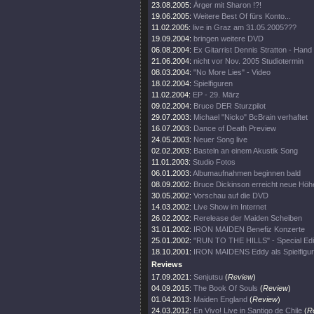
23.08.2005:
Ärger mit Sharon !?!
19.06.2005:
Weitere Best Of fürs Konto...
11.02.2005:
live in Graz am 31.05.2005???
19.09.2004:
bringen weitere DVD
06.08.2004:
Ex Gitarrist Dennis Stratton - Hand
21.06.2004:
nicht vor Nov. 2005 Studiotermin
08.03.2004:
"No More Lies" - Video
18.02.2004:
Spielfiguren
11.02.2004:
EP - 29. März
09.02.2004:
Bruce DER Sturzpilot
29.07.2003:
Michael "Nicko" BcBrain verhaftet
16.07.2003:
Dance of Death Preview
24.05.2003:
Neuer Song live
02.02.2003:
Basteln an einem Akustik Song
11.01.2003:
Studio Fotos
06.01.2003:
Albumaufnahmen beginnen bald
08.09.2002:
Bruce Dickinson erreicht neue Höh
30.05.2002:
Vorschau auf die DVD
14.03.2002:
Live Show im Internet
26.02.2002:
Rerelease der Maiden Scheiben
31.01.2002:
IRON MAIDEN Benefiz Konzerte
25.01.2002:
"RUN TO THE HILLS" - Special Edi
18.10.2001:
IRON MAIDENS Eddy als Spielfigur
Reviews
17.09.2021:
Senjutsu
(
Review
)
04.09.2015:
The Book Of Souls
(
Review
)
01.04.2013:
Maiden England
(
Review
)
24.03.2012:
En Vivo! Live in Santigo de Chile
(
R