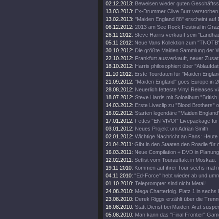
02.12.2013:
Beweisen wieder guten Geschäftss
13.03.2013:
Ex-Drummer Clive Burr verstorben
13.02.2013:
"Maiden England 88" erscheint auf 
06.12.2012:
2013 am See Rock Festival in Gra
26.11.2012:
Steve Harris verkauft sein "Landhau
05.11.2012:
Neue Vans Kollektion zum "TNOTB"
30.10.2012:
Die größte Maiden Sammlung der W
22.10.2012:
Frankfurt ausverkauft, neuer Zusat
18.10.2012:
Harris philosophiert über "Ablaufda
11.10.2012:
Erste Tourdaten für "Maiden Englan
21.09.2012:
"Maiden England" goes Europe in 2
28.08.2012:
Neuerlich fetteste Vinyl Releases v
18.07.2012:
Steve Harris mit Soloalbum "British 
14.03.2012:
Erste Liveclip zu "Blood Brothers" o
16.02.2012:
Starten legendäre "Maiden England"
17.01.2012:
Fettes "EN VIVO!" Livepackage für
03.01.2012:
Neues Projekt um Adrian Smith.
02.01.2012:
Wichtige Nachricht an Fans: Heute
21.04.2011:
Gibt in den Staaten den Roadie für d
16.03.2011:
Neue Compilation + DVD in Planung
12.02.2011:
Setlist vom Tourauftakt in Moskau.
19.11.2010:
Kommen auf ihrer Tour sechs mal 
04.11.2010:
"Ed-Force" hebt wieder ab und umr
01.10.2010:
Teleprompter sind nicht Metal!
24.08.2010:
Mega Charterfolg. Platz 1 in sechs
23.08.2010:
Derek Riggs erzählt über die Trenn
16.08.2010:
Statt Dienst bei Maiden. Arzt suspen
05.08.2010:
Man kann das "Final Frontier" Gam