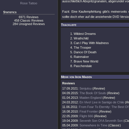
ausschließlich Abspritzgranaten, abgerundet v
Rose Tattoo
Fazit: Eine Kaufempfehlung gibt’s meinerseits
Statistics
sollte doch eher auf die anstehende DVD Version
6971 Reviews
458 Classic Reviews
284 Unsigned Reviews
Trackliste
Wildest Dreams
Wrathchild
Can I Play With Madness
The Trooper
Dance Of Death
Rainmaker
Brave New World
Paschendale
Mehr von Iron Maiden
Reviews
17.09.2021:
Senjutsu
(
Review
)
04.09.2015:
The Book Of Souls
(
Review
)
01.04.2013:
Maiden England
(
Review
)
24.03.2012:
En Vivo! Live in Santigo de Chile
(
R
11.06.2011:
From Fear To Eternity: The Best O
16.08.2010:
Final Frontier
(
Review
)
22.05.2009:
Flight 666
(
Review
)
19.04.2009:
Seventh Son Of A Seventh Son
(
Cl
05.04.2009:
Somewhere In Time
(
Classic
)