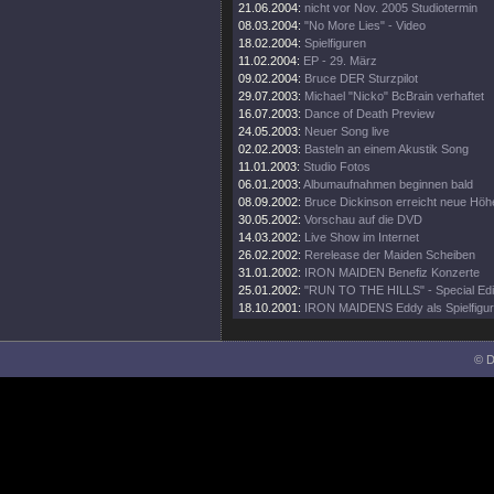
21.06.2004:
nicht vor Nov. 2005 Studiotermin
08.03.2004:
"No More Lies" - Video
18.02.2004:
Spielfiguren
11.02.2004:
EP - 29. März
09.02.2004:
Bruce DER Sturzpilot
29.07.2003:
Michael "Nicko" BcBrain verhaftet
16.07.2003:
Dance of Death Preview
24.05.2003:
Neuer Song live
02.02.2003:
Basteln an einem Akustik Song
11.01.2003:
Studio Fotos
06.01.2003:
Albumaufnahmen beginnen bald
08.09.2002:
Bruce Dickinson erreicht neue Höh
30.05.2002:
Vorschau auf die DVD
14.03.2002:
Live Show im Internet
26.02.2002:
Rerelease der Maiden Scheiben
31.01.2002:
IRON MAIDEN Benefiz Konzerte
25.01.2002:
"RUN TO THE HILLS" - Special Edi
18.10.2001:
IRON MAIDENS Eddy als Spielfigur
© D