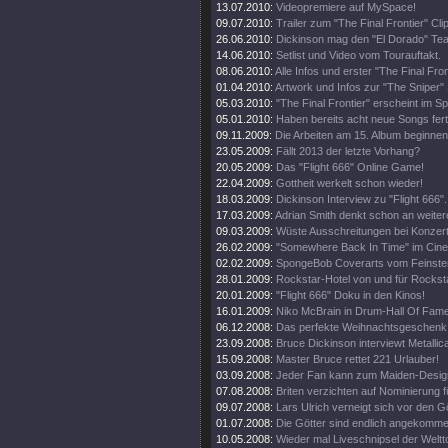
13.07.2010:
Videopremiere auf MySpace!
09.07.2010:
Trailer zum "The Final Frontier" Clip
26.06.2010:
Dickinson mag den "El Dorado" Tea
14.06.2010:
Setlist und Video vom Tourauftakt.
08.06.2010:
Alle Infos und erster "The Final Fro
01.04.2010:
Artwork und Infos zur "The Sniper" 
05.03.2010:
"The Final Frontier" erscheint im 
05.01.2010:
Haben bereits acht neue Songs fert
09.11.2009:
Die Arbeiten am 15. Album beginnen
23.05.2009:
Fällt 2013 der letzte Vorhang?
20.05.2009:
Das "Flight 666" Online Game!
22.04.2009:
Gottheit werkelt schon wieder!
18.03.2009:
Dickinson Interview zu "Flight 666".
17.03.2009:
Adrian Smith denkt schon an weiter
09.03.2009:
Wüste Ausschreitungen bei Konzert
26.02.2009:
"Somewhere Back In Time" im Cine
02.02.2009:
SpongeBob Coverarts vom Feinste
28.01.2009:
Rockstar-Hotel von und für Rockst
20.01.2009:
"Flight 666" Doku in den Kinos!
16.01.2009:
Niko McBrain in Drum-Hall Of Fame
06.12.2008:
Das perfekte Weihnachtsgeschenk
23.09.2008:
Bruce Dickinson interviewt Metallic
15.09.2008:
Master Bruce rettet 221 Urlauber!
03.09.2008:
Jeder Fan kann zum Maiden-Desig
07.08.2008:
Briten verzichten auf Nominierung f
09.07.2008:
Lars Ulrich verneigt sich vor den G
01.07.2008:
Die Götter sind endlich angekomme
10.05.2008:
Wieder mal Liveschnipsel der Weltt