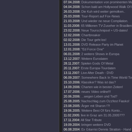
07.04.2008:
Dokumentation von prominenten M
04.04.2008:
Schon bald am Hollywood Walk Of
26.03.2008:
Die Kuh wird weiter gemolken..
25.03.2008:
Tour-Report auf Fox-News
21.03.2008:
Und wieder ne neue Compilation.
11.03.2008:
65 Millionen TV-Zuseher in Brasilien
23.02.2008:
Neue Tourschnipsel + US-dates!
12.02.2008:
Chartbreaker
02.02.2008:
Die Tour geht los!
13.01.2008:
DVD Release Party im Planet
12.01.2008:
"Ed Force One"
06.01.2008:
2 weitere Shows in Europa
13.12.2007:
Weitere Eurodaten
28.11.2007:
Spielen Gods Of Metal
20.11.2007:
Erste Europa-Tourdaten
13.11.2007:
Live After Death - DVD
06.09.2007:
Somewhere Back In Time World To
15.10.2006:
Klassiker? Was ist das?
14.09.2006:
Charten wie in besten Zeiten!
17.07.2006:
neues Video online!!!
20.06.2006:
...wegen Leben und Tod?
25.08.2005:
Nachschlag zum Ozzfest Fiasko!
23.08.2005:
Ärger mit Sharon !?!
19.06.2005:
Weitere Best Of fürs Konto...
11.02.2005:
live in Graz am 31.05.2005???
17.11.2004:
All Star Tribute
19.09.2004:
bringen weitere DVD
06.08.2004:
Ex Gitarrist Dennis Stratton - Hand