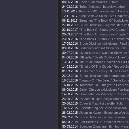
08.06.2018:
Cooler Videotrailer zur Tour
24.03.2018:
Tolles Dickinson Interview online
13.11.2017:
Kommen 2018 wieder nach Europa
12.11.2017:
"The Book Of Souls: Live Chapter" 
06.11.2017:
Streamen "The Book Of Souls:Live
27.10.2017:
Bruce Dickinson Biografie steht im
22.10.2017:
"The Book Of Souls: Live Chapter" 
20.09.2017:
"The Book Of Souls: Live Chapter" 
23.09.2016:
"The Book Of Souls 2017" dates mi
17.08.2016:
Bruce Dickinson mit eigener Fluglini
09.08.2016:
Bedanken sich mit Video bei Fans!
30.07.2016:
Livestream der Wacken-Show am 4
04.06.2016:
Offizieller "Death Or Glory" Live-Tou
13.04.2016:
Mit Bruce durchs Cockpit der Ed-
14.03.2016:
"Empire Of The Clouds" Record-St
01.03.2016:
Trailer zum "Legacy Of The Beast"
23.02.2016:
Bruce Dickinson führt durch neue
18.01.2016:
"Legacy Of The Beast" Game kom
16.10.2015:
Tourdates 2016 für große Festivals
06.09.2015:
Geiler Clip von exklusivem Fan-list
14.08.2015:
Veröffentlichen Videoclip zu "Speed 
23.06.2015:
"Speed Of Light" Single kommt im A
20.06.2015:
Cover & Tracklist veröffentlicht
18.05.2015:
Erleichterung bei Bruce Dickinson!
28.02.2015:
Album im Kasten. Bruce am Weg d
20.02.2015:
Bruce Dickinson schwer erkrankt.
05.08.2014:
Fan-Petition zur Rückkehr von Der
30.05.2014:
Spenden Einnahmen für Hochwass