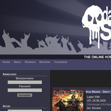
Home
News
Reviews
Berichte
Tourdaten
Anmeldung
Benutzername
Passwort
Iron Maiden - Deat
Label: EMI
VÖ: 29.08.2005
Homepage
|
MySpa
Suche
Art: Review