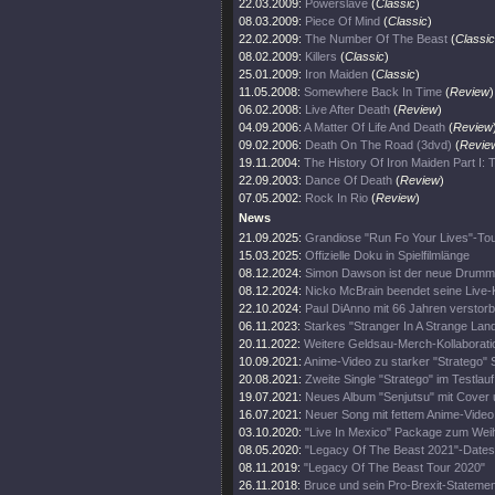
22.03.2009:
Powerslave
(
Classic
)
08.03.2009:
Piece Of Mind
(
Classic
)
22.02.2009:
The Number Of The Beast
(
Classic
08.02.2009:
Killers
(
Classic
)
25.01.2009:
Iron Maiden
(
Classic
)
11.05.2008:
Somewhere Back In Time
(
Review
)
06.02.2008:
Live After Death
(
Review
)
04.09.2006:
A Matter Of Life And Death
(
Review
09.02.2006:
Death On The Road (3dvd)
(
Revie
19.11.2004:
The History Of Iron Maiden Part I:
22.09.2003:
Dance Of Death
(
Review
)
07.05.2002:
Rock In Rio
(
Review
)
News
21.09.2025:
Grandiose "Run Fo Your Lives"-To
15.03.2025:
Offizielle Doku in Spielfilmlänge
08.12.2024:
Simon Dawson ist der neue Drumm
08.12.2024:
Nicko McBrain beendet seine Live-
22.10.2024:
Paul DiAnno mit 66 Jahren verstor
06.11.2023:
Starkes "Stranger In A Strange Lan
20.11.2022:
Weitere Geldsau-Merch-Kollaborati
10.09.2021:
Anime-Video zu starker "Stratego" 
20.08.2021:
Zweite Single "Stratego" im Testlauf
19.07.2021:
Neues Album "Senjutsu" mit Cover 
16.07.2021:
Neuer Song mit fettem Anime-Video
03.10.2020:
"Live In Mexico" Package zum Wei
08.05.2020:
"Legacy Of The Beast 2021"-Dates
08.11.2019:
"Legacy Of The Beast Tour 2020"
26.11.2018:
Bruce und sein Pro-Brexit-Statemen