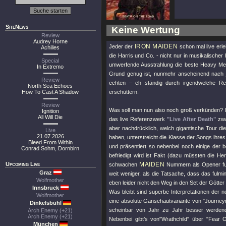
SiteNews
Keine Wertung
Review
Audrey Horne
IRON MAIDEN
Jeder der
schon mal live erle
Achilles
die Harris und Co. - nicht nur in musikalische
Special
umwerfende Ausstrahlung die beste Heavy Meta
In Extremo
Grund genug ist, nunmehr anscheinend nach jed
Review
echten – eh ständig durch irgendwelche Re
North Sea Echoes
How To Cast A Shadow
erschüttern.
Review
Was soll man nun also noch groß verkünden? D
Ignition
All Will Die
das live Referenzwerk
"Live After Death"
zwa
aber nachdrücklich, welch gigantische Tour d
Live
21.07.2026
haben, unterstreicht die Klasse der Songs ihre
Bleed From Within
und präsentiert so nebenbei noch einige der 
Conrad Sohm, Dornbirn
befriedigt wird ist Fakt (dazu müssten die H
Upcoming Live
MAIDEN
schwachen
Nummern als Opener fung
Graz
weit weniger, als die Tatsache, dass das fulm
Wolfmother
eben leider nicht den Weg in den Set der Götter
Innsbruck
Was bleibt sind superbe Interpretationen der
Wolfmother
eine absolute Gänsehautvariante von
"Journe
Dinkelsbühl
scheinbar von Jahr zu Jahr besser werdend
Arch Enemy (+21)
Arch Enemy (+21)
Nebenbei gibt’s von
"Wrathchild"
über
"Fear 
München