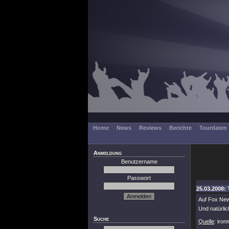
Home
News
Reviews
Berichte
Tourdaten
Anmeldung
Benutzername
Passwort
25.03.2008: 
Auf Fox New
Und natürlic
Suche
Quelle
: iro