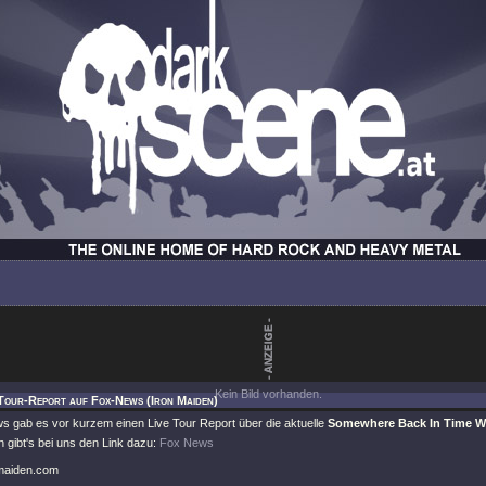
Kein Bild vorhanden.
Tour-Report auf Fox-News (Iron Maiden)
s gab es vor kurzem einen Live Tour Report über die aktuelle
Somewhere Back In Time W
h gibt's bei uns den Link dazu:
Fox News
nmaiden.com