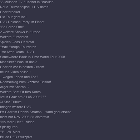
65 Millionen TV-Zuseher in Brasilien!
Neue Tourschnipsel + US-dates!
Chartbreaker
Die Tour geht los!
DVD Release Party im Planet
"Ed Force One"
2 weitere Shows in Europa
Weitere Eurodaten
Spielen Gods Of Metal
Erste Europa-Tourdaten
Live After Death - DVD
Somewhere Back In Time World Tour 2008
Klassiker? Was ist das?
Charten wie in besten Zeiten!
neues Video online!!!
...wegen Leben und Tod?
Nachschlag zum Ozzfest Fiasko!
Ärger mit Sharon !?!
Weitere Best Of fürs Konto...
live in Graz am 31.05.2005???
All Star Tribute
bringen weitere DVD
Ex Gitarrist Dennis Stratton - Hand gequetscht
nicht vor Nov. 2005 Studiotermin
"No More Lies" - Video
Spielfiguren
EP - 29. März
Bruce DER Sturzpilot