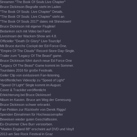
Streamen "The Book Of Souls:Live Chapter"
Bruce Dickinson Biografie steht im Laden
"The Book Of Souls: Live Chapter" Details.
"The Book Of Souls: Live Chapter" steht an
"The Book Of Souls 2017" dates mit Shinedown!
Bruce Dickinson mit eigener Fluglinie!
Bedanken sich mit Video bei Fans!
Livestream der Wacken-Show am 4.8.
Offizieller "Death Or Glory" Live-Tourclip!
Mit Bruce durchs Cockpit der Ed-Force-One.
"Empire Of The Clouds" Record-Store-Day-Single.
Trailer zum "Legacy Of The Beast" game.
Bruce Dickinson führt durch neue Ed Force One
"Legacy Of The Beast" Game kommt im Sommer.
Tourdates 2016 für große Festivals.
Geiler Clip von exklusivem Fan-listening.
Veröffentlichen Videoclip zu "Speed of Light"
"Speed Of Light" Single kommt im August.
Cover & Tracklist veröffentlicht
Erleichterung bei Bruce Dickinson!
Album im Kasten. Bruce am Weg der Genesung.
Bruce Dickinson schwer erkrankt.
Fan-Petition zur Rückkehr von Derek Riggs!
Spenden Einnahmen für Hochwasseropfer
Beweisen wieder guten Geschäftssinn.
Ex-Drummer Clive Burr verstorben.
"Maiden England 88" erscheint auf DVD und Vinyl!
2013 am See Rock Festival in Graz