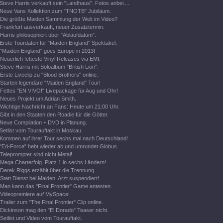
Steve Harris verkauft sein "Landhaus". Fotos anbei....
Neue Vans Kollektion zum "TNOTB" Jubiläum.
Die größte Maiden Sammlung der Welt im Video?
Frankfurt ausverkauft, neuer Zusatztermin.
Harris philosophiert über "Ablaufdatum".
Erste Tourdaten für "Maiden England" Spektakel.
"Maiden England" goes Europe in 2013!
Neuerlich fetteste Vinyl Releases via EMI.
Steve Harris mit Soloalbum "British Lion".
Erste Liveclip zu "Blood Brothers" online.
Starten legendäre "Maiden England" Tour!
Fettes "EN VIVO!" Livepackage für Aug und Ohr!
Neues Projekt um Adrian Smith.
Wichtige Nachricht an Fans: Heute um 21:00 Uhr.
Gibt in den Staaten den Roadie für die Götter.
Neue Compilation + DVD in Planung.
Setlist vom Tourauftakt in Moskau.
Kommen auf ihrer Tour sechs mal nach Deutschland!
"Ed-Force" hebt wieder ab und umrundet Globus.
Teleprompter sind nicht Metal!
Mega Charterfolg. Platz 1 in sechs Ländern!
Derek Riggs erzählt über die Trennung.
Statt Dienst bei Maiden. Arzt suspendiert!
Man kann das "Final Frontier" Game antesten.
Videopremiere auf MySpace!
Trailer zum "The Final Frontier" Clip online.
Dickinson mag den "El Dorado" Teaser nicht.
Setlist und Video vom Tourauftakt.