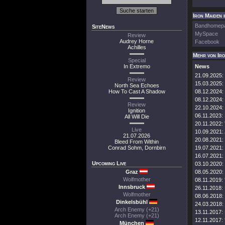
Iron Maiden 
Bandhomep
SiteNews
MySpace
Review
Audrey Horne
Facebook
Achilles
Mehr von Ir
Special
In Extremo
News
21.09.2025:
Review
15.03.2025:
North Sea Echoes
How To Cast A Shadow
08.12.2024:
08.12.2024:
Review
22.10.2024:
Ignition
06.11.2023:
All Will Die
20.11.2022:
Live
10.09.2021:
21.07.2026
20.08.2021:
Bleed From Within
Conrad Sohm, Dornbirn
19.07.2021:
16.07.2021:
Upcoming Live
03.10.2020:
Graz
08.05.2020:
Wolfmother
08.11.2019:
Innsbruck
26.11.2018:
Wolfmother
08.06.2018:
Dinkelsbühl
24.03.2018:
Arch Enemy (+21)
13.11.2017:
Arch Enemy (+21)
12.11.2017:
München