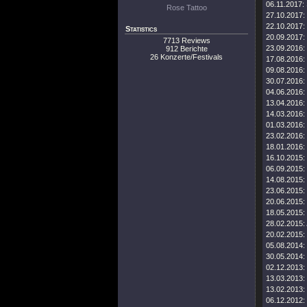
06.11.2017:
Rose Tattoo
27.10.2017:
22.10.2017:
Statistics
20.09.2017:
7713 Reviews
23.09.2016:
912 Berichte
26 Konzerte/Festivals
17.08.2016:
09.08.2016:
30.07.2016:
04.06.2016:
13.04.2016:
14.03.2016:
01.03.2016:
23.02.2016:
18.01.2016:
16.10.2015:
06.09.2015:
14.08.2015:
23.06.2015:
20.06.2015:
18.05.2015:
28.02.2015:
20.02.2015:
05.08.2014:
30.05.2014:
02.12.2013:
13.03.2013:
13.02.2013:
06.12.2012: