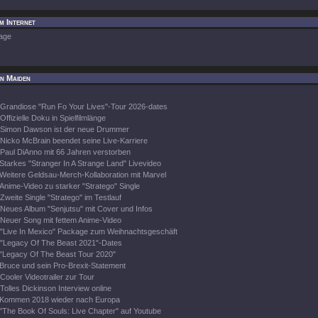
im Internet
age
on Maiden
Grandiose "Run Fo Your Lives"-Tour 2026-dates
Offizielle Doku in Spielfilmlänge
Simon Dawson ist der neue Drummer
Nicko McBrain beendet seine Live-Karriere
Paul DiAnno mit 66 Jahren verstorben
Starkes "Stranger In A Strange Land" Livevideo
Weitere Geldsau-Merch-Kollaboration mit Marvel
Anime-Video zu starker "Stratego" Single
Zweite Single "Stratego" im Testlauf
Neues Album "Senjutsu" mit Cover und Infos
Neuer Song mit fettem Anime-Video
"Live In Mexico" Package zum Weihnachtsgeschäft
"Legacy Of The Beast 2021"-Dates
"Legacy Of The Beast Tour 2020"
Bruce und sein Pro-Brexit-Statement
Cooler Videotrailer zur Tour
Tolles Dickinson Interview online
Kommen 2018 wieder nach Europa
"The Book Of Souls: Live Chapter" auf Youtube