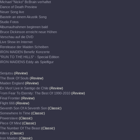
Michael "Nicko" BcBrain verhaftet
Dance of Death Preview
Neuer Song live
Basteln an einem Akustik Song
Studio Fotos
Albumaufnahmen beginnen bald
Bruce Dickinson erreicht neue Höhen
Vorschau auf die DVD
Live Show im Internet
Rerelease der Maiden Scheiben
IRON MAIDEN Benefiz Konzerte
"RUN TO THE HILLS" - Special Edition
IRON MAIDENS Eddy als Spielfigur
Senjutsu
(
Review
)
The Book Of Souls
(
Review
)
Maiden England
(
Review
)
En Vivo! Live in Santigo de Chile
(
Review
)
From Fear To Eternity: The Best Of 1990-2010
(
Review
)
Final Frontier
(
Review
)
Flight 666
(
Review
)
Seventh Son Of A Seventh Son
(
Classic
)
Somewhere In Time
(
Classic
)
Powerslave
(
Classic
)
Piece Of Mind
(
Classic
)
The Number Of The Beast
(
Classic
)
Killers
(
Classic
)
Iron Maiden
(
Classic
)