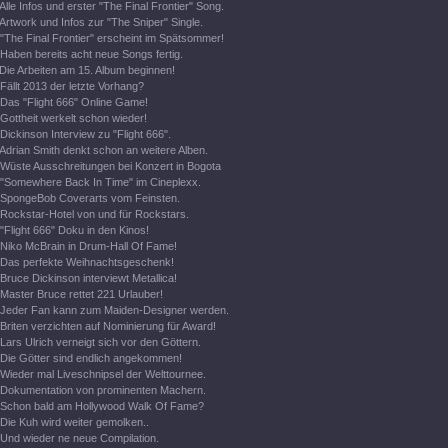
Alle Infos und erster "The Final Frontier" Song.
Artwork und Infos zur "The Sniper" Single.
"The Final Frontier" erscheint im Spätsommer!
Haben bereits acht neue Songs fertig.
Die Arbeiten am 15. Album beginnen!
Fällt 2013 der letzte Vorhang?
Das "Flight 666" Online Game!
Gottheit werkelt schon wieder!
Dickinson Interview zu "Flight 666".
Adrian Smith denkt schon an weitere Alben.
Wüste Ausschreitungen bei Konzert in Bogota
"Somewhere Back In Time" im Cineplexx.
SpongeBob Coverarts vom Feinsten.
Rockstar-Hotel von und für Rockstars.
"Flight 666" Doku in den Kinos!
Niko McBrain in Drum-Hall Of Fame!
Das perfekte Weihnachtsgeschenk!
Bruce Dickinson interviewt Metallica!
Master Bruce rettet 221 Urlauber!
Jeder Fan kann zum Maiden-Designer werden.
Briten verzichten auf Nominierung für Award!
Lars Ulrich verneigt sich vor den Göttern.
Die Götter sind endlich angekommen!
Wieder mal Liveschnipsel der Welttournee.
Dokumentation von prominenten Machern.
Schon bald am Hollywood Walk Of Fame?
Die Kuh wird weiter gemolken..
Und wieder ne neue Compilation.