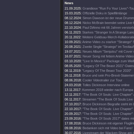
News
21.09.2025:
Grandiose "Run Fo Your Lives"-To
15.03.2025:
Offizielle Doku in Spielfilmlänge
08.12.2024:
Simon Dawson ist der neue Drumm
08.12.2024:
Nicko McBrain beendet seine Live-
22.10.2024:
Paul DiAnno mit 66 Jahren verstor
06.11.2023:
Starkes "Stranger In A Strange Lan
20.11.2022:
Weitere Geldsau-Merch-Kollaborati
10.09.2021:
Anime-Video zu starker "Stratego" 
20.08.2021:
Zweite Single "Stratego" im Testlauf
19.07.2021:
Neues Album "Senjutsu" mit Cover 
16.07.2021:
Neuer Song mit fettem Anime-Video
03.10.2020:
"Live In Mexico" Package zum Wei
08.05.2020:
"Legacy Of The Beast 2021"-Dates
08.11.2019:
"Legacy Of The Beast Tour 2020"
26.11.2018:
Bruce und sein Pro-Brexit-Statemen
08.06.2018:
Cooler Videotrailer zur Tour
24.03.2018:
Tolles Dickinson Interview online
13.11.2017:
Kommen 2018 wieder nach Europa
12.11.2017:
"The Book Of Souls: Live Chapter" 
06.11.2017:
Streamen "The Book Of Souls:Live
27.10.2017:
Bruce Dickinson Biografie steht im
22.10.2017:
"The Book Of Souls: Live Chapter" 
20.09.2017:
"The Book Of Souls: Live Chapter" 
23.09.2016:
"The Book Of Souls 2017" dates mi
17.08.2016:
Bruce Dickinson mit eigener Fluglini
09.08.2016:
Bedanken sich mit Video bei Fans!
30.07.2016:
Livestream der Wacken-Show am 4