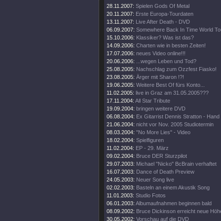
28.11.2007:
Spielen Gods Of Metal
20.11.2007:
Erste Europa-Tourdaten
13.11.2007:
Live After Death - DVD
06.09.2007:
Somewhere Back In Time World To
15.10.2006:
Klassiker? Was ist das?
14.09.2006:
Charten wie in besten Zeiten!
17.07.2006:
neues Video online!!!
20.06.2006:
...wegen Leben und Tod?
25.08.2005:
Nachschlag zum Ozzfest Fiasko!
23.08.2005:
Ärger mit Sharon !?!
19.06.2005:
Weitere Best Of fürs Konto...
11.02.2005:
live in Graz am 31.05.2005???
17.11.2004:
All Star Tribute
19.09.2004:
bringen weitere DVD
06.08.2004:
Ex Gitarrist Dennis Stratton - Hand
21.06.2004:
nicht vor Nov. 2005 Studiotermin
08.03.2004:
"No More Lies" - Video
18.02.2004:
Spielfiguren
11.02.2004:
EP - 29. März
09.02.2004:
Bruce DER Sturzpilot
29.07.2003:
Michael "Nicko" BcBrain verhaftet
16.07.2003:
Dance of Death Preview
24.05.2003:
Neuer Song live
02.02.2003:
Basteln an einem Akustik Song
11.01.2003:
Studio Fotos
06.01.2003:
Albumaufnahmen beginnen bald
08.09.2002:
Bruce Dickinson erreicht neue Höh
30.05.2002:
Vorschau auf die DVD