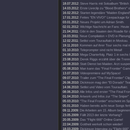
18.07.2012:
Steve Harris mit Soloalbum "British 
14.03.2012:
Erste Liveclip zu "Blood Brothers" o
16.02.2012:
Starten legendäre "Maiden England"
17.01.2012:
Fettes "EN VIVO!" Livepackage für
03.01.2012:
Neues Projekt um Adrian Smith.
02.01.2012:
Wichtige Nachricht an Fans: Heute
21.04.2011:
Gibt in den Staaten den Roadie für d
16.03.2011:
Neue Compilation + DVD in Planung
12.02.2011:
Setlist vom Tourauftakt in Moskau.
19.11.2010:
Kommen auf ihrer Tour sechs mal 
01.10.2010:
Teleprompter sind nicht Metal!
24.08.2010:
Mega Charterfolg. Platz 1 in sechs
23.08.2010:
Derek Riggs erzählt über die Trenn
16.08.2010:
Statt Dienst bei Maiden. Arzt suspen
05.08.2010:
Man kann das "Final Frontier" Gam
13.07.2010:
Videopremiere auf MySpace!
09.07.2010:
Trailer zum "The Final Frontier" Clip
26.06.2010:
Dickinson mag den "El Dorado" Tea
14.06.2010:
Setlist und Video vom Tourauftakt.
08.06.2010:
Alle Infos und erster "The Final Fro
01.04.2010:
Artwork und Infos zur "The Sniper" 
05.03.2010:
"The Final Frontier" erscheint im 
05.01.2010:
Haben bereits acht neue Songs fert
09.11.2009:
Die Arbeiten am 15. Album beginnen
23.05.2009:
Fällt 2013 der letzte Vorhang?
20.05.2009:
Das "Flight 666" Online Game!
22.04.2009:
Gottheit werkelt schon wieder!
18.03.2009:
Dickinson Interview zu "Flight 666".