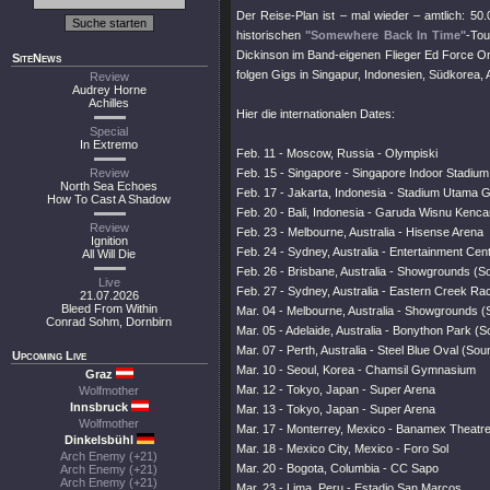
Der Reise-Plan ist – mal wieder – amtlich: 50
historischen
"Somewhere Back In Time"
-Tou
Dickinson im Band-eigenen Flieger Ed Force On
SiteNews
folgen Gigs in Singapur, Indonesien, Südkorea,
Review
Audrey Horne
Achilles
Hier die internationalen Dates:
Special
In Extremo
Feb. 11 - Moscow, Russia - Olympiski
Review
Feb. 15 - Singapore - Singapore Indoor Stadium
North Sea Echoes
Feb. 17 - Jakarta, Indonesia - Stadium Utama
How To Cast A Shadow
Feb. 20 - Bali, Indonesia - Garuda Wisnu Kenc
Review
Feb. 23 - Melbourne, Australia - Hisense Arena
Ignition
Feb. 24 - Sydney, Australia - Entertainment Cen
All Will Die
Feb. 26 - Brisbane, Australia - Showgrounds (
Live
Feb. 27 - Sydney, Australia - Eastern Creek R
21.07.2026
Bleed From Within
Mar. 04 - Melbourne, Australia - Showgrounds 
Conrad Sohm, Dornbirn
Mar. 05 - Adelaide, Australia - Bonython Park (
Mar. 07 - Perth, Australia - Steel Blue Oval (So
Upcoming Live
Mar. 10 - Seoul, Korea - Chamsil Gymnasium
Graz
Mar. 12 - Tokyo, Japan - Super Arena
Wolfmother
Innsbruck
Mar. 13 - Tokyo, Japan - Super Arena
Wolfmother
Mar. 17 - Monterrey, Mexico - Banamex Theatr
Dinkelsbühl
Mar. 18 - Mexico City, Mexico - Foro Sol
Arch Enemy (+21)
Mar. 20 - Bogota, Columbia - CC Sapo
Arch Enemy (+21)
Arch Enemy (+21)
Mar. 23 - Lima, Peru - Estadio San Marcos