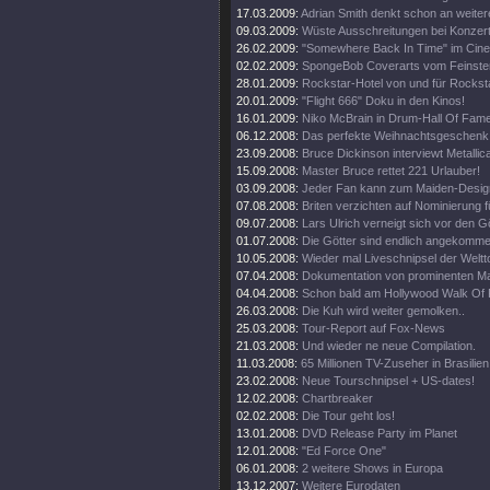
17.03.2009:
Adrian Smith denkt schon an weiter
09.03.2009:
Wüste Ausschreitungen bei Konzert
26.02.2009:
"Somewhere Back In Time" im Cine
02.02.2009:
SpongeBob Coverarts vom Feinste
28.01.2009:
Rockstar-Hotel von und für Rockst
20.01.2009:
"Flight 666" Doku in den Kinos!
16.01.2009:
Niko McBrain in Drum-Hall Of Fame
06.12.2008:
Das perfekte Weihnachtsgeschenk
23.09.2008:
Bruce Dickinson interviewt Metallic
15.09.2008:
Master Bruce rettet 221 Urlauber!
03.09.2008:
Jeder Fan kann zum Maiden-Desig
07.08.2008:
Briten verzichten auf Nominierung f
09.07.2008:
Lars Ulrich verneigt sich vor den G
01.07.2008:
Die Götter sind endlich angekomme
10.05.2008:
Wieder mal Liveschnipsel der Weltt
07.04.2008:
Dokumentation von prominenten M
04.04.2008:
Schon bald am Hollywood Walk Of
26.03.2008:
Die Kuh wird weiter gemolken..
25.03.2008:
Tour-Report auf Fox-News
21.03.2008:
Und wieder ne neue Compilation.
11.03.2008:
65 Millionen TV-Zuseher in Brasilien
23.02.2008:
Neue Tourschnipsel + US-dates!
12.02.2008:
Chartbreaker
02.02.2008:
Die Tour geht los!
13.01.2008:
DVD Release Party im Planet
12.01.2008:
"Ed Force One"
06.01.2008:
2 weitere Shows in Europa
13.12.2007:
Weitere Eurodaten