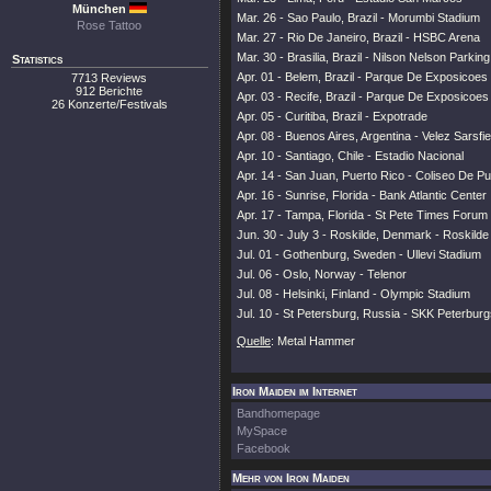
München
Mar. 26 - Sao Paulo, Brazil - Morumbi Stadium
Rose Tattoo
Mar. 27 - Rio De Janeiro, Brazil - HSBC Arena
Mar. 30 - Brasilia, Brazil - Nilson Nelson Parking
Statistics
Apr. 01 - Belem, Brazil - Parque De Exposicoes
7713 Reviews
912 Berichte
Apr. 03 - Recife, Brazil - Parque De Exposicoes
26 Konzerte/Festivals
Apr. 05 - Curitiba, Brazil - Expotrade
Apr. 08 - Buenos Aires, Argentina - Velez Sarsfie
Apr. 10 - Santiago, Chile - Estadio Nacional
Apr. 14 - San Juan, Puerto Rico - Coliseo De Pu
Apr. 16 - Sunrise, Florida - Bank Atlantic Center
Apr. 17 - Tampa, Florida - St Pete Times Forum
Jun. 30 - July 3 - Roskilde, Denmark - Roskilde
Jul. 01 - Gothenburg, Sweden - Ullevi Stadium
Jul. 06 - Oslo, Norway - Telenor
Jul. 08 - Helsinki, Finland - Olympic Stadium
Jul. 10 - St Petersburg, Russia - SKK Peterburg
Quelle
: Metal Hammer
Iron Maiden im Internet
Bandhomepage
MySpace
Facebook
Mehr von Iron Maiden