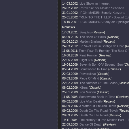
14.03.2002:
Live Show im Internet
26.02.2002:
Rerelease der Maiden Scheiben
31.01.2002:
IRON MAIDEN Benefiz Konzerte
25.01.2002:
"RUN TO THE HILLS" - Special Edi
18.10.2001:
IRON MAIDENS Eddy als Spielfigur
Reviews
17.09.2021:
Senjutsu
(
Review
)
04.09.2015:
The Book Of Souls
(
Review
)
01.04.2013:
Maiden England
(
Review
)
24.03.2012:
En Vivo! Live in Santigo de Chile
(
R
11.06.2011:
From Fear To Eternity: The Best O
16.08.2010:
Final Frontier
(
Review
)
22.05.2009:
Flight 666
(
Review
)
19.04.2009:
Seventh Son Of A Seventh Son
(
Cl
05.04.2009:
Somewhere In Time
(
Classic
)
22.03.2009:
Powerslave
(
Classic
)
08.03.2009:
Piece Of Mind
(
Classic
)
22.02.2009:
The Number Of The Beast
(
Classic
08.02.2009:
Killers
(
Classic
)
25.01.2009:
Iron Maiden
(
Classic
)
11.05.2008:
Somewhere Back In Time
(
Review
)
06.02.2008:
Live After Death
(
Review
)
04.09.2006:
A Matter Of Life And Death
(
Review
09.02.2006:
Death On The Road (3dvd)
(
Revie
28.09.2005:
Death On The Road
(
Review
)
19.11.2004:
The History Of Iron Maiden Part I:
22.09.2003:
Dance Of Death
(
Review
)