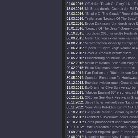
04.06.2016:
Offizieller "Death Or Glory" Live-Tou
13.04.2016:
Mit Bruce durchs Cockpit der Ed-
14.03.2016:
"Empire Of The Clouds" Record-St
01.03.2016:
Trailer zum "Legacy Of The Beast"
23.02.2016:
Bruce Dickinson führt durch neue
18.01.2016:
"Legacy Of The Beast" Game kom
16.10.2015:
Tourdates 2016 für große Festivals
06.09.2015:
Geiler Clip von exklusivem Fan-list
14.08.2015:
Veröffentlichen Videoclip zu "Speed 
23.06.2015:
"Speed Of Light" Single kommt im A
20.06.2015:
Cover & Tracklist veröffentlicht
18.05.2015:
Erleichterung bei Bruce Dickinson!
28.02.2015:
Album im Kasten. Bruce am Weg d
20.02.2015:
Bruce Dickinson schwer erkrankt.
05.08.2014:
Fan-Petition zur Rückkehr von Der
30.05.2014:
Spenden Einnahmen für Hochwass
02.12.2013:
Beweisen wieder guten Geschäftss
13.03.2013:
Ex-Drummer Clive Burr verstorben
13.02.2013:
"Maiden England 88" erscheint auf 
06.12.2012:
2013 am See Rock Festival in Gra
26.11.2012:
Steve Harris verkauft sein "Landhau
05.11.2012:
Neue Vans Kollektion zum "TNOTB"
30.10.2012:
Die größte Maiden Sammlung der W
22.10.2012:
Frankfurt ausverkauft, neuer Zusat
18.10.2012:
Harris philosophiert über "Ablaufda
11.10.2012:
Erste Tourdaten für "Maiden Englan
21.09.2012:
"Maiden England" goes Europe in 2
28.08.2012:
Neuerlich fetteste Vinyl Releases v