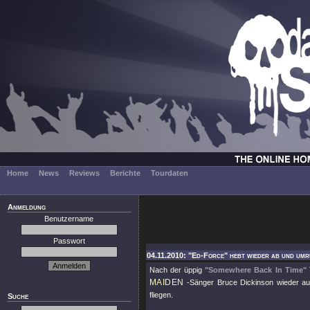
Home
News
Reviews
Berichte
Tourdaten
Anmeldung
Benutzername
Passwort
04.11.2010: "Ed-Force" hebt wieder ab und umr
Nach der üppig
"Somewhere Back In Time"
MAIDEN
-Sänger Bruce Dickinson wieder auf 
fliegen.
Suche