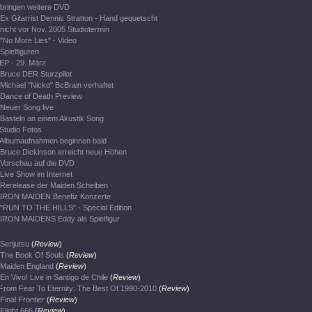
bringen weitere DVD
Ex Gitarrist Dennis Stratton - Hand gequetscht
nicht vor Nov. 2005 Studiotermin
"No More Lies" - Video
Spielfiguren
EP - 29. März
Bruce DER Sturzpilot
Michael "Nicko" BcBrain verhaftet
Dance of Death Preview
Neuer Song live
Basteln an einem Akustik Song
Studio Fotos
Albumaufnahmen beginnen bald
Bruce Dickinson erreicht neue Höhen
Vorschau auf die DVD
Live Show im Internet
Rerelease der Maiden Scheiben
IRON MAIDEN Benefiz Konzerte
"RUN TO THE HILLS" - Special Edition
IRON MAIDENS Eddy als Spielfigur
Senjutsu
(
Review
)
The Book Of Souls
(
Review
)
Maiden England
(
Review
)
En Vivo! Live in Santigo de Chile
(
Review
)
From Fear To Eternity: The Best Of 1990-2010
(
Review
)
Final Frontier
(
Review
)
Flight 666
(
Review
)