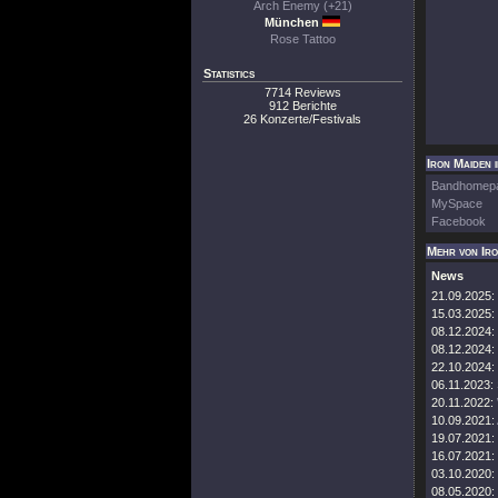
Arch Enemy (+21)
München
Rose Tattoo
Statistics
7714 Reviews
912 Berichte
26 Konzerte/Festivals
Iron Maiden 
Bandhomep
MySpace
Facebook
Mehr von Ir
News
21.09.2025:
15.03.2025:
08.12.2024:
08.12.2024:
22.10.2024:
06.11.2023:
20.11.2022:
10.09.2021:
19.07.2021:
16.07.2021:
03.10.2020:
08.05.2020: