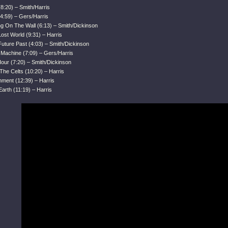
(8:20) – Smith/Harris
(4:59) – Gers/Harris
ng On The Wall (6:13) – Smith/Dickinson
 Lost World (9:31) – Harris
Future Past (4:03) – Smith/Dickinson
 Machine (7:09) – Gers/Harris
our (7:20) – Smith/Dickinson
The Celts (10:20) – Harris
hment (12:39) – Harris
Earth (11:19) – Harris