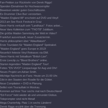
Fan-Petition zur Rückkehr von Derek Riggs!
Spenden Einnahmen für Hochwasseropfer
Beweisen wieder guten Geschäftssinn.
Ex-Drummer Clive Burr verstorben.
"Maiden England 88" erscheint auf DVD und Vinyl!
2013 am See Rock Festival in Graz
Steve Harris verkauft sein "Landhaus". Fotos anbei....
Neue Vans Kollektion zum "TNOTB" Jubiläum.
Die größte Maiden Sammlung der Welt im Video?
Frankfurt ausverkauft, neuer Zusatztermin.
Harris philosophiert über "Ablaufdatum".
Erste Tourdaten für "Maiden England" Spektakel.
"Maiden England" goes Europe in 2013!
Neuerlich fetteste Vinyl Releases via EMI.
Steve Harris mit Soloalbum "British Lion".
Erste Liveclip zu "Blood Brothers" online.
Starten legendäre "Maiden England" Tour!
Fettes "EN VIVO!" Livepackage für Aug und Ohr!
Neues Projekt um Adrian Smith.
Wichtige Nachricht an Fans: Heute um 21:00 Uhr.
Gibt in den Staaten den Roadie für die Götter.
Neue Compilation + DVD in Planung.
Setlist vom Tourauftakt in Moskau.
Kommen auf ihrer Tour sechs mal nach Deutschland!
"Ed-Force" hebt wieder ab und umrundet Globus.
Teleprompter sind nicht Metal!
Mega Charterfolg. Platz 1 in sechs Ländern!
Derek Riggs erzählt über die Trennung.