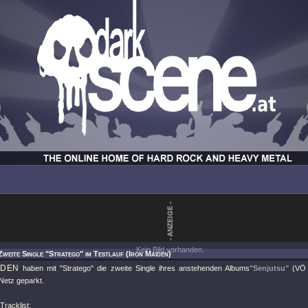
Kein Bild vorhanden.
Zweite Single "Stratego" im Testlauf (Iron Maiden)
IDEN
haben mit
"Stratego"
die zweite Single ihres anstehenden Albums
"Senjutsu"
(VÖ 
 Netz geparkt.
Tracklist: