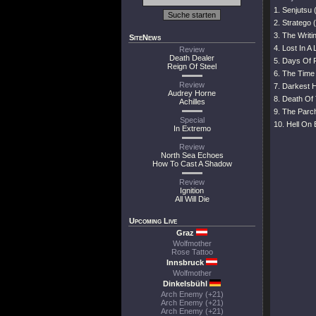
1. Senjutsu 
2. Stratego 
3. The Writi
SiteNews
4. Lost In A
Review
Death Dealer
5. Days Of 
Reign Of Steel
6. The Time
Review
7. Darkest H
Audrey Horne
8. Death Of 
Achilles
9. The Parc
Special
10. Hell On 
In Extremo
Review
North Sea Echoes
How To Cast A Shadow
Review
Ignition
All Will Die
Upcoming Live
Graz
Wolfmother
Rose Tattoo
Innsbruck
Wolfmother
Dinkelsbühl
Arch Enemy (+21)
Arch Enemy (+21)
Arch Enemy (+21)