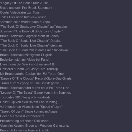
"Legacy Of The Beast Tour 2020"
Bruce und sein Pro-Brexit-Statement
Cooler Videotrailer zur Tour
Tolles Dickinson Interview online
Kommen 2018 wieder nach Europa
"The Book Of Souls: Live Chapter" auf Youtube
Streamen "The Book Of Souls:Live Chapter"
Bruce Dickinson Biografie steht im Laden
"The Book Of Souls: Live Chapter" Details.
"The Book Of Souls: Live Chapter" steht an
"The Book Of Souls 2017" dates mit Shinedown!
Bruce Dickinson mit eigener Fluglinie!
Bedanken sich mit Video bei Fans!
Livestream der Wacken-Show am 4.8.
Offizieller "Death Or Glory" Live-Tourclip!
Mit Bruce durchs Cockpit der Ed-Force-One.
"Empire Of The Clouds" Record-Store-Day-Single.
Trailer zum "Legacy Of The Beast" game.
Bruce Dickinson führt durch neue Ed Force One
"Legacy Of The Beast" Game kommt im Sommer.
Tourdates 2016 für große Festivals.
Geiler Clip von exklusivem Fan-listening.
Veröffentlichen Videoclip zu "Speed of Light"
"Speed Of Light" Single kommt im August.
Cover & Tracklist veröffentlicht
Erleichterung bei Bruce Dickinson!
Album im Kasten. Bruce am Weg der Genesung.
Bruce Dickinson schwer erkrankt.