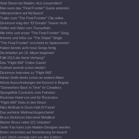
Statt Dienst bei Maiden. Arzt suspendiert!
Man kann das "Final Frontier" Game antesten.
Videopremiere auf MySpace!
Trailer zum "The Final Frontier" Clip online.
Dickinson mag den "El Dorado" Teaser nicht.
Setlist und Video vom Tourauftakt.
Alle Infos und erster "The Final Frontier" Song.
Artwork und Infos zur "The Sniper" Single.
"The Final Frontier" erscheint im Spätsommer!
Haben bereits acht neue Songs fertig.
Die Arbeiten am 15. Album beginnen!
Fällt 2013 der letzte Vorhang?
Das "Flight 666" Online Game!
Gottheit werkelt schon wieder!
Dickinson Interview zu "Flight 666".
Adrian Smith denkt schon an weitere Alben.
Wüste Ausschreitungen bei Konzert in Bogota
"Somewhere Back In Time" im Cineplexx.
SpongeBob Coverarts vom Feinsten.
Rockstar-Hotel von und für Rockstars.
"Flight 666" Doku in den Kinos!
Niko McBrain in Drum-Hall Of Fame!
Das perfekte Weihnachtsgeschenk!
Bruce Dickinson interviewt Metallica!
Master Bruce rettet 221 Urlauber!
Jeder Fan kann zum Maiden-Designer werden.
Briten verzichten auf Nominierung für Award!
Lars Ulrich verneigt sich vor den Göttern.