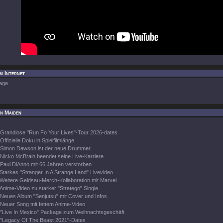
im Internet
age
on Maiden
Grandiose "Run Fo Your Lives"-Tour 2026-dates
Offizielle Doku in Spielfilmlänge
Simon Dawson ist der neue Drummer
Nicko McBrain beendet seine Live-Karriere
Paul DiAnno mit 66 Jahren verstorben
Starkes "Stranger In A Strange Land" Livevideo
Weitere Geldsau-Merch-Kollaboration mit Marvel
Anime-Video zu starker "Stratego" Single
Neues Album "Senjutsu" mit Cover und Infos
Neuer Song mit fettem Anime-Video
"Live In Mexico" Package zum Weihnachtsgeschäft
"Legacy Of The Beast 2021"-Dates