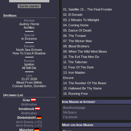
01. Satellite 15... The Final Frontier
02. El Dorado
SiteNews
03. 2 Minutes To Midnight
Review
Audrey Horne
04. Coming Home
Achilles
05. Dance Of Death
Special
06. The Trooper
In Extremo
07. The Wicker Man
Review
08. Blood Brothers
North Sea Echoes
09. When The Wild Wind Blows
How To Cast A Shadow
10. The Evil That Men Do
Review
11. The Talisman
Ignition
12. Fear Of The Dark
All Will Die
13. Iron Maiden
Live
Encore:
21.07.2026
Bleed From Within
14. The Number Of The Beast
Conrad Sohm, Dornbirn
15. Hallowed Be Thy Name
16. Running Free
Upcoming Live
Graz
Iron Maiden im Internet
Wolfmother
Bandhomepage
Innsbruck
MySpace
Wolfmother
Facebook
Dinkelsbühl
Arch Enemy (+21)
Mehr von Iron Maiden
Arch Enemy (+21)
München