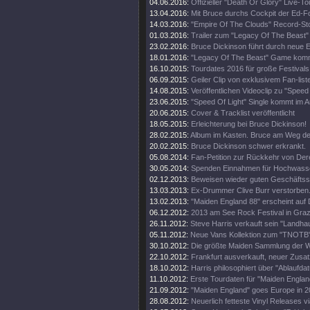
04.06.2016:
Offizieller "Death Or Glory" Live-Tou
13.04.2016:
Mit Bruce durchs Cockpit der Ed-
14.03.2016:
"Empire Of The Clouds" Record-St
01.03.2016:
Trailer zum "Legacy Of The Beast"
23.02.2016:
Bruce Dickinson führt durch neue
18.01.2016:
"Legacy Of The Beast" Game kom
16.10.2015:
Tourdates 2016 für große Festivals
06.09.2015:
Geiler Clip von exklusivem Fan-list
14.08.2015:
Veröffentlichen Videoclip zu "Speed 
23.06.2015:
"Speed Of Light" Single kommt im A
20.06.2015:
Cover & Tracklist veröffentlicht
18.05.2015:
Erleichterung bei Bruce Dickinson!
28.02.2015:
Album im Kasten. Bruce am Weg d
20.02.2015:
Bruce Dickinson schwer erkrankt.
05.08.2014:
Fan-Petition zur Rückkehr von Der
30.05.2014:
Spenden Einnahmen für Hochwass
02.12.2013:
Beweisen wieder guten Geschäftss
13.03.2013:
Ex-Drummer Clive Burr verstorben
13.02.2013:
"Maiden England 88" erscheint auf 
06.12.2012:
2013 am See Rock Festival in Gra
26.11.2012:
Steve Harris verkauft sein "Landhau
05.11.2012:
Neue Vans Kollektion zum "TNOTB"
30.10.2012:
Die größte Maiden Sammlung der W
22.10.2012:
Frankfurt ausverkauft, neuer Zusat
18.10.2012:
Harris philosophiert über "Ablaufda
11.10.2012:
Erste Tourdaten für "Maiden Englan
21.09.2012:
"Maiden England" goes Europe in 2
28.08.2012:
Neuerlich fetteste Vinyl Releases v