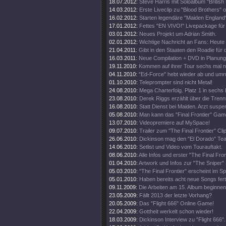
18.07.2012:
Steve Harris mit Soloalbum "British 
14.03.2012:
Erste Liveclip zu "Blood Brothers" o
16.02.2012:
Starten legendäre "Maiden England"
17.01.2012:
Fettes "EN VIVO!" Livepackage für
03.01.2012:
Neues Projekt um Adrian Smith.
02.01.2012:
Wichtige Nachricht an Fans: Heute
21.04.2011:
Gibt in den Staaten den Roadie für d
16.03.2011:
Neue Compilation + DVD in Planung
19.11.2010:
Kommen auf ihrer Tour sechs mal 
04.11.2010:
"Ed-Force" hebt wieder ab und umr
01.10.2010:
Teleprompter sind nicht Metal!
24.08.2010:
Mega Charterfolg. Platz 1 in sechs
23.08.2010:
Derek Riggs erzählt über die Trenn
16.08.2010:
Statt Dienst bei Maiden. Arzt suspen
05.08.2010:
Man kann das "Final Frontier" Gam
13.07.2010:
Videopremiere auf MySpace!
09.07.2010:
Trailer zum "The Final Frontier" Clip
26.06.2010:
Dickinson mag den "El Dorado" Tea
14.06.2010:
Setlist und Video vom Tourauftakt.
08.06.2010:
Alle Infos und erster "The Final Fro
01.04.2010:
Artwork und Infos zur "The Sniper" 
05.03.2010:
"The Final Frontier" erscheint im 
05.01.2010:
Haben bereits acht neue Songs fert
09.11.2009:
Die Arbeiten am 15. Album beginnen
23.05.2009:
Fällt 2013 der letzte Vorhang?
20.05.2009:
Das "Flight 666" Online Game!
22.04.2009:
Gottheit werkelt schon wieder!
18.03.2009:
Dickinson Interview zu "Flight 666".