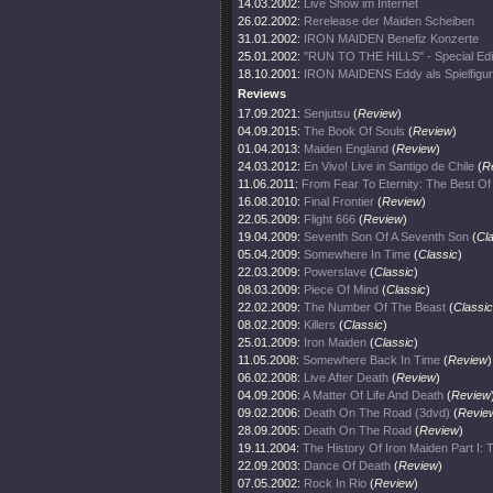
14.03.2002:
Live Show im Internet
26.02.2002:
Rerelease der Maiden Scheiben
31.01.2002:
IRON MAIDEN Benefiz Konzerte
25.01.2002:
"RUN TO THE HILLS" - Special Edi
18.10.2001:
IRON MAIDENS Eddy als Spielfigur
Reviews
17.09.2021:
Senjutsu
(
Review
)
04.09.2015:
The Book Of Souls
(
Review
)
01.04.2013:
Maiden England
(
Review
)
24.03.2012:
En Vivo! Live in Santigo de Chile
(
R
11.06.2011:
From Fear To Eternity: The Best O
16.08.2010:
Final Frontier
(
Review
)
22.05.2009:
Flight 666
(
Review
)
19.04.2009:
Seventh Son Of A Seventh Son
(
Cl
05.04.2009:
Somewhere In Time
(
Classic
)
22.03.2009:
Powerslave
(
Classic
)
08.03.2009:
Piece Of Mind
(
Classic
)
22.02.2009:
The Number Of The Beast
(
Classic
08.02.2009:
Killers
(
Classic
)
25.01.2009:
Iron Maiden
(
Classic
)
11.05.2008:
Somewhere Back In Time
(
Review
)
06.02.2008:
Live After Death
(
Review
)
04.09.2006:
A Matter Of Life And Death
(
Review
09.02.2006:
Death On The Road (3dvd)
(
Revie
28.09.2005:
Death On The Road
(
Review
)
19.11.2004:
The History Of Iron Maiden Part I:
22.09.2003:
Dance Of Death
(
Review
)
07.05.2002:
Rock In Rio
(
Review
)