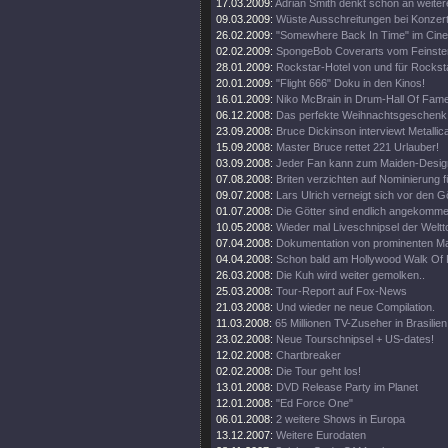
17.03.2009:
Adrian Smith denkt schon an weiter
09.03.2009:
Wüste Ausschreitungen bei Konzert
26.02.2009:
"Somewhere Back In Time" im Cine
02.02.2009:
SpongeBob Coverarts vom Feinste
28.01.2009:
Rockstar-Hotel von und für Rockst
20.01.2009:
"Flight 666" Doku in den Kinos!
16.01.2009:
Niko McBrain in Drum-Hall Of Fame
06.12.2008:
Das perfekte Weihnachtsgeschenk
23.09.2008:
Bruce Dickinson interviewt Metallic
15.09.2008:
Master Bruce rettet 221 Urlauber!
03.09.2008:
Jeder Fan kann zum Maiden-Desig
07.08.2008:
Briten verzichten auf Nominierung f
09.07.2008:
Lars Ulrich verneigt sich vor den G
01.07.2008:
Die Götter sind endlich angekomme
10.05.2008:
Wieder mal Liveschnipsel der Weltt
07.04.2008:
Dokumentation von prominenten M
04.04.2008:
Schon bald am Hollywood Walk Of
26.03.2008:
Die Kuh wird weiter gemolken..
25.03.2008:
Tour-Report auf Fox-News
21.03.2008:
Und wieder ne neue Compilation.
11.03.2008:
65 Millionen TV-Zuseher in Brasilien
23.02.2008:
Neue Tourschnipsel + US-dates!
12.02.2008:
Chartbreaker
02.02.2008:
Die Tour geht los!
13.01.2008:
DVD Release Party im Planet
12.01.2008:
"Ed Force One"
06.01.2008:
2 weitere Shows in Europa
13.12.2007:
Weitere Eurodaten