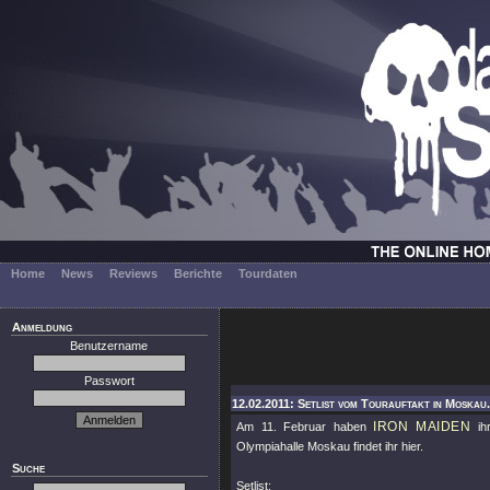
Home
News
Reviews
Berichte
Tourdaten
Anmeldung
Benutzername
Passwort
12.02.2011: Setlist vom Tourauftakt in Moskau.
IRON MAIDEN
Am 11. Februar haben
ih
Olympiahalle Moskau findet ihr hier.
Suche
Setlist: