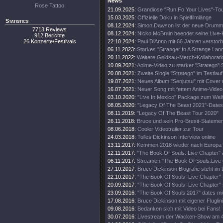
News
Rose Tattoo
21.09.2025:
Grandiose "Run Fo Your Lives"-To
15.03.2025:
Offizielle Doku in Spielfilmlänge
Statistics
08.12.2024:
Simon Dawson ist der neue Drumm
7713 Reviews
08.12.2024:
Nicko McBrain beendet seine Live-
912 Berichte
26 Konzerte/Festivals
22.10.2024:
Paul DiAnno mit 66 Jahren verstor
06.11.2023:
Starkes "Stranger In A Strange Lan
20.11.2022:
Weitere Geldsau-Merch-Kollaborati
10.09.2021:
Anime-Video zu starker "Stratego" 
20.08.2021:
Zweite Single "Stratego" im Testlauf
19.07.2021:
Neues Album "Senjutsu" mit Cover 
16.07.2021:
Neuer Song mit fettem Anime-Video
03.10.2020:
"Live In Mexico" Package zum Wei
08.05.2020:
"Legacy Of The Beast 2021"-Dates
08.11.2019:
"Legacy Of The Beast Tour 2020"
26.11.2018:
Bruce und sein Pro-Brexit-Statemen
08.06.2018:
Cooler Videotrailer zur Tour
24.03.2018:
Tolles Dickinson Interview online
13.11.2017:
Kommen 2018 wieder nach Europa
12.11.2017:
"The Book Of Souls: Live Chapter" 
06.11.2017:
Streamen "The Book Of Souls:Live
27.10.2017:
Bruce Dickinson Biografie steht im
22.10.2017:
"The Book Of Souls: Live Chapter" 
20.09.2017:
"The Book Of Souls: Live Chapter" 
23.09.2016:
"The Book Of Souls 2017" dates mi
17.08.2016:
Bruce Dickinson mit eigener Fluglini
09.08.2016:
Bedanken sich mit Video bei Fans!
30.07.2016:
Livestream der Wacken-Show am 4