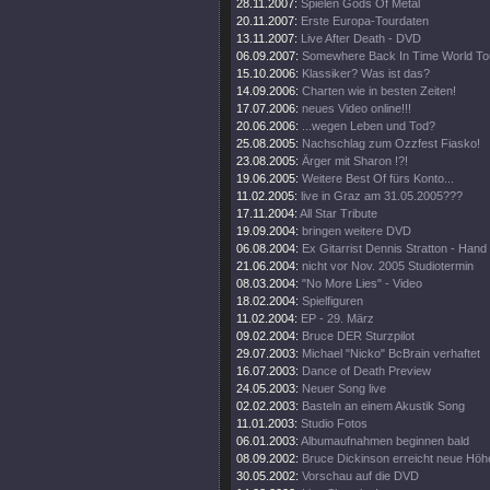
28.11.2007:
Spielen Gods Of Metal
20.11.2007:
Erste Europa-Tourdaten
13.11.2007:
Live After Death - DVD
06.09.2007:
Somewhere Back In Time World To
15.10.2006:
Klassiker? Was ist das?
14.09.2006:
Charten wie in besten Zeiten!
17.07.2006:
neues Video online!!!
20.06.2006:
...wegen Leben und Tod?
25.08.2005:
Nachschlag zum Ozzfest Fiasko!
23.08.2005:
Ärger mit Sharon !?!
19.06.2005:
Weitere Best Of fürs Konto...
11.02.2005:
live in Graz am 31.05.2005???
17.11.2004:
All Star Tribute
19.09.2004:
bringen weitere DVD
06.08.2004:
Ex Gitarrist Dennis Stratton - Hand
21.06.2004:
nicht vor Nov. 2005 Studiotermin
08.03.2004:
"No More Lies" - Video
18.02.2004:
Spielfiguren
11.02.2004:
EP - 29. März
09.02.2004:
Bruce DER Sturzpilot
29.07.2003:
Michael "Nicko" BcBrain verhaftet
16.07.2003:
Dance of Death Preview
24.05.2003:
Neuer Song live
02.02.2003:
Basteln an einem Akustik Song
11.01.2003:
Studio Fotos
06.01.2003:
Albumaufnahmen beginnen bald
08.09.2002:
Bruce Dickinson erreicht neue Höh
30.05.2002:
Vorschau auf die DVD