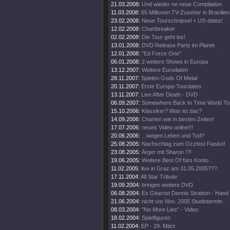
21.03.2008:
Und wieder ne neue Compilation.
11.03.2008:
65 Millionen TV-Zuseher in Brasilien
23.02.2008:
Neue Tourschnipsel + US-dates!
12.02.2008:
Chartbreaker
02.02.2008:
Die Tour geht los!
13.01.2008:
DVD Release Party im Planet
12.01.2008:
"Ed Force One"
06.01.2008:
2 weitere Shows in Europa
13.12.2007:
Weitere Eurodaten
28.11.2007:
Spielen Gods Of Metal
20.11.2007:
Erste Europa-Tourdaten
13.11.2007:
Live After Death - DVD
06.09.2007:
Somewhere Back In Time World To
15.10.2006:
Klassiker? Was ist das?
14.09.2006:
Charten wie in besten Zeiten!
17.07.2006:
neues Video online!!!
20.06.2006:
...wegen Leben und Tod?
25.08.2005:
Nachschlag zum Ozzfest Fiasko!
23.08.2005:
Ärger mit Sharon !?!
19.06.2005:
Weitere Best Of fürs Konto...
11.02.2005:
live in Graz am 31.05.2005???
17.11.2004:
All Star Tribute
19.09.2004:
bringen weitere DVD
06.08.2004:
Ex Gitarrist Dennis Stratton - Hand
21.06.2004:
nicht vor Nov. 2005 Studiotermin
08.03.2004:
"No More Lies" - Video
18.02.2004:
Spielfiguren
11.02.2004:
EP - 29. März