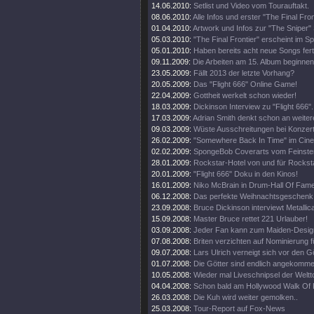
14.06.2010:
Setlist und Video vom Tourauftakt.
08.06.2010:
Alle Infos und erster "The Final Fro
01.04.2010:
Artwork und Infos zur "The Sniper" 
05.03.2010:
"The Final Frontier" erscheint im 
05.01.2010:
Haben bereits acht neue Songs fert
09.11.2009:
Die Arbeiten am 15. Album beginnen
23.05.2009:
Fällt 2013 der letzte Vorhang?
20.05.2009:
Das "Flight 666" Online Game!
22.04.2009:
Gottheit werkelt schon wieder!
18.03.2009:
Dickinson Interview zu "Flight 666".
17.03.2009:
Adrian Smith denkt schon an weiter
09.03.2009:
Wüste Ausschreitungen bei Konzert
26.02.2009:
"Somewhere Back In Time" im Cine
02.02.2009:
SpongeBob Coverarts vom Feinste
28.01.2009:
Rockstar-Hotel von und für Rockst
20.01.2009:
"Flight 666" Doku in den Kinos!
16.01.2009:
Niko McBrain in Drum-Hall Of Fame
06.12.2008:
Das perfekte Weihnachtsgeschenk
23.09.2008:
Bruce Dickinson interviewt Metallic
15.09.2008:
Master Bruce rettet 221 Urlauber!
03.09.2008:
Jeder Fan kann zum Maiden-Desig
07.08.2008:
Briten verzichten auf Nominierung f
09.07.2008:
Lars Ulrich verneigt sich vor den G
01.07.2008:
Die Götter sind endlich angekomme
10.05.2008:
Wieder mal Liveschnipsel der Weltt
04.04.2008:
Schon bald am Hollywood Walk Of
26.03.2008:
Die Kuh wird weiter gemolken..
25.03.2008:
Tour-Report auf Fox-News