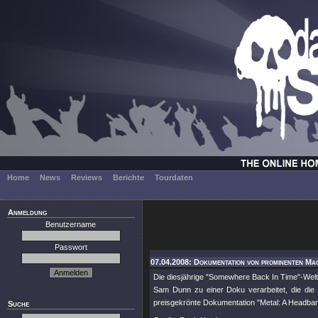
Home
News
Reviews
Berichte
Tourdaten
Anmeldung
Benutzername
Passwort
07.04.2008: Dokumentation von prominenten Mac
Die diesjährige "Somewhere Back In Time"-We
Sam Dunn zu einer Doku verarbeitet, die die
preisgekrönte Dokumentation "Metal: A Headban
Suche