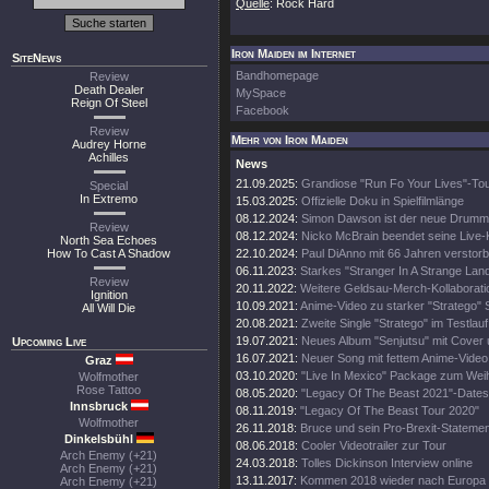
Quelle
: Rock Hard
Iron Maiden im Internet
SiteNews
Bandhomepage
Review
Death Dealer
MySpace
Reign Of Steel
Facebook
Review
Mehr von Iron Maiden
Audrey Horne
Achilles
News
21.09.2025:
Grandiose "Run Fo Your Lives"-To
Special
In Extremo
15.03.2025:
Offizielle Doku in Spielfilmlänge
08.12.2024:
Simon Dawson ist der neue Drumm
Review
08.12.2024:
Nicko McBrain beendet seine Live-
North Sea Echoes
How To Cast A Shadow
22.10.2024:
Paul DiAnno mit 66 Jahren verstor
06.11.2023:
Starkes "Stranger In A Strange Lan
Review
20.11.2022:
Weitere Geldsau-Merch-Kollaborati
Ignition
10.09.2021:
Anime-Video zu starker "Stratego" 
All Will Die
20.08.2021:
Zweite Single "Stratego" im Testlauf
19.07.2021:
Neues Album "Senjutsu" mit Cover 
Upcoming Live
16.07.2021:
Neuer Song mit fettem Anime-Video
Graz
03.10.2020:
"Live In Mexico" Package zum Wei
Wolfmother
Rose Tattoo
08.05.2020:
"Legacy Of The Beast 2021"-Dates
Innsbruck
08.11.2019:
"Legacy Of The Beast Tour 2020"
Wolfmother
26.11.2018:
Bruce und sein Pro-Brexit-Statemen
Dinkelsbühl
08.06.2018:
Cooler Videotrailer zur Tour
Arch Enemy (+21)
24.03.2018:
Tolles Dickinson Interview online
Arch Enemy (+21)
13.11.2017:
Kommen 2018 wieder nach Europa
Arch Enemy (+21)