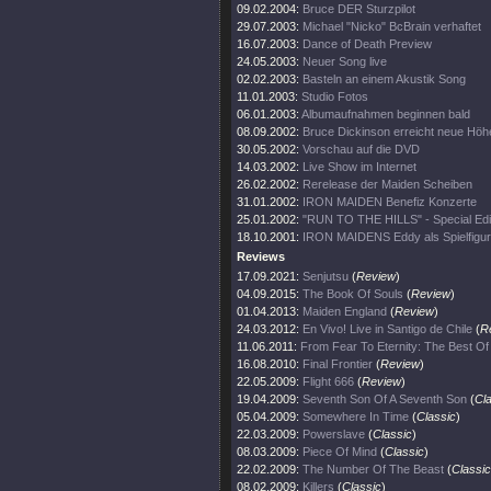
09.02.2004:
Bruce DER Sturzpilot
29.07.2003:
Michael "Nicko" BcBrain verhaftet
16.07.2003:
Dance of Death Preview
24.05.2003:
Neuer Song live
02.02.2003:
Basteln an einem Akustik Song
11.01.2003:
Studio Fotos
06.01.2003:
Albumaufnahmen beginnen bald
08.09.2002:
Bruce Dickinson erreicht neue Höh
30.05.2002:
Vorschau auf die DVD
14.03.2002:
Live Show im Internet
26.02.2002:
Rerelease der Maiden Scheiben
31.01.2002:
IRON MAIDEN Benefiz Konzerte
25.01.2002:
"RUN TO THE HILLS" - Special Edi
18.10.2001:
IRON MAIDENS Eddy als Spielfigur
Reviews
17.09.2021:
Senjutsu
(
Review
)
04.09.2015:
The Book Of Souls
(
Review
)
01.04.2013:
Maiden England
(
Review
)
24.03.2012:
En Vivo! Live in Santigo de Chile
(
R
11.06.2011:
From Fear To Eternity: The Best O
16.08.2010:
Final Frontier
(
Review
)
22.05.2009:
Flight 666
(
Review
)
19.04.2009:
Seventh Son Of A Seventh Son
(
Cl
05.04.2009:
Somewhere In Time
(
Classic
)
22.03.2009:
Powerslave
(
Classic
)
08.03.2009:
Piece Of Mind
(
Classic
)
22.02.2009:
The Number Of The Beast
(
Classic
08.02.2009:
Killers
(
Classic
)