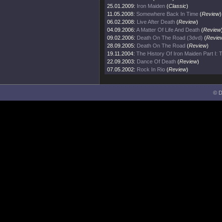
25.01.2009:
Iron Maiden
(
Classic
)
11.05.2008:
Somewhere Back In Time
(
Review
)
06.02.2008:
Live After Death
(
Review
)
04.09.2006:
A Matter Of Life And Death
(
Review
09.02.2006:
Death On The Road (3dvd)
(
Revie
28.09.2005:
Death On The Road
(
Review
)
19.11.2004:
The History Of Iron Maiden Part I:
22.09.2003:
Dance Of Death
(
Review
)
07.05.2002:
Rock In Rio
(
Review
)
© D