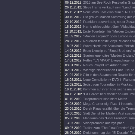
06.12.2012:
2013 am See Rock Festival in Gra
26.11.2012:
Steve Harris verkauft sein "Landhau
05.11.2012:
Neue Vans Kollektion zum "TNOTB"
30.10.2012:
Die größte Maiden Sammlung der W
22.10.2012:
Frankfurt ausverkauft, neuer Zusat
18.10.2012:
Harris philosophiert über "Ablaufda
11.10.2012:
Erste Tourdaten für "Maiden Englan
21.09.2012:
"Maiden England" goes Europe in 2
28.08.2012:
Neuerlich fetteste Vinyl Releases v
18.07.2012:
Steve Harris mit Soloalbum "British 
14.03.2012:
Erste Liveclip zu "Blood Brothers" o
16.02.2012:
Starten legendäre "Maiden England"
17.01.2012:
Fettes "EN VIVO!" Livepackage für
03.01.2012:
Neues Projekt um Adrian Smith.
02.01.2012:
Wichtige Nachricht an Fans: Heute
21.04.2011:
Gibt in den Staaten den Roadie für d
16.03.2011:
Neue Compilation + DVD in Planung
12.02.2011:
Setlist vom Tourauftakt in Moskau.
19.11.2010:
Kommen auf ihrer Tour sechs mal 
04.11.2010:
"Ed-Force" hebt wieder ab und umr
01.10.2010:
Teleprompter sind nicht Metal!
24.08.2010:
Mega Charterfolg. Platz 1 in sechs
23.08.2010:
Derek Riggs erzählt über die Trenn
16.08.2010:
Statt Dienst bei Maiden. Arzt suspen
05.08.2010:
Man kann das "Final Frontier" Gam
13.07.2010:
Videopremiere auf MySpace!
09.07.2010:
Trailer zum "The Final Frontier" Clip
26.06.2010:
Dickinson mag den "El Dorado" Tea