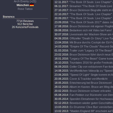
Arch Enemy (+21)
12.11.2017:
"The Book Of Souls: Live Chapter" 
München
06.11.2017:
Streamen "The Book Of Souls:Live
Rose Tattoo
27.10.2017:
Bruce Dickinson Biografie steht im
22.10.2017:
"The Book Of Souls: Live Chapter" 
Statistics
20.09.2017:
"The Book Of Souls: Live Chapter" 
7714 Reviews
23.09.2016:
"The Book Of Souls 2017" dates mi
912 Berichte
17.08.2016:
Bruce Dickinson mit eigener Fluglini
26 Konzerte/Festivals
09.08.2016:
Bedanken sich mit Video bei Fans!
30.07.2016:
Livestream der Wacken-Show am 4
04.06.2016:
Offizieller "Death Or Glory" Live-Tou
13.04.2016:
Mit Bruce durchs Cockpit der Ed-
14.03.2016:
"Empire Of The Clouds" Record-St
01.03.2016:
Trailer zum "Legacy Of The Beast"
23.02.2016:
Bruce Dickinson führt durch neue
18.01.2016:
"Legacy Of The Beast" Game kom
16.10.2015:
Tourdates 2016 für große Festivals
06.09.2015:
Geiler Clip von exklusivem Fan-list
14.08.2015:
Veröffentlichen Videoclip zu "Speed 
23.06.2015:
"Speed Of Light" Single kommt im A
20.06.2015:
Cover & Tracklist veröffentlicht
18.05.2015:
Erleichterung bei Bruce Dickinson!
28.02.2015:
Album im Kasten. Bruce am Weg d
20.02.2015:
Bruce Dickinson schwer erkrankt.
05.08.2014:
Fan-Petition zur Rückkehr von Der
30.05.2014:
Spenden Einnahmen für Hochwass
02.12.2013:
Beweisen wieder guten Geschäftss
13.03.2013:
Ex-Drummer Clive Burr verstorben
13.02.2013:
"Maiden England 88" erscheint auf 