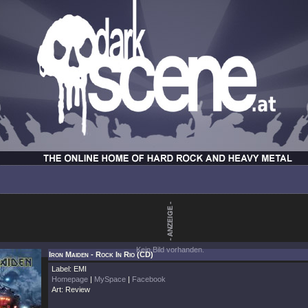
Kein Bild vorhanden.
Iron Maiden - Rock In Rio (CD)
Label: EMI
Homepage
|
MySpace
|
Facebook
Art: Review