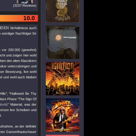
(3237 Reviews)
10.0
IDEN
Verhältnisse auch
n würdiger Nachfolger für
n vor 200.000 (gewohnt)
ucht und zeigen hier wohl
ben den alten Klassikern
siker unterzubringen und
ser Besetzung, live wohl
ind und wohl auch bleiben
ills"
,
"Hallowed Be Thy
 Blaze Phase
"The Sign Of
orld"
Material, was der
versen live Scheiben und
t.
ufnahme, an der definitiv
einen Ganserlhautschauer