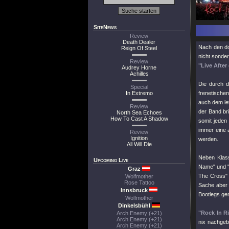
SiteNews
Review
Death Dealer
Nach den d
Reign Of Steel
nicht sonde
Review
"Live After
Audrey Horne
Achilles
Die durch d
Special
In Extremo
frenetischen
auch dem le
Review
der Band br
North Sea Echoes
How To Cast A Shadow
somit jeden
immer eine a
Review
Ignition
werden.
All Will Die
Neben Klas
Upcoming Live
Name"
und
Graz
The Cross"
Wolfmother
Rose Tattoo
Sache aber 
Innsbruck
Bootlegs gen
Wolfmother
Dinkelsbühl
"Rock In R
Arch Enemy (+21)
Arch Enemy (+21)
nix nachgeb
Arch Enemy (+21)