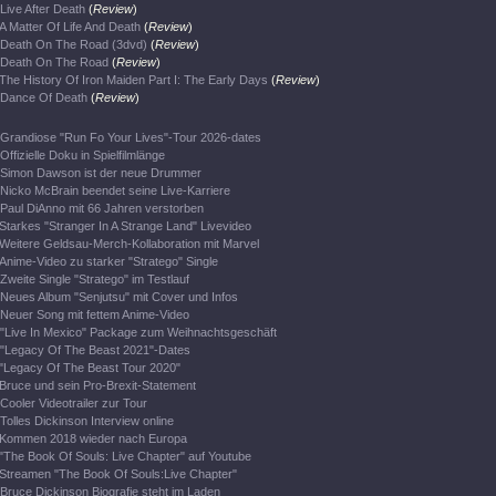
Live After Death
(
Review
)
A Matter Of Life And Death
(
Review
)
Death On The Road (3dvd)
(
Review
)
Death On The Road
(
Review
)
The History Of Iron Maiden Part I: The Early Days
(
Review
)
Dance Of Death
(
Review
)
Grandiose "Run Fo Your Lives"-Tour 2026-dates
Offizielle Doku in Spielfilmlänge
Simon Dawson ist der neue Drummer
Nicko McBrain beendet seine Live-Karriere
Paul DiAnno mit 66 Jahren verstorben
Starkes "Stranger In A Strange Land" Livevideo
Weitere Geldsau-Merch-Kollaboration mit Marvel
Anime-Video zu starker "Stratego" Single
Zweite Single "Stratego" im Testlauf
Neues Album "Senjutsu" mit Cover und Infos
Neuer Song mit fettem Anime-Video
"Live In Mexico" Package zum Weihnachtsgeschäft
"Legacy Of The Beast 2021"-Dates
"Legacy Of The Beast Tour 2020"
Bruce und sein Pro-Brexit-Statement
Cooler Videotrailer zur Tour
Tolles Dickinson Interview online
Kommen 2018 wieder nach Europa
"The Book Of Souls: Live Chapter" auf Youtube
Streamen "The Book Of Souls:Live Chapter"
Bruce Dickinson Biografie steht im Laden