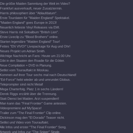
Die größte Maiden Sammlung der Welt im Video?
Frankfurt ausverkauft, neuer Zusatztermin.
Harris philosophiert über "Ablaufdatum".
Erste Tourdaten für "Maiden England" Spektakel.
"Maiden England" goes Europe in 2013!
Neuerlich fetteste Vinyl Releases via EMI.
Steve Harris mit Soloalbum "British Lion".
Erste Liveclip zu "Blood Brothers" online.
Starten legendäre "Maiden England" Tour!
Fettes "EN VIVO!" Livepackage für Aug und Ohr!
Neues Projekt um Adrian Smith.
Wichtige Nachricht an Fans: Heute um 21:00 Uhr.
Gibt in den Staaten den Roadie für die Götter.
Neue Compilation + DVD in Planung.
Setlist vom Tourauftakt in Moskau.
Kommen auf ihrer Tour sechs mal nach Deutschland!
"Ed-Force" hebt wieder ab und umrundet Globus.
Teleprompter sind nicht Metal!
Mega Charterfolg. Platz 1 in sechs Ländern!
Derek Riggs erzählt über die Trennung.
Statt Dienst bei Maiden. Arzt suspendiert!
Man kann das "Final Frontier" Game antesten.
Videopremiere auf MySpace!
Trailer zum "The Final Frontier" Clip online.
Dickinson mag den "El Dorado" Teaser nicht.
Setlist und Video vom Tourauftakt.
Alle Infos und erster "The Final Frontier" Song.
Artwork und Infos zur "The Sniper" Single.