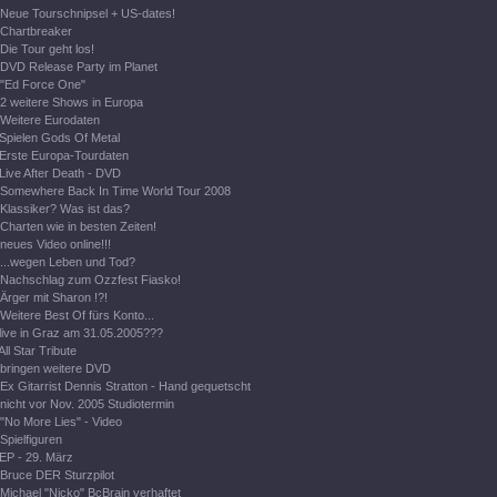
Neue Tourschnipsel + US-dates!
Chartbreaker
Die Tour geht los!
DVD Release Party im Planet
"Ed Force One"
2 weitere Shows in Europa
Weitere Eurodaten
Spielen Gods Of Metal
Erste Europa-Tourdaten
Live After Death - DVD
Somewhere Back In Time World Tour 2008
Klassiker? Was ist das?
Charten wie in besten Zeiten!
neues Video online!!!
...wegen Leben und Tod?
Nachschlag zum Ozzfest Fiasko!
Ärger mit Sharon !?!
Weitere Best Of fürs Konto...
live in Graz am 31.05.2005???
All Star Tribute
bringen weitere DVD
Ex Gitarrist Dennis Stratton - Hand gequetscht
nicht vor Nov. 2005 Studiotermin
"No More Lies" - Video
Spielfiguren
EP - 29. März
Bruce DER Sturzpilot
Michael "Nicko" BcBrain verhaftet