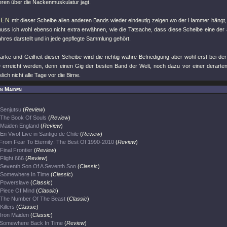
ren über die Nackenmuskulatur jagt.
DEN
mit dieser Scheibe allen anderen Bands wieder eindeutig zeigen wo der Hammer hängt
muss ich wohl ebenso nicht extra erwähnen, wie die Tatsache, dass diese Scheibe eine der 
ahres darstellt und in jede gepflegte Sammlung gehört.
ärke und Geilheit dieser Scheibe wird die richtig wahre Befriedigung aber wohl erst bei d
erreicht werden, denn einen Gig der besten Band der Welt, noch dazu vor einer derart
lich nicht alle Tage vor die Birne.
on Maiden
Senjutsu
(
Review
)
The Book Of Souls
(
Review
)
Maiden England
(
Review
)
En Vivo! Live in Santigo de Chile
(
Review
)
From Fear To Eternity: The Best Of 1990-2010
(
Review
)
Final Frontier
(
Review
)
Flight 666
(
Review
)
Seventh Son Of A Seventh Son
(
Classic
)
Somewhere In Time
(
Classic
)
Powerslave
(
Classic
)
Piece Of Mind
(
Classic
)
The Number Of The Beast
(
Classic
)
Killers
(
Classic
)
Iron Maiden
(
Classic
)
Somewhere Back In Time
(
Review
)