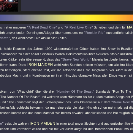
MA
och eher mageren
"A Real Dead One"
und
"A Real Live One"
Scheiben und dem für
rlich umwerfenden Donnington Ableger überkommt uns mit
"Rock In Rio"
nun endlich mal ei
 death"
, das wohl beste Live Album aller Zeiten.
ie holde Reunion des Jahres 1999 wiedererstärkten Götter haben ihre Show in Brasilie
 Südländern zu einer absolut eindrucksvollen Dokumentation ihrer aktuellen Stärke missbra
tzten Kritiker sehr überzeugend, dass das
"Brave New World"
Material fast bedenkenlos ne
IRON MAIDEN
illieren kann. Dass
wohl zehn Stunden spielen müssten, um alle ihre Klas
 zu befriedigen, steht ebenso fest, wie die Tatsache dass die Jungfrauen, vor Allem in die
bsolute Macht und in Kombination mit ihren Hits, das ultimative Mass aller Dinge waren, s
sikern von
"Wrathchild"
über die drei
"Number Of The Beast"
Standards
"Run To The H
"The Number Of The Beast"
und weiteren alten Hämmern bis hin zu den starken Songs der
und
"The Clansman"
liegt der Schwerpunkt des Sets klarerweise auf dem
"Brave New W
keinesfalls schlecht bekommt, da man einerseits die alten Hits eh schon mehrmals auf di
iessen konnte und das neue Material, wie bereits erwähnt, absolut klasse und live tauglich is
IRON MAIDEN
io"
zeigt die wahren
in einer total unverfälschten und authentischen live A
essert und verfeinert wurde und die mir vor Allem aufgrund des frenetischen Publikums 