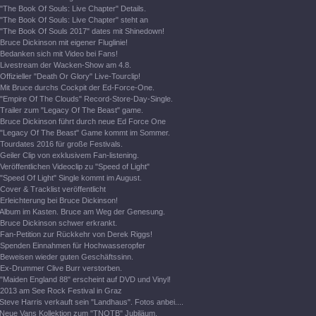
"The Book Of Souls: Live Chapter" Details.
"The Book Of Souls: Live Chapter" steht an
"The Book Of Souls 2017" dates mit Shinedown!
Bruce Dickinson mit eigener Fluglinie!
Bedanken sich mit Video bei Fans!
Livestream der Wacken-Show am 4.8.
Offizieller "Death Or Glory" Live-Tourclip!
Mit Bruce durchs Cockpit der Ed-Force-One.
"Empire Of The Clouds" Record-Store-Day-Single.
Trailer zum "Legacy Of The Beast" game.
Bruce Dickinson führt durch neue Ed Force One
"Legacy Of The Beast" Game kommt im Sommer.
Tourdates 2016 für große Festivals.
Geiler Clip von exklusivem Fan-listening.
Veröffentlichen Videoclip zu "Speed of Light"
"Speed Of Light" Single kommt im August.
Cover & Tracklist veröffentlicht
Erleichterung bei Bruce Dickinson!
Album im Kasten. Bruce am Weg der Genesung.
Bruce Dickinson schwer erkrankt.
Fan-Petition zur Rückkehr von Derek Riggs!
Spenden Einnahmen für Hochwasseropfer
Beweisen wieder guten Geschäftssinn.
Ex-Drummer Clive Burr verstorben.
"Maiden England 88" erscheint auf DVD und Vinyl!
2013 am See Rock Festival in Graz
Steve Harris verkauft sein "Landhaus". Fotos anbei....
Neue Vans Kollektion zum "TNOTB" Jubiläum.