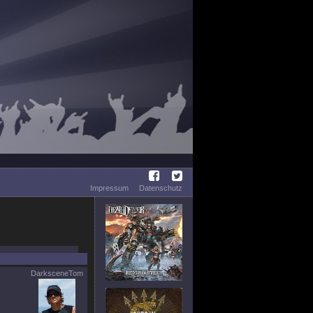
Impressum
Datenschutz
DarksceneTom