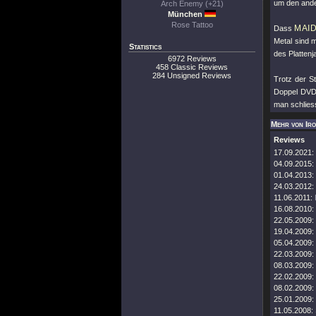
um den ande
Arch Enemy (+21)
München
Rose Tattoo
MAI
Dass
Metal sind 
Statistics
des Plattenj
6972 Reviews
458 Classic Reviews
284 Unsigned Reviews
Trotz der St
Doppel DVD 
man schliess
Mehr von Ir
Reviews
17.09.2021:
04.09.2015:
01.04.2013:
24.03.2012:
11.06.2011:
16.08.2010:
22.05.2009:
19.04.2009:
05.04.2009:
22.03.2009:
08.03.2009:
22.02.2009:
08.02.2009:
25.01.2009:
11.05.2008: