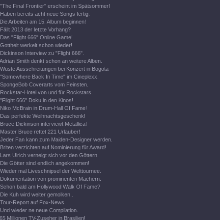
"The Final Frontier" erscheint im Spätsommer!
Haben bereits acht neue Songs fertig.
Die Arbeiten am 15. Album beginnen!
Fällt 2013 der letzte Vorhang?
Das "Flight 666" Online Game!
Gottheit werkelt schon wieder!
Dickinson Interview zu "Flight 666".
Adrian Smith denkt schon an weitere Alben.
Wüste Ausschreitungen bei Konzert in Bogota
"Somewhere Back In Time" im Cineplexx.
SpongeBob Coverarts vom Feinsten.
Rockstar-Hotel von und für Rockstars.
"Flight 666" Doku in den Kinos!
Niko McBrain in Drum-Hall Of Fame!
Das perfekte Weihnachtsgeschenk!
Bruce Dickinson interviewt Metallica!
Master Bruce rettet 221 Urlauber!
Jeder Fan kann zum Maiden-Designer werden.
Briten verzichten auf Nominierung für Award!
Lars Ulrich verneigt sich vor den Göttern.
Die Götter sind endlich angekommen!
Wieder mal Liveschnipsel der Welttournee.
Dokumentation von prominenten Machern.
Schon bald am Hollywood Walk Of Fame?
Die Kuh wird weiter gemolken..
Tour-Report auf Fox-News
Und wieder ne neue Compilation.
65 Millionen TV-Zuseher in Brasilien!