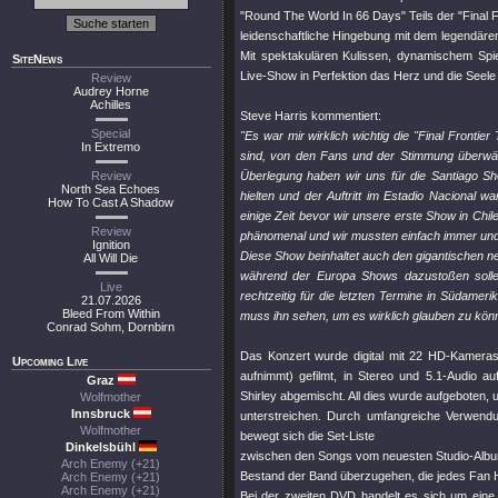
"Round The World In 66 Days" Teils der "Final Fr
leidenschaftliche Hingebung mit dem legendäre
Mit spektakulären Kulissen, dynamischem Spie
SiteNews
Live-Show in Perfektion das Herz und die Seel
Review
Audrey Horne
Achilles
Steve Harris kommentiert:
Special
"Es war mir wirklich wichtig die "Final Frontier
In Extremo
sind, von den Fans und der Stimmung überwälti
Review
Überlegung haben wir uns für die Santiago Sh
North Sea Echoes
hielten und der Auftritt im Estadio Nacional 
How To Cast A Shadow
einige Zeit bevor wir unsere erste Show in Chil
Review
phänomenal und wir mussten einfach immer un
Ignition
Diese Show beinhaltet auch den gigantischen ne
All Will Die
während der Europa Shows dazustoßen sollen
Live
rechtzeitig für die letzten Termine in Südame
21.07.2026
Bleed From Within
muss ihn sehen, um es wirklich glauben zu kön
Conrad Sohm, Dornbirn
Das Konzert wurde digital mit 22 HD-Kamera
Upcoming Live
aufnimmt) gefilmt, in Stereo und 5.1-Audio 
Graz
Shirley abgemischt. All dies wurde aufgeboten,
Wolfmother
Innsbruck
unterstreichen. Durch umfangreiche Verwendu
Wolfmother
bewegt sich die Set-Liste
Dinkelsbühl
zwischen den Songs vom neuesten Studio-Al
Arch Enemy (+21)
Bestand der Band überzugehen, die jedes Fan 
Arch Enemy (+21)
Arch Enemy (+21)
Bei der zweiten DVD handelt es sich um eine