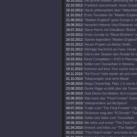
30.10.2012:
Die größte Maiden Sammlung der W
22.10.2012:
Frankfurt ausverkauft, neuer Zusat
18.10.2012:
Harris philosophiert über "Ablaufda
11.10.2012:
Erste Tourdaten für "Maiden Englan
21.09.2012:
"Maiden England" goes Europe in 2
28.08.2012:
Neuerlich fetteste Vinyl Releases v
18.07.2012:
Steve Harris mit Soloalbum "British 
14.03.2012:
Erste Liveclip zu "Blood Brothers" o
16.02.2012:
Starten legendäre "Maiden England"
03.01.2012:
Neues Projekt um Adrian Smith.
02.01.2012:
Wichtige Nachricht an Fans: Heute
21.04.2011:
Gibt in den Staaten den Roadie für d
16.03.2011:
Neue Compilation + DVD in Planung
12.02.2011:
Setlist vom Tourauftakt in Moskau.
19.11.2010:
Kommen auf ihrer Tour sechs mal 
04.11.2010:
"Ed-Force" hebt wieder ab und umr
01.10.2010:
Teleprompter sind nicht Metal!
24.08.2010:
Mega Charterfolg. Platz 1 in sechs
23.08.2010:
Derek Riggs erzählt über die Trenn
16.08.2010:
Statt Dienst bei Maiden. Arzt suspen
05.08.2010:
Man kann das "Final Frontier" Gam
13.07.2010:
Videopremiere auf MySpace!
09.07.2010:
Trailer zum "The Final Frontier" Clip
26.06.2010:
Dickinson mag den "El Dorado" Tea
14.06.2010:
Setlist und Video vom Tourauftakt.
08.06.2010:
Alle Infos und erster "The Final Fro
01.04.2010:
Artwork und Infos zur "The Sniper" 
05.03.2010:
"The Final Frontier" erscheint im 