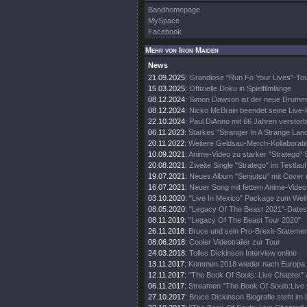
Bandhomepage
MySpace
Facebook
Mehr von Iron Maiden
News
21.09.2025:
Grandiose "Run Fo Your Lives"-To
15.03.2025:
Offizielle Doku in Spielfilmlänge
08.12.2024:
Simon Dawson ist der neue Drumm
08.12.2024:
Nicko McBrain beendet seine Live-
22.10.2024:
Paul DiAnno mit 66 Jahren verstor
06.11.2023:
Starkes "Stranger In A Strange Lan
20.11.2022:
Weitere Geldsau-Merch-Kollaborati
10.09.2021:
Anime-Video zu starker "Stratego" 
20.08.2021:
Zweite Single "Stratego" im Testlauf
19.07.2021:
Neues Album "Senjutsu" mit Cover 
16.07.2021:
Neuer Song mit fettem Anime-Video
03.10.2020:
"Live In Mexico" Package zum Wei
08.05.2020:
"Legacy Of The Beast 2021"-Dates
08.11.2019:
"Legacy Of The Beast Tour 2020"
26.11.2018:
Bruce und sein Pro-Brexit-Statemen
08.06.2018:
Cooler Videotrailer zur Tour
24.03.2018:
Tolles Dickinson Interview online
13.11.2017:
Kommen 2018 wieder nach Europa
12.11.2017:
"The Book Of Souls: Live Chapter" 
06.11.2017:
Streamen "The Book Of Souls:Live
27.10.2017:
Bruce Dickinson Biografie steht im