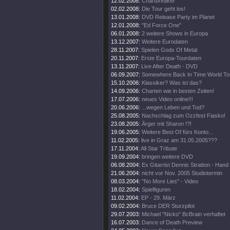
12.02.2008:
Chartbreaker
02.02.2008:
Die Tour geht los!
13.01.2008:
DVD Release Party im Planet
12.01.2008:
"Ed Force One"
06.01.2008:
2 weitere Shows in Europa
13.12.2007:
Weitere Eurodaten
28.11.2007:
Spielen Gods Of Metal
20.11.2007:
Erste Europa-Tourdaten
13.11.2007:
Live After Death - DVD
06.09.2007:
Somewhere Back In Time World To
15.10.2006:
Klassiker? Was ist das?
14.09.2006:
Charten wie in besten Zeiten!
17.07.2006:
neues Video online!!!
20.06.2006:
...wegen Leben und Tod?
25.08.2005:
Nachschlag zum Ozzfest Fiasko!
23.08.2005:
Ärger mit Sharon !?!
19.06.2005:
Weitere Best Of fürs Konto...
11.02.2005:
live in Graz am 31.05.2005???
17.11.2004:
All Star Tribute
19.09.2004:
bringen weitere DVD
06.08.2004:
Ex Gitarrist Dennis Stratton - Hand
21.06.2004:
nicht vor Nov. 2005 Studiotermin
08.03.2004:
"No More Lies" - Video
18.02.2004:
Spielfiguren
11.02.2004:
EP - 29. März
09.02.2004:
Bruce DER Sturzpilot
29.07.2003:
Michael "Nicko" BcBrain verhaftet
16.07.2003:
Dance of Death Preview