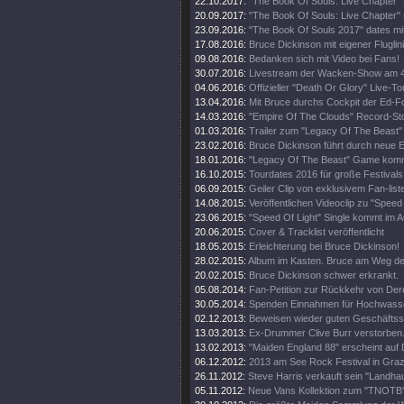
22.10.2017:
"The Book Of Souls: Live Chapter" 
20.09.2017:
"The Book Of Souls: Live Chapter" 
23.09.2016:
"The Book Of Souls 2017" dates mi
17.08.2016:
Bruce Dickinson mit eigener Fluglini
09.08.2016:
Bedanken sich mit Video bei Fans!
30.07.2016:
Livestream der Wacken-Show am 4
04.06.2016:
Offizieller "Death Or Glory" Live-Tou
13.04.2016:
Mit Bruce durchs Cockpit der Ed-
14.03.2016:
"Empire Of The Clouds" Record-St
01.03.2016:
Trailer zum "Legacy Of The Beast"
23.02.2016:
Bruce Dickinson führt durch neue
18.01.2016:
"Legacy Of The Beast" Game kom
16.10.2015:
Tourdates 2016 für große Festivals
06.09.2015:
Geiler Clip von exklusivem Fan-list
14.08.2015:
Veröffentlichen Videoclip zu "Speed 
23.06.2015:
"Speed Of Light" Single kommt im A
20.06.2015:
Cover & Tracklist veröffentlicht
18.05.2015:
Erleichterung bei Bruce Dickinson!
28.02.2015:
Album im Kasten. Bruce am Weg d
20.02.2015:
Bruce Dickinson schwer erkrankt.
05.08.2014:
Fan-Petition zur Rückkehr von Der
30.05.2014:
Spenden Einnahmen für Hochwass
02.12.2013:
Beweisen wieder guten Geschäftss
13.03.2013:
Ex-Drummer Clive Burr verstorben
13.02.2013:
"Maiden England 88" erscheint auf 
06.12.2012:
2013 am See Rock Festival in Gra
26.11.2012:
Steve Harris verkauft sein "Landhau
05.11.2012:
Neue Vans Kollektion zum "TNOTB"