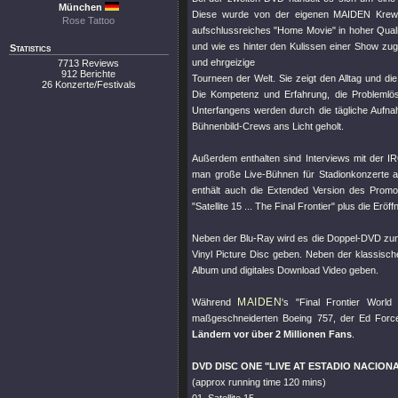
München
Diese wurde von der eigenen MAIDEN Krew u
Rose Tattoo
aufschlussreiches "Home Movie" in hoher Qualit
und wie es hinter den Kulissen einer Show zug
Statistics
und ehrgeizige
7713 Reviews
912 Berichte
Tourneen der Welt. Sie zeigt den Alltag und d
26 Konzerte/Festivals
Die Kompetenz und Erfahrung, die Problemlö
Unterfangens werden durch die tägliche Aufnahm
Bühnenbild-Crews ans Licht geholt.
Außerdem enthalten sind Interviews mit der 
man große Live-Bühnen für Stadionkonzerte 
enthält auch die Extended Version des Promo-V
"Satellite 15 ... The Final Frontier" plus die Er
Neben der Blu-Ray wird es die Doppel-DVD zunäc
Vinyl Picture Disc geben. Neben der klassis
Album und digitales Download Video geben.
MAIDEN
Während
's "Final Frontier Worl
maßgeschneiderten Boeing 757, der Ed Force
Ländern vor über 2 Millionen Fans
.
DVD DISC ONE "LIVE AT ESTADIO NACION
(approx running time 120 mins)