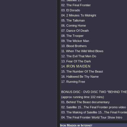
01. Satellite 15
02. The Final Frontier
03. El Dorado
04. 2 Minutes To Midnight
05. The Talisman
06. Coming Home
07. Dance Of Death
08. The Trooper
09. The Wicker Man
10. Blood Brothers
11. When The Wild Wind Blows
12. The Evil That Men Do
13. Fear Of The Dark
IRON MAIDEN
14.
15. The Number Of The Beast
16. Hallowed Be Thy Name
17. Running Free
BONUS DISC - DVD DISC TWO "BEHIND THE
(approx running time 102 mins)
01. Behind The Beast documentary
02. Satellite 15...The Final Frontier promo video 
03. The Making of Satellite 15...The Final Front
04. The Final Frontier World Tour Show Intro
Iron Maiden im Internet