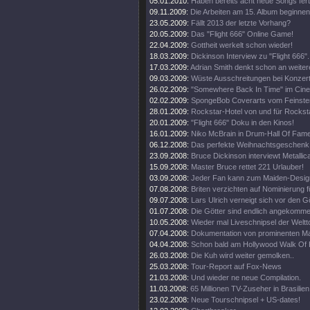
05.01.2010:
Haben bereits acht neue Songs fert
09.11.2009:
Die Arbeiten am 15. Album beginnen
23.05.2009:
Fällt 2013 der letzte Vorhang?
20.05.2009:
Das "Flight 666" Online Game!
22.04.2009:
Gottheit werkelt schon wieder!
18.03.2009:
Dickinson Interview zu "Flight 666".
17.03.2009:
Adrian Smith denkt schon an weiter
09.03.2009:
Wüste Ausschreitungen bei Konzert
26.02.2009:
"Somewhere Back In Time" im Cine
02.02.2009:
SpongeBob Coverarts vom Feinste
28.01.2009:
Rockstar-Hotel von und für Rockst
20.01.2009:
"Flight 666" Doku in den Kinos!
16.01.2009:
Niko McBrain in Drum-Hall Of Fame
06.12.2008:
Das perfekte Weihnachtsgeschenk
23.09.2008:
Bruce Dickinson interviewt Metallic
15.09.2008:
Master Bruce rettet 221 Urlauber!
03.09.2008:
Jeder Fan kann zum Maiden-Desig
07.08.2008:
Briten verzichten auf Nominierung f
09.07.2008:
Lars Ulrich verneigt sich vor den G
01.07.2008:
Die Götter sind endlich angekomme
10.05.2008:
Wieder mal Liveschnipsel der Weltt
07.04.2008:
Dokumentation von prominenten M
04.04.2008:
Schon bald am Hollywood Walk Of
26.03.2008:
Die Kuh wird weiter gemolken..
25.03.2008:
Tour-Report auf Fox-News
21.03.2008:
Und wieder ne neue Compilation.
11.03.2008:
65 Millionen TV-Zuseher in Brasilien
23.02.2008:
Neue Tourschnipsel + US-dates!