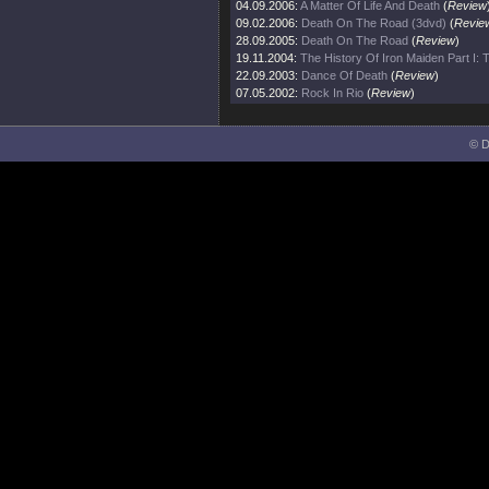
04.09.2006:
A Matter Of Life And Death
(
Review
09.02.2006:
Death On The Road (3dvd)
(
Revie
28.09.2005:
Death On The Road
(
Review
)
19.11.2004:
The History Of Iron Maiden Part I:
22.09.2003:
Dance Of Death
(
Review
)
07.05.2002:
Rock In Rio
(
Review
)
© D