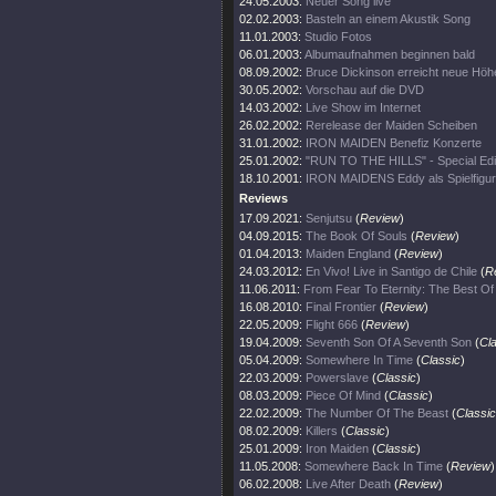
24.05.2003:
Neuer Song live
02.02.2003:
Basteln an einem Akustik Song
11.01.2003:
Studio Fotos
06.01.2003:
Albumaufnahmen beginnen bald
08.09.2002:
Bruce Dickinson erreicht neue Höh
30.05.2002:
Vorschau auf die DVD
14.03.2002:
Live Show im Internet
26.02.2002:
Rerelease der Maiden Scheiben
31.01.2002:
IRON MAIDEN Benefiz Konzerte
25.01.2002:
"RUN TO THE HILLS" - Special Edi
18.10.2001:
IRON MAIDENS Eddy als Spielfigur
Reviews
17.09.2021:
Senjutsu
(
Review
)
04.09.2015:
The Book Of Souls
(
Review
)
01.04.2013:
Maiden England
(
Review
)
24.03.2012:
En Vivo! Live in Santigo de Chile
(
R
11.06.2011:
From Fear To Eternity: The Best O
16.08.2010:
Final Frontier
(
Review
)
22.05.2009:
Flight 666
(
Review
)
19.04.2009:
Seventh Son Of A Seventh Son
(
Cl
05.04.2009:
Somewhere In Time
(
Classic
)
22.03.2009:
Powerslave
(
Classic
)
08.03.2009:
Piece Of Mind
(
Classic
)
22.02.2009:
The Number Of The Beast
(
Classic
08.02.2009:
Killers
(
Classic
)
25.01.2009:
Iron Maiden
(
Classic
)
11.05.2008:
Somewhere Back In Time
(
Review
)
06.02.2008:
Live After Death
(
Review
)