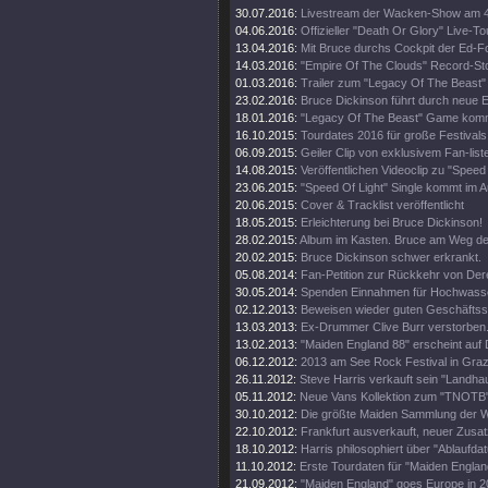
30.07.2016:
Livestream der Wacken-Show am 4
04.06.2016:
Offizieller "Death Or Glory" Live-Tou
13.04.2016:
Mit Bruce durchs Cockpit der Ed-
14.03.2016:
"Empire Of The Clouds" Record-St
01.03.2016:
Trailer zum "Legacy Of The Beast"
23.02.2016:
Bruce Dickinson führt durch neue
18.01.2016:
"Legacy Of The Beast" Game kom
16.10.2015:
Tourdates 2016 für große Festivals
06.09.2015:
Geiler Clip von exklusivem Fan-list
14.08.2015:
Veröffentlichen Videoclip zu "Speed 
23.06.2015:
"Speed Of Light" Single kommt im A
20.06.2015:
Cover & Tracklist veröffentlicht
18.05.2015:
Erleichterung bei Bruce Dickinson!
28.02.2015:
Album im Kasten. Bruce am Weg d
20.02.2015:
Bruce Dickinson schwer erkrankt.
05.08.2014:
Fan-Petition zur Rückkehr von Der
30.05.2014:
Spenden Einnahmen für Hochwass
02.12.2013:
Beweisen wieder guten Geschäftss
13.03.2013:
Ex-Drummer Clive Burr verstorben
13.02.2013:
"Maiden England 88" erscheint auf 
06.12.2012:
2013 am See Rock Festival in Gra
26.11.2012:
Steve Harris verkauft sein "Landhau
05.11.2012:
Neue Vans Kollektion zum "TNOTB"
30.10.2012:
Die größte Maiden Sammlung der W
22.10.2012:
Frankfurt ausverkauft, neuer Zusat
18.10.2012:
Harris philosophiert über "Ablaufda
11.10.2012:
Erste Tourdaten für "Maiden Englan
21.09.2012:
"Maiden England" goes Europe in 2