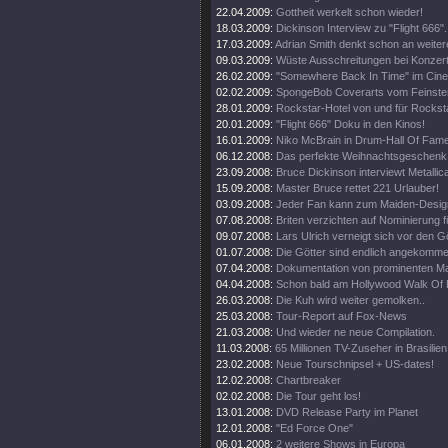
22.04.2009:
Gottheit werkelt schon wieder!
18.03.2009:
Dickinson Interview zu "Flight 666".
17.03.2009:
Adrian Smith denkt schon an weiter
09.03.2009:
Wüste Ausschreitungen bei Konzert
26.02.2009:
"Somewhere Back In Time" im Cine
02.02.2009:
SpongeBob Coverarts vom Feinste
28.01.2009:
Rockstar-Hotel von und für Rockst
20.01.2009:
"Flight 666" Doku in den Kinos!
16.01.2009:
Niko McBrain in Drum-Hall Of Fame
06.12.2008:
Das perfekte Weihnachtsgeschenk
23.09.2008:
Bruce Dickinson interviewt Metallic
15.09.2008:
Master Bruce rettet 221 Urlauber!
03.09.2008:
Jeder Fan kann zum Maiden-Desig
07.08.2008:
Briten verzichten auf Nominierung f
09.07.2008:
Lars Ulrich verneigt sich vor den G
01.07.2008:
Die Götter sind endlich angekomme
07.04.2008:
Dokumentation von prominenten M
04.04.2008:
Schon bald am Hollywood Walk Of
26.03.2008:
Die Kuh wird weiter gemolken..
25.03.2008:
Tour-Report auf Fox-News
21.03.2008:
Und wieder ne neue Compilation.
11.03.2008:
65 Millionen TV-Zuseher in Brasilien
23.02.2008:
Neue Tourschnipsel + US-dates!
12.02.2008:
Chartbreaker
02.02.2008:
Die Tour geht los!
13.01.2008:
DVD Release Party im Planet
12.01.2008:
"Ed Force One"
06.01.2008:
2 weitere Shows in Europa