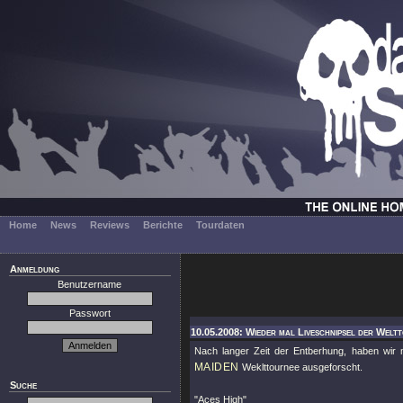
Home
News
Reviews
Berichte
Tourdaten
Anmeldung
Benutzername
Passwort
10.05.2008: Wieder mal Liveschnipsel der Weltt
Nach langer Zeit der Entberhung, haben wir 
MAIDEN
Weklttournee ausgeforscht.
Suche
"Aces High"