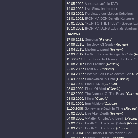
30.05.2002:
Vorschau auf die DVD
14.03.2002:
Live Show im Internet
26.02.2002:
Rerelease der Maiden Scheiben
31.01.2002:
IRON MAIDEN Benefiz Konzerte
25.01.2002:
"RUN TO THE HILLS" - Special Edi
18.10.2001:
IRON MAIDENS Eddy als Spielfigur
Reviews
17.09.2021:
Senjutsu
(
Review
)
04.09.2015:
The Book Of Souls
(
Review
)
01.04.2013:
Maiden England
(
Review
)
24.03.2012:
En Vivo! Live in Santigo de Chile
(
R
11.06.2011:
From Fear To Eternity: The Best O
16.08.2010:
Final Frontier
(
Review
)
22.05.2009:
Flight 666
(
Review
)
19.04.2009:
Seventh Son Of A Seventh Son
(
Cl
05.04.2009:
Somewhere In Time
(
Classic
)
22.03.2009:
Powerslave
(
Classic
)
08.03.2009:
Piece Of Mind
(
Classic
)
22.02.2009:
The Number Of The Beast
(
Classic
08.02.2009:
Killers
(
Classic
)
25.01.2009:
Iron Maiden
(
Classic
)
11.05.2008:
Somewhere Back In Time
(
Review
)
06.02.2008:
Live After Death
(
Review
)
04.09.2006:
A Matter Of Life And Death
(
Review
09.02.2006:
Death On The Road (3dvd)
(
Revie
28.09.2005:
Death On The Road
(
Review
)
19.11.2004:
The History Of Iron Maiden Part I: