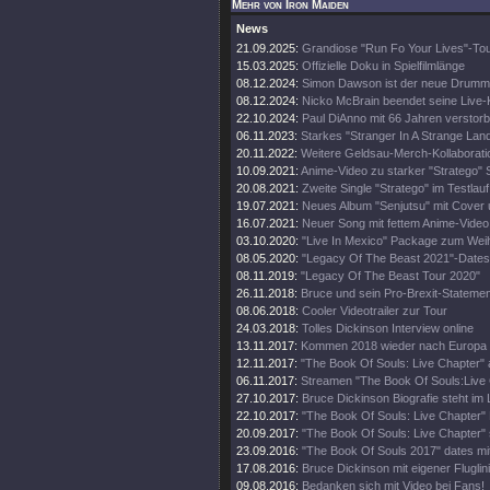
Mehr von Iron Maiden
News
21.09.2025:
Grandiose "Run Fo Your Lives"-To
15.03.2025:
Offizielle Doku in Spielfilmlänge
08.12.2024:
Simon Dawson ist der neue Drumm
08.12.2024:
Nicko McBrain beendet seine Live-
22.10.2024:
Paul DiAnno mit 66 Jahren verstor
06.11.2023:
Starkes "Stranger In A Strange Lan
20.11.2022:
Weitere Geldsau-Merch-Kollaborati
10.09.2021:
Anime-Video zu starker "Stratego" 
20.08.2021:
Zweite Single "Stratego" im Testlauf
19.07.2021:
Neues Album "Senjutsu" mit Cover 
16.07.2021:
Neuer Song mit fettem Anime-Video
03.10.2020:
"Live In Mexico" Package zum Wei
08.05.2020:
"Legacy Of The Beast 2021"-Dates
08.11.2019:
"Legacy Of The Beast Tour 2020"
26.11.2018:
Bruce und sein Pro-Brexit-Statemen
08.06.2018:
Cooler Videotrailer zur Tour
24.03.2018:
Tolles Dickinson Interview online
13.11.2017:
Kommen 2018 wieder nach Europa
12.11.2017:
"The Book Of Souls: Live Chapter" 
06.11.2017:
Streamen "The Book Of Souls:Live
27.10.2017:
Bruce Dickinson Biografie steht im
22.10.2017:
"The Book Of Souls: Live Chapter" 
20.09.2017:
"The Book Of Souls: Live Chapter" 
23.09.2016:
"The Book Of Souls 2017" dates mi
17.08.2016:
Bruce Dickinson mit eigener Fluglini
09.08.2016:
Bedanken sich mit Video bei Fans!