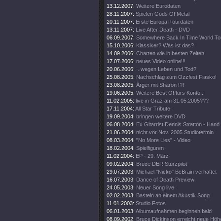
13.12.2007:
Weitere Eurodaten
28.11.2007:
Spielen Gods Of Metal
20.11.2007:
Erste Europa-Tourdaten
13.11.2007:
Live After Death - DVD
06.09.2007:
Somewhere Back In Time World To
15.10.2006:
Klassiker? Was ist das?
14.09.2006:
Charten wie in besten Zeiten!
17.07.2006:
neues Video online!!!
20.06.2006:
...wegen Leben und Tod?
25.08.2005:
Nachschlag zum Ozzfest Fiasko!
23.08.2005:
Ärger mit Sharon !?!
19.06.2005:
Weitere Best Of fürs Konto...
11.02.2005:
live in Graz am 31.05.2005???
17.11.2004:
All Star Tribute
19.09.2004:
bringen weitere DVD
06.08.2004:
Ex Gitarrist Dennis Stratton - Hand
21.06.2004:
nicht vor Nov. 2005 Studiotermin
08.03.2004:
"No More Lies" - Video
18.02.2004:
Spielfiguren
11.02.2004:
EP - 29. März
09.02.2004:
Bruce DER Sturzpilot
29.07.2003:
Michael "Nicko" BcBrain verhaftet
16.07.2003:
Dance of Death Preview
24.05.2003:
Neuer Song live
02.02.2003:
Basteln an einem Akustik Song
11.01.2003:
Studio Fotos
06.01.2003:
Albumaufnahmen beginnen bald
08.09.2002:
Bruce Dickinson erreicht neue Höh