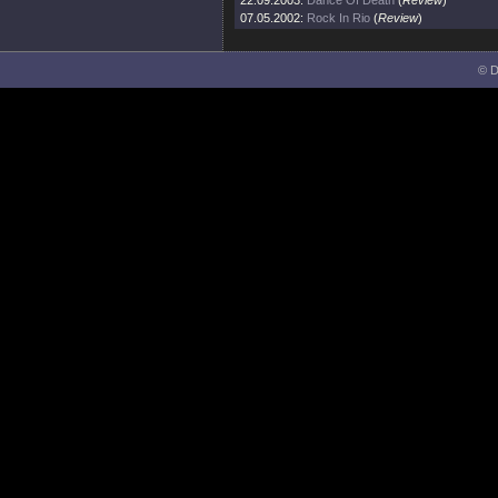
22.09.2003:
Dance Of Death
(
Review
)
07.05.2002:
Rock In Rio
(
Review
)
© D