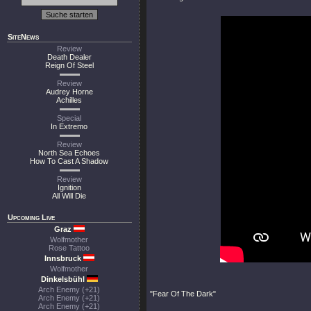
SiteNews
Review
Death Dealer
Reign Of Steel
Review
Audrey Horne
Achilles
Special
In Extremo
Review
North Sea Echoes
How To Cast A Shadow
Review
Ignition
All Will Die
Upcoming Live
Graz
Wolfmother
Rose Tattoo
Innsbruck
Wolfmother
Dinkelsbühl
Arch Enemy (+21)
"Fear Of The Dark"
Arch Enemy (+21)
Arch Enemy (+21)