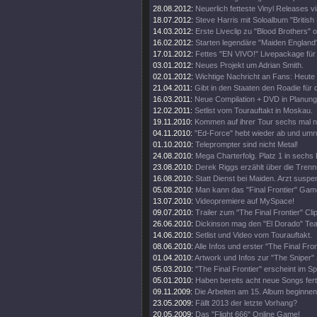
28.08.2012:
Neuerlich fetteste Vinyl Releases v
18.07.2012:
Steve Harris mit Soloalbum "British 
14.03.2012:
Erste Liveclip zu "Blood Brothers" o
16.02.2012:
Starten legendäre "Maiden England"
17.01.2012:
Fettes "EN VIVO!" Livepackage für
03.01.2012:
Neues Projekt um Adrian Smith.
02.01.2012:
Wichtige Nachricht an Fans: Heute
21.04.2011:
Gibt in den Staaten den Roadie für d
16.03.2011:
Neue Compilation + DVD in Planung
12.02.2011:
Setlist vom Tourauftakt in Moskau.
19.11.2010:
Kommen auf ihrer Tour sechs mal 
04.11.2010:
"Ed-Force" hebt wieder ab und umr
01.10.2010:
Teleprompter sind nicht Metal!
24.08.2010:
Mega Charterfolg. Platz 1 in sechs
23.08.2010:
Derek Riggs erzählt über die Trenn
16.08.2010:
Statt Dienst bei Maiden. Arzt suspen
05.08.2010:
Man kann das "Final Frontier" Gam
13.07.2010:
Videopremiere auf MySpace!
09.07.2010:
Trailer zum "The Final Frontier" Clip
26.06.2010:
Dickinson mag den "El Dorado" Tea
14.06.2010:
Setlist und Video vom Tourauftakt.
08.06.2010:
Alle Infos und erster "The Final Fro
01.04.2010:
Artwork und Infos zur "The Sniper" 
05.03.2010:
"The Final Frontier" erscheint im 
05.01.2010:
Haben bereits acht neue Songs fert
09.11.2009:
Die Arbeiten am 15. Album beginnen
23.05.2009:
Fällt 2013 der letzte Vorhang?
20.05.2009:
Das "Flight 666" Online Game!