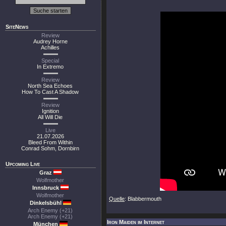
SiteNews
Review
Audrey Horne
Achilles
Special
In Extremo
Review
North Sea Echoes
How To Cast A Shadow
Review
Ignition
All Will Die
Live
21.07.2026
Bleed From Within
Conrad Sohm, Dornbirn
Upcoming Live
Graz
Wolfmother
Innsbruck
Wolfmother
Quelle
: Blabbermouth
Dinkelsbühl
Arch Enemy (+21)
Arch Enemy (+21)
Iron Maiden im Internet
München