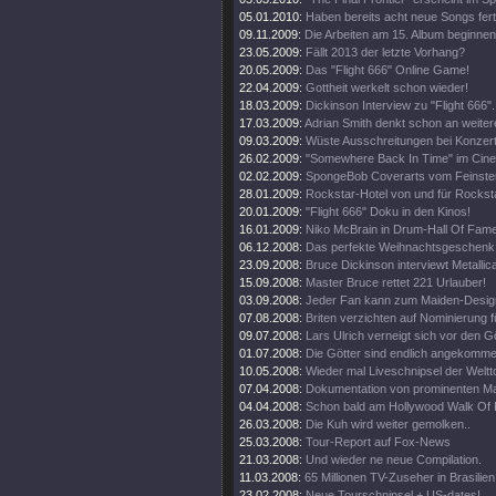
05.01.2010:
Haben bereits acht neue Songs fert
09.11.2009:
Die Arbeiten am 15. Album beginnen
23.05.2009:
Fällt 2013 der letzte Vorhang?
20.05.2009:
Das "Flight 666" Online Game!
22.04.2009:
Gottheit werkelt schon wieder!
18.03.2009:
Dickinson Interview zu "Flight 666".
17.03.2009:
Adrian Smith denkt schon an weiter
09.03.2009:
Wüste Ausschreitungen bei Konzert
26.02.2009:
"Somewhere Back In Time" im Cine
02.02.2009:
SpongeBob Coverarts vom Feinste
28.01.2009:
Rockstar-Hotel von und für Rockst
20.01.2009:
"Flight 666" Doku in den Kinos!
16.01.2009:
Niko McBrain in Drum-Hall Of Fame
06.12.2008:
Das perfekte Weihnachtsgeschenk
23.09.2008:
Bruce Dickinson interviewt Metallic
15.09.2008:
Master Bruce rettet 221 Urlauber!
03.09.2008:
Jeder Fan kann zum Maiden-Desig
07.08.2008:
Briten verzichten auf Nominierung f
09.07.2008:
Lars Ulrich verneigt sich vor den G
01.07.2008:
Die Götter sind endlich angekomme
10.05.2008:
Wieder mal Liveschnipsel der Weltt
07.04.2008:
Dokumentation von prominenten M
04.04.2008:
Schon bald am Hollywood Walk Of
26.03.2008:
Die Kuh wird weiter gemolken..
25.03.2008:
Tour-Report auf Fox-News
21.03.2008:
Und wieder ne neue Compilation.
11.03.2008:
65 Millionen TV-Zuseher in Brasilien
23.02.2008:
Neue Tourschnipsel + US-dates!