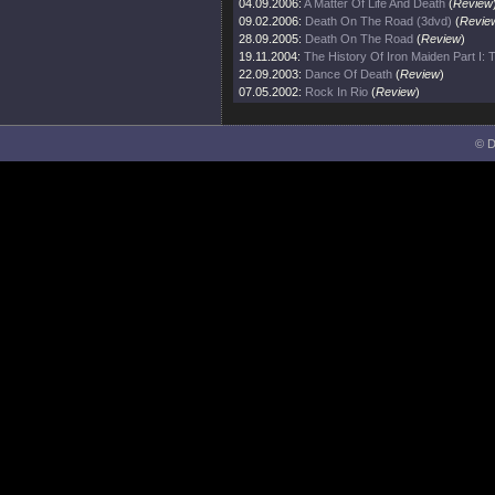
04.09.2006:
A Matter Of Life And Death
(
Review
09.02.2006:
Death On The Road (3dvd)
(
Revie
28.09.2005:
Death On The Road
(
Review
)
19.11.2004:
The History Of Iron Maiden Part I:
22.09.2003:
Dance Of Death
(
Review
)
07.05.2002:
Rock In Rio
(
Review
)
© D