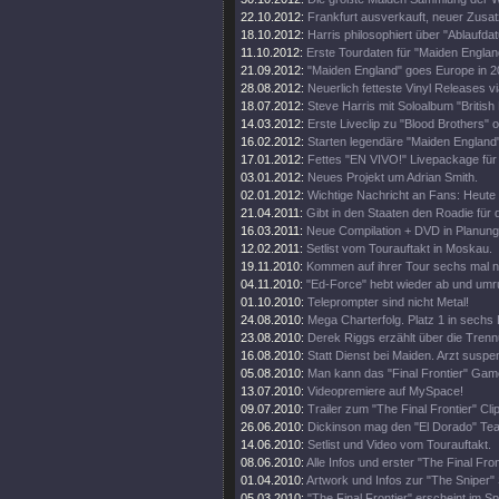
22.10.2012:
Frankfurt ausverkauft, neuer Zusat
18.10.2012:
Harris philosophiert über "Ablaufda
11.10.2012:
Erste Tourdaten für "Maiden Englan
21.09.2012:
"Maiden England" goes Europe in 2
28.08.2012:
Neuerlich fetteste Vinyl Releases v
18.07.2012:
Steve Harris mit Soloalbum "British 
14.03.2012:
Erste Liveclip zu "Blood Brothers" o
16.02.2012:
Starten legendäre "Maiden England"
17.01.2012:
Fettes "EN VIVO!" Livepackage für
03.01.2012:
Neues Projekt um Adrian Smith.
02.01.2012:
Wichtige Nachricht an Fans: Heute
21.04.2011:
Gibt in den Staaten den Roadie für d
16.03.2011:
Neue Compilation + DVD in Planung
12.02.2011:
Setlist vom Tourauftakt in Moskau.
19.11.2010:
Kommen auf ihrer Tour sechs mal 
04.11.2010:
"Ed-Force" hebt wieder ab und umr
01.10.2010:
Teleprompter sind nicht Metal!
24.08.2010:
Mega Charterfolg. Platz 1 in sechs
23.08.2010:
Derek Riggs erzählt über die Trenn
16.08.2010:
Statt Dienst bei Maiden. Arzt suspen
05.08.2010:
Man kann das "Final Frontier" Gam
13.07.2010:
Videopremiere auf MySpace!
09.07.2010:
Trailer zum "The Final Frontier" Clip
26.06.2010:
Dickinson mag den "El Dorado" Tea
14.06.2010:
Setlist und Video vom Tourauftakt.
08.06.2010:
Alle Infos und erster "The Final Fro
01.04.2010:
Artwork und Infos zur "The Sniper" 
05.03.2010:
"The Final Frontier" erscheint im 