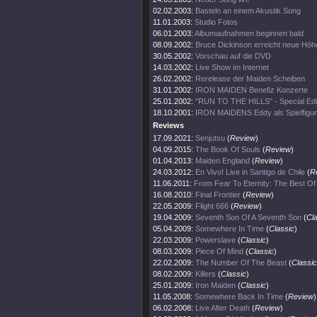
02.02.2003:
Basteln an einem Akustik Song
11.01.2003:
Studio Fotos
06.01.2003:
Albumaufnahmen beginnen bald
08.09.2002:
Bruce Dickinson erreicht neue Höh
30.05.2002:
Vorschau auf die DVD
14.03.2002:
Live Show im Internet
26.02.2002:
Rerelease der Maiden Scheiben
31.01.2002:
IRON MAIDEN Benefiz Konzerte
25.01.2002:
"RUN TO THE HILLS" - Special Edi
18.10.2001:
IRON MAIDENS Eddy als Spielfigur
Reviews
17.09.2021:
Senjutsu
(
Review
)
04.09.2015:
The Book Of Souls
(
Review
)
01.04.2013:
Maiden England
(
Review
)
24.03.2012:
En Vivo! Live in Santigo de Chile
(
R
11.06.2011:
From Fear To Eternity: The Best O
16.08.2010:
Final Frontier
(
Review
)
22.05.2009:
Flight 666
(
Review
)
19.04.2009:
Seventh Son Of A Seventh Son
(
Cl
05.04.2009:
Somewhere In Time
(
Classic
)
22.03.2009:
Powerslave
(
Classic
)
08.03.2009:
Piece Of Mind
(
Classic
)
22.02.2009:
The Number Of The Beast
(
Classic
08.02.2009:
Killers
(
Classic
)
25.01.2009:
Iron Maiden
(
Classic
)
11.05.2008:
Somewhere Back In Time
(
Review
)
06.02.2008:
Live After Death
(
Review
)