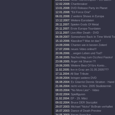
12.02.2008:
Chartbreaker
13.01.2008:
DVD Release Party im Planet
12.01.2008:
"Ed Force One"
06.01.2008:
2 weitere Shows in Europa
13.12.2007:
Weitere Eurodaten
28.11.2007:
Spielen Gods Of Metal
20.11.2007:
Erste Europa-Tourdaten
13.11.2007:
Live After Death - DVD
06.09.2007:
Somewhere Back In Time World To
15.10.2006:
Klassiker? Was ist das?
14.09.2006:
Charten wie in besten Zeiten!
17.07.2006:
neues Video online!!!
20.06.2006:
...wegen Leben und Tod?
25.08.2005:
Nachschlag zum Ozzfest Fiasko!
23.08.2005:
Ärger mit Sharon !?!
19.06.2005:
Weitere Best Of fürs Konto...
11.02.2005:
live in Graz am 31.05.2005???
17.11.2004:
All Star Tribute
19.09.2004:
bringen weitere DVD
06.08.2004:
Ex Gitarrist Dennis Stratton - Hand
21.06.2004:
nicht vor Nov. 2005 Studiotermin
08.03.2004:
"No More Lies" - Video
18.02.2004:
Spielfiguren
11.02.2004:
EP - 29. März
09.02.2004:
Bruce DER Sturzpilot
29.07.2003:
Michael "Nicko" BcBrain verhaftet
16.07.2003:
Dance of Death Preview
24.05.2003:
Neuer Song live