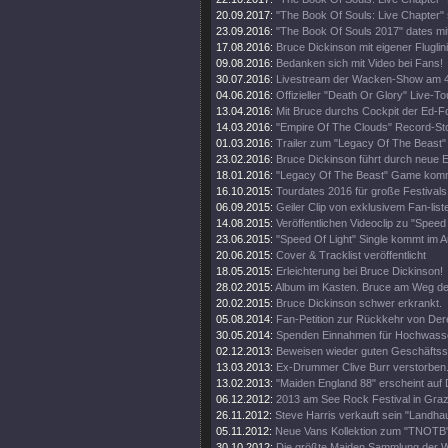
20.09.2017:
"The Book Of Souls: Live Chapter" 
23.09.2016:
"The Book Of Souls 2017" dates mi
17.08.2016:
Bruce Dickinson mit eigener Fluglini
09.08.2016:
Bedanken sich mit Video bei Fans!
30.07.2016:
Livestream der Wacken-Show am 4
04.06.2016:
Offizieller "Death Or Glory" Live-Tou
13.04.2016:
Mit Bruce durchs Cockpit der Ed-
14.03.2016:
"Empire Of The Clouds" Record-St
01.03.2016:
Trailer zum "Legacy Of The Beast"
23.02.2016:
Bruce Dickinson führt durch neue
18.01.2016:
"Legacy Of The Beast" Game kom
16.10.2015:
Tourdates 2016 für große Festivals
06.09.2015:
Geiler Clip von exklusivem Fan-list
14.08.2015:
Veröffentlichen Videoclip zu "Speed 
23.06.2015:
"Speed Of Light" Single kommt im A
20.06.2015:
Cover & Tracklist veröffentlicht
18.05.2015:
Erleichterung bei Bruce Dickinson!
28.02.2015:
Album im Kasten. Bruce am Weg d
20.02.2015:
Bruce Dickinson schwer erkrankt.
05.08.2014:
Fan-Petition zur Rückkehr von Der
30.05.2014:
Spenden Einnahmen für Hochwass
02.12.2013:
Beweisen wieder guten Geschäftss
13.03.2013:
Ex-Drummer Clive Burr verstorben
13.02.2013:
"Maiden England 88" erscheint auf 
06.12.2012:
2013 am See Rock Festival in Gra
26.11.2012:
Steve Harris verkauft sein "Landhau
05.11.2012:
Neue Vans Kollektion zum "TNOTB"
30.10.2012:
Die größte Maiden Sammlung der W