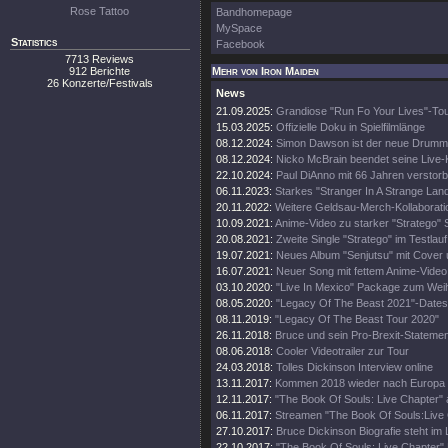
Rose Tattoo
Bandhomepage
MySpace
Statistics
Facebook
7713 Reviews
912 Berichte
Mehr von Iron Maiden
26 Konzerte/Festivals
News
21.09.2025:
Grandiose "Run Fo Your Lives"-To
15.03.2025:
Offizielle Doku in Spielfilmlänge
08.12.2024:
Simon Dawson ist der neue Drumm
08.12.2024:
Nicko McBrain beendet seine Live-
22.10.2024:
Paul DiAnno mit 66 Jahren verstor
06.11.2023:
Starkes "Stranger In A Strange Lan
20.11.2022:
Weitere Geldsau-Merch-Kollaborati
10.09.2021:
Anime-Video zu starker "Stratego" 
20.08.2021:
Zweite Single "Stratego" im Testlauf
19.07.2021:
Neues Album "Senjutsu" mit Cover 
16.07.2021:
Neuer Song mit fettem Anime-Video
03.10.2020:
"Live In Mexico" Package zum Wei
08.05.2020:
"Legacy Of The Beast 2021"-Dates
08.11.2019:
"Legacy Of The Beast Tour 2020"
26.11.2018:
Bruce und sein Pro-Brexit-Statemen
08.06.2018:
Cooler Videotrailer zur Tour
24.03.2018:
Tolles Dickinson Interview online
13.11.2017:
Kommen 2018 wieder nach Europa
12.11.2017:
"The Book Of Souls: Live Chapter" 
06.11.2017:
Streamen "The Book Of Souls:Live
27.10.2017:
Bruce Dickinson Biografie steht im
22.10.2017:
"The Book Of Souls: Live Chapter" 