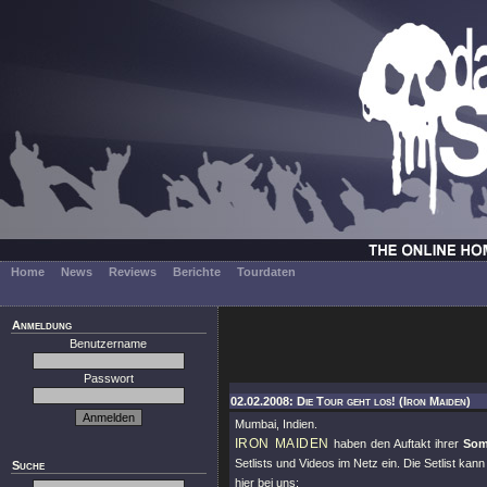
Home
News
Reviews
Berichte
Tourdaten
Anmeldung
Benutzername
Passwort
02.02.2008: Die Tour geht los! (Iron Maiden)
Mumbai, Indien.
IRON MAIDEN
haben den Auftakt ihrer
Som
Setlists und Videos im Netz ein. Die Setlist kan
Suche
hier bei uns: