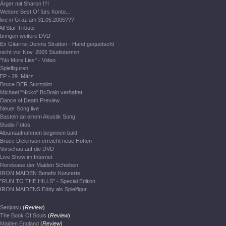
Ärger mit Sharon !?!
Weitere Best Of fürs Konto...
live in Graz am 31.05.2005???
All Star Tribute
bringen weitere DVD
Ex Gitarrist Dennis Stratton - Hand gequetscht
nicht vor Nov. 2005 Studiotermin
"No More Lies" - Video
Spielfiguren
EP - 29. März
Bruce DER Sturzpilot
Michael "Nicko" BcBrain verhaftet
Dance of Death Preview
Neuer Song live
Basteln an einem Akustik Song
Studio Fotos
Albumaufnahmen beginnen bald
Bruce Dickinson erreicht neue Höhen
Vorschau auf die DVD
Live Show im Internet
Rerelease der Maiden Scheiben
IRON MAIDEN Benefiz Konzerte
"RUN TO THE HILLS" - Special Edition
IRON MAIDENS Eddy als Spielfigur
Senjutsu
(
Review
)
The Book Of Souls
(
Review
)
Maiden England
(
Review
)