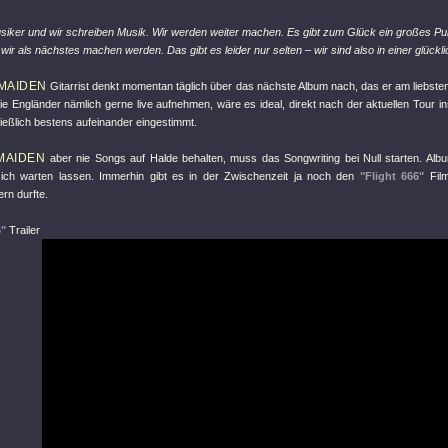
usiker und wir schreiben Musik. Wir werden weiter machen. Es gibt zum Glück ein großes Pu
 wir als nächstes machen werden. Das gibt es leider nur selten – wir sind also in einer glückli
 MAIDEN
Gitarrist denkt momentan täglich über das nächste Album nach, das er am liebsten
ie Engländer nämlich gerne live aufnehmen, wäre es ideal, direkt nach der aktuellen Tour i
ließlich bestens aufeinander eingestimmt.
MAIDEN
aber nie Songs auf Halde behalten, muss das Songwriting bei Null starten. Alb
ich warten lassen. Immerhin gibt es in der Zwischenzeit ja noch den
"Flight 666"
Film
ern durfte.
6"
Trailer