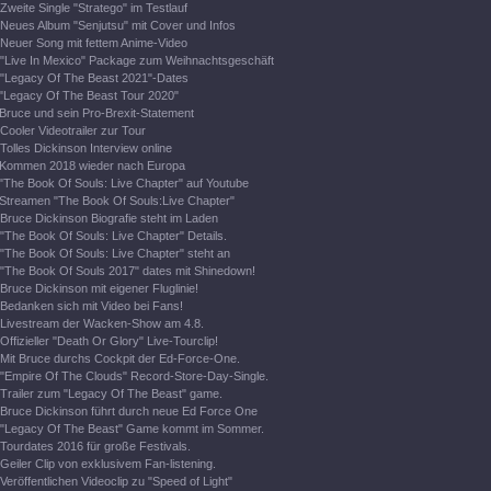
Zweite Single "Stratego" im Testlauf
Neues Album "Senjutsu" mit Cover und Infos
Neuer Song mit fettem Anime-Video
"Live In Mexico" Package zum Weihnachtsgeschäft
"Legacy Of The Beast 2021"-Dates
"Legacy Of The Beast Tour 2020"
Bruce und sein Pro-Brexit-Statement
Cooler Videotrailer zur Tour
Tolles Dickinson Interview online
Kommen 2018 wieder nach Europa
"The Book Of Souls: Live Chapter" auf Youtube
Streamen "The Book Of Souls:Live Chapter"
Bruce Dickinson Biografie steht im Laden
"The Book Of Souls: Live Chapter" Details.
"The Book Of Souls: Live Chapter" steht an
"The Book Of Souls 2017" dates mit Shinedown!
Bruce Dickinson mit eigener Fluglinie!
Bedanken sich mit Video bei Fans!
Livestream der Wacken-Show am 4.8.
Offizieller "Death Or Glory" Live-Tourclip!
Mit Bruce durchs Cockpit der Ed-Force-One.
"Empire Of The Clouds" Record-Store-Day-Single.
Trailer zum "Legacy Of The Beast" game.
Bruce Dickinson führt durch neue Ed Force One
"Legacy Of The Beast" Game kommt im Sommer.
Tourdates 2016 für große Festivals.
Geiler Clip von exklusivem Fan-listening.
Veröffentlichen Videoclip zu "Speed of Light"