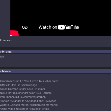
al Hammer
im Internet
age
on Maiden
Grandiose "Run Fo Your Lives"-Tour 2026-dates
Offizielle Doku in Spielfilmlänge
Simon Dawson ist der neue Drummer
Nicko McBrain beendet seine Live-Karriere
Paul DiAnno mit 66 Jahren verstorben
Starkes "Stranger In A Strange Land" Livevideo
Weitere Geldsau-Merch-Kollaboration mit Marvel
Anime-Video zu starker "Stratego" Single