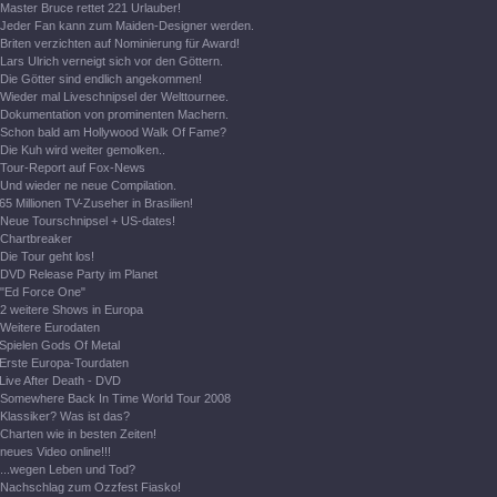
Master Bruce rettet 221 Urlauber!
Jeder Fan kann zum Maiden-Designer werden.
Briten verzichten auf Nominierung für Award!
Lars Ulrich verneigt sich vor den Göttern.
Die Götter sind endlich angekommen!
Wieder mal Liveschnipsel der Welttournee.
Dokumentation von prominenten Machern.
Schon bald am Hollywood Walk Of Fame?
Die Kuh wird weiter gemolken..
Tour-Report auf Fox-News
Und wieder ne neue Compilation.
65 Millionen TV-Zuseher in Brasilien!
Neue Tourschnipsel + US-dates!
Chartbreaker
Die Tour geht los!
DVD Release Party im Planet
"Ed Force One"
2 weitere Shows in Europa
Weitere Eurodaten
Spielen Gods Of Metal
Erste Europa-Tourdaten
Live After Death - DVD
Somewhere Back In Time World Tour 2008
Klassiker? Was ist das?
Charten wie in besten Zeiten!
neues Video online!!!
...wegen Leben und Tod?
Nachschlag zum Ozzfest Fiasko!