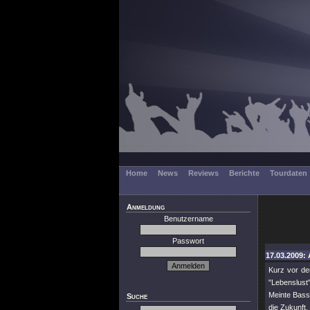
Home
News
Reviews
Berichte
Tourdaten
Anmeldung
Benutzername
Passwort
17.03.2009: 
Kurz vor de
"Lebenslust"
Meinte Bassi
Suche
die Zukunft.