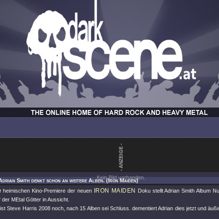
Kein Bild vorhanden.
Adrian Smith denkt schon an weitere Alben. (Iron Maiden)
IRON MAIDEN
r heimischen Kino-Premiere der neuen
Doku stellt Adrian Smith Album N
 der MEtal Götter in Aussicht.
st Steve Harris 2008 noch, nach 15 Alben sei Schluss. dementiert Adrian dies jetzt und äuß