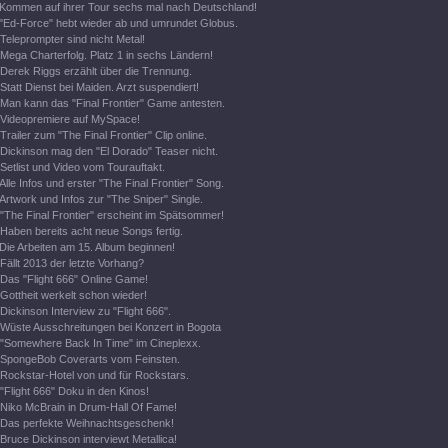
Kommen auf ihrer Tour sechs mal nach Deutschland!
"Ed-Force" hebt wieder ab und umrundet Globus.
Teleprompter sind nicht Metal!
Mega Charterfolg. Platz 1 in sechs Ländern!
Derek Riggs erzählt über die Trennung.
Statt Dienst bei Maiden. Arzt suspendiert!
Man kann das "Final Frontier" Game antesten.
Videopremiere auf MySpace!
Trailer zum "The Final Frontier" Clip online.
Dickinson mag den "El Dorado" Teaser nicht.
Setlist und Video vom Tourauftakt.
Alle Infos und erster "The Final Frontier" Song.
Artwork und Infos zur "The Sniper" Single.
"The Final Frontier" erscheint im Spätsommer!
Haben bereits acht neue Songs fertig.
Die Arbeiten am 15. Album beginnen!
Fällt 2013 der letzte Vorhang?
Das "Flight 666" Online Game!
Gottheit werkelt schon wieder!
Dickinson Interview zu "Flight 666".
Wüste Ausschreitungen bei Konzert in Bogota
"Somewhere Back In Time" im Cineplexx.
SpongeBob Coverarts vom Feinsten.
Rockstar-Hotel von und für Rockstars.
"Flight 666" Doku in den Kinos!
Niko McBrain in Drum-Hall Of Fame!
Das perfekte Weihnachtsgeschenk!
Bruce Dickinson interviewt Metallica!