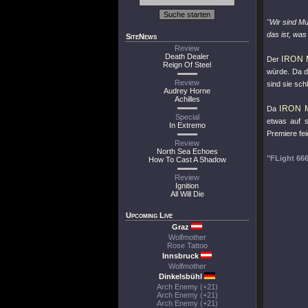
"Wir sind M
das ist, was
SiteNews
Review
Death Dealer
IRON
Der
Reign Of Steel
würde. Da d
Review
sind sie sch
Audrey Horne
Achilles
IRON 
Da
Special
etwas auf s
In Extremo
Premiere fei
Review
North Sea Echoes
"FLight 66
How To Cast A Shadow
Review
Ignition
All Will Die
Upcoming Live
Graz
Wolfmother
Rose Tattoo
Innsbruck
Wolfmother
Dinkelsbühl
Arch Enemy (+21)
Arch Enemy (+21)
Arch Enemy (+21)