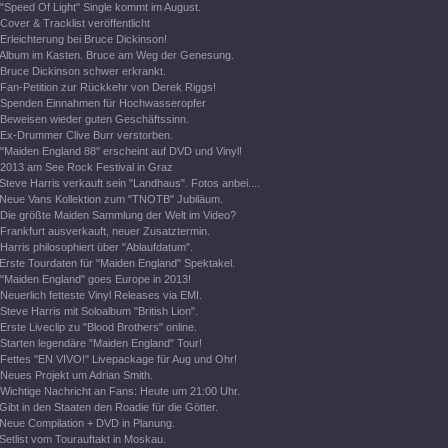
"Speed Of Light" Single kommt im August.
Cover & Tracklist veröffentlicht
Erleichterung bei Bruce Dickinson!
Album im Kasten. Bruce am Weg der Genesung.
Bruce Dickinson schwer erkrankt.
Fan-Petition zur Rückkehr von Derek Riggs!
Spenden Einnahmen für Hochwasseropfer
Beweisen wieder guten Geschäftssinn.
Ex-Drummer Clive Burr verstorben.
"Maiden England 88" erscheint auf DVD und Vinyl!
2013 am See Rock Festival in Graz
Steve Harris verkauft sein "Landhaus". Fotos anbei....
Neue Vans Kollektion zum "TNOTB" Jubiläum.
Die größte Maiden Sammlung der Welt im Video?
Frankfurt ausverkauft, neuer Zusatztermin.
Harris philosophiert über "Ablaufdatum".
Erste Tourdaten für "Maiden England" Spektakel.
"Maiden England" goes Europe in 2013!
Neuerlich fetteste Vinyl Releases via EMI.
Steve Harris mit Soloalbum "British Lion".
Erste Liveclip zu "Blood Brothers" online.
Starten legendäre "Maiden England" Tour!
Fettes "EN VIVO!" Livepackage für Aug und Ohr!
Neues Projekt um Adrian Smith.
Wichtige Nachricht an Fans: Heute um 21:00 Uhr.
Gibt in den Staaten den Roadie für die Götter.
Neue Compilation + DVD in Planung.
Setlist vom Tourauftakt in Moskau.