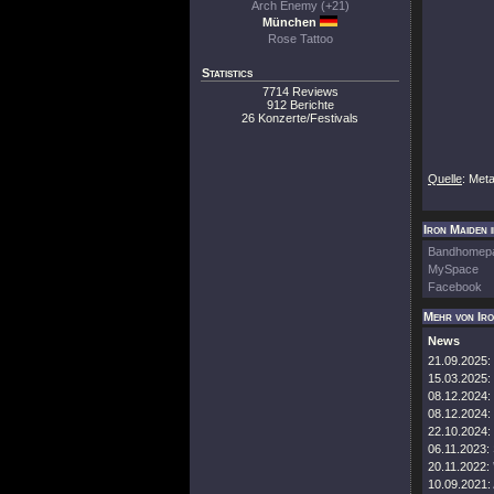
Arch Enemy (+21)
München
Rose Tattoo
Statistics
7714 Reviews
912 Berichte
26 Konzerte/Festivals
Quelle
: Met
Iron Maiden 
Bandhomep
MySpace
Facebook
Mehr von Ir
News
21.09.2025:
15.03.2025:
08.12.2024:
08.12.2024:
22.10.2024:
06.11.2023:
20.11.2022:
10.09.2021: