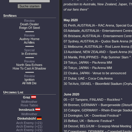
production to Australia, New Zealand, Japan, T
of our fans there"
SiteNews
May 2020
Review
Death Dealer
01 Perth, AUSTRALIA – RAC Arena, Special Gues
Reign Of Steel
03 Adelaide, AUSTRALIA – Entertainment Centre
Review
05 Brisbane, AUSTRALIA – Entertainment Centre
Audrey Horne
07 Sydney, AUSTRALIA – Qudos Bank Arena (Ki
Achilles
11 Melbourne, AUSTRALIA – Rod Laver Arena (K
Special
13 Auckland, NEW ZEALAND – Spark Arena (Kil
In Extremo
16 Manila, PHILIPPINES - Pulp Summer Slam ^
Review
19 Tokyo, JAPAN – Pia Arena MM
North Sea Echoes
20 Tokyo, JAPAN – Pia Arena MM
How To Cast A Shadow
22 Osaka, JAPAN - Venue to be announced
Review
27 Dubai, UAE – Coca-Cola Arena
Ignition
All Will Die
30 Tel Aviv, ISRAEL – Bloomfield Stadium (Orp
Upcoming Live
June 2020
Graz
05 – 07 Tampere, FINLAND – Rockfest ^
Wolfmother
09 Bremen, GERMANY – Buergerweide (Disturb
Rose Tattoo
Innsbruck
10 Cologne, GERMANY – Rhein-Energie Stadium 
Wolfmother
13 Donington, UK – Download Festival ^
Dinkelsbühl
15 Belfast, UK – Belsonic Festival ^
Arch Enemy (+21)
18 Dessel, BELGIUM – Graspop Metal Meeting 
Arch Enemy (+21)
Arch Enemy (+21)
20 Copenhagen, DENMARK – Copenhell Festiva