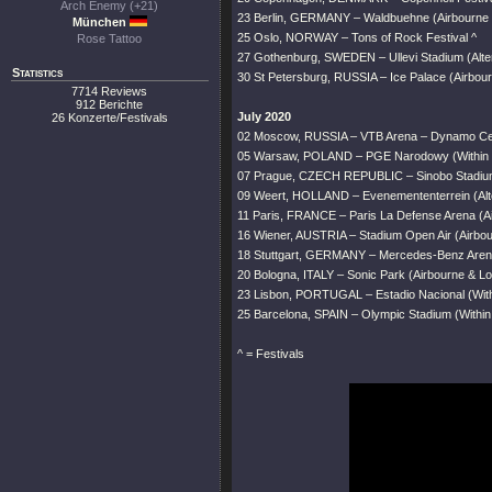
Arch Enemy (+21)
23 Berlin, GERMANY – Waldbuehne (Airbourne &
München
25 Oslo, NORWAY – Tons of Rock Festival ^
Rose Tattoo
27 Gothenburg, SWEDEN – Ullevi Stadium (Alter
Statistics
30 St Petersburg, RUSSIA – Ice Palace (Airbou
7714 Reviews
912 Berichte
July 2020
26 Konzerte/Festivals
02 Moscow, RUSSIA – VTB Arena – Dynamo Cent
05 Warsaw, POLAND – PGE Narodowy (Within Te
07 Prague, CZECH REPUBLIC – Sinobo Stadium 
09 Weert, HOLLAND – Evenemententerrein (Alte
11 Paris, FRANCE – Paris La Defense Arena (Ai
16 Wiener, AUSTRIA – Stadium Open Air (Airbour
18 Stuttgart, GERMANY – Mercedes-Benz Arena 
20 Bologna, ITALY – Sonic Park (Airbourne & Lor
23 Lisbon, PORTUGAL – Estadio Nacional (With
25 Barcelona, SPAIN – Olympic Stadium (Within
^ = Festivals