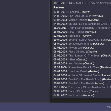
18.10.2001:
IRON MAIDENS Eddy als Spielfigur
Reviews
17.09.2021:
Senjutsu
(
Review
)
04.09.2015:
The Book Of Souls
(
Review
)
01.04.2013:
Maiden England
(
Review
)
24.03.2012:
En Vivo! Live in Santigo de Chile
(
R
11.06.2011:
From Fear To Eternity: The Best O
16.08.2010:
Final Frontier
(
Review
)
22.05.2009:
Flight 666
(
Review
)
19.04.2009:
Seventh Son Of A Seventh Son
(
Cl
05.04.2009:
Somewhere In Time
(
Classic
)
22.03.2009:
Powerslave
(
Classic
)
08.03.2009:
Piece Of Mind
(
Classic
)
22.02.2009:
The Number Of The Beast
(
Classic
08.02.2009:
Killers
(
Classic
)
25.01.2009:
Iron Maiden
(
Classic
)
11.05.2008:
Somewhere Back In Time
(
Review
)
06.02.2008:
Live After Death
(
Review
)
04.09.2006:
A Matter Of Life And Death
(
Review
09.02.2006:
Death On The Road (3dvd)
(
Revie
28.09.2005:
Death On The Road
(
Review
)
19.11.2004:
The History Of Iron Maiden Part I:
22.09.2003:
Dance Of Death
(
Review
)
07.05.2002:
Rock In Rio
(
Review
)
© D