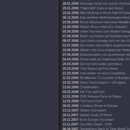
28.01.2009:
Rockstar-Hotel von und für Rockst
20.01.2009:
"Flight 666" Doku in den Kinos!
16.01.2009:
Niko McBrain in Drum-Hall Of Fame
06.12.2008:
Das perfekte Weihnachtsgeschenk
23.09.2008:
Bruce Dickinson interviewt Metallic
15.09.2008:
Master Bruce rettet 221 Urlauber!
03.09.2008:
Jeder Fan kann zum Maiden-Desig
07.08.2008:
Briten verzichten auf Nominierung f
09.07.2008:
Lars Ulrich verneigt sich vor den G
01.07.2008:
Die Götter sind endlich angekomme
10.05.2008:
Wieder mal Liveschnipsel der Weltt
07.04.2008:
Dokumentation von prominenten M
04.04.2008:
Schon bald am Hollywood Walk Of
26.03.2008:
Die Kuh wird weiter gemolken..
25.03.2008:
Tour-Report auf Fox-News
21.03.2008:
Und wieder ne neue Compilation.
11.03.2008:
65 Millionen TV-Zuseher in Brasilien
23.02.2008:
Neue Tourschnipsel + US-dates!
12.02.2008:
Chartbreaker
02.02.2008:
Die Tour geht los!
13.01.2008:
DVD Release Party im Planet
12.01.2008:
"Ed Force One"
06.01.2008:
2 weitere Shows in Europa
13.12.2007:
Weitere Eurodaten
28.11.2007:
Spielen Gods Of Metal
20.11.2007:
Erste Europa-Tourdaten
13.11.2007:
Live After Death - DVD
06.09.2007:
Somewhere Back In Time World To