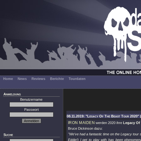
Home
News
Reviews
Berichte
Tourdaten
Anmeldung
Benutzername
Passwort
08.11.2019: "Legacy Of The Beast Tour 2020" 
IRON MAIDEN
werden 2020 ihre
Legacy Of
Bruce Dickinson dazu:
"We’ve had a fantastic time on the Legacy tour 
Suche
Eddie!) I get to play with has been phenomena