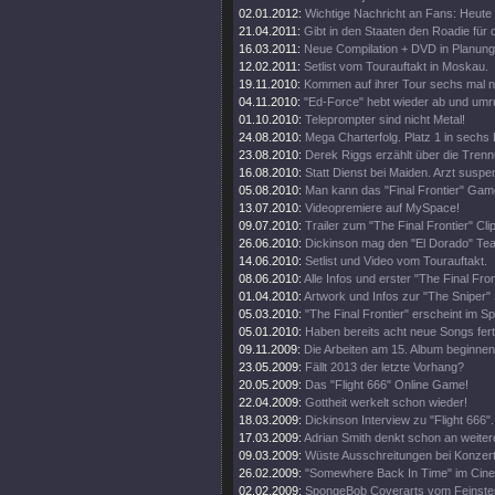
02.01.2012:
Wichtige Nachricht an Fans: Heute
21.04.2011:
Gibt in den Staaten den Roadie für d
16.03.2011:
Neue Compilation + DVD in Planung
12.02.2011:
Setlist vom Tourauftakt in Moskau.
19.11.2010:
Kommen auf ihrer Tour sechs mal 
04.11.2010:
"Ed-Force" hebt wieder ab und umr
01.10.2010:
Teleprompter sind nicht Metal!
24.08.2010:
Mega Charterfolg. Platz 1 in sechs
23.08.2010:
Derek Riggs erzählt über die Trenn
16.08.2010:
Statt Dienst bei Maiden. Arzt suspen
05.08.2010:
Man kann das "Final Frontier" Gam
13.07.2010:
Videopremiere auf MySpace!
09.07.2010:
Trailer zum "The Final Frontier" Clip
26.06.2010:
Dickinson mag den "El Dorado" Tea
14.06.2010:
Setlist und Video vom Tourauftakt.
08.06.2010:
Alle Infos und erster "The Final Fro
01.04.2010:
Artwork und Infos zur "The Sniper" 
05.03.2010:
"The Final Frontier" erscheint im 
05.01.2010:
Haben bereits acht neue Songs fert
09.11.2009:
Die Arbeiten am 15. Album beginnen
23.05.2009:
Fällt 2013 der letzte Vorhang?
20.05.2009:
Das "Flight 666" Online Game!
22.04.2009:
Gottheit werkelt schon wieder!
18.03.2009:
Dickinson Interview zu "Flight 666".
17.03.2009:
Adrian Smith denkt schon an weiter
09.03.2009:
Wüste Ausschreitungen bei Konzert
26.02.2009:
"Somewhere Back In Time" im Cine
02.02.2009:
SpongeBob Coverarts vom Feinste