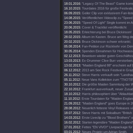
18.01.2016:
"Legacy Of The Beast" Game kom
16.10.2015:
Tourdates 2016 für große Festivals
06.09.2015:
Geiler Clip von exklusivem Fan-list
14.08.2015:
Veröffentlichen Videoclip zu "Speed 
23.06.2015:
"Speed Of Light" Single kommt im A
20.06.2015:
Cover & Tracklist veröffentlicht
18.05.2015:
Erleichterung bei Bruce Dickinson!
28.02.2015:
Album im Kasten. Bruce am Weg d
20.02.2015:
Bruce Dickinson schwer erkrankt.
05.08.2014:
Fan-Petition zur Rückkehr von Der
30.05.2014:
Spenden Einnahmen für Hochwass
02.12.2013:
Beweisen wieder guten Geschäftss
13.03.2013:
Ex-Drummer Clive Burr verstorben
13.02.2013:
"Maiden England 88" erscheint auf 
06.12.2012:
2013 am See Rock Festival in Gra
26.11.2012:
Steve Harris verkauft sein "Landhau
05.11.2012:
Neue Vans Kollektion zum "TNOTB"
30.10.2012:
Die größte Maiden Sammlung der W
22.10.2012:
Frankfurt ausverkauft, neuer Zusat
18.10.2012:
Harris philosophiert über "Ablaufda
11.10.2012:
Erste Tourdaten für "Maiden Englan
21.09.2012:
"Maiden England" goes Europe in 2
28.08.2012:
Neuerlich fetteste Vinyl Releases v
18.07.2012:
Steve Harris mit Soloalbum "British 
14.03.2012:
Erste Liveclip zu "Blood Brothers" o
16.02.2012:
Starten legendäre "Maiden England"
17.01.2012:
Fettes "EN VIVO!" Livepackage für
03.01.2012:
Neues Projekt um Adrian Smith.