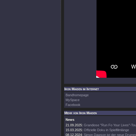
Iron Maiden im Internet
Bandhomepage
MySpace
Facebook
Mehr von Iron Maiden
News
21.09.2025:
Grandiose "Run Fo Your Lives"-To
15.03.2025:
Offizielle Doku in Spielfilmlänge
08.12.2024:
Simon Dawson ist der neue Drumm