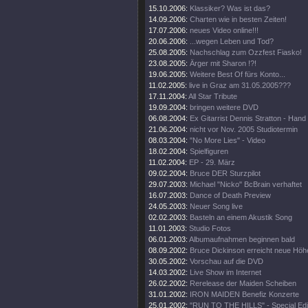
15.10.2006:
Klassiker? Was ist das?
14.09.2006:
Charten wie in besten Zeiten!
17.07.2006:
neues Video online!!!
20.06.2006:
...wegen Leben und Tod?
25.08.2005:
Nachschlag zum Ozzfest Fiasko!
23.08.2005:
Ärger mit Sharon !?!
19.06.2005:
Weitere Best Of fürs Konto...
11.02.2005:
live in Graz am 31.05.2005???
17.11.2004:
All Star Tribute
19.09.2004:
bringen weitere DVD
06.08.2004:
Ex Gitarrist Dennis Stratton - Hand
21.06.2004:
nicht vor Nov. 2005 Studiotermin
08.03.2004:
"No More Lies" - Video
18.02.2004:
Spielfiguren
11.02.2004:
EP - 29. März
09.02.2004:
Bruce DER Sturzpilot
29.07.2003:
Michael "Nicko" BcBrain verhaftet
16.07.2003:
Dance of Death Preview
24.05.2003:
Neuer Song live
02.02.2003:
Basteln an einem Akustik Song
11.01.2003:
Studio Fotos
06.01.2003:
Albumaufnahmen beginnen bald
08.09.2002:
Bruce Dickinson erreicht neue Höh
30.05.2002:
Vorschau auf die DVD
14.03.2002:
Live Show im Internet
26.02.2002:
Rerelease der Maiden Scheiben
31.01.2002:
IRON MAIDEN Benefiz Konzerte
25.01.2002:
"RUN TO THE HILLS" - Special Edi