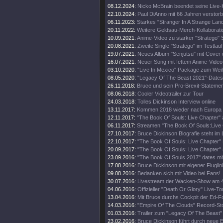
08.12.2024:
Nicko McBrain beendet seine Live-
22.10.2024:
Paul DiAnno mit 66 Jahren verstor
06.11.2023:
Starkes "Stranger In A Strange Lan
20.11.2022:
Weitere Geldsau-Merch-Kollaborati
10.09.2021:
Anime-Video zu starker "Stratego" 
20.08.2021:
Zweite Single "Stratego" im Testlauf
19.07.2021:
Neues Album "Senjutsu" mit Cover 
16.07.2021:
Neuer Song mit fettem Anime-Video
03.10.2020:
"Live In Mexico" Package zum Wei
08.05.2020:
"Legacy Of The Beast 2021"-Dates
26.11.2018:
Bruce und sein Pro-Brexit-Statemen
08.06.2018:
Cooler Videotrailer zur Tour
24.03.2018:
Tolles Dickinson Interview online
13.11.2017:
Kommen 2018 wieder nach Europa
12.11.2017:
"The Book Of Souls: Live Chapter" 
06.11.2017:
Streamen "The Book Of Souls:Live
27.10.2017:
Bruce Dickinson Biografie steht im
22.10.2017:
"The Book Of Souls: Live Chapter" 
20.09.2017:
"The Book Of Souls: Live Chapter" 
23.09.2016:
"The Book Of Souls 2017" dates mi
17.08.2016:
Bruce Dickinson mit eigener Fluglini
09.08.2016:
Bedanken sich mit Video bei Fans!
30.07.2016:
Livestream der Wacken-Show am 4
04.06.2016:
Offizieller "Death Or Glory" Live-Tou
13.04.2016:
Mit Bruce durchs Cockpit der Ed-
14.03.2016:
"Empire Of The Clouds" Record-St
01.03.2016:
Trailer zum "Legacy Of The Beast"
23.02.2016:
Bruce Dickinson führt durch neue