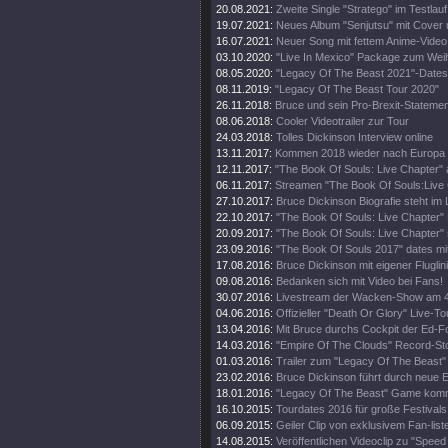
20.08.2021:
Zweite Single "Stratego" im Testlauf
19.07.2021:
Neues Album "Senjutsu" mit Cover 
16.07.2021:
Neuer Song mit fettem Anime-Video
03.10.2020:
"Live In Mexico" Package zum Wei
08.05.2020:
"Legacy Of The Beast 2021"-Dates
08.11.2019:
"Legacy Of The Beast Tour 2020"
26.11.2018:
Bruce und sein Pro-Brexit-Statemen
08.06.2018:
Cooler Videotrailer zur Tour
24.03.2018:
Tolles Dickinson Interview online
13.11.2017:
Kommen 2018 wieder nach Europa
12.11.2017:
"The Book Of Souls: Live Chapter" 
06.11.2017:
Streamen "The Book Of Souls:Live
27.10.2017:
Bruce Dickinson Biografie steht im
22.10.2017:
"The Book Of Souls: Live Chapter" 
20.09.2017:
"The Book Of Souls: Live Chapter" 
23.09.2016:
"The Book Of Souls 2017" dates mi
17.08.2016:
Bruce Dickinson mit eigener Fluglini
09.08.2016:
Bedanken sich mit Video bei Fans!
30.07.2016:
Livestream der Wacken-Show am 4
04.06.2016:
Offizieller "Death Or Glory" Live-Tou
13.04.2016:
Mit Bruce durchs Cockpit der Ed-
14.03.2016:
"Empire Of The Clouds" Record-St
01.03.2016:
Trailer zum "Legacy Of The Beast"
23.02.2016:
Bruce Dickinson führt durch neue
18.01.2016:
"Legacy Of The Beast" Game kom
16.10.2015:
Tourdates 2016 für große Festivals
06.09.2015:
Geiler Clip von exklusivem Fan-list
14.08.2015:
Veröffentlichen Videoclip zu "Speed 