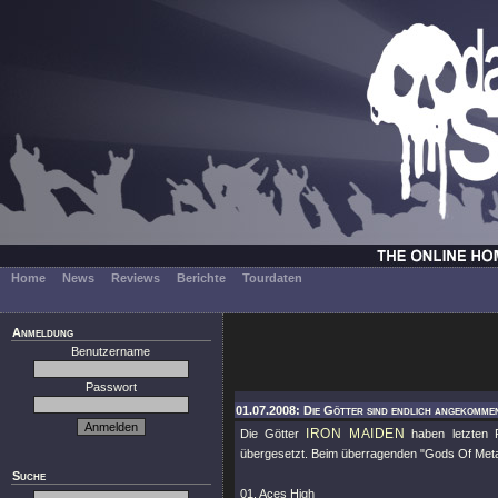
Home
News
Reviews
Berichte
Tourdaten
Anmeldung
Benutzername
Passwort
01.07.2008: Die Götter sind endlich angekommen
IRON MAIDEN
Die Götter
haben letzten F
übergesetzt. Beim überragenden "Gods Of Metal" A
Suche
01. Aces High