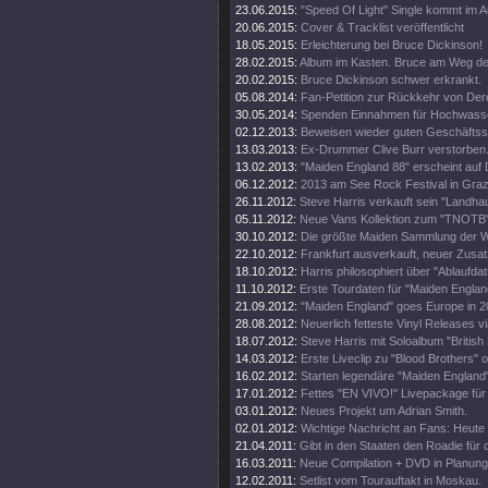
23.06.2015:
"Speed Of Light" Single kommt im A
20.06.2015:
Cover & Tracklist veröffentlicht
18.05.2015:
Erleichterung bei Bruce Dickinson!
28.02.2015:
Album im Kasten. Bruce am Weg d
20.02.2015:
Bruce Dickinson schwer erkrankt.
05.08.2014:
Fan-Petition zur Rückkehr von Der
30.05.2014:
Spenden Einnahmen für Hochwass
02.12.2013:
Beweisen wieder guten Geschäftss
13.03.2013:
Ex-Drummer Clive Burr verstorben
13.02.2013:
"Maiden England 88" erscheint auf 
06.12.2012:
2013 am See Rock Festival in Gra
26.11.2012:
Steve Harris verkauft sein "Landhau
05.11.2012:
Neue Vans Kollektion zum "TNOTB"
30.10.2012:
Die größte Maiden Sammlung der W
22.10.2012:
Frankfurt ausverkauft, neuer Zusat
18.10.2012:
Harris philosophiert über "Ablaufda
11.10.2012:
Erste Tourdaten für "Maiden Englan
21.09.2012:
"Maiden England" goes Europe in 2
28.08.2012:
Neuerlich fetteste Vinyl Releases v
18.07.2012:
Steve Harris mit Soloalbum "British 
14.03.2012:
Erste Liveclip zu "Blood Brothers" o
16.02.2012:
Starten legendäre "Maiden England"
17.01.2012:
Fettes "EN VIVO!" Livepackage für
03.01.2012:
Neues Projekt um Adrian Smith.
02.01.2012:
Wichtige Nachricht an Fans: Heute
21.04.2011:
Gibt in den Staaten den Roadie für d
16.03.2011:
Neue Compilation + DVD in Planung
12.02.2011:
Setlist vom Tourauftakt in Moskau.