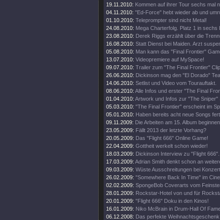
19.11.2010:
Kommen auf ihrer Tour sechs mal 
04.11.2010:
"Ed-Force" hebt wieder ab und umr
01.10.2010:
Teleprompter sind nicht Metal!
24.08.2010:
Mega Charterfolg. Platz 1 in sechs
23.08.2010:
Derek Riggs erzählt über die Trenn
16.08.2010:
Statt Dienst bei Maiden. Arzt suspen
05.08.2010:
Man kann das "Final Frontier" Gam
13.07.2010:
Videopremiere auf MySpace!
09.07.2010:
Trailer zum "The Final Frontier" Clip
26.06.2010:
Dickinson mag den "El Dorado" Tea
14.06.2010:
Setlist und Video vom Tourauftakt.
08.06.2010:
Alle Infos und erster "The Final Fro
01.04.2010:
Artwork und Infos zur "The Sniper" 
05.03.2010:
"The Final Frontier" erscheint im 
05.01.2010:
Haben bereits acht neue Songs fert
09.11.2009:
Die Arbeiten am 15. Album beginnen
23.05.2009:
Fällt 2013 der letzte Vorhang?
20.05.2009:
Das "Flight 666" Online Game!
22.04.2009:
Gottheit werkelt schon wieder!
18.03.2009:
Dickinson Interview zu "Flight 666".
17.03.2009:
Adrian Smith denkt schon an weiter
09.03.2009:
Wüste Ausschreitungen bei Konzert
26.02.2009:
"Somewhere Back In Time" im Cine
02.02.2009:
SpongeBob Coverarts vom Feinste
28.01.2009:
Rockstar-Hotel von und für Rockst
20.01.2009:
"Flight 666" Doku in den Kinos!
16.01.2009:
Niko McBrain in Drum-Hall Of Fame
06.12.2008:
Das perfekte Weihnachtsgeschenk