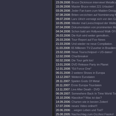
23.09.2008:
Bruce Dickinson interviewt Metallic
15.09.2008:
Master Bruce rettet 221 Urlauber!
03.09.2008:
Jeder Fan kann zum Maiden-Desig
07.08.2008:
Briten verzichten auf Nominierung f
09.07.2008:
Lars Ulrich verneigt sich vor den G
10.05.2008:
Wieder mal Liveschnipsel der Weltt
07.04.2008:
Dokumentation von prominenten M
04.04.2008:
Schon bald am Hollywood Walk Of
26.03.2008:
Die Kuh wird weiter gemolken..
25.03.2008:
Tour-Report auf Fox-News
21.03.2008:
Und wieder ne neue Compilation.
11.03.2008:
65 Millionen TV-Zuseher in Brasilien
23.02.2008:
Neue Tourschnipsel + US-dates!
12.02.2008:
Chartbreaker
02.02.2008:
Die Tour geht los!
13.01.2008:
DVD Release Party im Planet
12.01.2008:
"Ed Force One"
06.01.2008:
2 weitere Shows in Europa
13.12.2007:
Weitere Eurodaten
28.11.2007:
Spielen Gods Of Metal
20.11.2007:
Erste Europa-Tourdaten
13.11.2007:
Live After Death - DVD
06.09.2007:
Somewhere Back In Time World To
15.10.2006:
Klassiker? Was ist das?
14.09.2006:
Charten wie in besten Zeiten!
17.07.2006:
neues Video online!!!
20.06.2006:
...wegen Leben und Tod?
25.08.2005:
Nachschlag zum Ozzfest Fiasko!