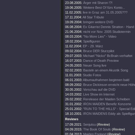
23.08.2005:
Ärger mit Sharon !?!
19.06.2005:
Weitere Best Of fürs Konto...
11.02.2005:
live in Graz am 31.05.2005???
17.11.2004:
All Star Tribute
19.09.2004:
bringen weitere DVD
06.08.2004:
Ex Gitarrist Dennis Stratton - Hand
21.06.2004:
nicht vor Nov. 2005 Studiotermin
08.03.2004:
"No More Lies" - Video
18.02.2004:
Spielfiguren
11.02.2004:
EP - 29. März
09.02.2004:
Bruce DER Sturzpilot
29.07.2003:
Michael "Nicko" BcBrain verhaftet
16.07.2003:
Dance of Death Preview
24.05.2003:
Neuer Song live
02.02.2003:
Basteln an einem Akustik Song
11.01.2003:
Studio Fotos
06.01.2003:
Albumaufnahmen beginnen bald
08.09.2002:
Bruce Dickinson erreicht neue Höh
30.05.2002:
Vorschau auf die DVD
14.03.2002:
Live Show im Internet
26.02.2002:
Rerelease der Maiden Scheiben
31.01.2002:
IRON MAIDEN Benefiz Konzerte
25.01.2002:
"RUN TO THE HILLS" - Special Edi
18.10.2001:
IRON MAIDENS Eddy als Spielfigur
Reviews
17.09.2021:
Senjutsu
(
Review
)
04.09.2015:
The Book Of Souls
(
Review
)
01.04.2013:
Maiden England
(
Review
)