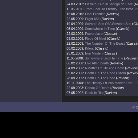
24.03.2012:
En Vivo! Live in Santigo de Chile
(
R
11.06.2011:
From Fear To Eternity: The Best O
16.08.2010:
Final Frontier
(
Review
)
22.05.2009:
Flight 666
(
Review
)
19.04.2009:
Seventh Son Of A Seventh Son
(
Cl
05.04.2009:
Somewhere In Time
(
Classic
)
22.03.2009:
Powerslave
(
Classic
)
08.03.2009:
Piece Of Mind
(
Classic
)
22.02.2009:
The Number Of The Beast
(
Classic
08.02.2009:
Killers
(
Classic
)
25.01.2009:
Iron Maiden
(
Classic
)
11.05.2008:
Somewhere Back In Time
(
Review
)
06.02.2008:
Live After Death
(
Review
)
04.09.2006:
A Matter Of Life And Death
(
Review
09.02.2006:
Death On The Road (3dvd)
(
Revie
28.09.2005:
Death On The Road
(
Review
)
19.11.2004:
The History Of Iron Maiden Part I:
22.09.2003:
Dance Of Death
(
Review
)
07.05.2002:
Rock In Rio
(
Review
)
© D