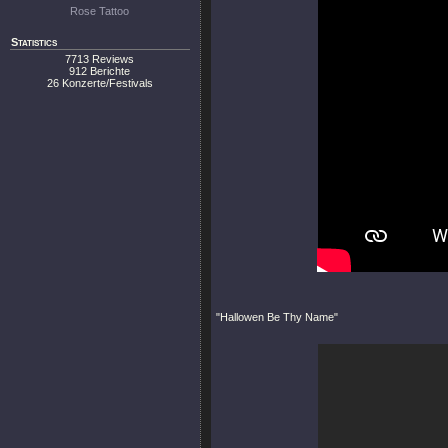
Rose Tattoo
Statistics
7713 Reviews
912 Berichte
26 Konzerte/Festivals
"Hallowen Be Thy Name"