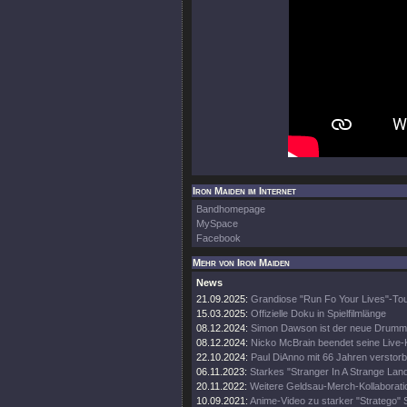
Iron Maiden im Internet
Bandhomepage
MySpace
Facebook
Mehr von Iron Maiden
News
21.09.2025:
Grandiose "Run Fo Your Lives"-To
15.03.2025:
Offizielle Doku in Spielfilmlänge
08.12.2024:
Simon Dawson ist der neue Drumm
08.12.2024:
Nicko McBrain beendet seine Live-
22.10.2024:
Paul DiAnno mit 66 Jahren verstor
06.11.2023:
Starkes "Stranger In A Strange Lan
20.11.2022:
Weitere Geldsau-Merch-Kollaborati
10.09.2021:
Anime-Video zu starker "Stratego" 