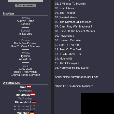
02. 2 Minutes To Midnight
03. Revelations
04. The Trooper
SiteNews
05. Wasted Years
Review
Audrey Horne
06. The Number Of The Beast
Achilles
07. Can I Play With Madness?
Special
08. Rime Of The Ancient Mariner
In Extremo
09. Powerslave
Review
10. Heaven Can Wait
North Sea Echoes
11. Run To The Hills
How To Cast A Shadow
12. Fear Of The Dark
Review
IRON MAIDEN
13.
Ignition
14. Moonchild
All Will Die
15. The Clairvoyant
Live
16. Hallowed Be Thy Name
21.07.2026
Bleed From Within
Conrad Sohm, Dornbirn
Anbei einige Kurzfilmchen der Fans:
Upcoming Live
"Rime Of The Ancient Mariner"
Graz
Wolfmother
Innsbruck
Wolfmother
Dinkelsbühl
Arch Enemy (+21)
Arch Enemy (+21)
München