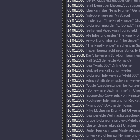
23.08.2010:
Derek Riggs erzählt über die Trenn
16.08.2010:
Statt Dienst bei Maiden. Arzt suspen
05.08.2010:
Man kann das "Final Frontier" Gam
13.07.2010:
Videopremiere auf MySpace!
09.07.2010:
Trailer zum "The Final Frontier" Clip
26.06.2010:
Dickinson mag den "El Dorado" Tea
14.06.2010:
Setlist und Video vom Tourauftakt.
08.06.2010:
Alle Infos und erster "The Final Fro
01.04.2010:
Artwork und Infos zur "The Sniper" 
05.03.2010:
"The Final Frontier" erscheint im 
05.01.2010:
Haben bereits acht neue Songs fert
09.11.2009:
Die Arbeiten am 15. Album beginnen
23.05.2009:
Fällt 2013 der letzte Vorhang?
20.05.2009:
Das "Flight 666" Online Game!
22.04.2009:
Gottheit werkelt schon wieder!
18.03.2009:
Dickinson Interview zu "Flight 666".
17.03.2009:
Adrian Smith denkt schon an weiter
09.03.2009:
Wüste Ausschreitungen bei Konzert
26.02.2009:
"Somewhere Back In Time" im Cine
02.02.2009:
SpongeBob Coverarts vom Feinste
28.01.2009:
Rockstar-Hotel von und für Rockst
20.01.2009:
"Flight 666" Doku in den Kinos!
16.01.2009:
Niko McBrain in Drum-Hall Of Fame
06.12.2008:
Das perfekte Weihnachtsgeschenk
23.09.2008:
Bruce Dickinson interviewt Metallic
15.09.2008:
Master Bruce rettet 221 Urlauber!
03.09.2008:
Jeder Fan kann zum Maiden-Desig
07.08.2008:
Briten verzichten auf Nominierung f