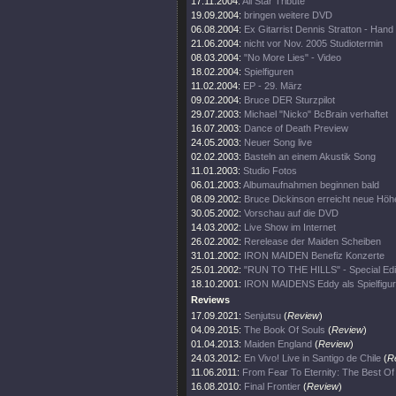
17.11.2004:
All Star Tribute
19.09.2004:
bringen weitere DVD
06.08.2004:
Ex Gitarrist Dennis Stratton - Hand
21.06.2004:
nicht vor Nov. 2005 Studiotermin
08.03.2004:
"No More Lies" - Video
18.02.2004:
Spielfiguren
11.02.2004:
EP - 29. März
09.02.2004:
Bruce DER Sturzpilot
29.07.2003:
Michael "Nicko" BcBrain verhaftet
16.07.2003:
Dance of Death Preview
24.05.2003:
Neuer Song live
02.02.2003:
Basteln an einem Akustik Song
11.01.2003:
Studio Fotos
06.01.2003:
Albumaufnahmen beginnen bald
08.09.2002:
Bruce Dickinson erreicht neue Höh
30.05.2002:
Vorschau auf die DVD
14.03.2002:
Live Show im Internet
26.02.2002:
Rerelease der Maiden Scheiben
31.01.2002:
IRON MAIDEN Benefiz Konzerte
25.01.2002:
"RUN TO THE HILLS" - Special Edi
18.10.2001:
IRON MAIDENS Eddy als Spielfigur
Reviews
17.09.2021:
Senjutsu
(
Review
)
04.09.2015:
The Book Of Souls
(
Review
)
01.04.2013:
Maiden England
(
Review
)
24.03.2012:
En Vivo! Live in Santigo de Chile
(
R
11.06.2011:
From Fear To Eternity: The Best O
16.08.2010:
Final Frontier
(
Review
)