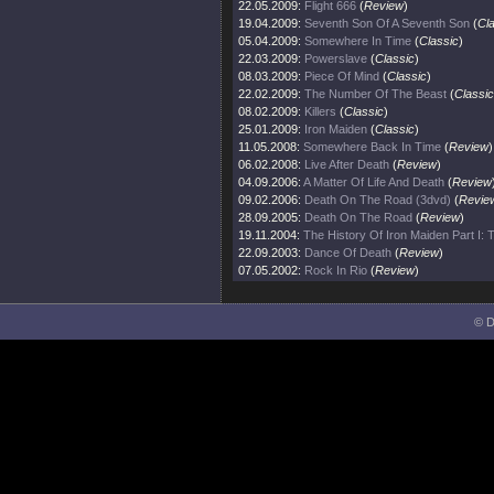
22.05.2009:
Flight 666
(
Review
)
19.04.2009:
Seventh Son Of A Seventh Son
(
Cl
05.04.2009:
Somewhere In Time
(
Classic
)
22.03.2009:
Powerslave
(
Classic
)
08.03.2009:
Piece Of Mind
(
Classic
)
22.02.2009:
The Number Of The Beast
(
Classic
08.02.2009:
Killers
(
Classic
)
25.01.2009:
Iron Maiden
(
Classic
)
11.05.2008:
Somewhere Back In Time
(
Review
)
06.02.2008:
Live After Death
(
Review
)
04.09.2006:
A Matter Of Life And Death
(
Review
09.02.2006:
Death On The Road (3dvd)
(
Revie
28.09.2005:
Death On The Road
(
Review
)
19.11.2004:
The History Of Iron Maiden Part I:
22.09.2003:
Dance Of Death
(
Review
)
07.05.2002:
Rock In Rio
(
Review
)
© D