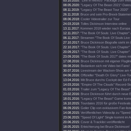
03.10.2020:
"Live In Mexico" Package zum Wei
08.05.2020:
"Legacy Of The Beast 2021"-Dates
08.11.2019:
"Legacy Of The Beast Tour 2020"
26.11.2018:
Bruce und sein Pro-Brexit-Statemen
08.06.2018:
Cooler Videotrailer zur Tour
24.03.2018:
Tolles Dickinson Interview online
13.11.2017:
Kommen 2018 wieder nach Europa
12.11.2017:
"The Book Of Souls: Live Chapter" 
06.11.2017:
Streamen "The Book Of Souls:Live
27.10.2017:
Bruce Dickinson Biografie steht im
22.10.2017:
"The Book Of Souls: Live Chapter" 
20.09.2017:
"The Book Of Souls: Live Chapter" 
23.09.2016:
"The Book Of Souls 2017" dates mi
17.08.2016:
Bruce Dickinson mit eigener Fluglini
09.08.2016:
Bedanken sich mit Video bei Fans!
30.07.2016:
Livestream der Wacken-Show am 4
04.06.2016:
Offizieller "Death Or Glory" Live-Tou
13.04.2016:
Mit Bruce durchs Cockpit der Ed-
14.03.2016:
"Empire Of The Clouds" Record-St
01.03.2016:
Trailer zum "Legacy Of The Beast"
23.02.2016:
Bruce Dickinson führt durch neue
18.01.2016:
"Legacy Of The Beast" Game kom
16.10.2015:
Tourdates 2016 für große Festivals
06.09.2015:
Geiler Clip von exklusivem Fan-list
14.08.2015:
Veröffentlichen Videoclip zu "Speed 
23.06.2015:
"Speed Of Light" Single kommt im A
20.06.2015:
Cover & Tracklist veröffentlicht
18.05.2015:
Erleichterung bei Bruce Dickinson!