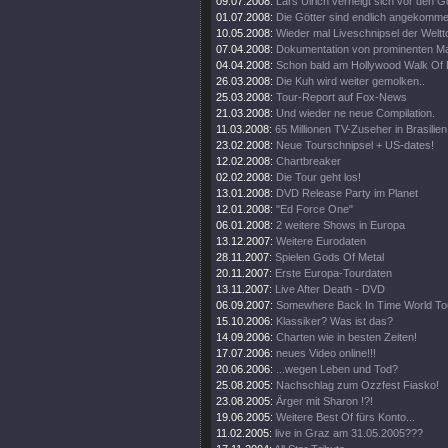
09.07.2008:
Lars Ulrich verneigt sich vor den G
01.07.2008:
Die Götter sind endlich angekomme
10.05.2008:
Wieder mal Liveschnipsel der Weltt
07.04.2008:
Dokumentation von prominenten M
04.04.2008:
Schon bald am Hollywood Walk Of
26.03.2008:
Die Kuh wird weiter gemolken..
25.03.2008:
Tour-Report auf Fox-News
21.03.2008:
Und wieder ne neue Compilation.
11.03.2008:
65 Millionen TV-Zuseher in Brasilien
23.02.2008:
Neue Tourschnipsel + US-dates!
12.02.2008:
Chartbreaker
02.02.2008:
Die Tour geht los!
13.01.2008:
DVD Release Party im Planet
12.01.2008:
"Ed Force One"
06.01.2008:
2 weitere Shows in Europa
13.12.2007:
Weitere Eurodaten
28.11.2007:
Spielen Gods Of Metal
20.11.2007:
Erste Europa-Tourdaten
13.11.2007:
Live After Death - DVD
06.09.2007:
Somewhere Back In Time World To
15.10.2006:
Klassiker? Was ist das?
14.09.2006:
Charten wie in besten Zeiten!
17.07.2006:
neues Video online!!!
20.06.2006:
...wegen Leben und Tod?
25.08.2005:
Nachschlag zum Ozzfest Fiasko!
23.08.2005:
Ärger mit Sharon !?!
19.06.2005:
Weitere Best Of fürs Konto...
11.02.2005:
live in Graz am 31.05.2005???