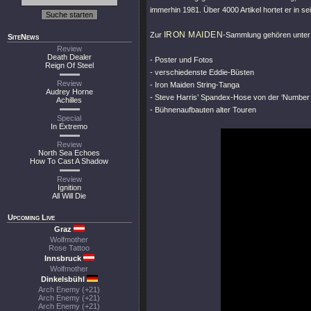
immerhin 1981. Über 4000 Artikel hortet er in sei
IRON MAIDEN
Zur
-Sammlung gehören unte
SiteNews
Review
Death Dealer
- Poster und Fotos
Reign Of Steel
- verschiedenste Eddie-Büsten
Review
- Iron Maiden String-Tanga
Audrey Horne
- Steve Harris’ Spandex-Hose von der ‘Number 
Achilles
- Bühnenaufbauten alter Touren
Special
In Extremo
Review
North Sea Echoes
How To Cast A Shadow
Review
Ignition
All Will Die
Upcoming Live
Graz
Wolfmother
Rose Tattoo
Innsbruck
Wolfmother
Dinkelsbühl
Arch Enemy (+21)
Arch Enemy (+21)
Arch Enemy (+21)