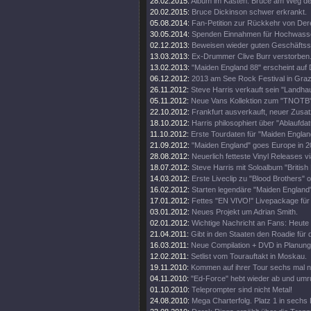
28.02.2015:
Album im Kasten. Bruce am Weg d
20.02.2015:
Bruce Dickinson schwer erkrankt.
05.08.2014:
Fan-Petition zur Rückkehr von Der
30.05.2014:
Spenden Einnahmen für Hochwass
02.12.2013:
Beweisen wieder guten Geschäftss
13.03.2013:
Ex-Drummer Clive Burr verstorben
13.02.2013:
"Maiden England 88" erscheint auf 
06.12.2012:
2013 am See Rock Festival in Gra
26.11.2012:
Steve Harris verkauft sein "Landhau
05.11.2012:
Neue Vans Kollektion zum "TNOTB"
22.10.2012:
Frankfurt ausverkauft, neuer Zusat
18.10.2012:
Harris philosophiert über "Ablaufda
11.10.2012:
Erste Tourdaten für "Maiden Englan
21.09.2012:
"Maiden England" goes Europe in 2
28.08.2012:
Neuerlich fetteste Vinyl Releases v
18.07.2012:
Steve Harris mit Soloalbum "British 
14.03.2012:
Erste Liveclip zu "Blood Brothers" o
16.02.2012:
Starten legendäre "Maiden England"
17.01.2012:
Fettes "EN VIVO!" Livepackage für
03.01.2012:
Neues Projekt um Adrian Smith.
02.01.2012:
Wichtige Nachricht an Fans: Heute
21.04.2011:
Gibt in den Staaten den Roadie für d
16.03.2011:
Neue Compilation + DVD in Planung
12.02.2011:
Setlist vom Tourauftakt in Moskau.
19.11.2010:
Kommen auf ihrer Tour sechs mal 
04.11.2010:
"Ed-Force" hebt wieder ab und umr
01.10.2010:
Teleprompter sind nicht Metal!
24.08.2010:
Mega Charterfolg. Platz 1 in sechs