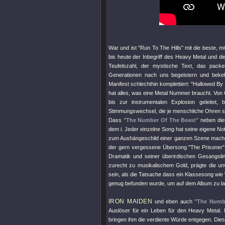
War und ist
"Run To The Hills"
mit die beste, mi
bis heute der Inbegriff des Heavy Metal und di
Teufelszahl, der mystische Text, das pack
Generationen nach uns begeistern und bek
Manifest schlechthin komplettiert:
"Hallowed By
hat alles, was eine Metal Nummer braucht. Von
bis zur instrumentalen Explosion geleitet,
Stimmungswechsel, die je menschliche Ohren st
Dass
"The Number Of The Beast"
neben dies
dem i. Jeder einzelne Song hat seine eigene Not
zum Aushängeschild einer ganzen Szene machen
der gern vergessene Übersong
"The Prisoner"
Dramatik und seiner überirdischen Gesangsl
zurecht zu musikalischem Gold, prägte die un
sein, als die Tatsache dass ein Klassesong wie
genug befunden wurde, um auf dem Album zu la
IRON MAIDEN
und eben auch
"The Numb
Auslöser für ein Leben für den Heavy Metal. 
bringen ihm die verdiente Würde entgegen. Dies