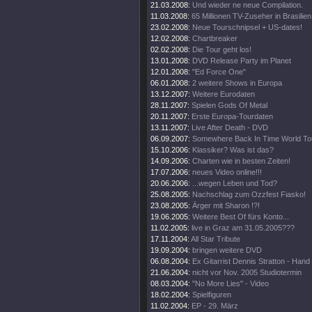
21.03.2008:
Und wieder ne neue Compilation.
11.03.2008:
65 Millionen TV-Zuseher in Brasilien
23.02.2008:
Neue Tourschnipsel + US-dates!
12.02.2008:
Chartbreaker
02.02.2008:
Die Tour geht los!
13.01.2008:
DVD Release Party im Planet
12.01.2008:
"Ed Force One"
06.01.2008:
2 weitere Shows in Europa
13.12.2007:
Weitere Eurodaten
28.11.2007:
Spielen Gods Of Metal
20.11.2007:
Erste Europa-Tourdaten
13.11.2007:
Live After Death - DVD
06.09.2007:
Somewhere Back In Time World To
15.10.2006:
Klassiker? Was ist das?
14.09.2006:
Charten wie in besten Zeiten!
17.07.2006:
neues Video online!!!
20.06.2006:
...wegen Leben und Tod?
25.08.2005:
Nachschlag zum Ozzfest Fiasko!
23.08.2005:
Ärger mit Sharon !?!
19.06.2005:
Weitere Best Of fürs Konto...
11.02.2005:
live in Graz am 31.05.2005???
17.11.2004:
All Star Tribute
19.09.2004:
bringen weitere DVD
06.08.2004:
Ex Gitarrist Dennis Stratton - Hand
21.06.2004:
nicht vor Nov. 2005 Studiotermin
08.03.2004:
"No More Lies" - Video
18.02.2004:
Spielfiguren
11.02.2004:
EP - 29. März