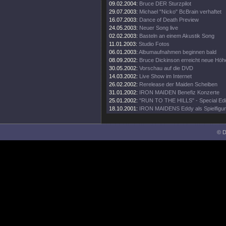
09.02.2004:
Bruce DER Sturzpilot
29.07.2003:
Michael "Nicko" BcBrain verhaftet
16.07.2003:
Dance of Death Preview
24.05.2003:
Neuer Song live
02.02.2003:
Basteln an einem Akustik Song
11.01.2003:
Studio Fotos
06.01.2003:
Albumaufnahmen beginnen bald
08.09.2002:
Bruce Dickinson erreicht neue Höh
30.05.2002:
Vorschau auf die DVD
14.03.2002:
Live Show im Internet
26.02.2002:
Rerelease der Maiden Scheiben
31.01.2002:
IRON MAIDEN Benefiz Konzerte
25.01.2002:
"RUN TO THE HILLS" - Special Edi
18.10.2001:
IRON MAIDENS Eddy als Spielfigur
© D