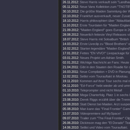
26.11.2012:
Steve Harris verkauft sein "Landhau
05.11.2012:
Neue Vans Kollektion zum "TNOTB"
30.10.2012:
Die größte Maiden Sammlung der W
22.10.2012:
Frankfurt ausverkauft, neuer Zusat
18.10.2012:
Harris philosophiert über "Ablaufda
11.10.2012:
Erste Tourdaten für "Maiden Englan
21.09.2012:
"Maiden England" goes Europe in 2
28.08.2012:
Neuerlich fetteste Vinyl Releases v
18.07.2012:
Steve Harris mit Soloalbum "British 
14.03.2012:
Erste Liveclip zu "Blood Brothers" o
16.02.2012:
Starten legendäre "Maiden England"
17.01.2012:
Fettes "EN VIVO!" Livepackage für
03.01.2012:
Neues Projekt um Adrian Smith.
02.01.2012:
Wichtige Nachricht an Fans: Heute
21.04.2011:
Gibt in den Staaten den Roadie für d
16.03.2011:
Neue Compilation + DVD in Planung
12.02.2011:
Setlist vom Tourauftakt in Moskau.
19.11.2010:
Kommen auf ihrer Tour sechs mal 
04.11.2010:
"Ed-Force" hebt wieder ab und umr
01.10.2010:
Teleprompter sind nicht Metal!
24.08.2010:
Mega Charterfolg. Platz 1 in sechs
23.08.2010:
Derek Riggs erzählt über die Trenn
16.08.2010:
Statt Dienst bei Maiden. Arzt suspen
05.08.2010:
Man kann das "Final Frontier" Gam
13.07.2010:
Videopremiere auf MySpace!
09.07.2010:
Trailer zum "The Final Frontier" Clip
26.06.2010:
Dickinson mag den "El Dorado" Tea
14.06.2010:
Setlist und Video vom Tourauftakt.