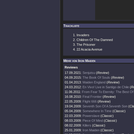
Trackliste
Invaders
Children Of The Damned
The Prisoner
22 Acacia Avenue
Mehr von Iron Maiden
Reviews
17.09.2021:
Senjutsu
(
Review
)
04.09.2015:
The Book Of Souls
(
Review
)
01.04.2013:
Maiden England
(
Review
)
24.03.2012:
En Vivo! Live in Santigo de Chile
(
R
11.06.2011:
From Fear To Eternity: The Best O
16.08.2010:
Final Frontier
(
Review
)
22.05.2009:
Flight 666
(
Review
)
19.04.2009:
Seventh Son Of A Seventh Son
(
Cl
05.04.2009:
Somewhere In Time
(
Classic
)
22.03.2009:
Powerslave
(
Classic
)
08.03.2009:
Piece Of Mind
(
Classic
)
08.02.2009:
Killers
(
Classic
)
25.01.2009:
Iron Maiden
(
Classic
)