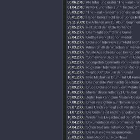
08.06.2010:
Alle Infos und erster "The Final Fro
01.04.2010:
Artwork und Infos zur "The Sniper" 
05.03.2010:
"The Final Frontier" erscheint im 
05.01.2010:
Haben bereits acht neue Songs fert
09.11.2009:
Die Arbeiten am 15. Album beginnen
23.05.2009:
Fällt 2013 der letzte Vorhang?
20.05.2009:
Das "Flight 666" Online Game!
22.04.2009:
Gottheit werkelt schon wieder!
18.03.2009:
Dickinson Interview zu "Flight 666".
17.03.2009:
Adrian Smith denkt schon an weiter
09.03.2009:
Wüste Ausschreitungen bei Konzert
26.02.2009:
"Somewhere Back In Time" im Cine
02.02.2009:
SpongeBob Coverarts vom Feinste
28.01.2009:
Rockstar-Hotel von und für Rockst
20.01.2009:
"Flight 666" Doku in den Kinos!
16.01.2009:
Niko McBrain in Drum-Hall Of Fame
06.12.2008:
Das perfekte Weihnachtsgeschenk
23.09.2008:
Bruce Dickinson interviewt Metallic
15.09.2008:
Master Bruce rettet 221 Urlauber!
03.09.2008:
Jeder Fan kann zum Maiden-Desig
07.08.2008:
Briten verzichten auf Nominierung f
09.07.2008:
Lars Ulrich verneigt sich vor den G
01.07.2008:
Die Götter sind endlich angekomme
10.05.2008:
Wieder mal Liveschnipsel der Weltt
07.04.2008:
Dokumentation von prominenten M
04.04.2008:
Schon bald am Hollywood Walk Of
26.03.2008:
Die Kuh wird weiter gemolken..
25.03.2008:
Tour-Report auf Fox-News