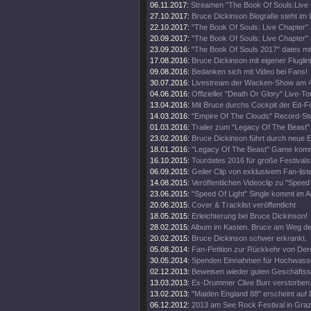
06.11.2017:
Streamen "The Book Of Souls:Live
27.10.2017:
Bruce Dickinson Biografie steht im
22.10.2017:
"The Book Of Souls: Live Chapter" 
20.09.2017:
"The Book Of Souls: Live Chapter" 
23.09.2016:
"The Book Of Souls 2017" dates mi
17.08.2016:
Bruce Dickinson mit eigener Fluglini
09.08.2016:
Bedanken sich mit Video bei Fans!
30.07.2016:
Livestream der Wacken-Show am 4
04.06.2016:
Offizieller "Death Or Glory" Live-Tou
13.04.2016:
Mit Bruce durchs Cockpit der Ed-
14.03.2016:
"Empire Of The Clouds" Record-St
01.03.2016:
Trailer zum "Legacy Of The Beast"
23.02.2016:
Bruce Dickinson führt durch neue
18.01.2016:
"Legacy Of The Beast" Game kom
16.10.2015:
Tourdates 2016 für große Festivals
06.09.2015:
Geiler Clip von exklusivem Fan-list
14.08.2015:
Veröffentlichen Videoclip zu "Speed 
23.06.2015:
"Speed Of Light" Single kommt im A
20.06.2015:
Cover & Tracklist veröffentlicht
18.05.2015:
Erleichterung bei Bruce Dickinson!
28.02.2015:
Album im Kasten. Bruce am Weg d
20.02.2015:
Bruce Dickinson schwer erkrankt.
05.08.2014:
Fan-Petition zur Rückkehr von Der
30.05.2014:
Spenden Einnahmen für Hochwass
02.12.2013:
Beweisen wieder guten Geschäftss
13.03.2013:
Ex-Drummer Clive Burr verstorben
13.02.2013:
"Maiden England 88" erscheint auf 
06.12.2012:
2013 am See Rock Festival in Gra