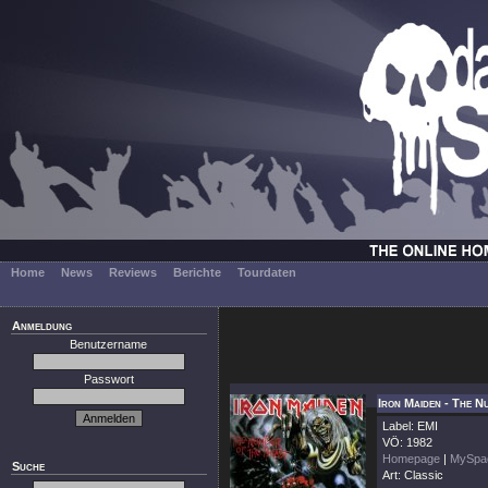
Home
News
Reviews
Berichte
Tourdaten
Anmeldung
Benutzername
Passwort
Iron Maiden - The 
Label: EMI
VÖ: 1982
Homepage
|
MySpa
Suche
Art: Classic