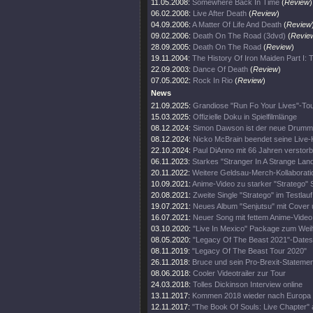
11.05.2008:
Somewhere Back In Time
(
Review
)
06.02.2008:
Live After Death
(
Review
)
04.09.2006:
A Matter Of Life And Death
(
Review
09.02.2006:
Death On The Road (3dvd)
(
Revie
28.09.2005:
Death On The Road
(
Review
)
19.11.2004:
The History Of Iron Maiden Part I:
22.09.2003:
Dance Of Death
(
Review
)
07.05.2002:
Rock In Rio
(
Review
)
News
21.09.2025:
Grandiose "Run Fo Your Lives"-To
15.03.2025:
Offizielle Doku in Spielfilmlänge
08.12.2024:
Simon Dawson ist der neue Drumm
08.12.2024:
Nicko McBrain beendet seine Live-
22.10.2024:
Paul DiAnno mit 66 Jahren verstor
06.11.2023:
Starkes "Stranger In A Strange Lan
20.11.2022:
Weitere Geldsau-Merch-Kollaborati
10.09.2021:
Anime-Video zu starker "Stratego" 
20.08.2021:
Zweite Single "Stratego" im Testlauf
19.07.2021:
Neues Album "Senjutsu" mit Cover 
16.07.2021:
Neuer Song mit fettem Anime-Video
03.10.2020:
"Live In Mexico" Package zum Wei
08.05.2020:
"Legacy Of The Beast 2021"-Dates
08.11.2019:
"Legacy Of The Beast Tour 2020"
26.11.2018:
Bruce und sein Pro-Brexit-Statemen
08.06.2018:
Cooler Videotrailer zur Tour
24.03.2018:
Tolles Dickinson Interview online
13.11.2017:
Kommen 2018 wieder nach Europa
12.11.2017:
"The Book Of Souls: Live Chapter" 