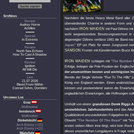
SiteNews
Nachdem die beste Heavy Metal Band aller Z
Review
überwindender Charme in anderer Form und a
Audrey Horne
Achilles
IRON MAIDEN
nachdem
mit Paul DiAnno mit
wohl wegweisendste Besetzungswechsel in de
Special
In Extremo
abgeneigter DiAnno verlässt 1981 die Band na
Japan"
EP um Platz für einen Jungspund name
Review
SAMSON
Fronter mit Künstlernamen Bruce Br
North Sea Echoes
How To Cast A Shadow
IRON MAIDEN
schlagen mit
"The Number O
Review
Ignition
Erfolge, belegen die Pole-Position der Englisch
All Will Die
der unumstritten besten und wichtigsten H
Live
Bereits der Single Vorbote
"Run To The Hills"
ze
21.07.2026
König von England werden. Einen unabnützbaren
Bleed From Within
Conrad Sohm, Dornbirn
können und postwendend waren die Erwartungs
unglaublichen Erwartungen, alle Hoffnungen sollte
Upcoming Live
Graz
Umhüllt von einem
grandiosen Derek Riggs A
Wolfmother
unsterblichen Jahrhunderthits
wird das Albu
Innsbruck
Qualitätslevel anzusiedelnden Folgejahre bis 
Wolfmother
Dinkelsbühl
Obwohl
"The Number Of The Beast"
mit
"In
Arch Enemy (+21)
ersten sieben Alben inne birgt, wird kein Rock
Arch Enemy (+21)
dieses unsterblichen Longplayers in Frage stel
München