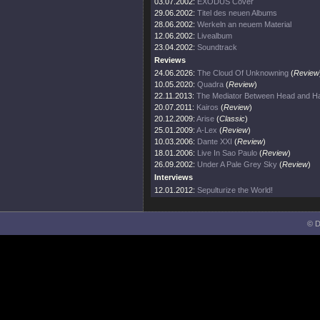
03.07.2002:
EXODUS Cover
29.06.2002:
Titel des neuen Albums
28.06.2002:
Werkeln an neuem Material
12.06.2002:
Livealbum
23.04.2002:
Soundtrack
Reviews
24.06.2026:
The Cloud Of Unknowning
(
Review
10.05.2020:
Quadra
(
Review
)
22.11.2013:
The Mediator Between Head and Ha
20.07.2011:
Kairos
(
Review
)
20.12.2009:
Arise
(
Classic
)
25.01.2009:
A-Lex
(
Review
)
10.03.2006:
Dante XXI
(
Review
)
18.01.2006:
Live In Sao Paulo
(
Review
)
26.09.2002:
Under A Pale Grey Sky
(
Review
)
Interviews
12.01.2012:
Sepulturize the World!
© D