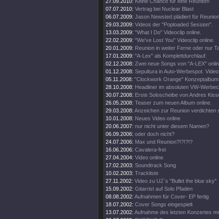
27.09.2010:
Keine Chance für eine Reunion!
07.07.2010:
Vertrag bei Nuclear Blast
06.07.2009:
Jason Newsted plädiert für Reunion
29.03.2009:
Videos der "Poploaded Session".
13.03.2009:
"What I Do" Videoclip online.
22.02.2009:
"We've Lost You" Videoclip online.
20.01.2009:
Reunion in weiter Ferne oder nur T
17.01.2009:
"A-Lex" als Komplettdurchlauf.
02.12.2008:
Zwei neue Songs von "A-LEX" onlin
01.12.2008:
Sepultura in Auto-Werbespot. Video 
05.11.2008:
"Clockwork Orange" Konzeptalbum
28.10.2008:
Headliner im absoluten VW-Werbecl
30.07.2008:
Erste Soloscheibe von Andres Kisse
26.05.2008:
Teaser zum neuen Album online.
29.03.2008:
Anzeichen zur Reunion verdichten s
10.01.2008:
Neues Video online
20.06.2007:
nur nicht unter diesem Namen?
06.09.2006:
oder doch nicht?
24.07.2006:
Max und Reunion?!?!?!?
16.06.2006:
Cavalera-frei
27.04.2004:
Video online
17.02.2003:
Soundtrack Song
10.02.2003:
Trackliste
27.11.2002:
Video zu U2`s "Bullet the blue sky"
15.09.2002:
Gitarrist auf Solo Pfaden
08.08.2002:
Aufnahmen für Cover- EP fertig
18.07.2002:
Cover Songs eingespielt
13.07.2002:
Aufnahme des letzten Konzertes mi