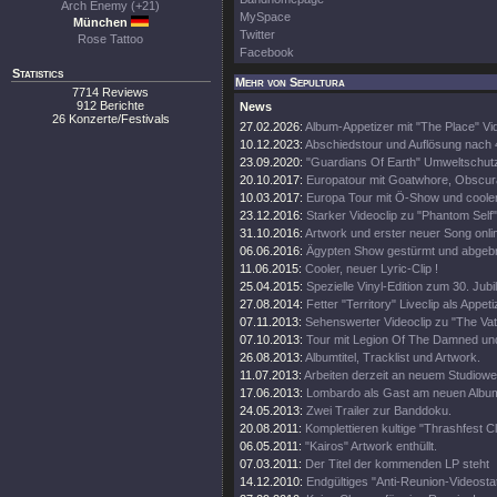
Arch Enemy (+21)
MySpace
München
Twitter
Rose Tattoo
Facebook
Statistics
Mehr von Sepultura
7714 Reviews
912 Berichte
News
26 Konzerte/Festivals
27.02.2026:
Album-Appetizer mit "The Place" Vi
10.12.2023:
Abschiedstour und Auflösung nach
23.09.2020:
"Guardians Of Earth" Umweltschutz
20.10.2017:
Europatour mit Goatwhore, Obscura
10.03.2017:
Europa Tour mit Ö-Show und coole
23.12.2016:
Starker Videoclip zu "Phantom Self"
31.10.2016:
Artwork und erster neuer Song onli
06.06.2016:
Ägypten Show gestürmt und abgeb
11.06.2015:
Cooler, neuer Lyric-Clip !
25.04.2015:
Spezielle Vinyl-Edition zum 30. Jub
27.08.2014:
Fetter "Territory" Liveclip als Appeti
07.11.2013:
Sehenswerter Videoclip zu "The Vat
07.10.2013:
Tour mit Legion Of The Damned un
26.08.2013:
Albumtitel, Tracklist und Artwork.
11.07.2013:
Arbeiten derzeit an neuem Studiowe
17.06.2013:
Lombardo als Gast am neuen Albu
24.05.2013:
Zwei Trailer zur Banddoku.
20.08.2011:
Komplettieren kultige "Thrashfest C
06.05.2011:
"Kairos" Artwork enthüllt.
07.03.2011:
Der Titel der kommenden LP steht
14.12.2010:
Endgültiges "Anti-Reunion-Videosta