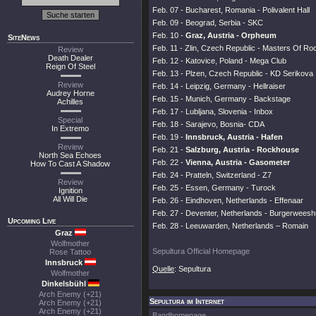
Feb. 07 - Bucharest, Romania - Polivalent Hall
Feb. 09 - Beograd, Serbia - SKC
Feb. 10 -
Graz, Austria - Orpheum
SiteNews
Feb. 11 - Zlin, Czech Republic - Masters Of Ro
Review
Death Dealer
Feb. 12 - Katovice, Poland - Mega Club
Reign Of Steel
Feb. 13 - Plzen, Czech Republic - KD Serikova
Review
Feb. 14 - Leipzig, Germany - Hellraiser
Audrey Horne
Feb. 15 - Munich, Germany - Backstage
Achilles
Feb. 17 - Lubljana, Slovenia - Inbox
Special
Feb. 18 - Sarajevo, Bosnia- CDA
In Extremo
Feb. 19 -
Innsbruck, Austria - Hafen
Review
Feb. 21 -
Salzburg, Austria - Rockhouse
North Sea Echoes
Feb. 22 -
Vienna, Austria - Gasometer
How To Cast A Shadow
Feb. 24 - Pratteln, Switzerland - Z7
Review
Feb. 25 - Essen, Germany - Turock
Ignition
All Will Die
Feb. 26 - Eindhoven, Netherlands - Effenaar
Feb. 27 - Deventer, Netherlands - Burgerweesh
Upcoming Live
Feb. 28 - Leeuwarden, Netherlands – Romain
Graz
Wolfmother
Sepultura Official Homepage
Rose Tattoo
Innsbruck
Quelle
: Sepultura
Wolfmother
Dinkelsbühl
Arch Enemy (+21)
Sepultura im Internet
Arch Enemy (+21)
Arch Enemy (+21)
Bandhomepage