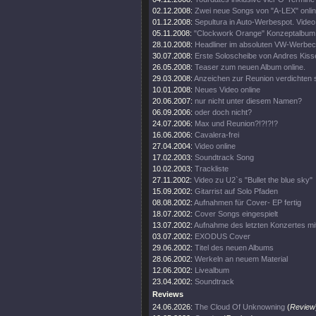
02.12.2008:
Zwei neue Songs von "A-LEX" onlin
01.12.2008:
Sepultura in Auto-Werbespot. Video 
05.11.2008:
"Clockwork Orange" Konzeptalbum
28.10.2008:
Headliner im absoluten VW-Werbecl
30.07.2008:
Erste Soloscheibe von Andres Kisse
26.05.2008:
Teaser zum neuen Album online.
29.03.2008:
Anzeichen zur Reunion verdichten s
10.01.2008:
Neues Video online
20.06.2007:
nur nicht unter diesem Namen?
06.09.2006:
oder doch nicht?
24.07.2006:
Max und Reunion?!?!?!?
16.06.2006:
Cavalera-frei
27.04.2004:
Video online
17.02.2003:
Soundtrack Song
10.02.2003:
Trackliste
27.11.2002:
Video zu U2`s "Bullet the blue sky"
15.09.2002:
Gitarrist auf Solo Pfaden
08.08.2002:
Aufnahmen für Cover- EP fertig
18.07.2002:
Cover Songs eingespielt
13.07.2002:
Aufnahme des letzten Konzertes mi
03.07.2002:
EXODUS Cover
29.06.2002:
Titel des neuen Albums
28.06.2002:
Werkeln an neuem Material
12.06.2002:
Livealbum
23.04.2002:
Soundtrack
Reviews
24.06.2026:
The Cloud Of Unknowning
(
Review