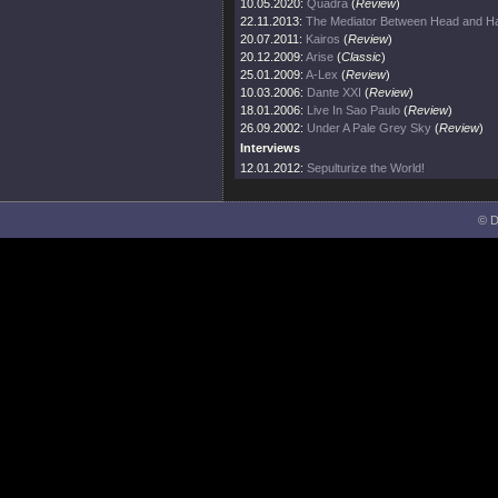
10.05.2020:
Quadra
(
Review
)
22.11.2013:
The Mediator Between Head and Ha
20.07.2011:
Kairos
(
Review
)
20.12.2009:
Arise
(
Classic
)
25.01.2009:
A-Lex
(
Review
)
10.03.2006:
Dante XXI
(
Review
)
18.01.2006:
Live In Sao Paulo
(
Review
)
26.09.2002:
Under A Pale Grey Sky
(
Review
)
Interviews
12.01.2012:
Sepulturize the World!
© D