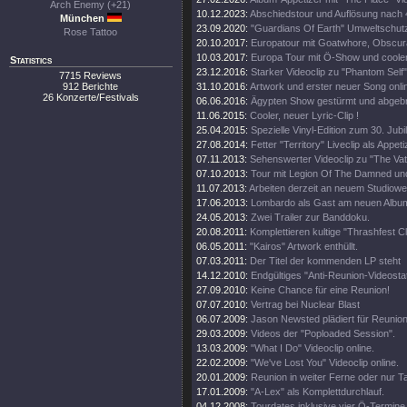
Arch Enemy (+21)
10.12.2023:
Abschiedstour und Auflösung nach
München
23.09.2020:
"Guardians Of Earth" Umweltschutz
Rose Tattoo
20.10.2017:
Europatour mit Goatwhore, Obscura
10.03.2017:
Europa Tour mit Ö-Show und coole
Statistics
23.12.2016:
Starker Videoclip zu "Phantom Self"
7715 Reviews
912 Berichte
31.10.2016:
Artwork und erster neuer Song onli
26 Konzerte/Festivals
06.06.2016:
Ägypten Show gestürmt und abgeb
11.06.2015:
Cooler, neuer Lyric-Clip !
25.04.2015:
Spezielle Vinyl-Edition zum 30. Jub
27.08.2014:
Fetter "Territory" Liveclip als Appeti
07.11.2013:
Sehenswerter Videoclip zu "The Vat
07.10.2013:
Tour mit Legion Of The Damned un
11.07.2013:
Arbeiten derzeit an neuem Studiowe
17.06.2013:
Lombardo als Gast am neuen Albu
24.05.2013:
Zwei Trailer zur Banddoku.
20.08.2011:
Komplettieren kultige "Thrashfest C
06.05.2011:
"Kairos" Artwork enthüllt.
07.03.2011:
Der Titel der kommenden LP steht
14.12.2010:
Endgültiges "Anti-Reunion-Videosta
27.09.2010:
Keine Chance für eine Reunion!
07.07.2010:
Vertrag bei Nuclear Blast
06.07.2009:
Jason Newsted plädiert für Reunion
29.03.2009:
Videos der "Poploaded Session".
13.03.2009:
"What I Do" Videoclip online.
22.02.2009:
"We've Lost You" Videoclip online.
20.01.2009:
Reunion in weiter Ferne oder nur T
17.01.2009:
"A-Lex" als Komplettdurchlauf.
04.12.2008:
Tourdates inklusive vier Ö-Termine