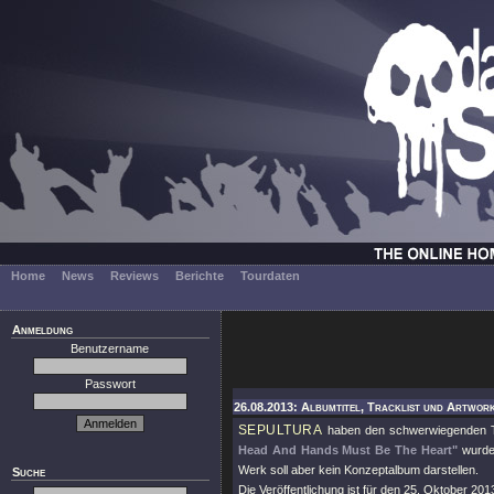
Home
News
Reviews
Berichte
Tourdaten
Anmeldung
Benutzername
Passwort
26.08.2013: Albumtitel, Tracklist und Artwork
SEPULTURA
haben den schwerwiegenden Ti
Head And Hands Must Be The Heart"
wurde 
Werk soll aber kein Konzeptalbum darstellen.
Suche
Die Veröffentlichung ist für den 25. Oktober 201