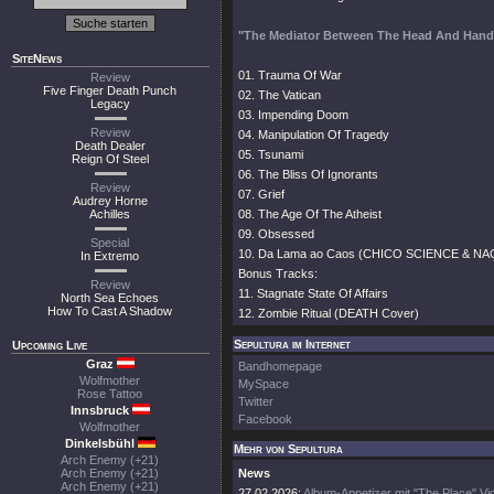
"The Mediator Between The Head And Hand
SiteNews
01. Trauma Of War
Review
Five Finger Death Punch
02. The Vatican
Legacy
03. Impending Doom
Review
04. Manipulation Of Tragedy
Death Dealer
05. Tsunami
Reign Of Steel
06. The Bliss Of Ignorants
Review
07. Grief
Audrey Horne
Achilles
08. The Age Of The Atheist
09. Obsessed
Special
10. Da Lama ao Caos (CHICO SCIENCE & NA
In Extremo
Bonus Tracks:
Review
11. Stagnate State Of Affairs
North Sea Echoes
How To Cast A Shadow
12. Zombie Ritual (DEATH Cover)
Sepultura im Internet
Upcoming Live
Graz
Bandhomepage
Wolfmother
MySpace
Rose Tattoo
Twitter
Innsbruck
Facebook
Wolfmother
Dinkelsbühl
Mehr von Sepultura
Arch Enemy (+21)
Arch Enemy (+21)
News
Arch Enemy (+21)
27.02.2026:
Album-Appetizer mit "The Place" Vi