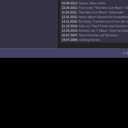
03.08.2012:
Neues Video online
22.04.2011:
Fetzcooler "Machine Gun Blues" Vid
11.04.2011:
"Machine Gun Blues" Videotrailer.
12.01.2011:
Neuer Album-Bastard im Kompletts
14.11.2010:
Ein Song, Tracklist und Cover der
21.10.2010:
Infos zu "Hard Times and Nursery
12.05.2010:
Arbeiten am 7. Album. Deal mit Epi
02.07.2007:
Neue Nummer auf Myspace
24.07.2006:
working heroes
© D