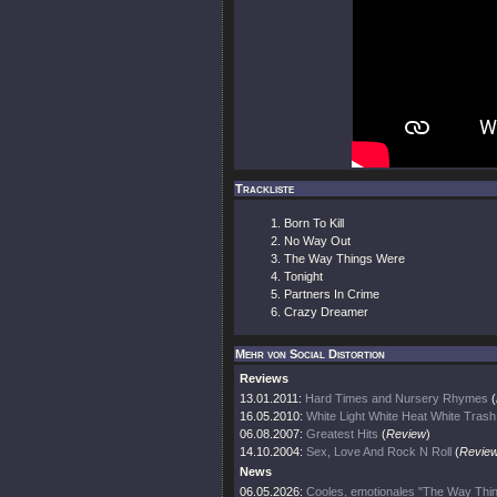
Trackliste
Born To Kill
No Way Out
The Way Things Were
Tonight
Partners In Crime
Crazy Dreamer
Mehr von Social Distortion
Reviews
13.01.2011:
Hard Times and Nursery Rhymes
(
16.05.2010:
White Light White Heat White Trash
06.08.2007:
Greatest Hits
(
Review
)
14.10.2004:
Sex, Love And Rock N Roll
(
Revie
News
06.05.2026:
Cooles, emotionales "The Way Thin