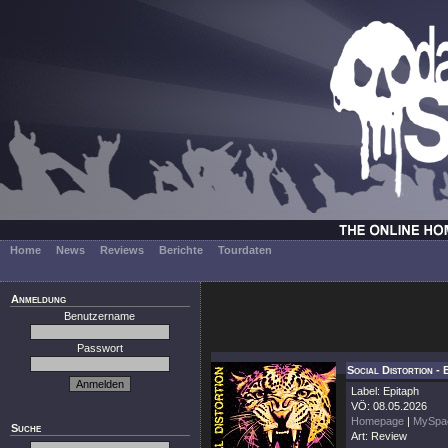
Home
News
Reviews
Berichte
Tourdaten
Anmeldung
Benutzername
Passwort
Social Distortion -
Label: Epitaph
VÖ: 08.05.2026
Homepage
|
MySpa
Suche
Art: Review