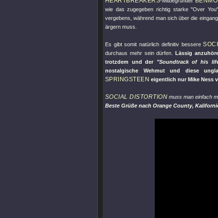
HEARTBREAKERS
BENMO
-Mitbegründer
wie das zugegeben richtig starke
"Over You
vergebens, während man sich über die eingan
ärgern muss.
SOC
Es gibt somit natürlich definitiv bessere
durchaus mehr sein dürfen.
Lässig anzuhör
trotzdem und der
"Soundtrack of his lif
nostalgische Wehmut und diese ungla
SPRINGSTEEN
eigentlich nur Mike Ness v
SOCIAL DISTORTION
muss man einfach 
Beste Grüße nach Orange County, Kaliforni