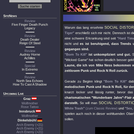
SiteNews
Review
Five Finger Death Punch
SOCIAL DISTOR
Warum das lang ersehnte
Legacy
Tiger"
erschließt sich mir nicht. Dennoch ist
Review
eine schwere Erkrankung sind seit
"Hard Tim
Death Dealer
Reign Of Steel
nicht und
es ist beruhigend, dass Trends
gegangen sind.
Review
Audrey Horne
"Born To Kill"
ist unkompliziert und gut.
S
Achilles
"Wicked Game"
hat schon deutlich besser gek
Laune, die ich von Mike Ness bekommen wil
Special
In Extremo
zeitlosem Punk und Rock N Roll zurück.
Review
North Sea Echoes
Gerade zu Beginn klingt
"Born To Kill"
dabe
How To Cast A Shadow
melodischen Punk und Rock N Roll, für d
knarzt locker und lässig runter, bevor da
Upcoming Live
charismatischen
"Wunderbare Jahre"
-Flair
Graz
SOCIAL DISTORTI
darstellt.
So will man
Wolfmother
Rose Tattoo
White Trash"
(zum Classic Review)
und
"Sex,
Innsbruck
spielen auch noch in dieser wohltuenden Ober
Wolfmother
sollen.
Dinkelsbühl
Arch Enemy (+21)
Arch Enemy (+21)
Arch Enemy (+21)