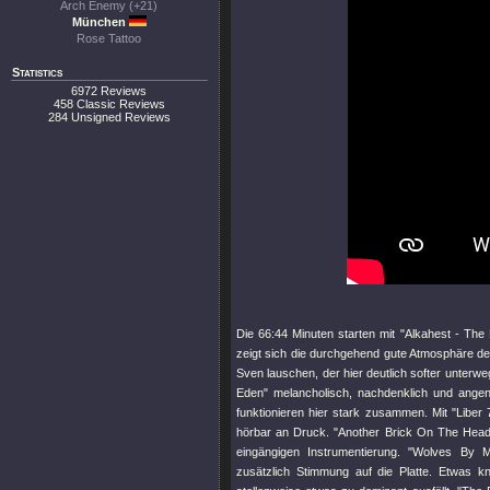
Arch Enemy (+21)
München
Rose Tattoo
Statistics
6972 Reviews
458 Classic Reviews
284 Unsigned Reviews
Die 66:44 Minuten starten mit
"Alkahest - The 
zeigt sich die durchgehend gute Atmosphäre d
Sven lauschen, der hier deutlich softer unterw
Eden"
melancholisch, nachdenklich und angen
funktionieren hier stark zusammen. Mit
"Liber 
hörbar an Druck.
"Another Brick On The Head
eingängigen Instrumentierung.
"Wolves By Mi
zusätzlich Stimmung auf die Platte. Etwas k