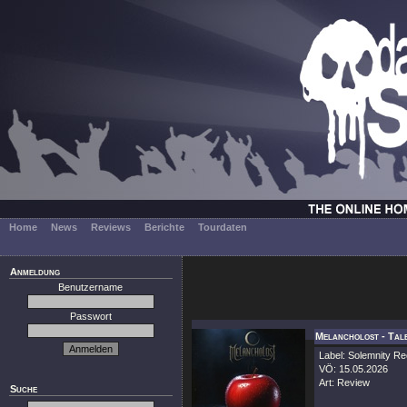
Home
News
Reviews
Berichte
Tourdaten
Anmeldung
Benutzername
Passwort
Melancholost - Tal
Label: Solemnity R
VÖ: 15.05.2026
Art: Review
Suche