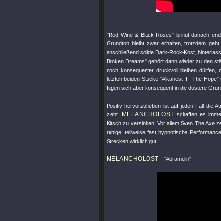
"Red Wine & Black Roses"
bringt danach endl
Grundton bleibt zwar erhalten, trotzdem ge
anschließend solide Dark-Rock-Kost, hinterlass
Broken Dreams"
gehört dann wieder zu den st
noch konsequenter druckvoll bleiben dürfen, o
letzten beiden Stücke
"Alkahest II - The Hope"
fügen sich aber konsequent in die düstere Gru
Positiv hervorzuheben ist auf jeden Fall die 
MELANCHOLOST
zieht.
schaffen es immer
Kitsch zu versinken. Vor allem Sven The Axe ze
ruhige, teilweise fast hypnotische Performance
Strecken wirklich gut.
MELANCHOLOST
-
"Abramelin"