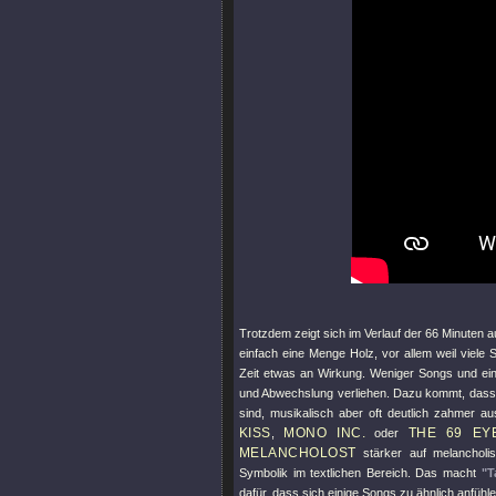
Trotzdem zeigt sich im Verlauf der 66 Minuten 
einfach eine Menge Holz, vor allem weil viele 
Zeit etwas an Wirkung. Weniger Songs und ei
und Abwechslung verliehen. Dazu kommt, dass
sind, musikalisch aber oft deutlich zahmer au
KISS
MONO INC.
THE 69 EY
,
oder
MELANCHOLOST
stärker auf melancholi
Symbolik im textlichen Bereich. Das macht
"T
dafür, dass sich einige Songs zu ähnlich anfüh