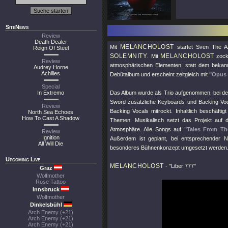
SiteNews
Review
Death Dealer
MELANCHOLOST
Mit
startet Sven The Ax
Reign Of Steel
SOLEMNITY
MELANCHOLOST
. Mit
zockt
Review
atmosphärischen Elementen, statt dem bekan
Audrey Horne
Achilles
Debütalbum und erscheint zeitgleich mit
"Opus 
Special
In Extremo
Das Album wurde als Trio aufgenommen, bei d
Sword zusätzliche Keyboards und Backing Voc
Review
Backing Vocals mitrockt. Inhaltlich beschäftig
North Sea Echoes
How To Cast A Shadow
Themen. Musikalisch setzt das Projekt auf 
Atmosphäre. Alle Songs auf
"Tales From Th
Review
Ignition
Außerdem ist geplant, bei entsprechender N
All Will Die
besonderes Bühnenkonzept umgesetzt werden. Ic
Upcoming Live
MELANCHOLOST
-
"Liber 777"
Graz
Wolfmother
Rose Tattoo
Innsbruck
Wolfmother
Dinkelsbühl
Arch Enemy (+21)
Arch Enemy (+21)
Arch Enemy (+21)