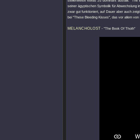
stellenweise etwas zu dominant ausfällt.
"The 
seiner ägyptischen Symbolik für Abwechslung i
zwar gut funktioniert, auf Dauer aber auch zeig
bei
"These Bleeding Kisses"
, das vor allem von
MELANCHOLOST
-
"The Book Of Thoth"