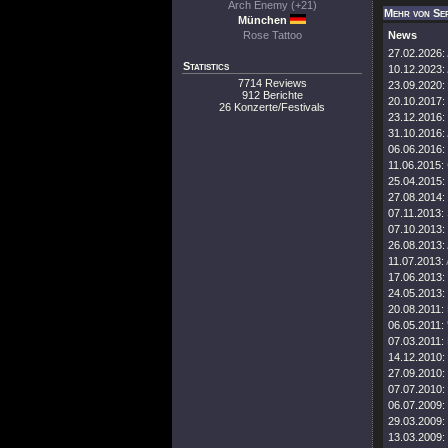
Arch Enemy (+21)
Mehr von Se
München
Rose Tattoo
News
27.02.2026:
Statistics
10.12.2023:
7714 Reviews
23.09.2020:
912 Berichte
20.10.2017:
26 Konzerte/Festivals
23.12.2016:
31.10.2016:
06.06.2016:
11.06.2015:
25.04.2015:
27.08.2014:
07.11.2013:
07.10.2013:
26.08.2013:
11.07.2013:
17.06.2013:
24.05.2013:
20.08.2011:
06.05.2011:
07.03.2011:
14.12.2010:
27.09.2010:
07.07.2010:
06.07.2009:
29.03.2009:
13.03.2009: