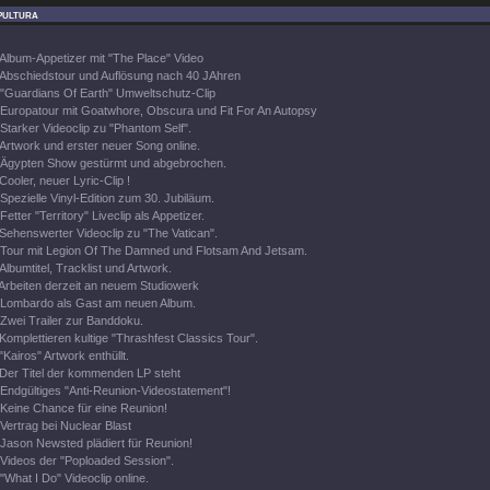
pultura
Album-Appetizer mit "The Place" Video
Abschiedstour und Auflösung nach 40 JAhren
"Guardians Of Earth" Umweltschutz-Clip
Europatour mit Goatwhore, Obscura und Fit For An Autopsy
Starker Videoclip zu "Phantom Self".
Artwork und erster neuer Song online.
Ägypten Show gestürmt und abgebrochen.
Cooler, neuer Lyric-Clip !
Spezielle Vinyl-Edition zum 30. Jubiläum.
Fetter "Territory" Liveclip als Appetizer.
Sehenswerter Videoclip zu "The Vatican".
Tour mit Legion Of The Damned und Flotsam And Jetsam.
Albumtitel, Tracklist und Artwork.
Arbeiten derzeit an neuem Studiowerk
Lombardo als Gast am neuen Album.
Zwei Trailer zur Banddoku.
Komplettieren kultige "Thrashfest Classics Tour".
"Kairos" Artwork enthüllt.
Der Titel der kommenden LP steht
Endgültiges "Anti-Reunion-Videostatement"!
Keine Chance für eine Reunion!
Vertrag bei Nuclear Blast
Jason Newsted plädiert für Reunion!
Videos der "Poploaded Session".
"What I Do" Videoclip online.