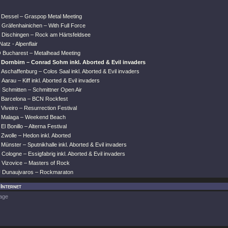
 Dessel – Graspop Metal Meeting
 Gräfenhainichen – With Full Force
 Dischingen – Rock am Härtsfeldsee
Natz - Alpenflair
 Bucharest – Metalhead Meeting
 Dornbirn – Conrad Sohm inkl. Aborted & Evil invaders
Aschaffenburg – Colos Saal inkl. Aborted & Evil invaders
Aarau – Kiff inkl. Aborted & Evil invaders
 Schmitten – Schmittner Open Air
 Barcelona – BCN Rockfest
Viveiro – Resurrection Festival
S Malaga – Weekend Beach
El Bonillo – Alterna Festival
Zwolle – Hedon inkl. Aborted
Münster – Sputnikhalle inkl. Aborted & Evil invaders
Cologne – Essigfabrig inkl. Aborted & Evil invaders
 Vizovice – Masters of Rock
U Dunaujvaros – Rockmaraton
 Internet
age