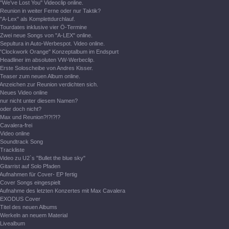
"We've Lost You" Videoclip online.
Reunion in weiter Ferne oder nur Taktik?
"A-Lex" als Komplettdurchlauf.
Tourdates inklusive vier Ö-Termine
Zwei neue Songs von "A-LEX" online.
Sepultura in Auto-Werbespot. Video online.
"Clockwork Orange" Konzeptalbum im Endspurt
Headliner im absoluten VW-Werbeclip.
Erste Soloscheibe von Andres Kisser.
Teaser zum neuen Album online.
Anzeichen zur Reunion verdichten sich.
Neues Video online
nur nicht unter diesem Namen?
oder doch nicht?
Max und Reunion?!?!?!?
Cavalera-frei
Video online
Soundtrack Song
Trackliste
Video zu U2`s "Bullet the blue sky"
Gitarrist auf Solo Pfaden
Aufnahmen für Cover- EP fertig
Cover Songs eingespielt
Aufnahme des letzten Konzertes mit Max Cavalera
EXODUS Cover
Titel des neuen Albums
Werkeln an neuem Material
Livealbum