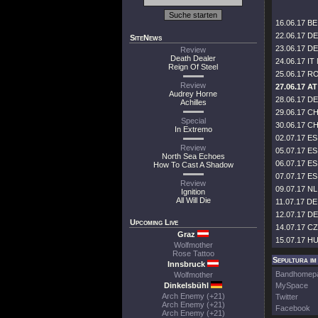
16.06.17 BE
22.06.17 DE
SiteNews
23.06.17 DE
Review
Death Dealer
24.06.17 IT 
Reign Of Steel
25.06.17 RO
Review
27.06.17 AT
Audrey Horne
28.06.17 DE 
Achilles
29.06.17 CH 
Special
30.06.17 CH
In Extremo
02.07.17 ES
Review
05.07.17 ES 
North Sea Echoes
06.07.17 E
How To Cast A Shadow
07.07.17 ES 
Review
09.07.17 NL 
Ignition
All Will Die
11.07.17 DE 
12.07.17 DE 
Upcoming Live
14.07.17 CZ
Graz
15.07.17 H
Wolfmother
Rose Tattoo
Sepultura im
Innsbruck
Bandhomep
Wolfmother
Dinkelsbühl
MySpace
Arch Enemy (+21)
Twitter
Arch Enemy (+21)
Facebook
Arch Enemy (+21)