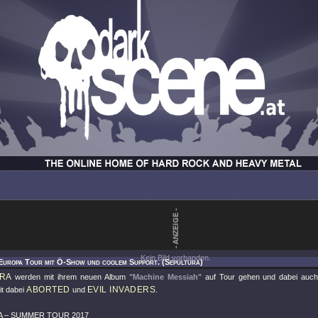
Kein Bild vorhanden.
Europa Tour mit Ö-Show und coolem Support. (Sepultura)
RA
werden mit ihrem neuen Album
"Machine Messiah"
auf Tour gehen und dabei auch
ABORTED
EVIL INVADERS
it dabei
und
.
 – SUMMER TOUR 2017