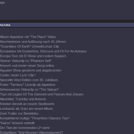
age
pultura
Album-Appetizer mit "The Place" Video
Abschiedstour und Auflösung nach 40 JAhren
"Guardians Of Earth" Umweltschutz-Clip
Europatour mit Goatwhore, Obscura und Fit For An Autopsy
Europa Tour mit Ö-Show und coolem Support.
Starker Videoclip zu "Phantom Self".
Artwork und erster neuer Song online.
Ägypten Show gestürmt und abgebrochen.
Cooler, neuer Lyric-Clip !
Spezielle Vinyl-Edition zum 30. Jubiläum.
Fetter "Territory" Liveclip als Appetizer.
Sehenswerter Videoclip zu "The Vatican".
Tour mit Legion Of The Damned und Flotsam And Jetsam.
Albumtitel, Tracklist und Artwork.
Arbeiten derzeit an neuem Studiowerk
Lombardo als Gast am neuen Album.
Zwei Trailer zur Banddoku.
Komplettieren kultige "Thrashfest Classics Tour".
"Kairos" Artwork enthüllt.
Der Titel der kommenden LP steht
Endgültiges "Anti-Reunion-Videostatement"!