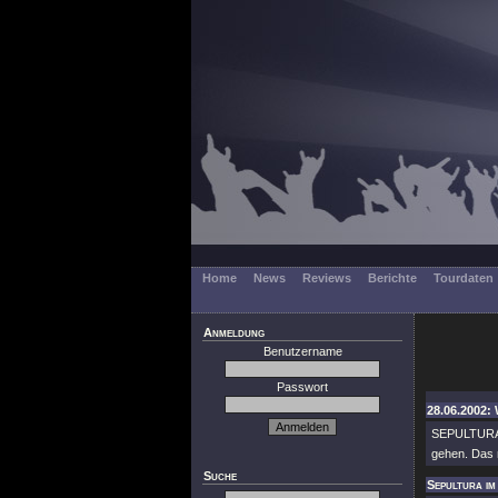
Home
News
Reviews
Berichte
Tourdaten
Anmeldung
Benutzername
Passwort
28.06.2002: 
SEPULTURA a
gehen. Das 
Suche
Sepultura im