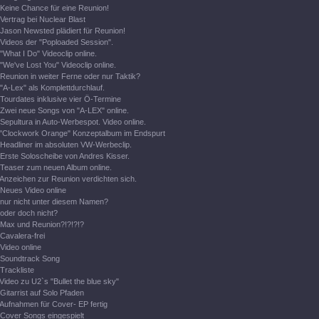
Keine Chance für eine Reunion!
Vertrag bei Nuclear Blast
Jason Newsted plädiert für Reunion!
Videos der "Poploaded Session".
"What I Do" Videoclip online.
"We've Lost You" Videoclip online.
Reunion in weiter Ferne oder nur Taktik?
"A-Lex" als Komplettdurchlauf.
Tourdates inklusive vier Ö-Termine
Zwei neue Songs von "A-LEX" online.
Sepultura in Auto-Werbespot. Video online.
"Clockwork Orange" Konzeptalbum im Endspurt
Headliner im absoluten VW-Werbeclip.
Erste Soloscheibe von Andres Kisser.
Teaser zum neuen Album online.
Anzeichen zur Reunion verdichten sich.
Neues Video online
nur nicht unter diesem Namen?
oder doch nicht?
Max und Reunion?!?!?!?
Cavalera-frei
Video online
Soundtrack Song
Trackliste
Video zu U2`s "Bullet the blue sky"
Gitarrist auf Solo Pfaden
Aufnahmen für Cover- EP fertig
Cover Songs eingespielt