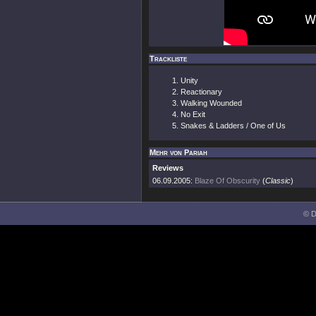
Trackliste
Unity
Reactionary
Walking Wounded
No Exit
Snakes & Ladders / One of Us
Mehr von Pariah
Reviews
06.09.2005:
Blaze Of Obscurity
(
Classic
)
© D