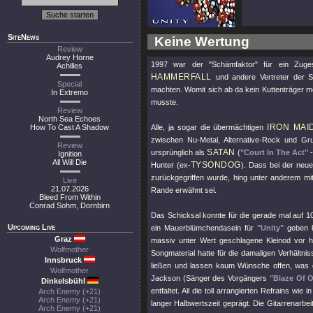
SiteNews
Keine Wertung
Review
Audrey Horne
1997 war der "Schämfaktor" für ein Zuge
Achilles
HAMMERFALL
und andere Vertreter der Se
Special
machten. Womit sich ab da kein Kuttenträger m
In Extremo
musste.
Review
North Sea Echoes
IRON MAI
How To Cast A Shadow
Alle, ja sogar die übermächtigen
zwischen Nu-Metal, Alternative-Rock und Gr
Review
SATAN
ursprünglich als
(
"Court In The Act"
Ignition
All Will Die
TYSONDOG
Hunter (ex-
). Dass bei der neu
zurückgegriffen wurde, hing unter anderem m
Live
21.07.2026
Rande erwähnt sei.
Bleed From Within
Conrad Sohm, Dornbirn
Das Schicksal konnte für die gerade mal auf 10
Upcoming Live
ein Mauerblümchendasein für
"Unity"
geben ka
Graz
massiv unter Wert geschlagene Kleinod vor 
Wolfmother
Songmaterial hatte für die damaligen Verhältn
Innsbruck
ließen und lassen kaum Wünsche offen, was die
Wolfmother
Jackson (Sänger des Vorgängers
"Blaze Of O
Dinkelsbühl
entfaltet. All die toll arrangierten Refrains wie i
Arch Enemy (+21)
Arch Enemy (+21)
langer Halbwertszeit geprägt. Die Gitarrenarbei
Arch Enemy (+21)