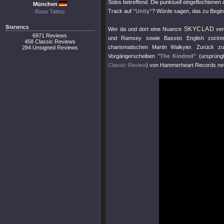
Solos betreffend. Die punktuell eingeflochtenen 
München
Track auf
"Unity"
? Würde sagen, das zu Begin
Rose Tattoo
Statistics
SKYCLAD
Wer da und dort eine Nuance
ver
6971 Reviews
und Ramsey sowie Bassist English zockte
458 Classic Reviews
charismatischen Martin Walkyier. Zurück z
284 Unsigned Reviews
Vorgängerscheiben
"The Kindred"
(ursprüng
Classic-Review
) von Hammerheart Records neu