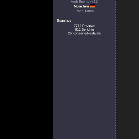
Arch Enemy (+21)
München
Rose Tattoo
Statistics
7714 Reviews
912 Berichte
26 Konzerte/Festivals