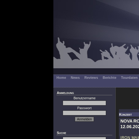
Home
News
Reviews
Berichte
Tourdaten
Anmeldung
Benutzername
Passwort
Konzert
NOVA RO
12.06.20
Suche
IRON MA