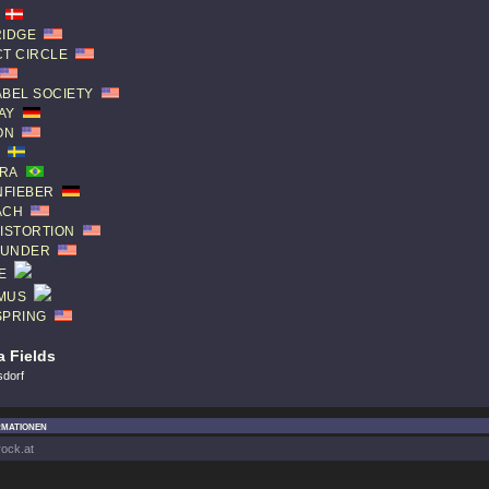
RIDGE
CT CIRCLE
ABEL SOCIETY
AY
ON
RA
FIEBER
ACH
DISTORTION
T UNDER
E
MUS
SPRING
 Fields
sdorf
rmationen
rock.at