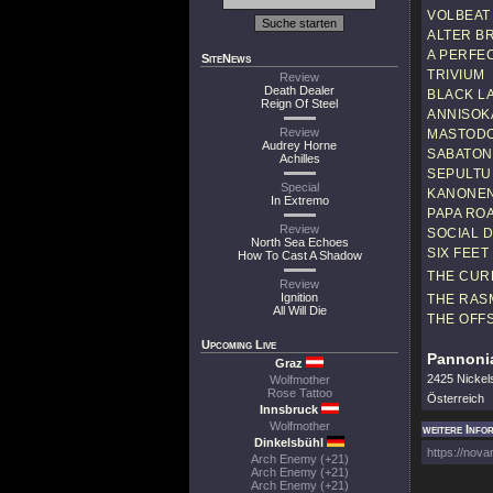
VOLBEAT
ALTER B
A PERFE
SiteNews
TRIVIUM
Review
Death Dealer
BLACK L
Reign Of Steel
ANNISOK
Review
MASTOD
Audrey Horne
SABATON
Achilles
SEPULTU
Special
KANONEN
In Extremo
PAPA RO
Review
SOCIAL 
North Sea Echoes
SIX FEE
How To Cast A Shadow
THE CUR
Review
Ignition
THE RAS
All Will Die
THE OFF
Upcoming Live
Pannonia
Graz
2425 Nickel
Wolfmother
Rose Tattoo
Österreich
Innsbruck
Wolfmother
weitere Info
Dinkelsbühl
https://nova
Arch Enemy (+21)
Arch Enemy (+21)
Arch Enemy (+21)