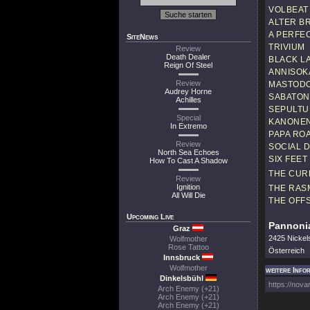
VOLBEAT
ALTER B
A PERFE
SiteNews
TRIVIUM
Review
Death Dealer
BLACK L
Reign Of Steel
ANNISOK
Review
MASTOD
Audrey Horne
SABATON
Achilles
SEPULTU
Special
KANONEN
In Extremo
PAPA RO
Review
SOCIAL 
North Sea Echoes
SIX FEE
How To Cast A Shadow
THE CUR
Review
Ignition
THE RAS
All Will Die
THE OFF
Upcoming Live
Pannonia
Graz
2425 Nickel
Wolfmother
Rose Tattoo
Österreich
Innsbruck
Wolfmother
weitere Info
Dinkelsbühl
https://nova
Arch Enemy (+21)
Arch Enemy (+21)
Arch Enemy (+21)