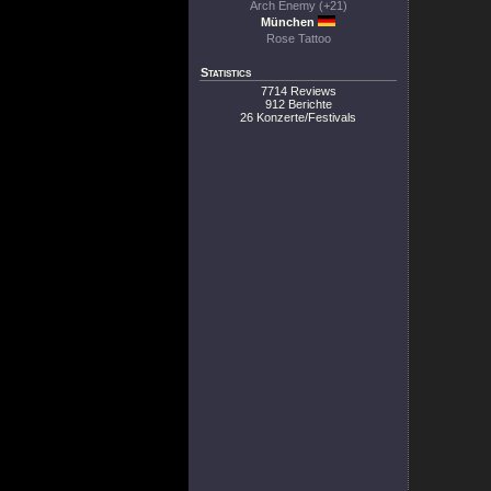
Arch Enemy (+21)
München
Rose Tattoo
Statistics
7714 Reviews
912 Berichte
26 Konzerte/Festivals