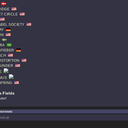
RIDGE
CT CIRCLE
ABEL SOCIETY
AY
ON
RA
FIEBER
ACH
DISTORTION
T UNDER
E
MUS
SPRING
 Fields
sdorf
rmationen
rock.at