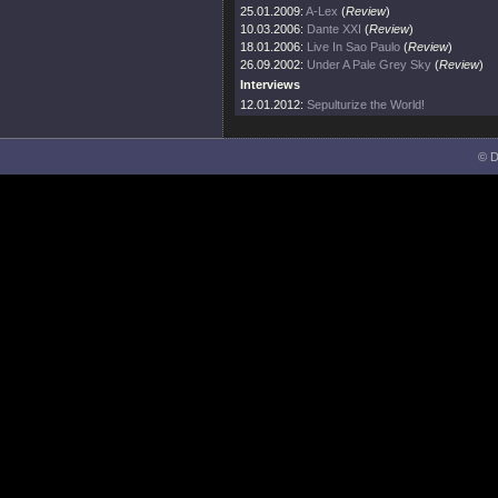
25.01.2009:
A-Lex
(
Review
)
10.03.2006:
Dante XXI
(
Review
)
18.01.2006:
Live In Sao Paulo
(
Review
)
26.09.2002:
Under A Pale Grey Sky
(
Review
)
Interviews
12.01.2012:
Sepulturize the World!
© D