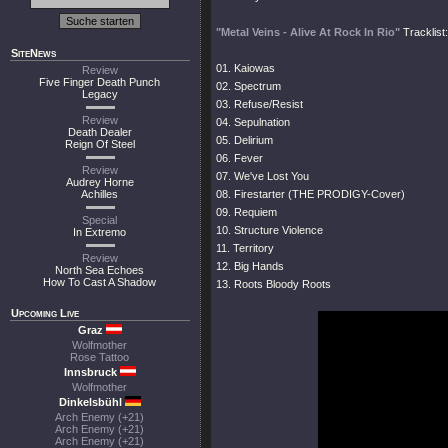
"Metal Veins - Alive At Rock In Rio"
Tracklist:
SiteNews
01. Kaiowas
Review
Five Finger Death Punch
02. Spectrum
Legacy
03. Refuse/Resist
Review
04. Sepulnation
Death Dealer
05. Delirium
Reign Of Steel
06. Fever
Review
07. We've Lost You
Audrey Horne
Achilles
08. Firestarter (THE PRODIGY-Cover)
09. Requiem
Special
10. Structure Violence
In Extremo
11. Territory
Review
12. Big Hands
North Sea Echoes
How To Cast A Shadow
13. Roots Bloody Roots
Upcoming Live
Graz
Wolfmother
Rose Tattoo
Innsbruck
Wolfmother
Dinkelsbühl
Arch Enemy (+21)
Arch Enemy (+21)
Arch Enemy (+21)