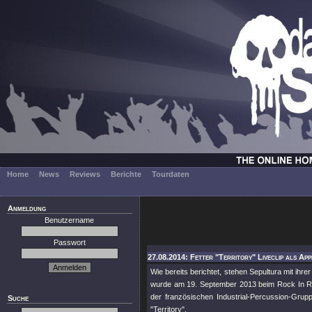
Home
News
Reviews
Berichte
Tourdaten
Anmeldung
Benutzername
Passwort
27.08.2014: Fetter "Territory" Liveclip als App
Wie bereits berichtet, stehen Sepultura mit ih
wurde am 19. September 2013 beim Rock In Rio 
der französischen Industrial-Percussion-Gru
Suche
"Territory"
.