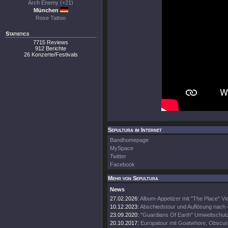
Arch Enemy (+21)
München
Rose Tattoo
Statistics
7715 Reviews
912 Berichte
26 Konzerte/Festivals
Sepultura im Internet
Bandhomepage
MySpace
Twitter
Facebook
Mehr von Sepultura
News
27.02.2026:
Album-Appetizer mit "The Place" Vi
10.12.2023:
Abschiedstour und Auflösung nach
23.09.2020:
"Guardians Of Earth" Umweltschutz
20.10.2017:
Europatour mit Goatwhore, Obscura