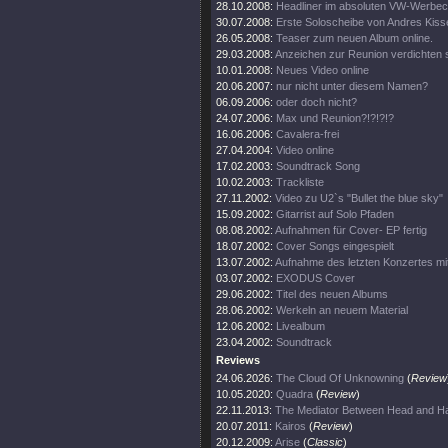
28.10.2008:
Headliner im absoluten VW-Werbecl
30.07.2008:
Erste Soloscheibe von Andres Kisse
26.05.2008:
Teaser zum neuen Album online.
29.03.2008:
Anzeichen zur Reunion verdichten s
10.01.2008:
Neues Video online
20.06.2007:
nur nicht unter diesem Namen?
06.09.2006:
oder doch nicht?
24.07.2006:
Max und Reunion?!?!?!?
16.06.2006:
Cavalera-frei
27.04.2004:
Video online
17.02.2003:
Soundtrack Song
10.02.2003:
Trackliste
27.11.2002:
Video zu U2`s "Bullet the blue sky"
15.09.2002:
Gitarrist auf Solo Pfaden
08.08.2002:
Aufnahmen für Cover- EP fertig
18.07.2002:
Cover Songs eingespielt
13.07.2002:
Aufnahme des letzten Konzertes mi
03.07.2002:
EXODUS Cover
29.06.2002:
Titel des neuen Albums
28.06.2002:
Werkeln an neuem Material
12.06.2002:
Livealbum
23.04.2002:
Soundtrack
Reviews
24.06.2026:
The Cloud Of Unknowning
(
Review
10.05.2020:
Quadra
(
Review
)
22.11.2013:
The Mediator Between Head and Ha
20.07.2011:
Kairos
(
Review
)
20.12.2009:
Arise
(
Classic
)