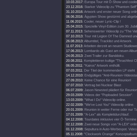
10.03.2017:
Europa Tour mit Ö-Show und coole
23.12.2016:
Starker Videoclip zu "Phantom Self"
31.10.2016:
Artwork und erster neuer Song onli
06.06.2016:
Ägypten Show gestürmt und abgeb
11.06.2015:
Cooler, neuer Lyric-Clip !
25.04.2015:
Spezielle Vinyl-Edition zum 30. Jub
07.11.2013:
Sehenswerter Videoclip zu "The Vat
07.10.2013:
Tour mit Legion Of The Damned un
26.08.2013:
Albumtitel, Tracklist und Artwork.
11.07.2013:
Arbeiten derzeit an neuem Studiowe
17.06.2013:
Lombardo als Gast am neuen Albu
24.05.2013:
Zwei Trailer zur Banddoku.
20.08.2011:
Komplettieren kultige "Thrashfest C
06.05.2011:
"Kairos" Artwork enthüllt.
07.03.2011:
Der Titel der kommenden LP steht
14.12.2010:
Endgültiges "Anti-Reunion-Videosta
27.09.2010:
Keine Chance für eine Reunion!
07.07.2010:
Vertrag bei Nuclear Blast
06.07.2009:
Jason Newsted plädiert für Reunion
29.03.2009:
Videos der "Poploaded Session".
13.03.2009:
"What I Do" Videoclip online.
22.02.2009:
"We've Lost You" Videoclip online.
20.01.2009:
Reunion in weiter Ferne oder nur T
17.01.2009:
"A-Lex" als Komplettdurchlauf.
04.12.2008:
Tourdates inklusive vier Ö-Termine
02.12.2008:
Zwei neue Songs von "A-LEX" onlin
01.12.2008:
Sepultura in Auto-Werbespot. Video 
05.11.2008:
"Clockwork Orange" Konzeptalbum