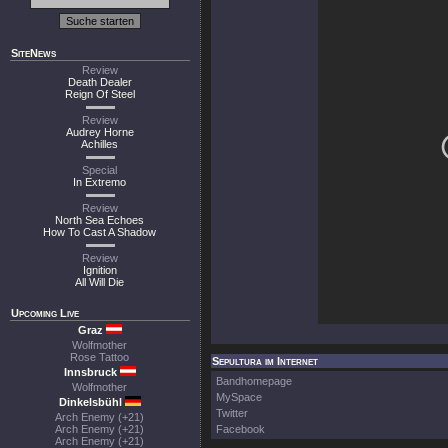
SiteNews
Review
Death Dealer
Reign Of Steel
Review
Audrey Horne
Achilles
Special
In Extremo
Review
North Sea Echoes
How To Cast A Shadow
Review
Ignition
All Will Die
Upcoming Live
Graz
Wolfmother
Rose Tattoo
Sepultura im Internet
Innsbruck
Bandhomepage
Wolfmother
MySpace
Dinkelsbühl
Twitter
Arch Enemy (+21)
Arch Enemy (+21)
Facebook
Arch Enemy (+21)