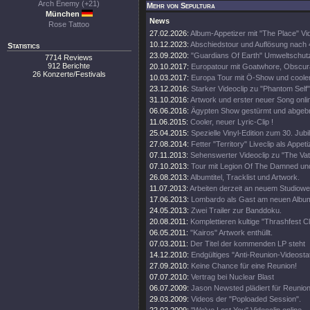
Arch Enemy (+21)
Mehr von Sepultura
München
News
Rose Tattoo
27.02.2026:
Album-Appetizer mit "The Place" Vi
10.12.2023:
Abschiedstour und Auflösung nach
Statistics
23.09.2020:
"Guardians Of Earth" Umweltschutz
7714 Reviews
912 Berichte
20.10.2017:
Europatour mit Goatwhore, Obscura
26 Konzerte/Festivals
10.03.2017:
Europa Tour mit Ö-Show und coole
23.12.2016:
Starker Videoclip zu "Phantom Self"
31.10.2016:
Artwork und erster neuer Song onli
06.06.2016:
Ägypten Show gestürmt und abgeb
11.06.2015:
Cooler, neuer Lyric-Clip !
25.04.2015:
Spezielle Vinyl-Edition zum 30. Jub
27.08.2014:
Fetter "Territory" Liveclip als Appeti
07.11.2013:
Sehenswerter Videoclip zu "The Vat
07.10.2013:
Tour mit Legion Of The Damned un
26.08.2013:
Albumtitel, Tracklist und Artwork.
11.07.2013:
Arbeiten derzeit an neuem Studiowe
17.06.2013:
Lombardo als Gast am neuen Albu
24.05.2013:
Zwei Trailer zur Banddoku.
20.08.2011:
Komplettieren kultige "Thrashfest C
06.05.2011:
"Kairos" Artwork enthüllt.
07.03.2011:
Der Titel der kommenden LP steht
14.12.2010:
Endgültiges "Anti-Reunion-Videosta
27.09.2010:
Keine Chance für eine Reunion!
07.07.2010:
Vertrag bei Nuclear Blast
06.07.2009:
Jason Newsted plädiert für Reunion
29.03.2009:
Videos der "Poploaded Session".