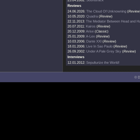
23.04.2002:
Soundtrack
Reviews
24.06.2026:
The Cloud Of Unknowning
(
Review
10.05.2020:
Quadra
(
Review
)
22.11.2013:
The Mediator Between Head and Ha
20.07.2011:
Kairos
(
Review
)
20.12.2009:
Arise
(
Classic
)
25.01.2009:
A-Lex
(
Review
)
10.03.2006:
Dante XXI
(
Review
)
18.01.2006:
Live In Sao Paulo
(
Review
)
26.09.2002:
Under A Pale Grey Sky
(
Review
)
Interviews
12.01.2012:
Sepulturize the World!
© D