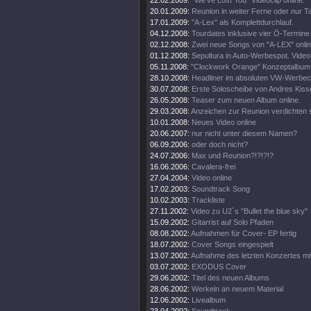
22.02.2009:
"We've Lost You" Videoclip online.
20.01.2009:
Reunion in weiter Ferne oder nur T
17.01.2009:
"A-Lex" als Komplettdurchlauf.
04.12.2008:
Tourdates inklusive vier Ö-Termine
02.12.2008:
Zwei neue Songs von "A-LEX" onlin
01.12.2008:
Sepultura in Auto-Werbespot. Video 
05.11.2008:
"Clockwork Orange" Konzeptalbum
28.10.2008:
Headliner im absoluten VW-Werbecl
30.07.2008:
Erste Soloscheibe von Andres Kisse
26.05.2008:
Teaser zum neuen Album online.
29.03.2008:
Anzeichen zur Reunion verdichten s
10.01.2008:
Neues Video online
20.06.2007:
nur nicht unter diesem Namen?
06.09.2006:
oder doch nicht?
24.07.2006:
Max und Reunion?!?!?!?
16.06.2006:
Cavalera-frei
27.04.2004:
Video online
17.02.2003:
Soundtrack Song
10.02.2003:
Trackliste
27.11.2002:
Video zu U2`s "Bullet the blue sky"
15.09.2002:
Gitarrist auf Solo Pfaden
08.08.2002:
Aufnahmen für Cover- EP fertig
18.07.2002:
Cover Songs eingespielt
13.07.2002:
Aufnahme des letzten Konzertes mi
03.07.2002:
EXODUS Cover
29.06.2002:
Titel des neuen Albums
28.06.2002:
Werkeln an neuem Material
12.06.2002:
Livealbum