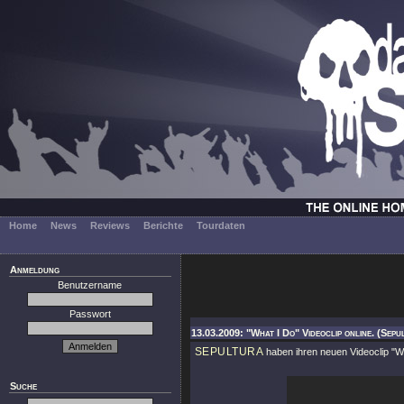
Home
News
Reviews
Berichte
Tourdaten
Anmeldung
Benutzername
Passwort
13.03.2009: "What I Do" Videoclip online. (Sepu
SEPULTURA
haben ihren neuen Videoclip
"W
Suche