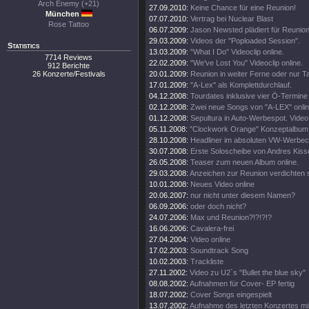
Arch Enemy (+21)
27.09.2010:
Keine Chance für eine Reunion!
München
07.07.2010:
Vertrag bei Nuclear Blast
Rose Tattoo
06.07.2009:
Jason Newsted plädiert für Reunion
29.03.2009:
Videos der "Poploaded Session".
Statistics
13.03.2009:
"What I Do" Videoclip online.
7714 Reviews
22.02.2009:
"We've Lost You" Videoclip online.
912 Berichte
26 Konzerte/Festivals
20.01.2009:
Reunion in weiter Ferne oder nur T
17.01.2009:
"A-Lex" als Komplettdurchlauf.
04.12.2008:
Tourdates inklusive vier Ö-Termine
02.12.2008:
Zwei neue Songs von "A-LEX" onlin
01.12.2008:
Sepultura in Auto-Werbespot. Video 
05.11.2008:
"Clockwork Orange" Konzeptalbum
28.10.2008:
Headliner im absoluten VW-Werbecl
30.07.2008:
Erste Soloscheibe von Andres Kisse
26.05.2008:
Teaser zum neuen Album online.
29.03.2008:
Anzeichen zur Reunion verdichten s
10.01.2008:
Neues Video online
20.06.2007:
nur nicht unter diesem Namen?
06.09.2006:
oder doch nicht?
24.07.2006:
Max und Reunion?!?!?!?
16.06.2006:
Cavalera-frei
27.04.2004:
Video online
17.02.2003:
Soundtrack Song
10.02.2003:
Trackliste
27.11.2002:
Video zu U2`s "Bullet the blue sky"
08.08.2002:
Aufnahmen für Cover- EP fertig
18.07.2002:
Cover Songs eingespielt
13.07.2002:
Aufnahme des letzten Konzertes mi