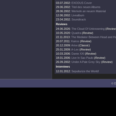
03.07.2002:
EXODUS Cover
29.06.2002:
Titel des neuen Albums
28.06.2002:
Werkeln an neuem Material
12.06.2002:
Livealbum
23.04.2002:
Soundtrack
Reviews
24.06.2026:
The Cloud Of Unknowning
(
Review
10.05.2020:
Quadra
(
Review
)
22.11.2013:
The Mediator Between Head and Ha
20.07.2011:
Kairos
(
Review
)
20.12.2009:
Arise
(
Classic
)
25.01.2009:
A-Lex
(
Review
)
10.03.2006:
Dante XXI
(
Review
)
18.01.2006:
Live In Sao Paulo
(
Review
)
26.09.2002:
Under A Pale Grey Sky
(
Review
)
Interviews
12.01.2012:
Sepulturize the World!
© D