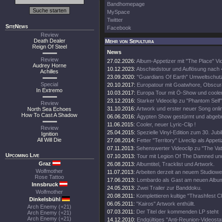
Bandhomepage
MySpace
Twitter
SiteNews
Facebook
Review
Death Dealer
Mehr von Sepultura
Reign Of Steel
News
Review
27.02.2026:
Album-Appetizer mit "The Place" Vi
Audrey Horne
10.12.2023:
Abschiedstour und Auflösung nach
Achilles
23.09.2020:
"Guardians Of Earth" Umweltschutz
Special
20.10.2017:
Europatour mit Goatwhore, Obscura
In Extremo
10.03.2017:
Europa Tour mit Ö-Show und coole
23.12.2016:
Starker Videoclip zu "Phantom Self"
Review
31.10.2016:
Artwork und erster neuer Song onli
North Sea Echoes
How To Cast A Shadow
06.06.2016:
Ägypten Show gestürmt und abgeb
11.06.2015:
Cooler, neuer Lyric-Clip !
Review
25.04.2015:
Spezielle Vinyl-Edition zum 30. Jub
Ignition
All Will Die
27.08.2014:
Fetter "Territory" Liveclip als Appeti
07.11.2013:
Sehenswerter Videoclip zu "The Vat
Upcoming Live
07.10.2013:
Tour mit Legion Of The Damned un
Graz
26.08.2013:
Albumtitel, Tracklist und Artwork.
Wolfmother
11.07.2013:
Arbeiten derzeit an neuem Studiowe
Rose Tattoo
17.06.2013:
Lombardo als Gast am neuen Albu
Innsbruck
24.05.2013:
Zwei Trailer zur Banddoku.
Wolfmother
20.08.2011:
Komplettieren kultige "Thrashfest C
Dinkelsbühl
06.05.2011:
"Kairos" Artwork enthüllt.
Arch Enemy (+21)
07.03.2011:
Der Titel der kommenden LP steht
Arch Enemy (+21)
Arch Enemy (+21)
14.12.2010:
Endgültiges "Anti-Reunion-Videosta