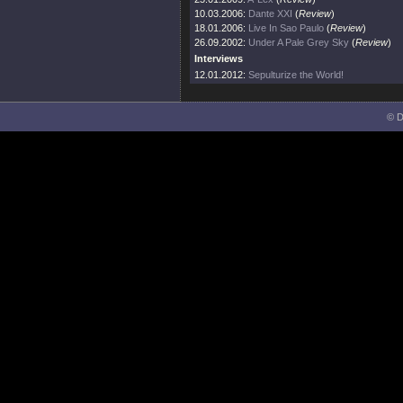
10.03.2006:
Dante XXI
(
Review
)
18.01.2006:
Live In Sao Paulo
(
Review
)
26.09.2002:
Under A Pale Grey Sky
(
Review
)
Interviews
12.01.2012:
Sepulturize the World!
© D