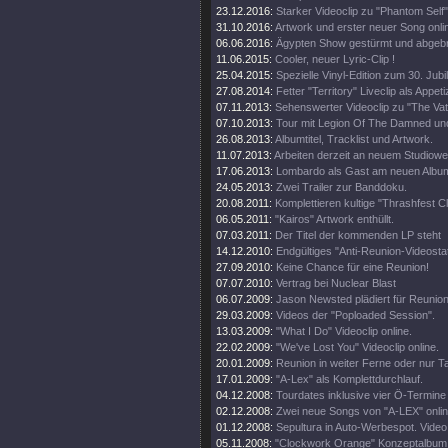
23.12.2016:
Starker Videoclip zu "Phantom Self"
31.10.2016:
Artwork und erster neuer Song onli
06.06.2016:
Ägypten Show gestürmt und abgeb
11.06.2015:
Cooler, neuer Lyric-Clip !
25.04.2015:
Spezielle Vinyl-Edition zum 30. Jub
27.08.2014:
Fetter "Territory" Liveclip als Appeti
07.11.2013:
Sehenswerter Videoclip zu "The Vat
07.10.2013:
Tour mit Legion Of The Damned un
26.08.2013:
Albumtitel, Tracklist und Artwork.
11.07.2013:
Arbeiten derzeit an neuem Studiowe
17.06.2013:
Lombardo als Gast am neuen Albu
24.05.2013:
Zwei Trailer zur Banddoku.
20.08.2011:
Komplettieren kultige "Thrashfest C
06.05.2011:
"Kairos" Artwork enthüllt.
07.03.2011:
Der Titel der kommenden LP steht
14.12.2010:
Endgültiges "Anti-Reunion-Videosta
27.09.2010:
Keine Chance für eine Reunion!
07.07.2010:
Vertrag bei Nuclear Blast
06.07.2009:
Jason Newsted plädiert für Reunion
29.03.2009:
Videos der "Poploaded Session".
13.03.2009:
"What I Do" Videoclip online.
22.02.2009:
"We've Lost You" Videoclip online.
20.01.2009:
Reunion in weiter Ferne oder nur T
17.01.2009:
"A-Lex" als Komplettdurchlauf.
04.12.2008:
Tourdates inklusive vier Ö-Termine
02.12.2008:
Zwei neue Songs von "A-LEX" onlin
01.12.2008:
Sepultura in Auto-Werbespot. Video 
05.11.2008:
"Clockwork Orange" Konzeptalbum