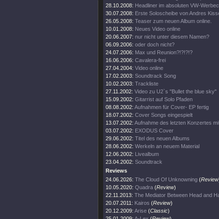
28.10.2008:
Headliner im absoluten VW-Werbecl
30.07.2008:
Erste Soloscheibe von Andres Kisse
26.05.2008:
Teaser zum neuen Album online.
10.01.2008:
Neues Video online
20.06.2007:
nur nicht unter diesem Namen?
06.09.2006:
oder doch nicht?
24.07.2006:
Max und Reunion?!?!?!?
16.06.2006:
Cavalera-frei
27.04.2004:
Video online
17.02.2003:
Soundtrack Song
10.02.2003:
Trackliste
27.11.2002:
Video zu U2`s "Bullet the blue sky"
15.09.2002:
Gitarrist auf Solo Pfaden
08.08.2002:
Aufnahmen für Cover- EP fertig
18.07.2002:
Cover Songs eingespielt
13.07.2002:
Aufnahme des letzten Konzertes mi
03.07.2002:
EXODUS Cover
29.06.2002:
Titel des neuen Albums
28.06.2002:
Werkeln an neuem Material
12.06.2002:
Livealbum
23.04.2002:
Soundtrack
Reviews
24.06.2026:
The Cloud Of Unknowning
(
Review
10.05.2020:
Quadra
(
Review
)
22.11.2013:
The Mediator Between Head and Ha
20.07.2011:
Kairos
(
Review
)
20.12.2009:
Arise
(
Classic
)
25.01.2009:
A-Lex
(
Review
)