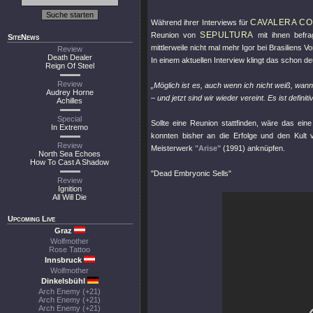
CAVALERA C
Während ihrer Interviews für
SEPULTURA
Reunion von
mit ihnen befrag
SiteNews
mittlerweile nicht mal mehr Igor bei Brasiliens V
Review
Death Dealer
In einem aktuellen Interview klingt das schon deut
Reign Of Steel
Review
„Möglich ist es, auch wenn ich nicht weiß, wann
Audrey Horne
– und jetzt sind wir wieder vereint. Es ist definiti
Achilles
Special
Sollte eine Reunion stattfinden, wäre das ei
In Extremo
konnten bisher an die Erfolge und den Kul
Review
Meisterwerk
"Arise"
(1991) anknüpfen.
North Sea Echoes
How To Cast A Shadow
"Dead Embryonic Sells"
Review
Ignition
All Will Die
Upcoming Live
Graz
Wolfmother
Rose Tattoo
Innsbruck
Wolfmother
Dinkelsbühl
Arch Enemy (+21)
Arch Enemy (+21)
Arch Enemy (+21)