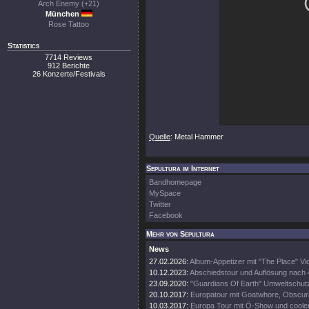
Arch Enemy (+21)
München
Rose Tattoo
Statistics
7714 Reviews
912 Berichte
26 Konzerte/Festivals
Quelle
: Metal Hammer
Sepultura im Internet
Bandhomepage
MySpace
Twitter
Facebook
Mehr von Sepultura
News
27.02.2026:
Album-Appetizer mit "The Place" Vi
10.12.2023:
Abschiedstour und Auflösung nach
23.09.2020:
"Guardians Of Earth" Umweltschutz
20.10.2017:
Europatour mit Goatwhore, Obscura
10.03.2017:
Europa Tour mit Ö-Show und coole