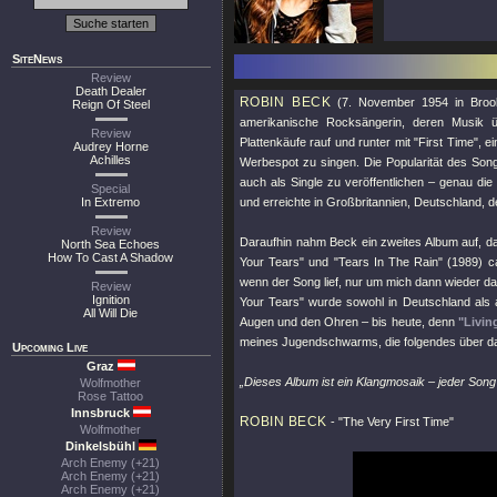
SiteNews
Review
Death Dealer
ROBIN BECK
(7. November 1954 in Brookl
Reign Of Steel
amerikanische Rocksängerin, deren Musik ü
Review
Plattenkäufe rauf und runter mit
"First Time"
, e
Audrey Horne
Achilles
Werbespot zu singen. Die Popularität des So
auch als Single zu veröffentlichen – genau die
Special
In Extremo
und erreichte in Großbritannien, Deutschland, 
Review
Daraufhin nahm Beck ein zweites Album auf, d
North Sea Echoes
How To Cast A Shadow
Your Tears"
und
"Tears In The Rain"
(1989) ca
wenn der Song lief, nur um mich dann wieder da
Review
Ignition
Your Tears"
wurde sowohl in Deutschland als a
All Will Die
Augen und den Ohren – bis heute, denn
"Livin
meines Jugendschwarms, die folgendes über d
Upcoming Live
Graz
„Dieses Album ist ein Klangmosaik – jeder Song 
Wolfmother
Rose Tattoo
Innsbruck
ROBIN BECK
-
"The Very First Time"
Wolfmother
Dinkelsbühl
Arch Enemy (+21)
Arch Enemy (+21)
Arch Enemy (+21)