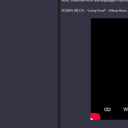
Rock, modernem AOR und eingängigen Pop-Rock
ROBIN BECK
-
"Living Proof"
- Official Music