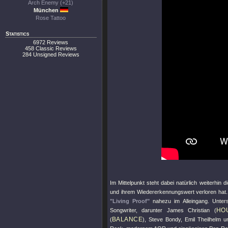
Arch Enemy (+21)
München
Rose Tattoo
Statistics
6972 Reviews
458 Classic Reviews
284 Unsigned Reviews
Im Mittelpunkt steht dabei natürlich weiterhi
und ihrem Wiedererkennungswert verloren hat. M
"Living Proof"
nahezu im Alleingang. Unter
HO
Songwriter, darunter James Christian (
BALANCE
(
), Steve Bondy, Emil Theilhelm