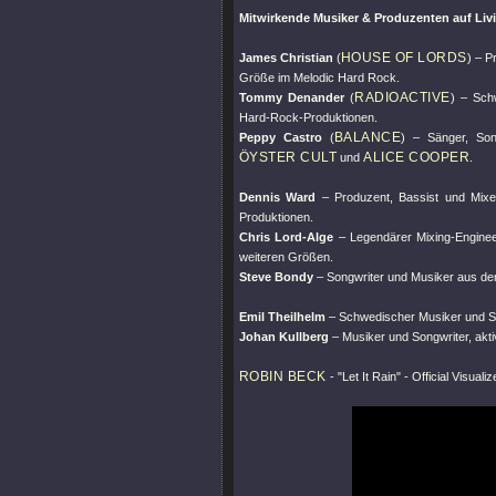
Mitwirkende Musiker & Produzenten auf Liv
HOUSE OF LORDS
James Christian
(
) – 
Größe im Melodic Hard Rock.
RADIOACTIVE
Tommy Denander
(
) – Sch
Hard-Rock-Produktionen.
BALANCE
Peppy Castro
(
) – Sänger, Son
ÖYSTER CULT
ALICE COOPER
und
.
Dennis Ward
– Produzent, Bassist und Mixe
Produktionen.
Chris Lord-Alge
– Legendärer Mixing-Engineer
weiteren Größen.
Steve Bondy
– Songwriter und Musiker aus d
Emil Theilhelm
– Schwedischer Musiker und S
Johan Kullberg
– Musiker und Songwriter, akt
ROBIN BECK
-
"Let It Rain"
- Official Visuali