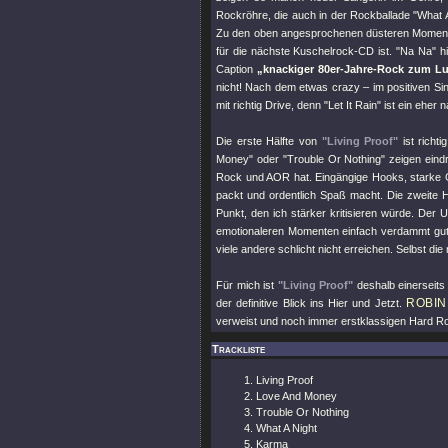
Rockröhre, die auch in der Rockballade
"What 
Zu den oben angesprochenen düsteren Momen
für die nächste Kuschelrock-CD ist.
"Na Na"
hi
Caption
„knackiger 80er-Jahre-Rock zum Luf
nicht! Nach dem etwas crazy – im positiven S
mit richtig Drive, denn
"Let It Rain"
ist ein eher
Die erste Hälfte von
"Living Proof"
ist richt
Money"
oder
"Trouble Or Nothing"
zeigen eind
Rock und AOR hat. Eingängige Hooks, starke Gi
packt und ordentlich Spaß macht. Die zweite H
Punkt, den ich stärker kritisieren würde. Der U
emotionaleren Momenten einfach verdammt gut. 
viele andere schlicht nicht erreichen. Selbst di
Für mich ist
"Living Proof"
deshalb einerseits 
ROBIN
der definitive Blick ins Hier und Jetzt.
verweist und noch immer erstklassigen Hard Roc
Trackliste
Living Proof
Love And Money
Trouble Or Nothing
What A Night
Karma