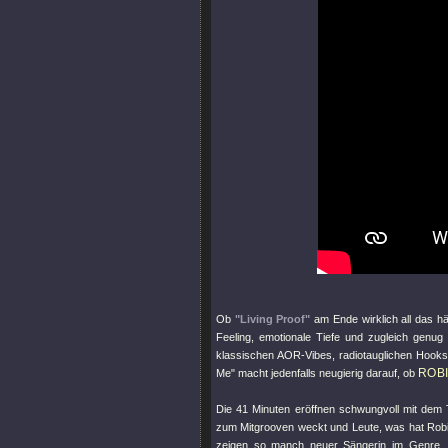
Ob
"Living Proof"
am Ende wirklich all das h
Feeling, emotionale Tiefe und zugleich genug
klassischen AOR-Vibes, radiotauglichen Hoo
ROB
Me"
macht jedenfalls neugierig darauf, ob
Die 41 Minuten eröffnen schwungvoll mit dem 
zum Mitgrooven weckt und Leute, was hat Robin 
zeigen so manch neuer Sängerin im Genre, 