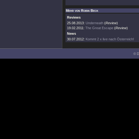
Mehr von Robin Beck
Reviews
25.08.2013:
Underneath
(
Review
)
19.02.2011:
The Great Escape
(
Review
)
News
30.07.2012:
Kommt 2 x live nach Österreich!
© D