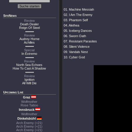
01. Machine Messiah
02. I Am The Enemy
SiteNews
03. Phantom Self
Review
Death Dealer
04. Alethea
Reign Of Steel
05. Iceberg Dances
Review
06. Sworn Oath
Audrey Horne
07. Resistant Parasites
Achilles
08. Silent Violence
Special
09. Vandals Nest
In Extremo
10. Cyber God
Review
North Sea Echoes
How To Cast A Shadow
Review
Ignition
All Will Die
Upcoming Live
Graz
Wolfmother
Rose Tattoo
Innsbruck
Wolfmother
Dinkelsbühl
Arch Enemy (+21)
Arch Enemy (+21)
Arch Enemy (+21)