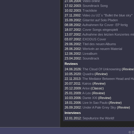
27.04.2004:
Video online
17.02.2003:
Soundtrack Song
10.02.2003:
Trackliste
27.11.2002:
Video zu U2`s "Bullet the blue sky"
15.09.2002:
Gitarrist auf Solo Pfaden
08.08.2002:
Aufnahmen für Cover- EP fertig
18.07.2002:
Cover Songs eingespielt
13.07.2002:
Aufnahme des letzten Konzertes mi
03.07.2002:
EXODUS Cover
29.06.2002:
Titel des neuen Albums
28.06.2002:
Werkeln an neuem Material
12.06.2002:
Livealbum
23.04.2002:
Soundtrack
Reviews
24.06.2026:
The Cloud Of Unknowning
(
Review
10.05.2020:
Quadra
(
Review
)
22.11.2013:
The Mediator Between Head and Ha
20.07.2011:
Kairos
(
Review
)
20.12.2009:
Arise
(
Classic
)
25.01.2009:
A-Lex
(
Review
)
10.03.2006:
Dante XXI
(
Review
)
18.01.2006:
Live In Sao Paulo
(
Review
)
26.09.2002:
Under A Pale Grey Sky
(
Review
)
Interviews
12.01.2012:
Sepulturize the World!
© D