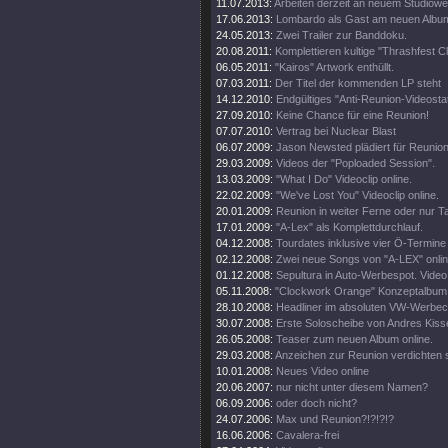
11.07.2013:
Arbeiten derzeit an neuem Studiowe
17.06.2013:
Lombardo als Gast am neuen Albu
24.05.2013:
Zwei Trailer zur Banddoku.
20.08.2011:
Komplettieren kultige "Thrashfest C
06.05.2011:
"Kairos" Artwork enthüllt.
07.03.2011:
Der Titel der kommenden LP steht
14.12.2010:
Endgültiges "Anti-Reunion-Videosta
27.09.2010:
Keine Chance für eine Reunion!
07.07.2010:
Vertrag bei Nuclear Blast
06.07.2009:
Jason Newsted plädiert für Reunion
29.03.2009:
Videos der "Poploaded Session".
13.03.2009:
"What I Do" Videoclip online.
22.02.2009:
"We've Lost You" Videoclip online.
20.01.2009:
Reunion in weiter Ferne oder nur T
17.01.2009:
"A-Lex" als Komplettdurchlauf.
04.12.2008:
Tourdates inklusive vier Ö-Termine
02.12.2008:
Zwei neue Songs von "A-LEX" onlin
01.12.2008:
Sepultura in Auto-Werbespot. Video 
05.11.2008:
"Clockwork Orange" Konzeptalbum
28.10.2008:
Headliner im absoluten VW-Werbecl
30.07.2008:
Erste Soloscheibe von Andres Kisse
26.05.2008:
Teaser zum neuen Album online.
29.03.2008:
Anzeichen zur Reunion verdichten s
10.01.2008:
Neues Video online
20.06.2007:
nur nicht unter diesem Namen?
06.09.2006:
oder doch nicht?
24.07.2006:
Max und Reunion?!?!?!?
16.06.2006:
Cavalera-frei