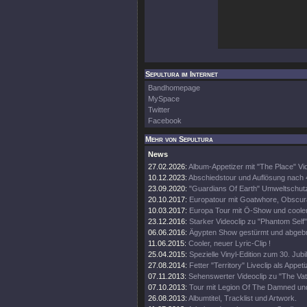
Sepultura im Internet
Bandhomepage
MySpace
Twitter
Facebook
Mehr von Sepultura
News
27.02.2026:
Album-Appetizer mit "The Place" Vi
10.12.2023:
Abschiedstour und Auflösung nach
23.09.2020:
"Guardians Of Earth" Umweltschutz
20.10.2017:
Europatour mit Goatwhore, Obscura
10.03.2017:
Europa Tour mit Ö-Show und coole
23.12.2016:
Starker Videoclip zu "Phantom Self"
06.06.2016:
Ägypten Show gestürmt und abgeb
11.06.2015:
Cooler, neuer Lyric-Clip !
25.04.2015:
Spezielle Vinyl-Edition zum 30. Jub
27.08.2014:
Fetter "Territory" Liveclip als Appeti
07.11.2013:
Sehenswerter Videoclip zu "The Vat
07.10.2013:
Tour mit Legion Of The Damned un
26.08.2013:
Albumtitel, Tracklist und Artwork.