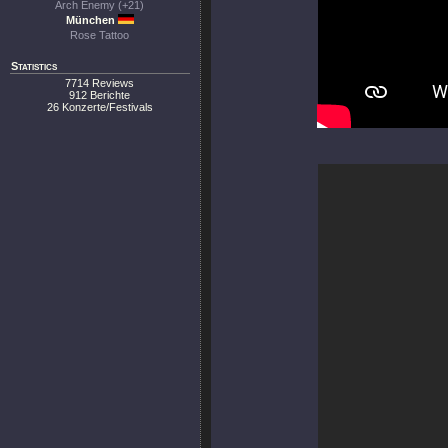
Arch Enemy (+21)
München
Rose Tattoo
Statistics
7714 Reviews
912 Berichte
26 Konzerte/Festivals