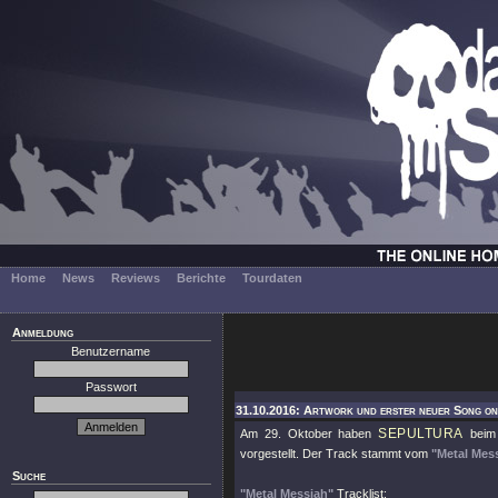
Home
News
Reviews
Berichte
Tourdaten
Anmeldung
Benutzername
Passwort
31.10.2016: Artwork und erster neuer Song onl
SEPULTURA
Am 29. Oktober haben
beim 
vorgestellt. Der Track stammt vom
"Metal Mes
Suche
"Metal Messiah"
Tracklist: