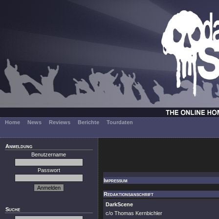
Home
News
Reviews
Berichte
Tourdaten
Anmeldung
Benutzername
Passwort
Impressum
Redaktionsanschrift
DarkScene
Suche
c/o Thomas Kernbichler