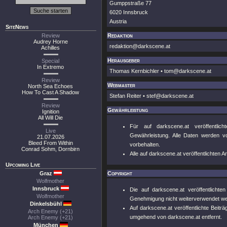
Gumppstraße 77
6020 Innsbruck
Austria
SiteNews
Review
Redaktion
Audrey Horne
redaktion@darkscene.at
Achilles
Herausgeber
Special
In Extremo
Thomas Kernbichler • tom@darkscene.at
Review
Webmaster
North Sea Echoes
How To Cast A Shadow
Stefan Reiter • stef@darkscene.at
Review
Gewährleistung
Ignition
All Will Die
Für auf darkscene.at veröffentlic
Live
Gewährleistung. Alle Daten werden vo
21.07.2026
Bleed From Within
vorbehalten.
Conrad Sohm, Dornbirn
Alle auf darkscene.at veröffentlichten 
Upcoming Live
Graz
Copyright
Wolfmother
Innsbruck
Die auf darkscene.at veröffentlichte
Wolfmother
Genehmigung nicht weiterverwendet w
Dinkelsbühl
Auf darkscene.at veröffentlichte Beitr
Arch Enemy (+21)
umgehend von darkscene.at entfernt.
Arch Enemy (+21)
München