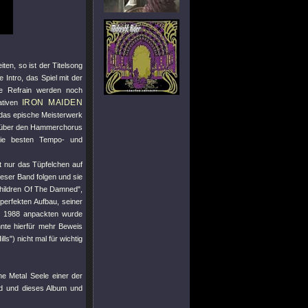
ten, so ist der Titelsong
 Intro, das Spiel mit der
se Refrain werden noch
IRON MAIDEN
ativen
 das epische Meisterwerk
rt über den Hammerchorus
 die besten Tempo- und
t nur das Tüpfelchen auf
ieser Band folgen und sie
hildren Of The Damned"
,
perfekten Aufbau, seiner
s 1988 anpackten wurde
nte hierfür mehr Beweis
lls"
) nicht mal für wichtig
ne Metal Seele einer der
nd und dieses Album und