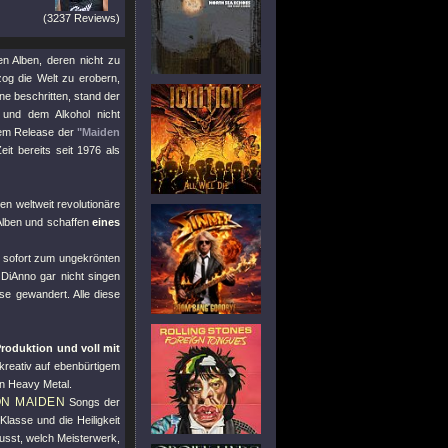
(3237 Reviews)
len Alben, deren nicht zu
g die Welt zu erobern,
e beschritten, stand der
 und dem Alkohol nicht
dem Release der
"Maiden
t bereits seit 1976 als
en weltweit revolutionäre
 Alben und schaffen
eines
n sofort zum ungekrönten
 DiAnno gar nicht singen
e gewandert. Alle diese
Produktion und voll mit
kreativ auf ebenbürtigem
n Heavy Metal.
ON MAIDEN
Songs der
Klasse und die Heiligkeit
usst, welch Meisterwerk,