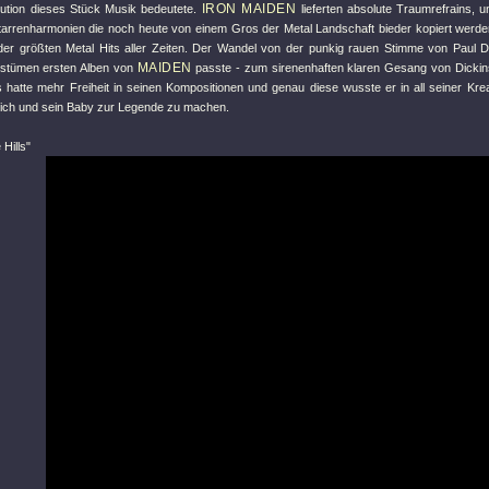
IRON MAIDEN
ution dieses Stück Musik bedeutete.
lieferten absolute Traumrefrains, u
itarrenharmonien die noch heute von einem Gros der Metal Landschaft bieder kopiert wer
 der größten Metal Hits aller Zeiten. Der Wandel von der punkig rauen Stimme von Paul D
MAIDEN
estümen ersten Alben von
passte - zum sirenenhaften klaren Gesang von Dickinso
 hatte mehr Freiheit in seinen Kompositionen und genau diese wusste er in all seiner Krea
ich und sein Baby zur Legende zu machen.
Hills"