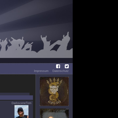
Impressum
Datenschutz
DarksceneTom