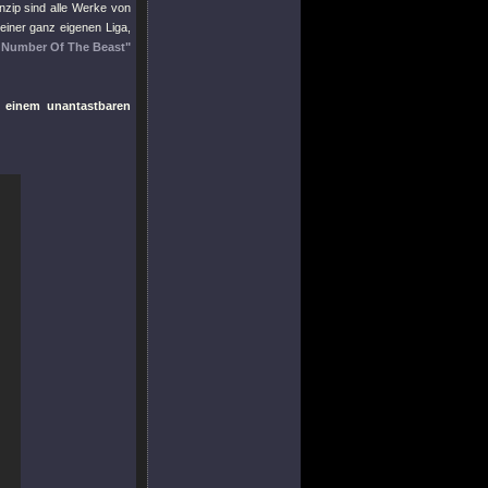
nzip sind alle Werke von
einer ganz eigenen Liga,
 Number Of The Beast"
r einem unantastbaren