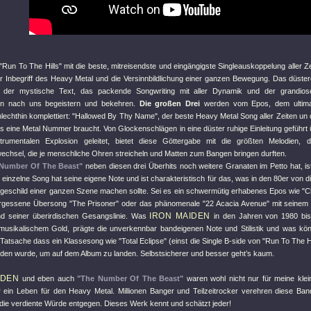
"Run To The Hills"
mit die beste, mitreisendste und eingängigste Singleauskoppelung aller Zei
r Inbegriff des Heavy Metal und die Versinnbildlichung einer ganzen Bewegung. Das düstere
l, der mystische Text, das packende Songwriting mit aller Dynamik und der grandio
en nach uns begeistern und bekehren.
Die großen Drei
werden vom Epos, dem ultim
lechthin komplettiert:
"Hallowed By Thy Name"
, der beste Heavy Metal Song aller Zeiten un
was eine Metal Nummer braucht. Von Glockenschlägen in eine düster ruhige Einleitung gefüh
strumentalen Explosion geleitet, bietet diese Göttergabe mit die größten Melodien,
chsel, die je menschliche Ohren streicheln und Matten zum Bangen bringen durften.
Number Of The Beast"
neben diesen drei Überhits noch weitere Granaten im Petto hat, is
 einzelne Song hat seine eigene Note und ist charakteristisch für das, was in den 80er von d
eschild einer ganzen Szene machen sollte. Sei es ein schwermütig erhabenes Epos wie
"C
ergessene Übersong
"The Prisoner"
oder das phänomenale
"22 Acacia Avenue"
mit seinem 
IRON MAIDEN
d seiner überirdischen Gesangslinie. Was
in den Jahren von 1980 bi
musikalischem Gold, prägte die unverkennbar bandeigenen Note und Stilistik und was kön
ie Tatsache dass ein Klassesong wie
"Total Eclipse"
(einst die Single B-side von
"Run To The Hi
den wurde, um auf dem Album zu landen. Selbstsicherer und besser geht’s kaum.
IDEN
und eben auch
"The Number Of The Beast"
waren wohl nicht nur für meine klei
r ein Leben für den Heavy Metal. Millionen Banger und Teilzeitrocker verehren diese Ba
 die verdiente Würde entgegen. Dieses Werk kennt und schätzt jeder!