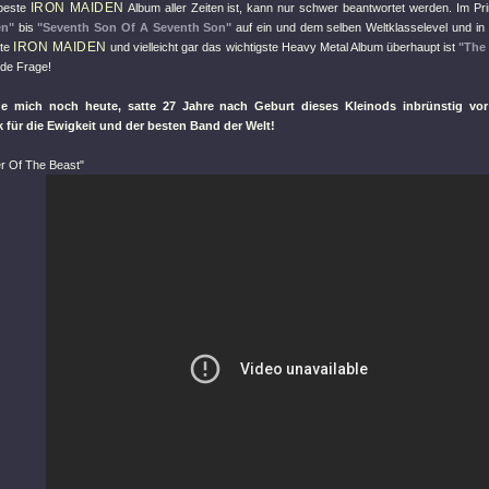
IRON MAIDEN
beste
Album aller Zeiten ist, kann nur schwer beantwortet werden. Im Pri
en"
bis
"Seventh Son Of A Seventh Son"
auf ein und dem selben Weltklasselevel und in 
IRON MAIDEN
ste
und vielleicht gar das wichtigste Heavy Metal Album überhaupt ist
"The
ede Frage!
ge mich noch heute, satte 27 Jahre nach Geburt dieses Kleinods inbrünstig vo
 für die Ewigkeit und der besten Band der Welt!
r Of The Beast"