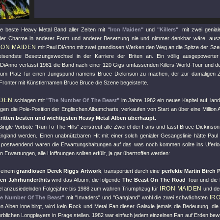
e beste Heavy Metal Band aller Zeiten mit
"Iron Maiden"
und
"Killers"
, mit zwei genia
der Charme in anderer Form und anderer Besetzung nie und nimmer denkbar wäre, auszo
RON MAIDEN
mit Paul DiAnno mit zwei grandiosen Werken den Weg an die Spitze der Szen
isendste Besetzungswechsel in der Karriere der Briten an. Ein völlig ausgepowerter
 DiAnno verlässt 1981 die Band nach einer 120 Gigs umfassenden Killers-World-Tour und 
m Platz für einen Jungspund namens Bruce Dickinson zu machen, der zur damaligen Zei
Fronter mit Künstlernamen Bruce Bruce die Szene begeisterte.
IDEN
schlagen mit
"The Number Of The Beast"
im Jahre 1982 ein neues Kapitel auf, land
egen die Pole-Position der Englischen Albumcharts, verkaufen von Start an über eine Million
ritten besten und wichtigsten Heavy Metal Alben überhaupt.
 Single Vorbote
"Run To The Hills"
zerstreut alle Zweifel der Fans und lässt Bruce Dickinso
ngland werden. Einen unabnützbaren Hit mit einer solch genialer Gesangslinie hätte Paul
postwendend waren die Erwartungshaltungen auf das was noch kommen sollte ins Uferlos
n Erwartungen, alle Hoffnungen sollten erfüllt, ja gar übertroffen werden:
n einem
grandiosen Derek Riggs Artwork
, transportiert durch eine
perfekte Martin Birch 
hen Jahrhunderthits
wird das Album, die folgende
The Beast On The Road
Tour und die 
IRON MAIDEN
vel anzusiedelnden Folgejahre bis 1988 zum wahren Triumphzug für
und de
IR
e Number Of The Beast"
mit
"Invaders"
und
"Gangland"
wohl die zwei schwächsten
n Alben inne birgt, wird kein Rock und Metal Fan dieser Galaxie jemals die Bedeutung, die 
erblichen Longplayers in Frage stellen. 1982 war einfach jedem einzelnen Fan auf Erden bew