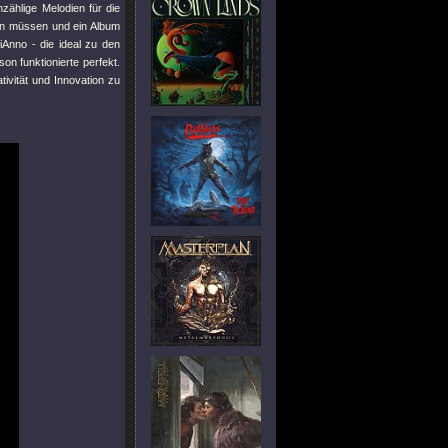
nzählige Melodien für die
den müssen und ein Album
iAnno - die ideal zu den
n funktionierte perfekt.
tivität und Innovation zu