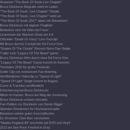
Streamen "The Book Of Souls:Live Chapter"
Bruce Dickinson Biografie steht im Laden
"The Book Of Souls: Live Chapter" Details.
"The Book Of Souls: Live Chapter" steht an
"The Book Of Souls 2017" dates mit Shinedown!
Bruce Dickinson mit eigener Fluglinie!
Bedanken sich mit Video bei Fans!
Livestream der Wacken-Show am 4.8.
Offizieller "Death Or Glory" Live-Tourclip!
Mit Bruce durchs Cockpit der Ed-Force-One.
"Empire Of The Clouds" Record-Store-Day-Single.
Trailer zum "Legacy Of The Beast" game.
Bruce Dickinson führt durch neue Ed Force One
"Legacy Of The Beast" Game kommt im Sommer.
Tourdates 2016 für große Festivals.
Geiler Clip von exklusivem Fan-listening.
Veröffentlichen Videoclip zu "Speed of Light"
"Speed Of Light" Single kommt im August.
Cover & Tracklist veröffentlicht
Erleichterung bei Bruce Dickinson!
Album im Kasten. Bruce am Weg der Genesung.
Bruce Dickinson schwer erkrankt.
Fan-Petition zur Rückkehr von Derek Riggs!
Spenden Einnahmen für Hochwasseropfer
Beweisen wieder guten Geschäftssinn.
Ex-Drummer Clive Burr verstorben.
"Maiden England 88" erscheint auf DVD und Vinyl!
2013 am See Rock Festival in Graz