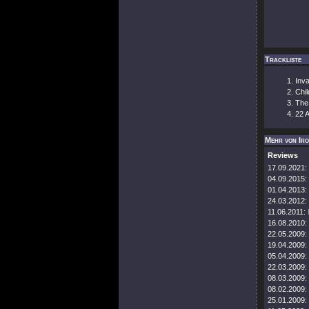
Trackliste
Inv
Chi
The
22 
Mehr von Ir
Reviews
17.09.2021:
04.09.2015:
01.04.2013:
24.03.2012:
11.06.2011:
16.08.2010:
22.05.2009:
19.04.2009:
05.04.2009:
22.03.2009:
08.03.2009:
08.02.2009:
25.01.2009: