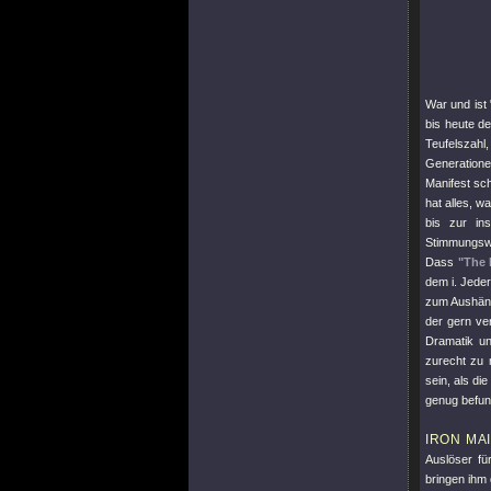
War und ist
bis heute de
Teufelszah
Generation
Manifest sch
hat alles, 
bis zur in
Stimmungswe
Dass
"The 
dem i. Jeder
zum Aushäng
der gern v
Dramatik un
zurecht zu 
sein, als d
genug befun
IRON MA
Auslöser fü
bringen ihm