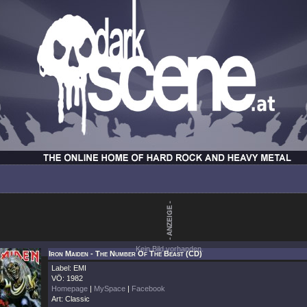
Kein Bild vorhanden.
Iron Maiden - The Number Of The Beast (CD)
Label: EMI
VÖ: 1982
Homepage
|
MySpace
|
Facebook
Art: Classic