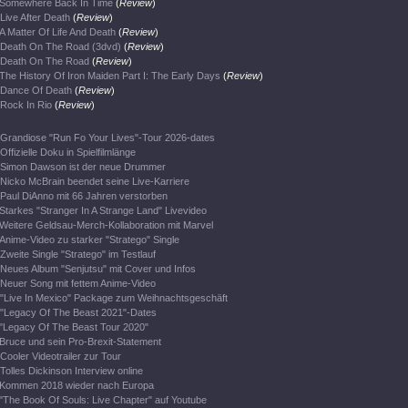
Somewhere Back In Time
(
Review
)
Live After Death
(
Review
)
A Matter Of Life And Death
(
Review
)
Death On The Road (3dvd)
(
Review
)
Death On The Road
(
Review
)
The History Of Iron Maiden Part I: The Early Days
(
Review
)
Dance Of Death
(
Review
)
Rock In Rio
(
Review
)
Grandiose "Run Fo Your Lives"-Tour 2026-dates
Offizielle Doku in Spielfilmlänge
Simon Dawson ist der neue Drummer
Nicko McBrain beendet seine Live-Karriere
Paul DiAnno mit 66 Jahren verstorben
Starkes "Stranger In A Strange Land" Livevideo
Weitere Geldsau-Merch-Kollaboration mit Marvel
Anime-Video zu starker "Stratego" Single
Zweite Single "Stratego" im Testlauf
Neues Album "Senjutsu" mit Cover und Infos
Neuer Song mit fettem Anime-Video
"Live In Mexico" Package zum Weihnachtsgeschäft
"Legacy Of The Beast 2021"-Dates
"Legacy Of The Beast Tour 2020"
Bruce und sein Pro-Brexit-Statement
Cooler Videotrailer zur Tour
Tolles Dickinson Interview online
Kommen 2018 wieder nach Europa
"The Book Of Souls: Live Chapter" auf Youtube