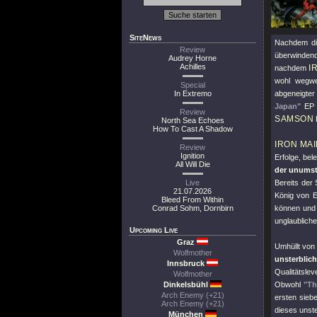
SiteNews
Nachdem di
Review
überwinden
Audrey Horne
Achilles
I
nachdem
wohl wegwe
Special
In Extremo
abgeneigter
Japan"
EP u
Review
SAMSON
North Sea Echoes
How To Cast A Shadow
IRON MA
Review
Ignition
Erfolge, bel
All Will Die
der unumst
Live
Bereits der
21.07.2026
König von E
Bleed From Within
Conrad Sohm, Dornbirn
können und 
unglaubliche
Upcoming Live
Graz
Umhüllt vo
Wolfmother
unsterblic
Innsbruck
Qualitätsle
Wolfmother
Dinkelsbühl
Obwohl
"Th
Arch Enemy (+21)
ersten siebe
Arch Enemy (+21)
dieses unst
München