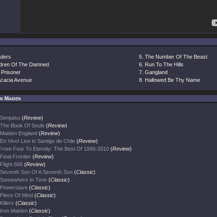
aders
The Number Of The Beast
ldren Of The Damned
Run To The Hills
 Prisoner
Gangland
Acacia Avenue
Hallowed Be Thy Name
on Maiden
Senjutsu
(
Review
)
The Book Of Souls
(
Review
)
Maiden England
(
Review
)
En Vivo! Live in Santigo de Chile
(
Review
)
From Fear To Eternity: The Best Of 1990-2010
(
Review
)
Final Frontier
(
Review
)
Flight 666
(
Review
)
Seventh Son Of A Seventh Son
(
Classic
)
Somewhere In Time
(
Classic
)
Powerslave
(
Classic
)
Piece Of Mind
(
Classic
)
Killers
(
Classic
)
Iron Maiden
(
Classic
)