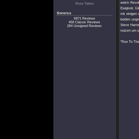
welch Revol
Rose Tattoo
Ewigkeit, G
Statistics
mit einigen
6971 Reviews
beiden ung
458 Classic Reviews
Steve Harris
284 Unsigned Reviews
nutzen um s
"Run To The 