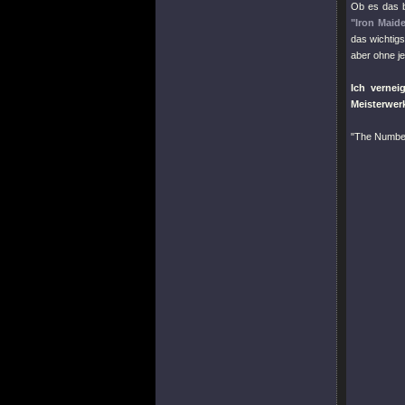
Ob es das 
"Iron Maid
das wichtig
aber ohne j
Ich vernei
Meisterwerk
"The Numbe