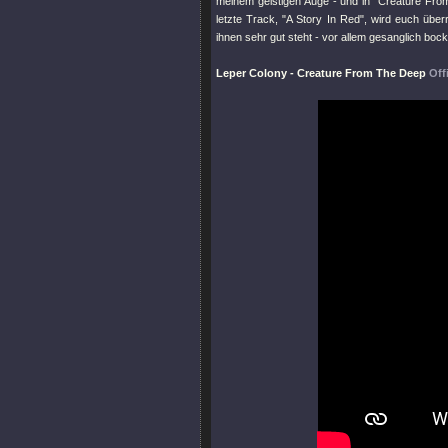
meinem geistigen Auge - und in
"Creature Fro
letzte Track,
"A Story In Red"
, wird euch übe
ihnen sehr gut steht - vor allem gesanglich bock
Leper Colony - Creature From The Deep
Off