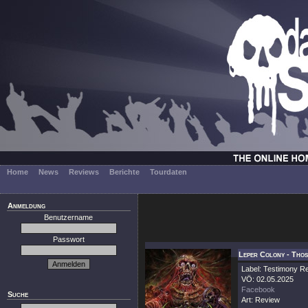
Home
News
Reviews
Berichte
Tourdaten
Anmeldung
Benutzername
Passwort
Leper Colony - Tho
Label: Testimony R
VÖ: 02.05.2025
Facebook
Suche
Art: Review