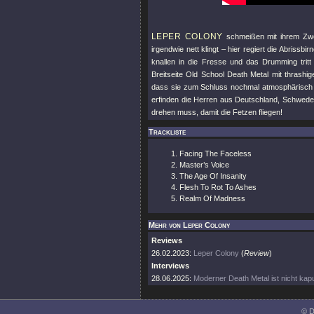
LEPER COLONY
schmeißen mit ihrem Zw
irgendwie nett klingt – hier regiert die Abrissb
knallen in die Fresse und das Drumming tritt 
Breitseite Old School Death Metal mit thrash
dass sie zum Schluss nochmal atmosphärisch ei
erfinden die Herren aus Deutschland, Schwede
drehen muss, damit die Fetzen fliegen!
Trackliste
Facing The Faceless
Master’s Voice
The Age Of Insanity
Flesh To Rot To Ashes
Realm Of Madness
Mehr von Leper Colony
Reviews
26.02.2023:
Leper Colony
(
Review
)
Interviews
28.06.2025:
Moderner Death Metal ist nicht kap
© D