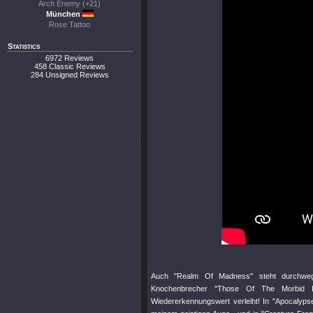
Arch Enemy (+21)
München
Rose Tattoo
Statistics
6972 Reviews
458 Classic Reviews
284 Unsigned Reviews
Auch
"Realm Of Madness"
steht durchweg
Knochenbrecher
"Those Of The Morbid Inc
Wiedererkennungswert verleiht! In
"Apocalyps