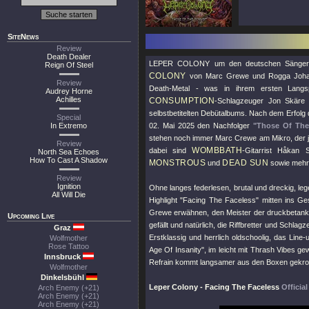
SiteNews
Review
Death Dealer
LEPER COLONY um den deutschen Sänger 
Reign Of Steel
COLONY
von Marc Grewe und Rogga Johanss
Review
Death-Metal - was in ihrem ersten Langs
Audrey Horne
Achilles
CONSUMPTION
-Schlagzeuger Jon Skäre u
selbstbetitelten Debütalbums. Nach dem Erfolg
Special
In Extremo
02. Mai 2025 den Nachfolger
"Those Of The
stehen noch immer Marc Crewe am Mikro, der j
Review
WOMBBATH
dabei sind
-Gitarrist Håkan
North Sea Echoes
How To Cast A Shadow
MONSTROUS
DEAD SUN
und
sowie mehr
Review
Ignition
Ohne langes federlesen, brutal und dreckig, le
All Will Die
Highlight
"Facing The Faceless"
mitten ins Ges
Grewe erwähnen, den Meister der druckbetankte
Upcoming Live
gefällt und natürlich, die Riffbretter und Sch
Graz
Erstklassig und herrlich oldschoolig, das Lin
Wolfmother
Rose Tattoo
Age Of Insanity"
, im leicht mit Thrash Vibes g
Innsbruck
Refrain kommt langsamer aus den Boxen gekr
Wolfmother
Dinkelsbühl
Leper Colony - Facing The Faceless
Officia
Arch Enemy (+21)
Arch Enemy (+21)
Arch Enemy (+21)